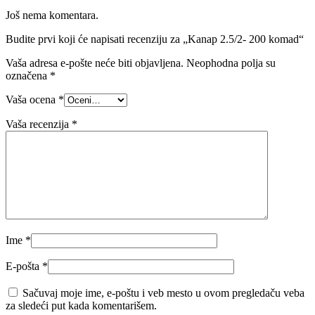
Još nema komentara.
Budite prvi koji će napisati recenziju za „Kanap 2.5/2- 200 komad“
Vaša adresa e-pošte neće biti objavljena.
Neophodna polja su
označena
*
Vaša ocena
*
Vaša recenzija
*
Ime
*
E-pošta
*
Sačuvaj moje ime, e-poštu i veb mesto u ovom pregledaču veba
za sledeći put kada komentarišem.