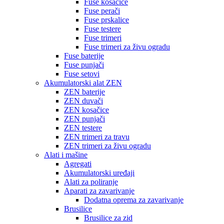
Fuse kosačice
Fuse perači
Fuse prskalice
Fuse testere
Fuse trimeri
Fuse trimeri za živu ogradu
Fuse baterije
Fuse punjači
Fuse setovi
Akumulatorski alat ZEN
ZEN baterije
ZEN duvači
ZEN kosačice
ZEN punjači
ZEN testere
ZEN trimeri za travu
ZEN trimeri za živu ogradu
Alati i mašine
Agregati
Akumulatorski uređaji
Alati za poliranje
Aparati za zavarivanje
Dodatna oprema za zavarivanje
Brusilice
Brusilice za zid