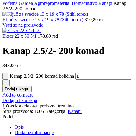
Početna
Garden
Agrorepromaterijal
Domaćinstvo
Kanapi
Kanap
2.5/2- 200 komad
Ključ za svećice 13 x 19 x 78 (Stihl torex)
310,80
rsd
Vrati se na proizvode
Ekser 22 x 50 5/1
178,80
rsd
Kanap 2.5/2- 200 komad
348,00
rsd
Kanap 2.5/2- 200 komad količina
Dodaj u korpu
Add to compare
Dodaj u listu želja
1
čovek gleda ovaj proizvod trenutno
Šifra proizvoda:
1605
Kategorija:
Kanapi
Podeli:
Opis
Dodatne informacije