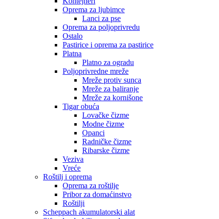
Kontejneri
Oprema za ljubimce
Lanci za pse
Oprema za poljoprivredu
Ostalo
Pastirice i oprema za pastirice
Platna
Platno za ogradu
Poljoprivredne mreže
Mreže protiv sunca
Mreže za baliranje
Mreže za kornišone
Tigar obuća
Lovačke čizme
Modne čizme
Opanci
Radničke čizme
Ribarske čizme
Veziva
Vreće
Roštilj i oprema
Oprema za roštilje
Pribor za domaćinstvo
Roštilji
Scheppach akumulatorski alat