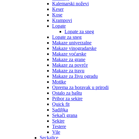
Kalemarski noževi
Keser
Kose
Krampovi
Lopate
Lopate za sneg
Lopate za sneg
Makaze univerzalne
Makaze vinogradarske
Makaze voćarske
Makaze za grane
Makaze za povrće
Makaze za travu
Makaze za živu ogradu
Motike
Oprema za boravak u prirodi
Ostalo za baštu
Pribor za sekire
Quick fit
Sadiljka
Sekači grana
Sekire
Testere
Vile
Seckalice