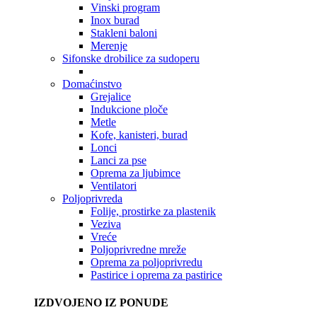
Vinski program
Inox burad
Stakleni baloni
Merenje
Sifonske drobilice za sudoperu
Domaćinstvo
Grejalice
Indukcione ploče
Metle
Kofe, kanisteri, burad
Lonci
Lanci za pse
Oprema za ljubimce
Ventilatori
Poljoprivreda
Folije, prostirke za plastenik
Veziva
Vreće
Poljoprivredne mreže
Oprema za poljoprivredu
Pastirice i oprema za pastirice
IZDVOJENO IZ PONUDE