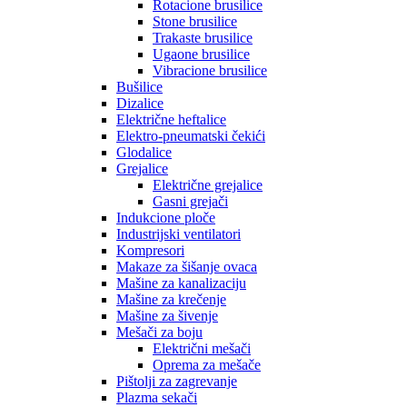
Rotacione brusilice
Stone brusilice
Trakaste brusilice
Ugaone brusilice
Vibracione brusilice
Bušilice
Dizalice
Električne heftalice
Elektro-pneumatski čekići
Glodalice
Grejalice
Električne grejalice
Gasni grejači
Indukcione ploče
Industrijski ventilatori
Kompresori
Makaze za šišanje ovaca
Mašine za kanalizaciju
Mašine za krečenje
Mašine za šivenje
Mešači za boju
Električni mešači
Oprema za mešače
Pištolji za zagrevanje
Plazma sekači