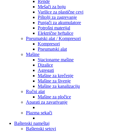
Rende
Mešači za boju
Varilice za plastične cevi
Pištolji za zagrevanje
Punjači za akumulatore
Potrošni materijal
Električne heftalice
Pneumatski alat / Kompresori
Kompresori
Pneumatski alat
Mašine
Stacionarne mašine
Dizalice
Agregati
Mašine za krečenje
Mašine za šivenje
Mašine za kanalizaciju
Ručni alat
Mašine za pločice
Aparati za zavarivanje
Plazma sekači
Baštenski nameštaj
Baštenski setovi