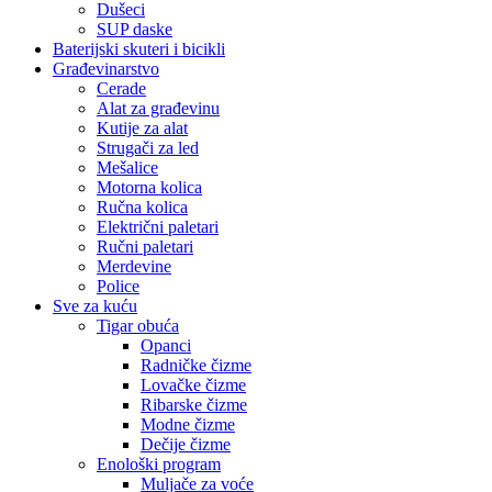
Dušeci
SUP daske
Baterijski skuteri i bicikli
Građevinarstvo
Cerade
Alat za građevinu
Kutije za alat
Strugači za led
Mešalice
Motorna kolica
Ručna kolica
Električni paletari
Ručni paletari
Merdevine
Police
Sve za kuću
Tigar obuća
Opanci
Radničke čizme
Lovačke čizme
Ribarske čizme
Modne čizme
Dečije čizme
Enološki program
Muljače za voće