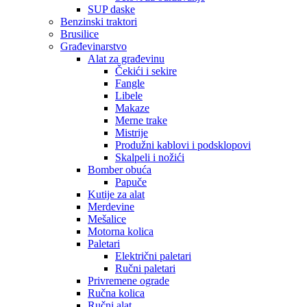
SUP daske
Benzinski traktori
Brusilice
Građevinarstvo
Alat za građevinu
Čekići i sekire
Fangle
Libele
Makaze
Merne trake
Mistrije
Produžni kablovi i podsklopovi
Skalpeli i nožići
Bomber obuća
Papuče
Kutije za alat
Merdevine
Mešalice
Motorna kolica
Paletari
Električni paletari
Ručni paletari
Privremene ograde
Ručna kolica
Ručni alat