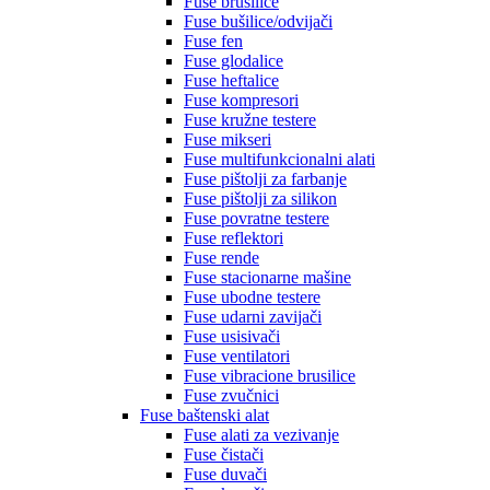
Fuse brusilice
Fuse bušilice/odvijači
Fuse fen
Fuse glodalice
Fuse heftalice
Fuse kompresori
Fuse kružne testere
Fuse mikseri
Fuse multifunkcionalni alati
Fuse pištolji za farbanje
Fuse pištolji za silikon
Fuse povratne testere
Fuse reflektori
Fuse rende
Fuse stacionarne mašine
Fuse ubodne testere
Fuse udarni zavijači
Fuse usisivači
Fuse ventilatori
Fuse vibracione brusilice
Fuse zvučnici
Fuse baštenski alat
Fuse alati za vezivanje
Fuse čistači
Fuse duvači