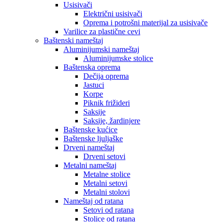
Usisivači
Električni usisivači
Oprema i potrošni materijal za usisivače
Varilice za plastične cevi
Baštenski nameštaj
Aluminijumski nameštaj
Aluminijumske stolice
Baštenska oprema
Dečija oprema
Jastuci
Korpe
Piknik frižideri
Saksije
Saksije, žardinjere
Baštenske kućice
Baštenske ljuljaške
Drveni nameštaj
Drveni setovi
Metalni nameštaj
Metalne stolice
Metalni setovi
Metalni stolovi
Nameštaj od ratana
Setovi od ratana
Stolice od ratana