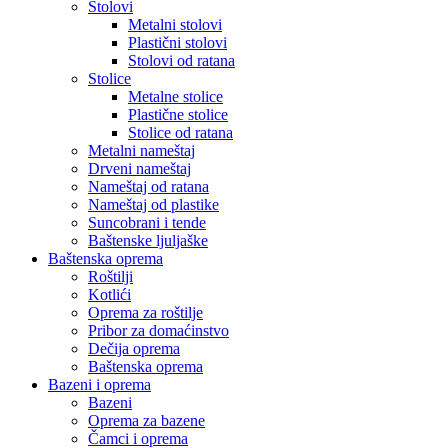
Stolovi
Metalni stolovi
Plastični stolovi
Stolovi od ratana
Stolice
Metalne stolice
Plastične stolice
Stolice od ratana
Metalni nameštaj
Drveni nameštaj
Nameštaj od ratana
Nameštaj od plastike
Suncobrani i tende
Baštenske ljuljaške
Baštenska oprema
Roštilji
Kotlići
Oprema za roštilje
Pribor za domaćinstvo
Dečija oprema
Baštenska oprema
Bazeni i oprema
Bazeni
Oprema za bazene
Čamci i oprema