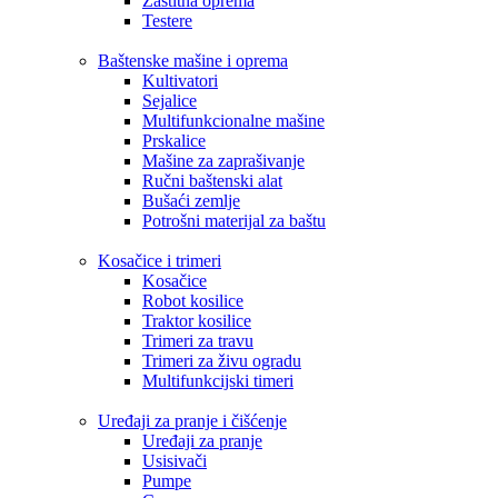
Zaštitna oprema
Testere
Baštenske mašine i oprema
Kultivatori
Sejalice
Multifunkcionalne mašine
Prskalice
Mašine za zaprašivanje
Ručni baštenski alat
Bušaći zemlje
Potrošni materijal za baštu
Kosačice i trimeri
Kosačice
Robot kosilice
Traktor kosilice
Trimeri za travu
Trimeri za živu ogradu
Multifunkcijski timeri
Uređaji za pranje i čišćenje
Uređaji za pranje
Usisivači
Pumpe