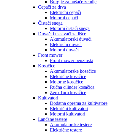
Burgije za bušače zemlje
Cepači za drva
Električni cepači
Motorni cepači
Čistači snega
Motorni čistači snega
Duvači i usisivači za lišće
Akumulatorski duvači
Električni duvači
Motorni duvači
Front mower
Front mower benzinski
Kosačice
Akumulatorske kosačice
Električne kosačice
Motorne kosačice
Ručna cilinder kosačica
Zero Turn kosačice
Kultivatori
Dodatna oprema za kultivatore
Električni kultivatori
Motorni kultivatori
Lančane testere
Akumulatorske testere
Električne testere