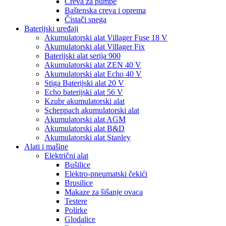
Creva za pumpe
Baštenska creva i oprema
Čistači snega
Baterijski uređaji
Akumulatorski alat Villager Fuse 18 V
Akumulatorski alat Villager Fix
Baterijski alat serija 900
Akumulatorski alat ZEN 40 V
Akumulatorski alat Echo 40 V
Stiga Baterijski alat 20 V
Echo baterijski alat 56 V
Kzubr akumulatorski alat
Scheppach akumulatorski alat
Akumulatorski alat AGM
Akumulatorski alat B&D
Akumulatorski alat Stanley
Alati i mašine
Električni alat
Bušilice
Elektro-pneumatski čekići
Brusilice
Makaze za šišanje ovaca
Testere
Polirke
Glodalice