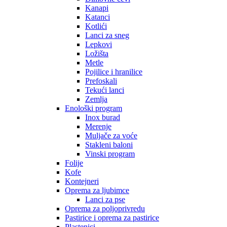
Kanapi
Katanci
Kotlići
Lanci za sneg
Lepkovi
Ložišta
Metle
Pojilice i hranilice
Prefoskali
Tekući lanci
Zemlja
Enološki program
Inox burad
Merenje
Muljače za voće
Stakleni baloni
Vinski program
Folije
Kofe
Kontejneri
Oprema za ljubimce
Lanci za pse
Oprema za poljoprivredu
Pastirice i oprema za pastirice
Plastenici