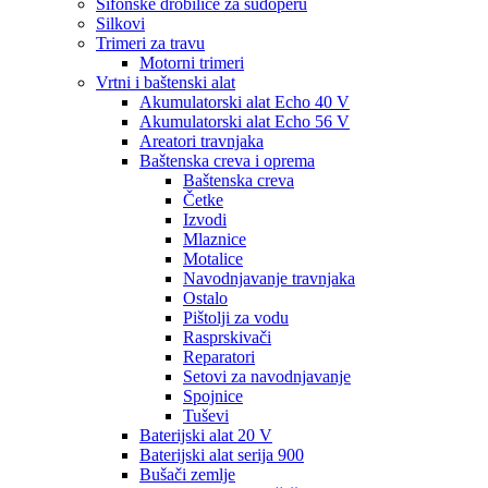
Sifonske drobilice za sudoperu
Silkovi
Trimeri za travu
Motorni trimeri
Vrtni i baštenski alat
Akumulatorski alat Echo 40 V
Akumulatorski alat Echo 56 V
Areatori travnjaka
Baštenska creva i oprema
Baštenska creva
Četke
Izvodi
Mlaznice
Motalice
Navodnjavanje travnjaka
Ostalo
Pištolji za vodu
Rasprskivači
Reparatori
Setovi za navodnjavanje
Spojnice
Tuševi
Baterijski alat 20 V
Baterijski alat serija 900
Bušači zemlje