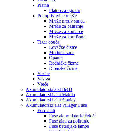
Platna
Platno za ogradu
Poljoprivredne mreže
Mreže protiv sunca
Mreže za baliranje
Mreže za komarce
Mreže za kornišone
Tigar obuća
Lovačke čizme
Modne čizme
Opanci
Radničke čizme
Ribarske čizme
Vezice
Veziva
Vreće
Akumulatorski alat B&D
Akumulatorski alat Makita
Akumulatorski alat Stanley
Akumulatorski alat Villager-Fuse
Fuse alati
Fuse akumulatoski čekići
Fuse alati za poliranje
Fuse baterijske lampe