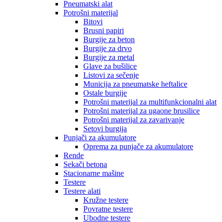
Pneumatski alat
Potrošni materijal
Bitovi
Brusni papiri
Burgije za beton
Burgije za drvo
Burgije za metal
Glave za bušilice
Listovi za sečenje
Municija za pneumatske heftalice
Ostale burgije
Potrošni materijal za multifunkcionalni alat
Potrošni materijal za ugaone brusilice
Potrošni materijal za zavarivanje
Setovi burgija
Punjači za akumulatore
Oprema za punjače za akumulatore
Rende
Sekači betona
Stacionarne mašine
Testere
Testere alati
Kružne testere
Povratne testere
Ubodne testere