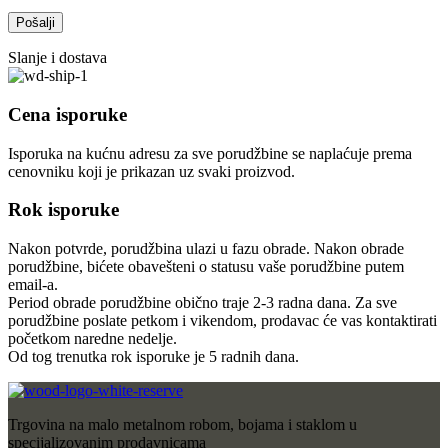
Slanje i dostava
Cena isporuke
Isporuka na kućnu adresu za sve porudžbine se naplaćuje prema
cenovniku koji je prikazan uz svaki proizvod.
Rok isporuke
Nakon potvrde, porudžbina ulazi u fazu obrade. Nakon obrade
porudžbine, bićete obavešteni o statusu vaše porudžbine putem
email-a.
Period obrade porudžbine obično traje 2-3 radna dana. Za sve
porudžbine poslate petkom i vikendom, prodavac će vas kontaktirati
početkom naredne nedelje.
Od tog trenutka rok isporuke je 5 radnih dana.
Trgovina na malo metalnom robom, bojama i staklom u
specijalizovanim prodavnicama