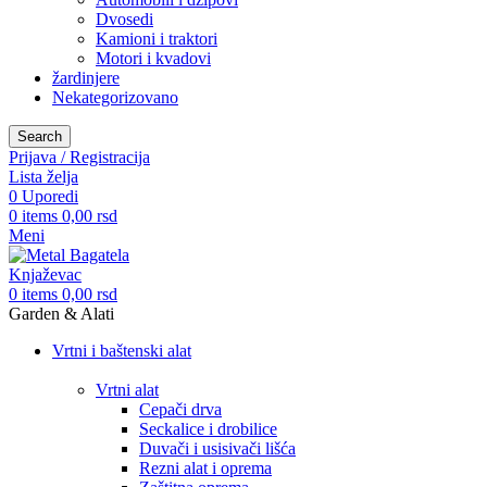
Dvosedi
Kamioni i traktori
Motori i kvadovi
žardinjere
Nekategorizovano
Search
Prijava / Registracija
Lista želja
0
Uporedi
0
items
0,00
rsd
Meni
0
items
0,00
rsd
Garden & Alati
Vrtni i baštenski alat
Vrtni alat
Cepači drva
Seckalice i drobilice
Duvači i usisivači lišća
Rezni alat i oprema