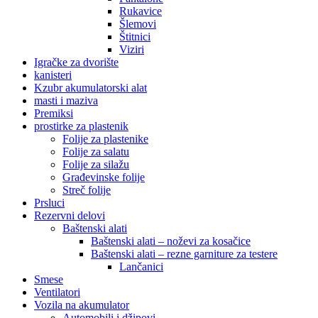
Rukavice
Šlemovi
Štitnici
Viziri
Igračke za dvorište
kanisteri
Kzubr akumulatorski alat
masti i maziva
Premiksi
prostirke za plastenik
Folije za plastenike
Folije za salatu
Folije za silažu
Građevinske folije
Streč folije
Prsluci
Rezervni delovi
Baštenski alati
Baštenski alati – noževi za kosačice
Baštenski alati – rezne garniture za testere
Lančanici
Smese
Ventilatori
Vozila na akumulator
Automobili i džipovi