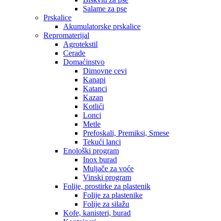
Salame za pse
Prskalice
Akumulatorske prskalice
Repromaterijal
Agrotekstil
Cerade
Domaćinstvo
Dimovne cevi
Kanapi
Katanci
Kazan
Kotlići
Lonci
Metle
Prefoskali, Premiksi, Smese
Tekući lanci
Enološki program
Inox burad
Muljače za voće
Vinski program
Folije, prostirke za plastenik
Folije za plastenike
Folije za silažu
Kofe, kanisteri, burad