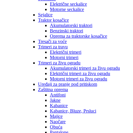
Električne seckalice
Motorne seckalice
Sejalice
Traktor kosačice
Akumulatorski traktori
Benzinski traktori
Oprema za traktorske kosačice
Tresači za voće
Trimeri za travu
Električni trimeri
Motorni trimeri
Trimeri za živu ogradu
Akumulatorski trimeri za živu ogradu
Električni trimeri za živu ogradu
Motorni trimeri za živu ogradu
Uređaji za pranje pod pritiskom
Zaštitna oprema
Antifoni
Jakne
Kabanice
Kabanice, Bluze, Prsluci
Majice
Naočare
Obuća
Pantalone