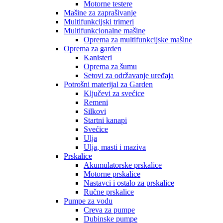
Motorne testere
Mašine za zaprašivanje
Multifunkcijski trimeri
Multifunkcionalne mašine
Oprema za multifunkcijske mašine
Oprema za garden
Kanisteri
Oprema za šumu
Setovi za održavanje uređaja
Potrošni materijal za Garden
Ključevi za svećice
Remeni
Silkovi
Startni kanapi
Svećice
Ulja
Ulja, masti i maziva
Prskalice
Akumulatorske prskalice
Motorne prskalice
Nastavci i ostalo za prskalice
Ručne prskalice
Pumpe za vodu
Creva za pumpe
Dubinske pumpe