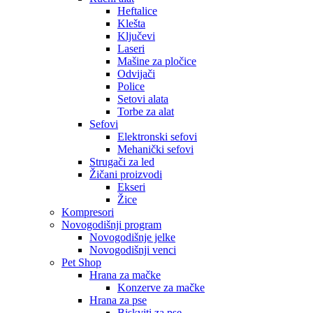
Heftalice
Klešta
Ključevi
Laseri
Mašine za pločice
Odvijači
Police
Setovi alata
Torbe za alat
Sefovi
Elektronski sefovi
Mehanički sefovi
Strugači za led
Žičani proizvodi
Ekseri
Žice
Kompresori
Novogodišnji program
Novogodišnje jelke
Novogodišnji venci
Pet Shop
Hrana za mačke
Konzerve za mačke
Hrana za pse
Biskviti za pse