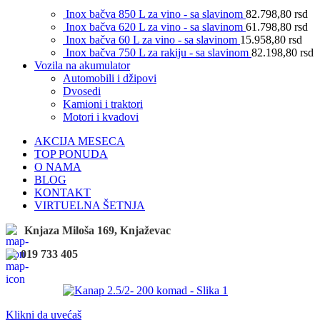
Inox bačva 850 L za vino - sa slavinom
82.798,80
rsd
Inox bačva 620 L za vino - sa slavinom
61.798,80
rsd
Inox bačva 60 L za vino - sa slavinom
15.958,80
rsd
Inox bačva 750 L za rakiju - sa slavinom
82.198,80
rsd
Vozila na akumulator
Automobili i džipovi
Dvosedi
Kamioni i traktori
Motori i kvadovi
AKCIJA MESECA
TOP PONUDA
O NAMA
BLOG
KONTAKT
VIRTUELNA ŠETNJA
Knjaza Miloša 169, Knjaževac
019 733 405
Klikni da uvećaš