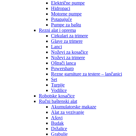
Električne pumpe
Hidropaci
Motorne pumpe
Potapajuće
Pumpe za baštu
Rezni alat i oprema
Cirkulari za trimere
Glave za trimere
Lanci
Noževi za kosačice
Noževi za trimere
Oštrači lanca
Powersharp
Rezne garniture za testere – lančanici
Set
Turpije
Vodilice
Robotske kosačice
Ručni baštenski alat
Akumulatorske makaze
Alat za vezivanje
Ašovi
Budak
Držalice
Grabulje