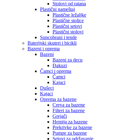
Stolovi od ratana
Plastični nameštaj
Plastične ležaljke
Plastične stolice
Plastični setovi
Plastični stolovi
Suncobrani i tende
Baterijski skuteri i bicikli
Bazeni i oprema
Bazeni
Bazeni za decu
Đakuzi
Čamci i oprema
Čamci
Kajaci
Dušeci
Kajaci
Oprema za bazene
Creva za bazene
Filteri za bazene
Grejači
Hemija za bazene
Prekrivke za bazene
Pumpe za bazene
Setovi za održavanje