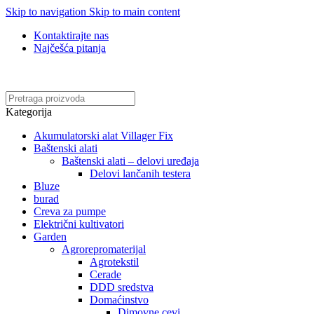
Skip to navigation
Skip to main content
Kontaktirajte nas
Najčešća pitanja
Online kupovina, vaša nova rutina!
Kategorija
Akumulatorski alat Villager Fix
Baštenski alati
Baštenski alati – delovi uređaja
Delovi lančanih testera
Bluze
burad
Creva za pumpe
Električni kultivatori
Garden
Agrorepromaterijal
Agrotekstil
Cerade
DDD sredstva
Domaćinstvo
Dimovne cevi