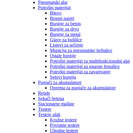
Pneumatski alat
Potrošni materijal
Bitovi
Brusni papiri
Burgije za beton
Burgije za drvo
Burgije za metal
Glave za bušilice
Listovi za sečenje
Municija za pneumatske heftalice
Ostale burgije
Potrošni materijal za multifunkcionalni alat
Potrošni materijal za ugaone brusilice
Potrošni materijal za zavarivanje
Setovi burgija
Punjači za akumulatore
Oprema za punjače za akumulatore
Rende
Sekači betona
Stacionarne mašine
Testere
Testere alati
Kružne testere
Povratne testere
Ubodne testere