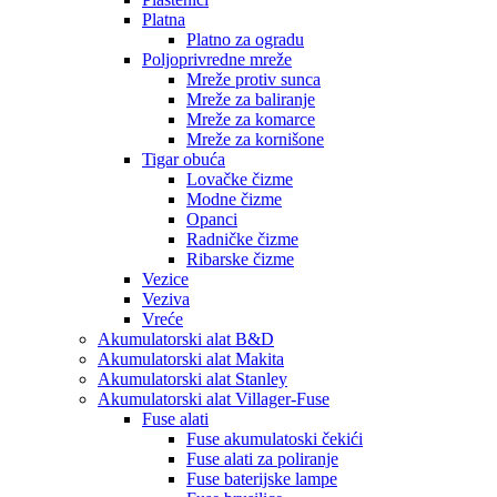
Platna
Platno za ogradu
Poljoprivredne mreže
Mreže protiv sunca
Mreže za baliranje
Mreže za komarce
Mreže za kornišone
Tigar obuća
Lovačke čizme
Modne čizme
Opanci
Radničke čizme
Ribarske čizme
Vezice
Veziva
Vreće
Akumulatorski alat B&D
Akumulatorski alat Makita
Akumulatorski alat Stanley
Akumulatorski alat Villager-Fuse
Fuse alati
Fuse akumulatoski čekići
Fuse alati za poliranje
Fuse baterijske lampe