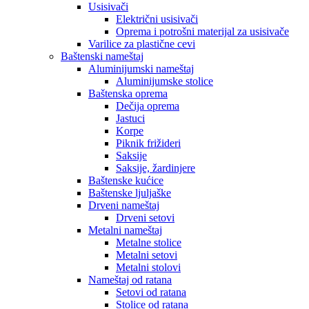
Usisivači
Električni usisivači
Oprema i potrošni materijal za usisivače
Varilice za plastične cevi
Baštenski nameštaj
Aluminijumski nameštaj
Aluminijumske stolice
Baštenska oprema
Dečija oprema
Jastuci
Korpe
Piknik frižideri
Saksije
Saksije, žardinjere
Baštenske kućice
Baštenske ljuljaške
Drveni nameštaj
Drveni setovi
Metalni nameštaj
Metalne stolice
Metalni setovi
Metalni stolovi
Nameštaj od ratana
Setovi od ratana
Stolice od ratana