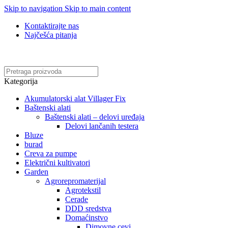
Skip to navigation
Skip to main content
Kontaktirajte nas
Najčešća pitanja
Online kupovina, vaša nova rutina!
Kategorija
Akumulatorski alat Villager Fix
Baštenski alati
Baštenski alati – delovi uređaja
Delovi lančanih testera
Bluze
burad
Creva za pumpe
Električni kultivatori
Garden
Agrorepromaterijal
Agrotekstil
Cerade
DDD sredstva
Domaćinstvo
Dimovne cevi