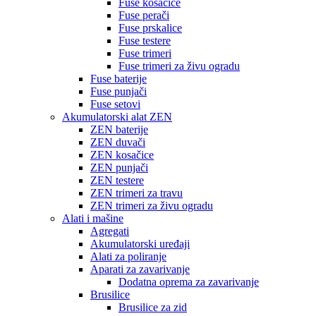
Fuse kosačice
Fuse perači
Fuse prskalice
Fuse testere
Fuse trimeri
Fuse trimeri za živu ogradu
Fuse baterije
Fuse punjači
Fuse setovi
Akumulatorski alat ZEN
ZEN baterije
ZEN duvači
ZEN kosačice
ZEN punjači
ZEN testere
ZEN trimeri za travu
ZEN trimeri za živu ogradu
Alati i mašine
Agregati
Akumulatorski uređaji
Alati za poliranje
Aparati za zavarivanje
Dodatna oprema za zavarivanje
Brusilice
Brusilice za zid