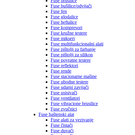
Fuse brusilice
Fuse bušilice/odvijači
Fuse fen
Fuse glodalice
Fuse heftalice
Fuse kompresori
Fuse kružne testere
Fuse mikseri
Fuse multifunkcionalni alati
Fuse pištolji za farbanje
Fuse pištolji za silikon
Fuse povratne testere
Fuse reflektori
Fuse rende
Fuse stacionarne mašine
Fuse ubodne testere
Fuse udarni zavijači
Fuse usisivači
Fuse ventilatori
Fuse vibracione brusilice
Fuse zvučnici
Fuse baštenski alat
Fuse alati za vezivanje
Fuse čistači
Fuse duvači