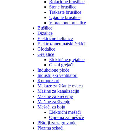
Rotacione brusilice
Stone brusilice
Trakaste brusilice
Ugaone brusilice
Vibracione brusilice
Bušilice
Dizalice
Električne heftalice
Elektro-pneumatski čekići
Glodalice
Grejalice
Električne grejalice
Gasni grejači
Indukcione ploče
Industrijski ventilatori
Kompresori
Makaze za šišanje ovaca
Mašine za kanalizaciju
Mašine za krečenje
Mašine za šivenje
Mešači za boju
Električni mešači
Oprema za mešače
Pištolji za zagrevanje
Plazma sekači