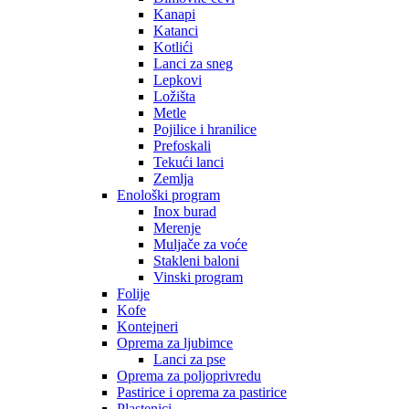
Kanapi
Katanci
Kotlići
Lanci za sneg
Lepkovi
Ložišta
Metle
Pojilice i hranilice
Prefoskali
Tekući lanci
Zemlja
Enološki program
Inox burad
Merenje
Muljače za voće
Stakleni baloni
Vinski program
Folije
Kofe
Kontejneri
Oprema za ljubimce
Lanci za pse
Oprema za poljoprivredu
Pastirice i oprema za pastirice
Plastenici