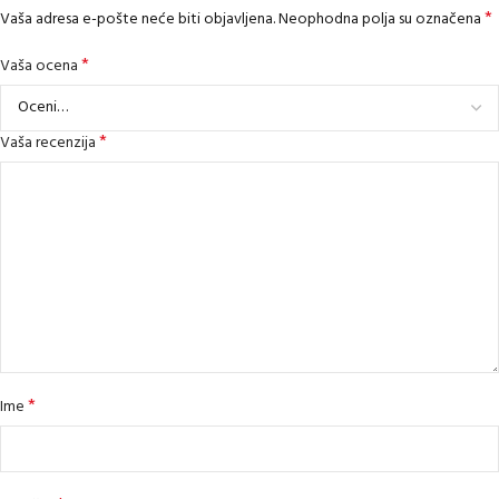
*
Vaša adresa e-pošte neće biti objavljena.
Neophodna polja su označena
*
Vaša ocena
*
Vaša recenzija
*
Ime