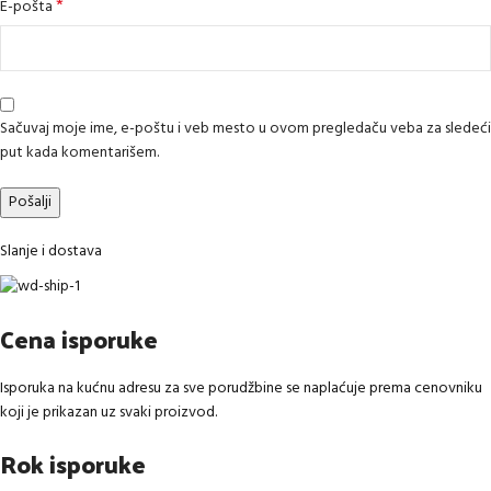
*
E-pošta
Sačuvaj moje ime, e-poštu i veb mesto u ovom pregledaču veba za sledeći
put kada komentarišem.
Slanje i dostava
Cena isporuke
Isporuka na kućnu adresu za sve porudžbine se naplaćuje prema cenovniku
koji je prikazan uz svaki proizvod.
Rok isporuke