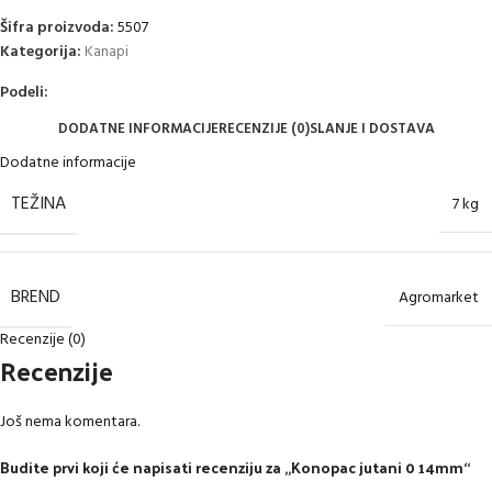
Šifra proizvoda:
5507
Kategorija:
Kanapi
Podeli:
DODATNE INFORMACIJE
RECENZIJE (0)
SLANJE I DOSTAVA
Dodatne informacije
TEŽINA
7 kg
BREND
Agromarket
Recenzije (0)
Recenzije
Još nema komentara.
Budite prvi koji će napisati recenziju za „Konopac jutani 0 14mm“