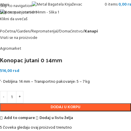
0
items
0,00
r
Meni
Skip to navigation
Skip to main content
Klikni da uvećaš
Početna
Garden
Repromaterijal
Domaćinstvo
Kanapi
Vrati se na proizvode
Agromarket
Konopac jutani 0 14mm
516,00
rsd
‘- Debljina: 14 mm – Transportno pakovanje: 5 – 7 kg
DODAJ U KORPU
Add to compare
Dodaj u listu želja
5
čoveka gledaju ovaj proizvod trenutno