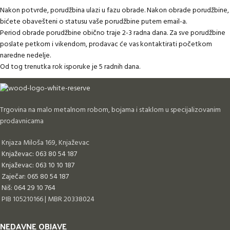
Nakon potvrde, porudžbina ulazi u fazu obrade. Nakon obrade porudžbine,
bićete obavešteni o statusu vaše porudžbine putem email-a.
Period obrade porudžbine obično traje 2-3 radna dana. Za sve porudžbine
poslate petkom i vikendom, prodavac će vas kontaktirati početkom
naredne nedelje.
Od tog trenutka rok isporuke je 5 radnih dana.
Trgovina na malo metalnom robom, bojama i staklom u specijalizovanim
prodavnicama
Knjaza Miloša 169, Knjaževac
Knjaževac: 063 80 54 187
Knjaževac: 063 10 10 187
Zaječar: 065 80 54 187
Niš: 064 29 10 764
PIB 105210166 | MBR 20338024
NEDAVNE OBJAVE