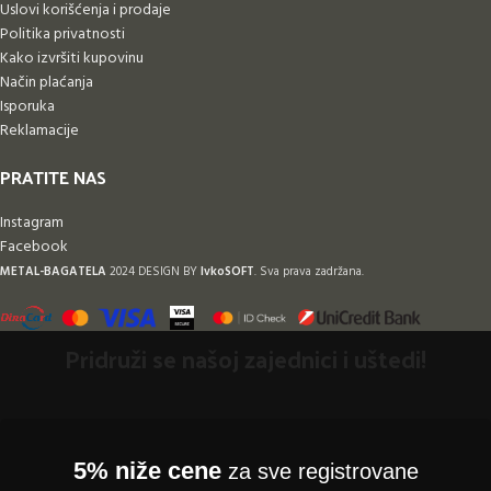
Uslovi korišćenja i prodaje
Politika privatnosti
Kako izvršiti kupovinu
Način plaćanja
Isporuka
Reklamacije
PRATITE NAS
Instagram
Facebook
METAL-BAGATELA
2024 DESIGN BY
IvkoSOFT
. Sva prava zadržana.
Pridruži se našoj zajednici i uštedi!
5% niže cene
za sve registrovane