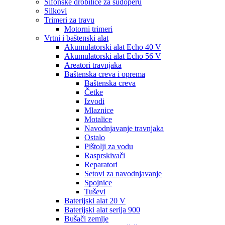
Sifonske drobilice za sudoperu
Silkovi
Trimeri za travu
Motorni trimeri
Vrtni i baštenski alat
Akumulatorski alat Echo 40 V
Akumulatorski alat Echo 56 V
Areatori travnjaka
Baštenska creva i oprema
Baštenska creva
Četke
Izvodi
Mlaznice
Motalice
Navodnjavanje travnjaka
Ostalo
Pištolji za vodu
Rasprskivači
Reparatori
Setovi za navodnjavanje
Spojnice
Tuševi
Baterijski alat 20 V
Baterijski alat serija 900
Bušači zemlje