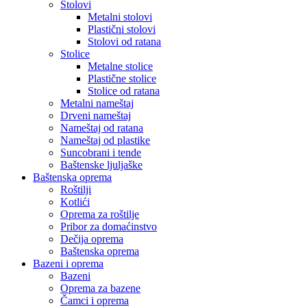
Stolovi
Metalni stolovi
Plastični stolovi
Stolovi od ratana
Stolice
Metalne stolice
Plastične stolice
Stolice od ratana
Metalni nameštaj
Drveni nameštaj
Nameštaj od ratana
Nameštaj od plastike
Suncobrani i tende
Baštenske ljuljaške
Baštenska oprema
Roštilji
Kotlići
Oprema za roštilje
Pribor za domaćinstvo
Dečija oprema
Baštenska oprema
Bazeni i oprema
Bazeni
Oprema za bazene
Čamci i oprema