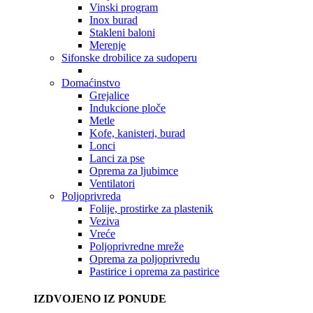
Vinski program
Inox burad
Stakleni baloni
Merenje
Sifonske drobilice za sudoperu
Domaćinstvo
Grejalice
Indukcione ploče
Metle
Kofe, kanisteri, burad
Lonci
Lanci za pse
Oprema za ljubimce
Ventilatori
Poljoprivreda
Folije, prostirke za plastenik
Veziva
Vreće
Poljoprivredne mreže
Oprema za poljoprivredu
Pastirice i oprema za pastirice
IZDVOJENO IZ PONUDE