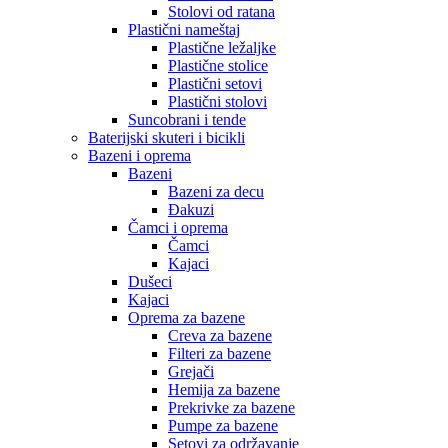
Stolovi od ratana
Plastični nameštaj
Plastične ležaljke
Plastične stolice
Plastični setovi
Plastični stolovi
Suncobrani i tende
Baterijski skuteri i bicikli
Bazeni i oprema
Bazeni
Bazeni za decu
Đakuzi
Čamci i oprema
Čamci
Kajaci
Dušeci
Kajaci
Oprema za bazene
Creva za bazene
Filteri za bazene
Grejači
Hemija za bazene
Prekrivke za bazene
Pumpe za bazene
Setovi za održavanje