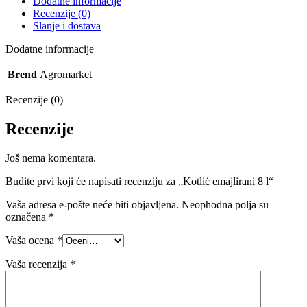
Dodatne informacije
Recenzije (0)
Slanje i dostava
Dodatne informacije
Brend
Agromarket
Recenzije (0)
Recenzije
Još nema komentara.
Budite prvi koji će napisati recenziju za „Kotlić emajlirani 8 l“
Vaša adresa e-pošte neće biti objavljena.
Neophodna polja su
označena
*
Vaša ocena
*
Vaša recenzija
*