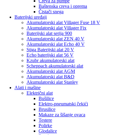
Creva za pumpe
Baštenska creva i oprema
Čistači snega
Baterijski uređaji
Akumulatorski alat Villager Fuse 18 V
Akumulatorski alat Villager Fix
Baterijski alat serija 900
Akumulatorski alat ZEN 40 V
Akumulatorski alat Echo 40 V
Stiga Baterijski alat 20 V
Echo baterijski alat 56 V
Kzubr akumulatorski alat
Scheppach akumulatorski alat
Akumulatorski alat AGM
Akumulatorski alat B&D
Akumulatorski alat Stanley
Alati i mašine
Električni alat
Bušilice
Elektro-pneumatski čekići
Brusilice
Makaze za šišanje ovaca
Testere
Polirke
Glodalice