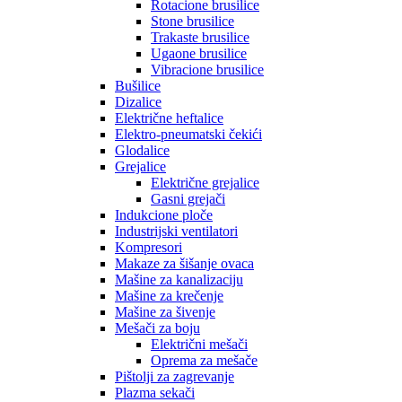
Rotacione brusilice
Stone brusilice
Trakaste brusilice
Ugaone brusilice
Vibracione brusilice
Bušilice
Dizalice
Električne heftalice
Elektro-pneumatski čekići
Glodalice
Grejalice
Električne grejalice
Gasni grejači
Indukcione ploče
Industrijski ventilatori
Kompresori
Makaze za šišanje ovaca
Mašine za kanalizaciju
Mašine za krečenje
Mašine za šivenje
Mešači za boju
Električni mešači
Oprema za mešače
Pištolji za zagrevanje
Plazma sekači