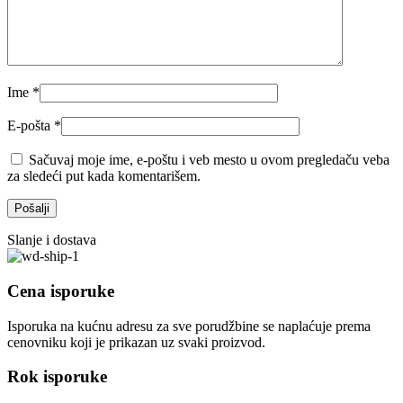
Ime
*
E-pošta
*
Sačuvaj moje ime, e-poštu i veb mesto u ovom pregledaču veba
za sledeći put kada komentarišem.
Slanje i dostava
Cena isporuke
Isporuka na kućnu adresu za sve porudžbine se naplaćuje prema
cenovniku koji je prikazan uz svaki proizvod.
Rok isporuke