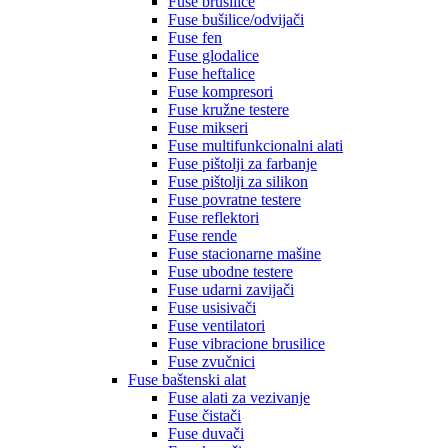
Fuse brusilice
Fuse bušilice/odvijači
Fuse fen
Fuse glodalice
Fuse heftalice
Fuse kompresori
Fuse kružne testere
Fuse mikseri
Fuse multifunkcionalni alati
Fuse pištolji za farbanje
Fuse pištolji za silikon
Fuse povratne testere
Fuse reflektori
Fuse rende
Fuse stacionarne mašine
Fuse ubodne testere
Fuse udarni zavijači
Fuse usisivači
Fuse ventilatori
Fuse vibracione brusilice
Fuse zvučnici
Fuse baštenski alat
Fuse alati za vezivanje
Fuse čistači
Fuse duvači