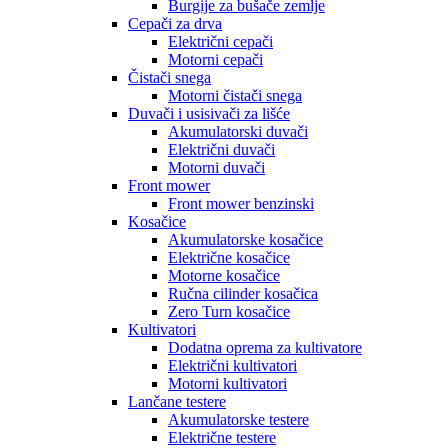
Burgije za bušače zemlje
Cepači za drva
Električni cepači
Motorni cepači
Čistači snega
Motorni čistači snega
Duvači i usisivači za lišće
Akumulatorski duvači
Električni duvači
Motorni duvači
Front mower
Front mower benzinski
Kosačice
Akumulatorske kosačice
Električne kosačice
Motorne kosačice
Ručna cilinder kosačica
Zero Turn kosačice
Kultivatori
Dodatna oprema za kultivatore
Električni kultivatori
Motorni kultivatori
Lančane testere
Akumulatorske testere
Električne testere