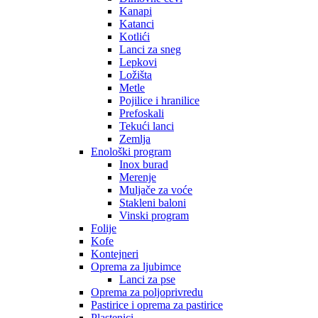
Kanapi
Katanci
Kotlići
Lanci za sneg
Lepkovi
Ložišta
Metle
Pojilice i hranilice
Prefoskali
Tekući lanci
Zemlja
Enološki program
Inox burad
Merenje
Muljače za voće
Stakleni baloni
Vinski program
Folije
Kofe
Kontejneri
Oprema za ljubimce
Lanci za pse
Oprema za poljoprivredu
Pastirice i oprema za pastirice
Plastenici