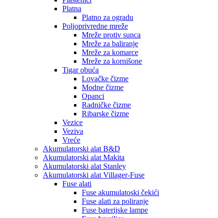
Platna
Platno za ogradu
Poljoprivredne mreže
Mreže protiv sunca
Mreže za baliranje
Mreže za komarce
Mreže za kornišone
Tigar obuća
Lovačke čizme
Modne čizme
Opanci
Radničke čizme
Ribarske čizme
Vezice
Veziva
Vreće
Akumulatorski alat B&D
Akumulatorski alat Makita
Akumulatorski alat Stanley
Akumulatorski alat Villager-Fuse
Fuse alati
Fuse akumulatoski čekići
Fuse alati za poliranje
Fuse baterijske lampe