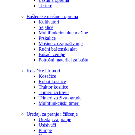
Zaštitna oprema
Testere
Baštenske mašine i oprema
Kultivatori
Sejalice
Multifunkcionalne mašine
Prskalice
Mašine za zaprašivanje
Ručni baštenski alat
Bušaći zemlje
Potrošni materijal za baštu
Kosačice i trimeri
Kosačice
Robot kosilice
Traktor kosilice
Trimeri za travu
Trimeri za živu ogradu
Multifunkcijski timeri
Uređaji za pranje i čišćenje
Uređaji za pranje
Usisivači
Pumpe