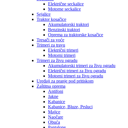
Električne seckalice
Motorne seckalice
Sejalice
Traktor kosačice
Akumulatorski traktori
Benzinski traktori
Oprema za traktorske kosačice
Tresači za voće
Trimeri za travu
Električni trimeri
Motorni trimeri
Trimeri za živu ogradu
Akumulatorski trimeri za živu ogradu
Električni trimeri za živu ogradu
Motorni trimeri za živu ogradu
Uređaji za pranje pod pritiskom
Zaštitna oprema
Antifoni
Jakne
Kabanice
Kabanice, Bluze, Prsluci
Majice
Naočare
Obuća
Pantalone