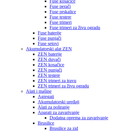
Fuse kosačice
Fuse perači
Fuse prskalice
Fuse testere
Fuse trimeri
Fuse trimeri za živu ogradu
Fuse baterije
Fuse punjači
Fuse setovi
Akumulatorski alat ZEN
ZEN baterije
ZEN duvači
ZEN kosačice
ZEN punjači
ZEN testere
ZEN trimeri za travu
ZEN trimeri za živu ogradu
Alati i mašine
Agregati
Akumulatorski uređaji
Alati za poliranje
Aparati za zavarivanje
Dodatna oprema za zavarivanje
Brusilice
Brusilice za zid