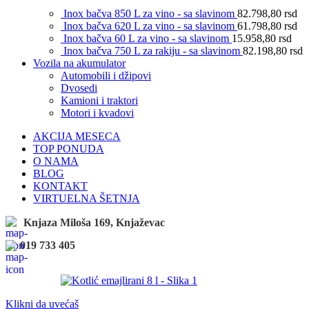
Inox bačva 850 L za vino - sa slavinom
82.798,80
rsd
Inox bačva 620 L za vino - sa slavinom
61.798,80
rsd
Inox bačva 60 L za vino - sa slavinom
15.958,80
rsd
Inox bačva 750 L za rakiju - sa slavinom
82.198,80
rsd
Vozila na akumulator
Automobili i džipovi
Dvosedi
Kamioni i traktori
Motori i kvadovi
AKCIJA MESECA
TOP PONUDA
O NAMA
BLOG
KONTAKT
VIRTUELNA ŠETNJA
Knjaza Miloša 169, Knjaževac
019 733 405
Klikni da uvećaš