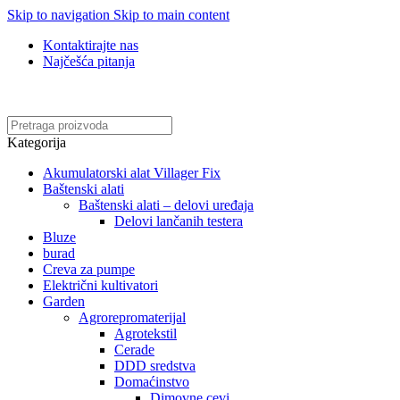
Skip to navigation
Skip to main content
Kontaktirajte nas
Najčešća pitanja
Online kupovina, vaša nova rutina!
Kategorija
Akumulatorski alat Villager Fix
Baštenski alati
Baštenski alati – delovi uređaja
Delovi lančanih testera
Bluze
burad
Creva za pumpe
Električni kultivatori
Garden
Agrorepromaterijal
Agrotekstil
Cerade
DDD sredstva
Domaćinstvo
Dimovne cevi