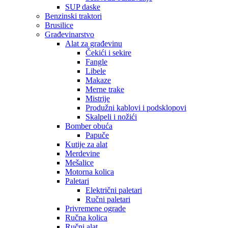
SUP daske
Benzinski traktori
Brusilice
Građevinarstvo
Alat za građevinu
Čekići i sekire
Fangle
Libele
Makaze
Merne trake
Mistrije
Produžni kablovi i podsklopovi
Skalpeli i nožići
Bomber obuća
Papuče
Kutije za alat
Merdevine
Mešalice
Motorna kolica
Paletari
Električni paletari
Ručni paletari
Privremene ograde
Ručna kolica
Ručni alat