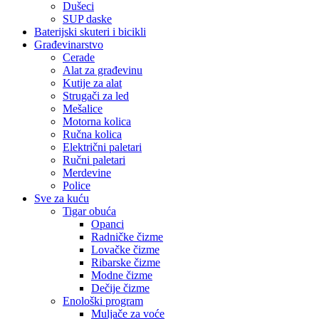
Dušeci
SUP daske
Baterijski skuteri i bicikli
Građevinarstvo
Cerade
Alat za građevinu
Kutije za alat
Strugači za led
Mešalice
Motorna kolica
Ručna kolica
Električni paletari
Ručni paletari
Merdevine
Police
Sve za kuću
Tigar obuća
Opanci
Radničke čizme
Lovačke čizme
Ribarske čizme
Modne čizme
Dečije čizme
Enološki program
Muljače za voće