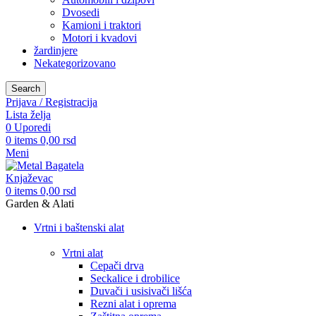
Dvosedi
Kamioni i traktori
Motori i kvadovi
žardinjere
Nekategorizovano
Search
Prijava / Registracija
Lista želja
0
Uporedi
0
items
0,00
rsd
Meni
0
items
0,00
rsd
Garden & Alati
Vrtni i baštenski alat
Vrtni alat
Cepači drva
Seckalice i drobilice
Duvači i usisivači lišća
Rezni alat i oprema