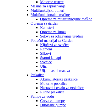
Motorne testere
Mašine za zaprašivanje
Multifunkcijski trimeri
Multifunkcionalne mašine
Oprema za multifunkcijske mašine
Oprema za garden
Kanisteri
Oprema za šumu
Setovi za održavanje uređaja
Potrošni materijal za Garden
Ključevi za svećice
Remeni
Silkovi
Startni kanapi
Svećice
Ulja
Ulja, masti i maziva
Prskalice
Akumulatorske prskalice
Motorne prskalice
Nastavci i ostalo za prskalice
Ručne prskalice
Pumpe za vodu
Creva za pumpe
Dubinske pumpe