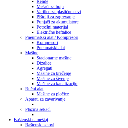
Rende
Mešači za boju
Varilice za plastične cevi
Pištolji za zagrevanje
Punjači za akumulatore
Potrošni materijal
Električne heftalice
Pneumatski alat / Kompresori
Kompresori
Pneumatski alat
Mašine
Stacionarne mašine
Dizalice
Agregati
Mašine za krečenje
Mašine za šivenje
Mašine za kanalizaciju
Ručni alat
Mašine za pločice
Aparati za zavarivanje
Plazma sekači
Baštenski nameštaj
Baštenski setovi