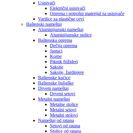
Usisivači
Električni usisivači
Oprema i potrošni materijal za usisivače
Varilice za plastične cevi
Baštenski nameštaj
Aluminijumski nameštaj
Aluminijumske stolice
Baštenska oprema
Dečija oprema
Jastuci
Korpe
Piknik frižideri
Saksije
Saksije, žardinjere
Baštenske kućice
Baštenske ljuljaške
Drveni nameštaj
Drveni setovi
Metalni nameštaj
Metalne stolice
Metalni setovi
Metalni stolovi
Nameštaj od ratana
Setovi od ratana
Stolice od ratana