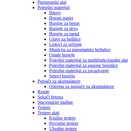
Pneumatski alat
Potrošni materijal
Bitovi
Brusni papiri
Burgije za beton
Burgije za drvo
Burgije za metal
Glave za bušilice
Listovi za sečenje
Municija za pneumatske heftalice
Ostale burgije
Potrošni materijal za multifunkcionalni alat
Potrošni materijal za ugaone brusilice
Potrošni materijal za zavarivanje
Setovi burgija
Punjači za akumulatore
Oprema za punjače za akumulatore
Rende
Sekači betona
Stacionarne mašine
Testere
Testere alati
Kružne testere
Povratne testere
Ubodne testere