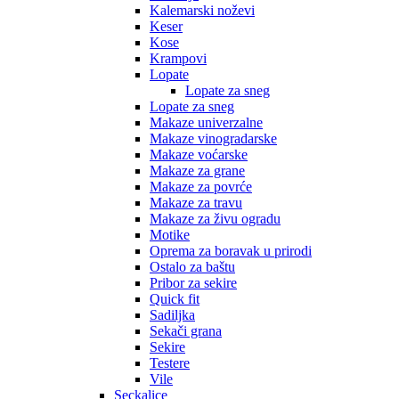
Kalemarski noževi
Keser
Kose
Krampovi
Lopate
Lopate za sneg
Lopate za sneg
Makaze univerzalne
Makaze vinogradarske
Makaze voćarske
Makaze za grane
Makaze za povrće
Makaze za travu
Makaze za živu ogradu
Motike
Oprema za boravak u prirodi
Ostalo za baštu
Pribor za sekire
Quick fit
Sadiljka
Sekači grana
Sekire
Testere
Vile
Seckalice