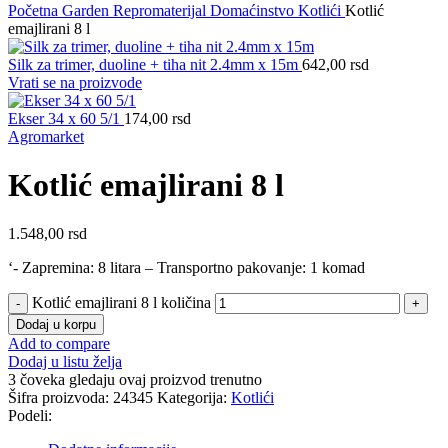
Početna
Garden
Repromaterijal
Domaćinstvo
Kotlići
Kotlić
emajlirani 8 l
Silk za trimer, duoline + tiha nit 2.4mm x 15m
642,00
rsd
Vrati se na proizvode
Ekser 34 x 60 5/1
174,00
rsd
Agromarket
Kotlić emajlirani 8 l
1.548,00
rsd
‘- Zapremina: 8 litara – Transportno pakovanje: 1 komad
Kotlić emajlirani 8 l količina
Dodaj u korpu
Add to compare
Dodaj u listu želja
3
čoveka gledaju ovaj proizvod trenutno
Šifra proizvoda:
24345
Kategorija:
Kotlići
Podeli: