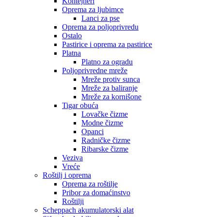
Kontejneri
Oprema za ljubimce
Lanci za pse
Oprema za poljoprivredu
Ostalo
Pastirice i oprema za pastirice
Platna
Platno za ogradu
Poljoprivredne mreže
Mreže protiv sunca
Mreže za baliranje
Mreže za kornišone
Tigar obuća
Lovačke čizme
Modne čizme
Opanci
Radničke čizme
Ribarske čizme
Veziva
Vreće
Roštilj i oprema
Oprema za roštilje
Pribor za domaćinstvo
Roštilji
Scheppach akumulatorski alat