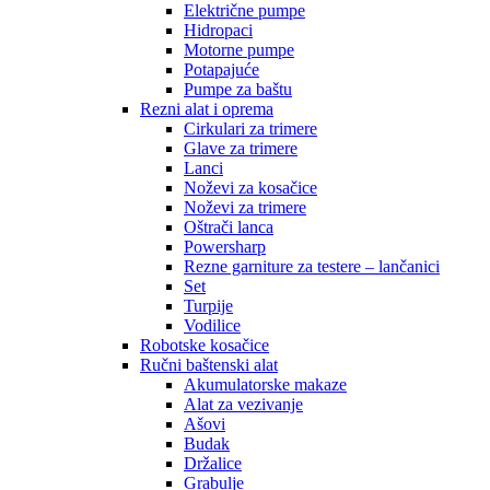
Električne pumpe
Hidropaci
Motorne pumpe
Potapajuće
Pumpe za baštu
Rezni alat i oprema
Cirkulari za trimere
Glave za trimere
Lanci
Noževi za kosačice
Noževi za trimere
Oštrači lanca
Powersharp
Rezne garniture za testere – lančanici
Set
Turpije
Vodilice
Robotske kosačice
Ručni baštenski alat
Akumulatorske makaze
Alat za vezivanje
Ašovi
Budak
Držalice
Grabulje