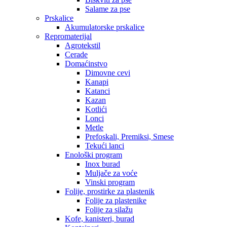
Salame za pse
Prskalice
Akumulatorske prskalice
Repromaterijal
Agrotekstil
Cerade
Domaćinstvo
Dimovne cevi
Kanapi
Katanci
Kazan
Kotlići
Lonci
Metle
Prefoskali, Premiksi, Smese
Tekući lanci
Enološki program
Inox burad
Muljače za voće
Vinski program
Folije, prostirke za plastenik
Folije za plastenike
Folije za silažu
Kofe, kanisteri, burad