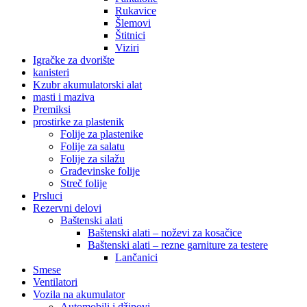
Rukavice
Šlemovi
Štitnici
Viziri
Igračke za dvorište
kanisteri
Kzubr akumulatorski alat
masti i maziva
Premiksi
prostirke za plastenik
Folije za plastenike
Folije za salatu
Folije za silažu
Građevinske folije
Streč folije
Prsluci
Rezervni delovi
Baštenski alati
Baštenski alati – noževi za kosačice
Baštenski alati – rezne garniture za testere
Lančanici
Smese
Ventilatori
Vozila na akumulator
Automobili i džipovi