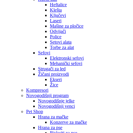
Heftalice
Klešta
Ključevi
Laseri
Mašine za pločice
Odvijači
Police
Setovi alata
Torbe za alat
Sefovi
Elektronski sefovi
Mehanički sefovi
Strugači za led
Žičani proizvodi
Ekseri
Žice
Kompresori
Novogodišnji program
Novogodišnje jelke
Novogodišnji venci
Pet Shop
Hrana za mačke
Konzerve za mačke
Hrana za pse
Biskviti za pse