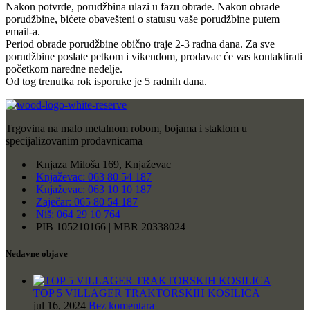
Nakon potvrde, porudžbina ulazi u fazu obrade. Nakon obrade
porudžbine, bićete obavešteni o statusu vaše porudžbine putem
email-a.
Period obrade porudžbine obično traje 2-3 radna dana. Za sve
porudžbine poslate petkom i vikendom, prodavac će vas kontaktirati
početkom naredne nedelje.
Od tog trenutka rok isporuke je 5 radnih dana.
Trgovina na malo metalnom robom, bojama i staklom u
specijalizovanim prodavnicama
Knjaza Miloša 169, Knjaževac
Knjaževac: 063 80 54 187
Knjaževac: 063 10 10 187
Zaječar: 065 80 54 187
Niš: 064 29 10 764
PIB 105210166 | MBR 20338024
Nedavne objave
TOP 5 VILLAGER TRAKTORSKIH KOSILICA
jul 16, 2024
Bez komentara