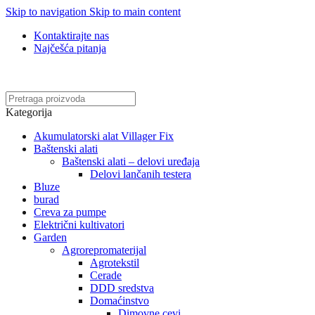
Skip to navigation
Skip to main content
Kontaktirajte nas
Najčešća pitanja
Online kupovina, vaša nova rutina!
Kategorija
Akumulatorski alat Villager Fix
Baštenski alati
Baštenski alati – delovi uređaja
Delovi lančanih testera
Bluze
burad
Creva za pumpe
Električni kultivatori
Garden
Agrorepromaterijal
Agrotekstil
Cerade
DDD sredstva
Domaćinstvo
Dimovne cevi