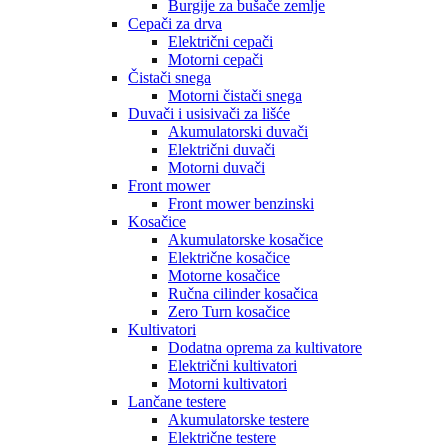
Burgije za bušače zemlje
Cepači za drva
Električni cepači
Motorni cepači
Čistači snega
Motorni čistači snega
Duvači i usisivači za lišće
Akumulatorski duvači
Električni duvači
Motorni duvači
Front mower
Front mower benzinski
Kosačice
Akumulatorske kosačice
Električne kosačice
Motorne kosačice
Ručna cilinder kosačica
Zero Turn kosačice
Kultivatori
Dodatna oprema za kultivatore
Električni kultivatori
Motorni kultivatori
Lančane testere
Akumulatorske testere
Električne testere