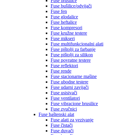
Fuse brusilice
Fuse bušilice/odvijači
Fuse fen
Fuse glodalice
Fuse heftalice
Fuse kompresori
Fuse kružne testere
Fuse mikseri
Fuse multifunkcionalni alati
Fuse pištolji za farbanje
Fuse pištolji za silikon
Fuse povratne testere
Fuse reflektori
Fuse rende
Fuse stacionarne mašine
Fuse ubodne testere
Fuse udarni zavijači
Fuse usisivači
Fuse ventilatori
Fuse vibracione brusilice
Fuse zvučnici
Fuse baštenski alat
Fuse alati za vezivanje
Fuse čistači
Fuse duvači