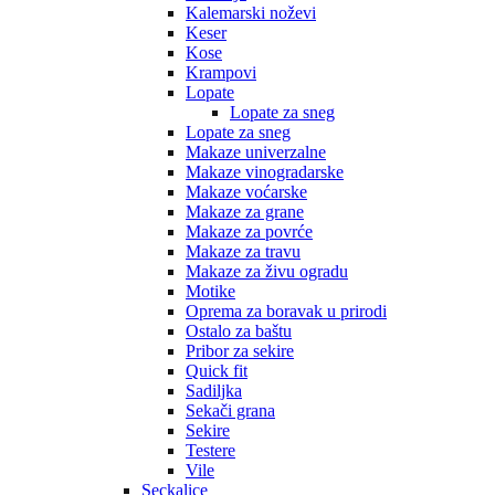
Kalemarski noževi
Keser
Kose
Krampovi
Lopate
Lopate za sneg
Lopate za sneg
Makaze univerzalne
Makaze vinogradarske
Makaze voćarske
Makaze za grane
Makaze za povrće
Makaze za travu
Makaze za živu ogradu
Motike
Oprema za boravak u prirodi
Ostalo za baštu
Pribor za sekire
Quick fit
Sadiljka
Sekači grana
Sekire
Testere
Vile
Seckalice