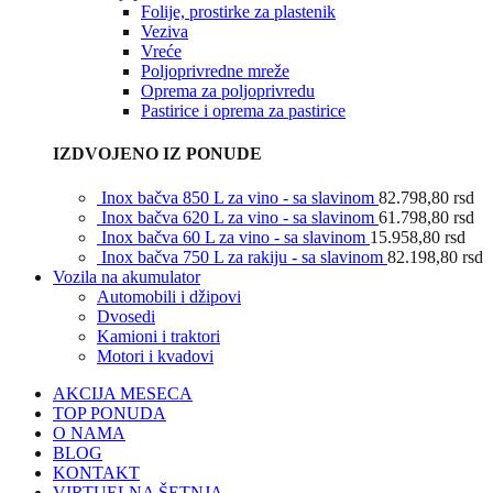
Folije, prostirke za plastenik
Veziva
Vreće
Poljoprivredne mreže
Oprema za poljoprivredu
Pastirice i oprema za pastirice
IZDVOJENO IZ PONUDE
Inox bačva 850 L za vino - sa slavinom
82.798,80
rsd
Inox bačva 620 L za vino - sa slavinom
61.798,80
rsd
Inox bačva 60 L za vino - sa slavinom
15.958,80
rsd
Inox bačva 750 L za rakiju - sa slavinom
82.198,80
rsd
Vozila na akumulator
Automobili i džipovi
Dvosedi
Kamioni i traktori
Motori i kvadovi
AKCIJA MESECA
TOP PONUDA
O NAMA
BLOG
KONTAKT
VIRTUELNA ŠETNJA