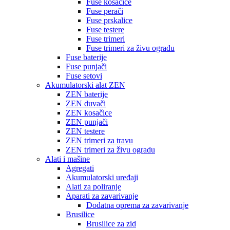
Fuse kosačice
Fuse perači
Fuse prskalice
Fuse testere
Fuse trimeri
Fuse trimeri za živu ogradu
Fuse baterije
Fuse punjači
Fuse setovi
Akumulatorski alat ZEN
ZEN baterije
ZEN duvači
ZEN kosačice
ZEN punjači
ZEN testere
ZEN trimeri za travu
ZEN trimeri za živu ogradu
Alati i mašine
Agregati
Akumulatorski uređaji
Alati za poliranje
Aparati za zavarivanje
Dodatna oprema za zavarivanje
Brusilice
Brusilice za zid