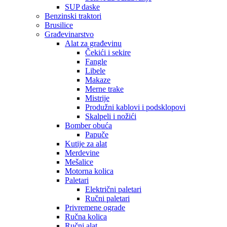
SUP daske
Benzinski traktori
Brusilice
Građevinarstvo
Alat za građevinu
Čekići i sekire
Fangle
Libele
Makaze
Merne trake
Mistrije
Produžni kablovi i podsklopovi
Skalpeli i nožići
Bomber obuća
Papuče
Kutije za alat
Merdevine
Mešalice
Motorna kolica
Paletari
Električni paletari
Ručni paletari
Privremene ograde
Ručna kolica
Ručni alat