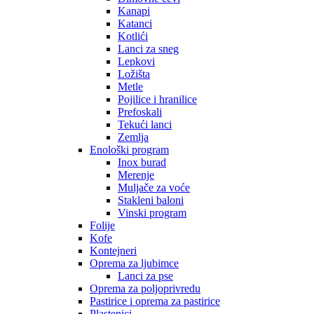
Kanapi
Katanci
Kotlići
Lanci za sneg
Lepkovi
Ložišta
Metle
Pojilice i hranilice
Prefoskali
Tekući lanci
Zemlja
Enološki program
Inox burad
Merenje
Muljače za voće
Stakleni baloni
Vinski program
Folije
Kofe
Kontejneri
Oprema za ljubimce
Lanci za pse
Oprema za poljoprivredu
Pastirice i oprema za pastirice
Plastenici