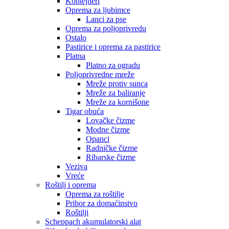
Kontejneri
Oprema za ljubimce
Lanci za pse
Oprema za poljoprivredu
Ostalo
Pastirice i oprema za pastirice
Platna
Platno za ogradu
Poljoprivredne mreže
Mreže protiv sunca
Mreže za baliranje
Mreže za kornišone
Tigar obuća
Lovačke čizme
Modne čizme
Opanci
Radničke čizme
Ribarske čizme
Veziva
Vreće
Roštilj i oprema
Oprema za roštilje
Pribor za domaćinstvo
Roštilji
Scheppach akumulatorski alat