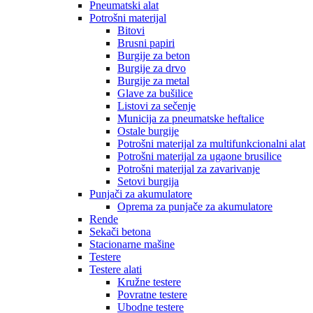
Pneumatski alat
Potrošni materijal
Bitovi
Brusni papiri
Burgije za beton
Burgije za drvo
Burgije za metal
Glave za bušilice
Listovi za sečenje
Municija za pneumatske heftalice
Ostale burgije
Potrošni materijal za multifunkcionalni alat
Potrošni materijal za ugaone brusilice
Potrošni materijal za zavarivanje
Setovi burgija
Punjači za akumulatore
Oprema za punjače za akumulatore
Rende
Sekači betona
Stacionarne mašine
Testere
Testere alati
Kružne testere
Povratne testere
Ubodne testere