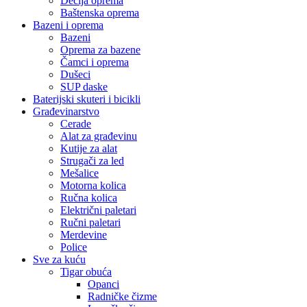
Dečija oprema
Baštenska oprema
Bazeni i oprema
Bazeni
Oprema za bazene
Čamci i oprema
Dušeci
SUP daske
Baterijski skuteri i bicikli
Građevinarstvo
Cerade
Alat za građevinu
Kutije za alat
Strugači za led
Mešalice
Motorna kolica
Ručna kolica
Električni paletari
Ručni paletari
Merdevine
Police
Sve za kuću
Tigar obuća
Opanci
Radničke čizme