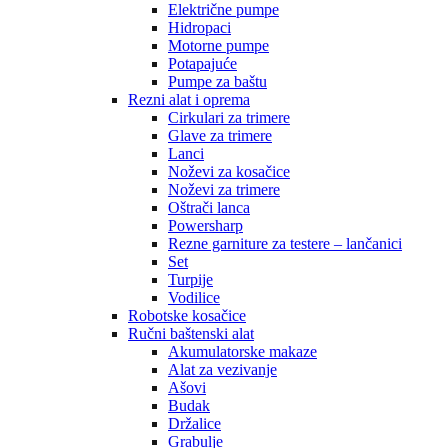
Električne pumpe
Hidropaci
Motorne pumpe
Potapajuće
Pumpe za baštu
Rezni alat i oprema
Cirkulari za trimere
Glave za trimere
Lanci
Noževi za kosačice
Noževi za trimere
Oštrači lanca
Powersharp
Rezne garniture za testere – lančanici
Set
Turpije
Vodilice
Robotske kosačice
Ručni baštenski alat
Akumulatorske makaze
Alat za vezivanje
Ašovi
Budak
Držalice
Grabulje