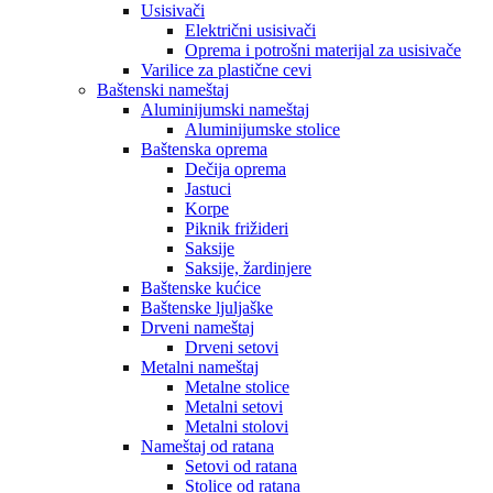
Usisivači
Električni usisivači
Oprema i potrošni materijal za usisivače
Varilice za plastične cevi
Baštenski nameštaj
Aluminijumski nameštaj
Aluminijumske stolice
Baštenska oprema
Dečija oprema
Jastuci
Korpe
Piknik frižideri
Saksije
Saksije, žardinjere
Baštenske kućice
Baštenske ljuljaške
Drveni nameštaj
Drveni setovi
Metalni nameštaj
Metalne stolice
Metalni setovi
Metalni stolovi
Nameštaj od ratana
Setovi od ratana
Stolice od ratana