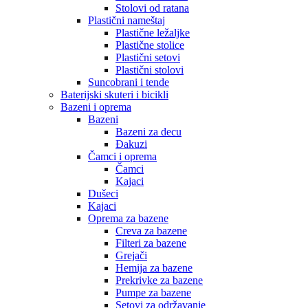
Stolovi od ratana
Plastični nameštaj
Plastične ležaljke
Plastične stolice
Plastični setovi
Plastični stolovi
Suncobrani i tende
Baterijski skuteri i bicikli
Bazeni i oprema
Bazeni
Bazeni za decu
Đakuzi
Čamci i oprema
Čamci
Kajaci
Dušeci
Kajaci
Oprema za bazene
Creva za bazene
Filteri za bazene
Grejači
Hemija za bazene
Prekrivke za bazene
Pumpe za bazene
Setovi za održavanje