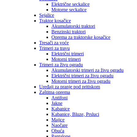
Električne seckalice
Motorne seckalice
Sejalice
Traktor kosačice
Akumulatorski traktori
Benzinski traktori
Oprema za traktorske kosačice
Tresači za voće
Trimeri za travu
Električni trimeri
Motorni trimeri
Trimeri za živu ogradu
Akumulatorski trimeri za živu ogradu
Električni trimeri za živu ogradu
Motorni trimeri za živu ogradu
Uređaji za pranje pod pritiskom
Zaštitna oprema
Antifoni
Jakne
Kabanice
Kabanice, Bluze, Prsluci
Majice
Naočare
Obuća
Pantalone