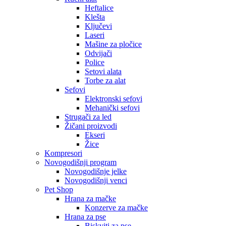
Heftalice
Klešta
Ključevi
Laseri
Mašine za pločice
Odvijači
Police
Setovi alata
Torbe za alat
Sefovi
Elektronski sefovi
Mehanički sefovi
Strugači za led
Žičani proizvodi
Ekseri
Žice
Kompresori
Novogodišnji program
Novogodišnje jelke
Novogodišnji venci
Pet Shop
Hrana za mačke
Konzerve za mačke
Hrana za pse
Biskviti za pse