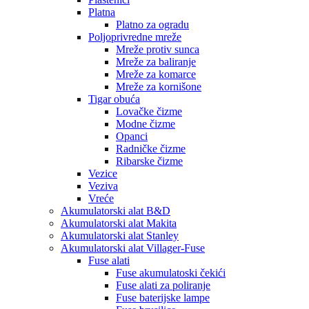
Platna
Platno za ogradu
Poljoprivredne mreže
Mreže protiv sunca
Mreže za baliranje
Mreže za komarce
Mreže za kornišone
Tigar obuća
Lovačke čizme
Modne čizme
Opanci
Radničke čizme
Ribarske čizme
Vezice
Veziva
Vreće
Akumulatorski alat B&D
Akumulatorski alat Makita
Akumulatorski alat Stanley
Akumulatorski alat Villager-Fuse
Fuse alati
Fuse akumulatoski čekići
Fuse alati za poliranje
Fuse baterijske lampe