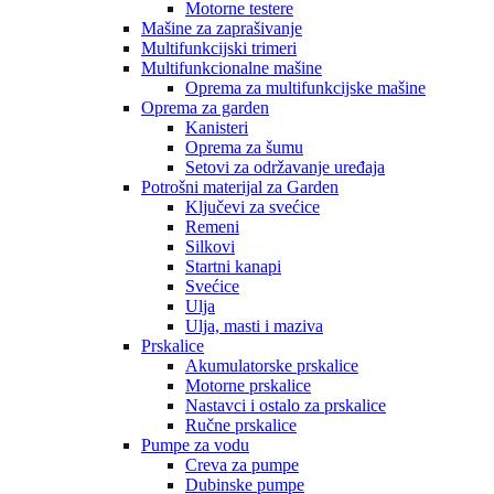
Motorne testere
Mašine za zaprašivanje
Multifunkcijski trimeri
Multifunkcionalne mašine
Oprema za multifunkcijske mašine
Oprema za garden
Kanisteri
Oprema za šumu
Setovi za održavanje uređaja
Potrošni materijal za Garden
Ključevi za svećice
Remeni
Silkovi
Startni kanapi
Svećice
Ulja
Ulja, masti i maziva
Prskalice
Akumulatorske prskalice
Motorne prskalice
Nastavci i ostalo za prskalice
Ručne prskalice
Pumpe za vodu
Creva za pumpe
Dubinske pumpe