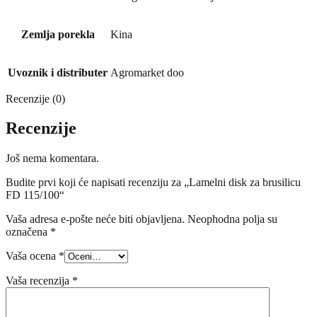
Zemlja porekla
Kina
Uvoznik i distributer
Agromarket doo
Recenzije (0)
Recenzije
Još nema komentara.
Budite prvi koji će napisati recenziju za „Lamelni disk za brusilicu
FD 115/100“
Vaša adresa e-pošte neće biti objavljena.
Neophodna polja su
označena
*
Vaša ocena
*
Vaša recenzija
*