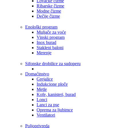
Lovačke čizme
Ribarske čizme
Modne čizme
Dečije čizme
Enološki program
Muljače za voće
Vinski program
Inox burad
Stakleni baloni
Merenje
Sifonske drobilice za sudoperu
Domaćinstvo
Grejalice
Indukcione ploče
Metle
Kofe, kanisteri, burad
Lonci
Lanci za pse
Oprema za ljubimce
Ventilatori
Poljoprivreda