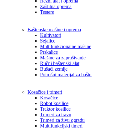
Rezni alat i oprema
Zaštitna oprema
Testere
Baštenske mašine i oprema
Kultivatori
Sejalice
Multifunkcionalne mašine
Prskalice
Mašine za zaprašivanje
Ručni baštenski alat
Bušaći zemlje
Potrošni materijal za baštu
Kosačice i trimeri
Kosačice
Robot kosilice
Traktor kosilice
Trimeri za travu
Trimeri za živu ogradu
Multifunkcijski timeri