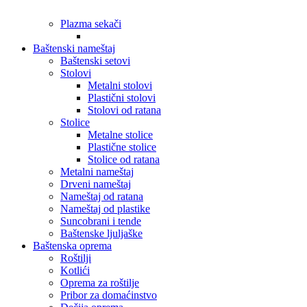
Plazma sekači
Baštenski nameštaj
Baštenski setovi
Stolovi
Metalni stolovi
Plastični stolovi
Stolovi od ratana
Stolice
Metalne stolice
Plastične stolice
Stolice od ratana
Metalni nameštaj
Drveni nameštaj
Nameštaj od ratana
Nameštaj od plastike
Suncobrani i tende
Baštenske ljuljaške
Baštenska oprema
Roštilji
Kotlići
Oprema za roštilje
Pribor za domaćinstvo