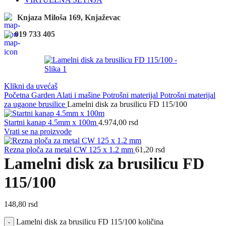
Knjaza Miloša 169, Knjaževac
019 733 405
Klikni da uvećaš
Početna
Garden
Alati i mašine
Potrošni materijal
Potrošni materijal
za ugaone brusilice
Lamelni disk za brusilicu FD 115/100
Startni kanap 4.5mm x 100m
4.974,00
rsd
Vrati se na proizvode
Rezna ploča za metal CW 125 x 1.2 mm
61,20
rsd
Lamelni disk za brusilicu FD
115/100
148,80
rsd
Lamelni disk za brusilicu FD 115/100 količina