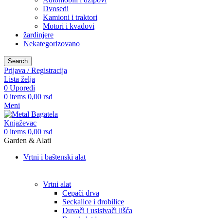
Dvosedi
Kamioni i traktori
Motori i kvadovi
žardinjere
Nekategorizovano
Search
Prijava / Registracija
Lista želja
0
Uporedi
0
items
0,00
rsd
Meni
0
items
0,00
rsd
Garden & Alati
Vrtni i baštenski alat
Vrtni alat
Cepači drva
Seckalice i drobilice
Duvači i usisivači lišća