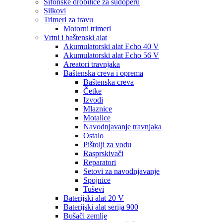
Sifonske drobilice za sudoperu
Silkovi
Trimeri za travu
Motorni trimeri
Vrtni i baštenski alat
Akumulatorski alat Echo 40 V
Akumulatorski alat Echo 56 V
Areatori travnjaka
Baštenska creva i oprema
Baštenska creva
Četke
Izvodi
Mlaznice
Motalice
Navodnjavanje travnjaka
Ostalo
Pištolji za vodu
Rasprskivači
Reparatori
Setovi za navodnjavanje
Spojnice
Tuševi
Baterijski alat 20 V
Baterijski alat serija 900
Bušači zemlje