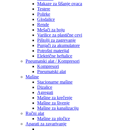
Makaze za šišanje ovaca
Testere
Polirke
Glodalice
Rende
Mešači za boju
Varilice za plastične cevi
Pištolji za zagrevanje
Punjači za akumulatore
Potrošni materijal
Električne heftalice
Pneumatski alat / Kompresori
Kompresori
Pneumatski alat
Mašine
Stacionarne mašine
Dizalice
Agregati
Mašine za krečenje
Mašine za šivenje
Mašine za kanalizaciju
Ručni alat
Mašine za pločice
Aparati za zavarivanje