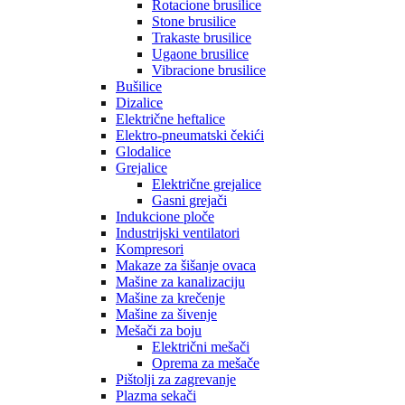
Rotacione brusilice
Stone brusilice
Trakaste brusilice
Ugaone brusilice
Vibracione brusilice
Bušilice
Dizalice
Električne heftalice
Elektro-pneumatski čekići
Glodalice
Grejalice
Električne grejalice
Gasni grejači
Indukcione ploče
Industrijski ventilatori
Kompresori
Makaze za šišanje ovaca
Mašine za kanalizaciju
Mašine za krečenje
Mašine za šivenje
Mešači za boju
Električni mešači
Oprema za mešače
Pištolji za zagrevanje
Plazma sekači