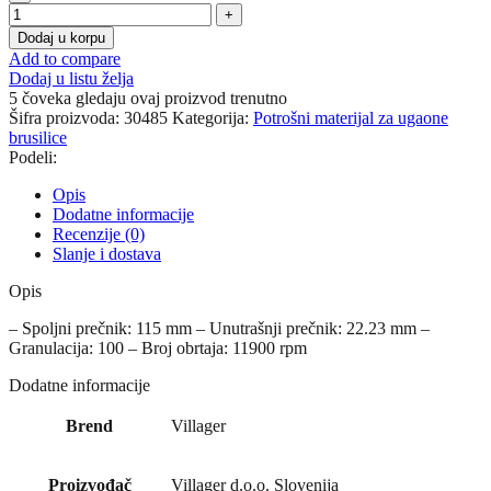
Dodaj u korpu
Add to compare
Dodaj u listu želja
5
čoveka gledaju ovaj proizvod trenutno
Šifra proizvoda:
30485
Kategorija:
Potrošni materijal za ugaone
brusilice
Podeli:
Opis
Dodatne informacije
Recenzije (0)
Slanje i dostava
Opis
– Spoljni prečnik: 115 mm – Unutrašnji prečnik: 22.23 mm –
Granulacija: 100 – Broj obrtaja: 11900 rpm
Dodatne informacije
Brend
Villager
Proizvođač
Villager d.o.o. Slovenija