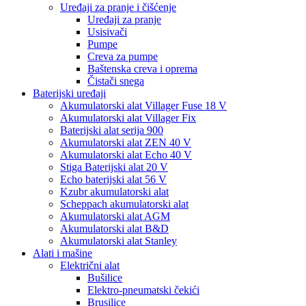
Uređaji za pranje i čišćenje
Uređaji za pranje
Usisivači
Pumpe
Creva za pumpe
Baštenska creva i oprema
Čistači snega
Baterijski uređaji
Akumulatorski alat Villager Fuse 18 V
Akumulatorski alat Villager Fix
Baterijski alat serija 900
Akumulatorski alat ZEN 40 V
Akumulatorski alat Echo 40 V
Stiga Baterijski alat 20 V
Echo baterijski alat 56 V
Kzubr akumulatorski alat
Scheppach akumulatorski alat
Akumulatorski alat AGM
Akumulatorski alat B&D
Akumulatorski alat Stanley
Alati i mašine
Električni alat
Bušilice
Elektro-pneumatski čekići
Brusilice