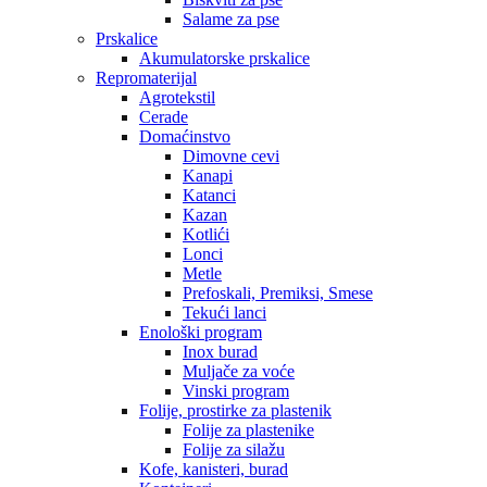
Salame za pse
Prskalice
Akumulatorske prskalice
Repromaterijal
Agrotekstil
Cerade
Domaćinstvo
Dimovne cevi
Kanapi
Katanci
Kazan
Kotlići
Lonci
Metle
Prefoskali, Premiksi, Smese
Tekući lanci
Enološki program
Inox burad
Muljače za voće
Vinski program
Folije, prostirke za plastenik
Folije za plastenike
Folije za silažu
Kofe, kanisteri, burad