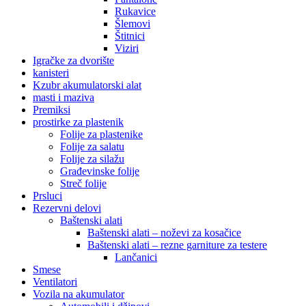
Rukavice
Šlemovi
Štitnici
Viziri
Igračke za dvorište
kanisteri
Kzubr akumulatorski alat
masti i maziva
Premiksi
prostirke za plastenik
Folije za plastenike
Folije za salatu
Folije za silažu
Građevinske folije
Streč folije
Prsluci
Rezervni delovi
Baštenski alati
Baštenski alati – noževi za kosačice
Baštenski alati – rezne garniture za testere
Lančanici
Smese
Ventilatori
Vozila na akumulator