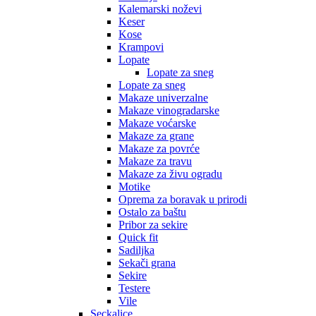
Kalemarski noževi
Keser
Kose
Krampovi
Lopate
Lopate za sneg
Lopate za sneg
Makaze univerzalne
Makaze vinogradarske
Makaze voćarske
Makaze za grane
Makaze za povrće
Makaze za travu
Makaze za živu ogradu
Motike
Oprema za boravak u prirodi
Ostalo za baštu
Pribor za sekire
Quick fit
Sadiljka
Sekači grana
Sekire
Testere
Vile
Seckalice