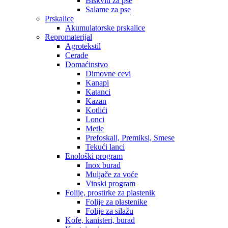
Biskviti za pse
Salame za pse
Prskalice
Akumulatorske prskalice
Repromaterijal
Agrotekstil
Cerade
Domaćinstvo
Dimovne cevi
Kanapi
Katanci
Kazan
Kotlići
Lonci
Metle
Prefoskali, Premiksi, Smese
Tekući lanci
Enološki program
Inox burad
Muljače za voće
Vinski program
Folije, prostirke za plastenik
Folije za plastenike
Folije za silažu
Kofe, kanisteri, burad