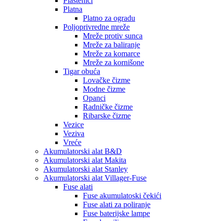
Plastenici
Platna
Platno za ogradu
Poljoprivredne mreže
Mreže protiv sunca
Mreže za baliranje
Mreže za komarce
Mreže za kornišone
Tigar obuća
Lovačke čizme
Modne čizme
Opanci
Radničke čizme
Ribarske čizme
Vezice
Veziva
Vreće
Akumulatorski alat B&D
Akumulatorski alat Makita
Akumulatorski alat Stanley
Akumulatorski alat Villager-Fuse
Fuse alati
Fuse akumulatoski čekići
Fuse alati za poliranje
Fuse baterijske lampe