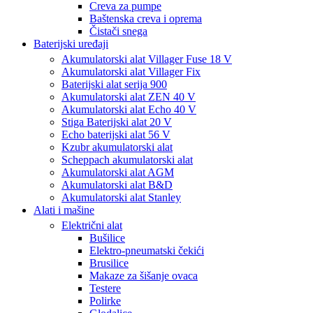
Creva za pumpe
Baštenska creva i oprema
Čistači snega
Baterijski uređaji
Akumulatorski alat Villager Fuse 18 V
Akumulatorski alat Villager Fix
Baterijski alat serija 900
Akumulatorski alat ZEN 40 V
Akumulatorski alat Echo 40 V
Stiga Baterijski alat 20 V
Echo baterijski alat 56 V
Kzubr akumulatorski alat
Scheppach akumulatorski alat
Akumulatorski alat AGM
Akumulatorski alat B&D
Akumulatorski alat Stanley
Alati i mašine
Električni alat
Bušilice
Elektro-pneumatski čekići
Brusilice
Makaze za šišanje ovaca
Testere
Polirke