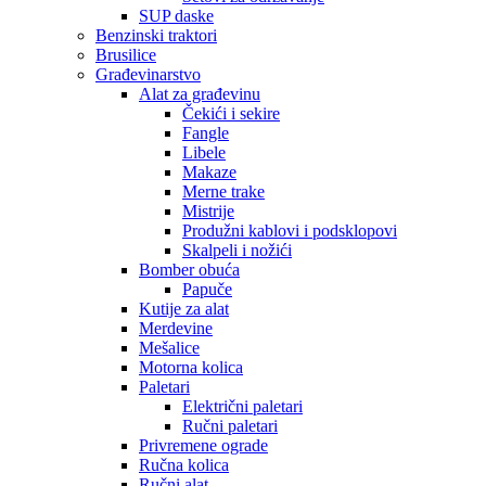
SUP daske
Benzinski traktori
Brusilice
Građevinarstvo
Alat za građevinu
Čekići i sekire
Fangle
Libele
Makaze
Merne trake
Mistrije
Produžni kablovi i podsklopovi
Skalpeli i nožići
Bomber obuća
Papuče
Kutije za alat
Merdevine
Mešalice
Motorna kolica
Paletari
Električni paletari
Ručni paletari
Privremene ograde
Ručna kolica
Ručni alat