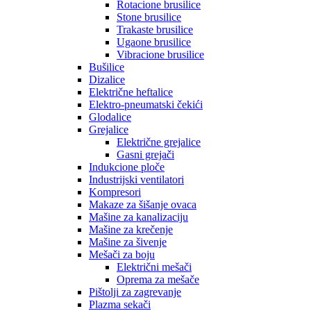
Rotacione brusilice
Stone brusilice
Trakaste brusilice
Ugaone brusilice
Vibracione brusilice
Bušilice
Dizalice
Električne heftalice
Elektro-pneumatski čekići
Glodalice
Grejalice
Električne grejalice
Gasni grejači
Indukcione ploče
Industrijski ventilatori
Kompresori
Makaze za šišanje ovaca
Mašine za kanalizaciju
Mašine za krečenje
Mašine za šivenje
Mešači za boju
Električni mešači
Oprema za mešače
Pištolji za zagrevanje
Plazma sekači