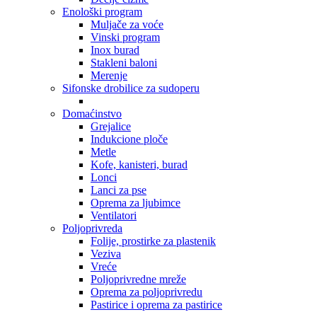
Enološki program
Muljače za voće
Vinski program
Inox burad
Stakleni baloni
Merenje
Sifonske drobilice za sudoperu
Domaćinstvo
Grejalice
Indukcione ploče
Metle
Kofe, kanisteri, burad
Lonci
Lanci za pse
Oprema za ljubimce
Ventilatori
Poljoprivreda
Folije, prostirke za plastenik
Veziva
Vreće
Poljoprivredne mreže
Oprema za poljoprivredu
Pastirice i oprema za pastirice