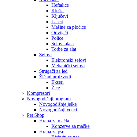
Heftalice
Klešta
Ključevi
Laseri
Mašine za pločice
Odvijači
Police
Setovi alata
Torbe za alat
Sefovi
Elektronski sefovi
Mehanički sefovi
Strugači za led
Žičani proizvodi
Ekseri
Žice
Kompresori
Novogodišnji program
Novogodišnje jelke
Novogodišnji venci
Pet Shop
Hrana za mačke
Konzerve za mačke
Hrana za pse