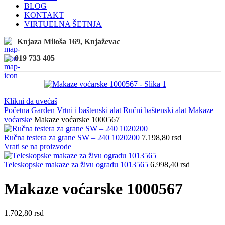
BLOG
KONTAKT
VIRTUELNA ŠETNJA
Knjaza Miloša 169, Knjaževac
019 733 405
Klikni da uvećaš
Početna
Garden
Vrtni i baštenski alat
Ručni baštenski alat
Makaze
voćarske
Makaze voćarske 1000567
Ručna testera za grane SW – 240 1020200
7.198,80
rsd
Vrati se na proizvode
Teleskopske makaze za živu ogradu 1013565
6.998,40
rsd
Makaze voćarske 1000567
1.702,80
rsd