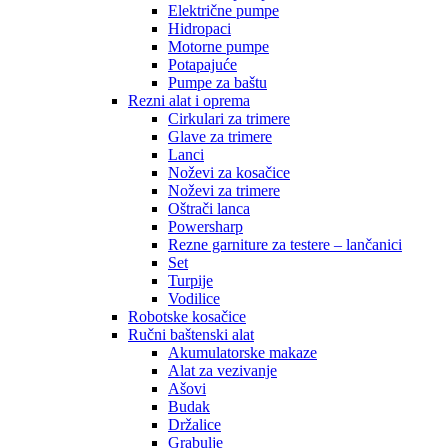
Električne pumpe
Hidropaci
Motorne pumpe
Potapajuće
Pumpe za baštu
Rezni alat i oprema
Cirkulari za trimere
Glave za trimere
Lanci
Noževi za kosačice
Noževi za trimere
Oštrači lanca
Powersharp
Rezne garniture za testere – lančanici
Set
Turpije
Vodilice
Robotske kosačice
Ručni baštenski alat
Akumulatorske makaze
Alat za vezivanje
Ašovi
Budak
Držalice
Grabulje