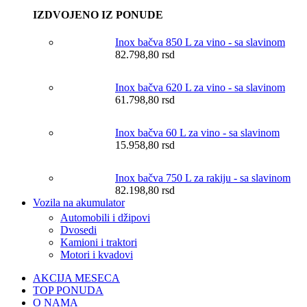
IZDVOJENO IZ PONUDE
Inox bačva 850 L za vino - sa slavinom
82.798,80
rsd
Inox bačva 620 L za vino - sa slavinom
61.798,80
rsd
Inox bačva 60 L za vino - sa slavinom
15.958,80
rsd
Inox bačva 750 L za rakiju - sa slavinom
82.198,80
rsd
Vozila na akumulator
Automobili i džipovi
Dvosedi
Kamioni i traktori
Motori i kvadovi
AKCIJA MESECA
TOP PONUDA
O NAMA