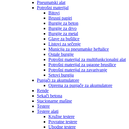
Pneumatski alat
Potrošni materijal
Bitovi
Brusni papiri
Burgije za beton
Burgije za drvo
Burgije za metal
Glave za bušilice
Listovi za sečenje
Municija za pneumatske heftalice
Ostale burgije
Potrošni materijal za multifunkcionalni alat
Potrošni materijal za ugaone brusilice
Potrošni materijal za zavarivanje
Setovi burgija
Punjači za akumulatore
Oprema za punjače za akumulatore
Rende
Sekači betona
Stacionarne mašine
Testere
Testere alati
Kružne testere
Povratne testere
Ubodne testere