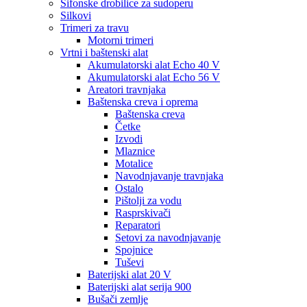
Sifonske drobilice za sudoperu
Silkovi
Trimeri za travu
Motorni trimeri
Vrtni i baštenski alat
Akumulatorski alat Echo 40 V
Akumulatorski alat Echo 56 V
Areatori travnjaka
Baštenska creva i oprema
Baštenska creva
Četke
Izvodi
Mlaznice
Motalice
Navodnjavanje travnjaka
Ostalo
Pištolji za vodu
Rasprskivači
Reparatori
Setovi za navodnjavanje
Spojnice
Tuševi
Baterijski alat 20 V
Baterijski alat serija 900
Bušači zemlje