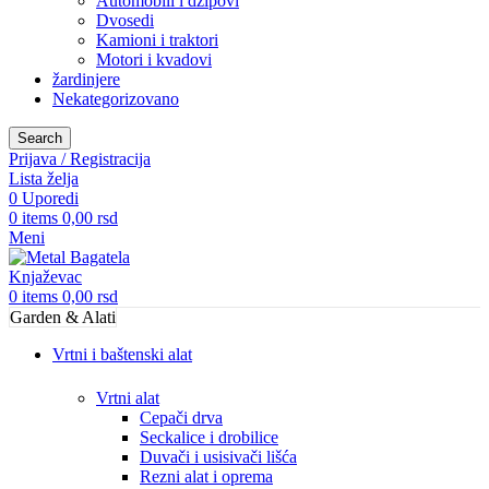
Automobili i džipovi
Dvosedi
Kamioni i traktori
Motori i kvadovi
žardinjere
Nekategorizovano
Search
Prijava / Registracija
Lista želja
0
Uporedi
0
items
0,00
rsd
Meni
0
items
0,00
rsd
Garden & Alati
Vrtni i baštenski alat
Vrtni alat
Cepači drva
Seckalice i drobilice
Duvači i usisivači lišća
Rezni alat i oprema