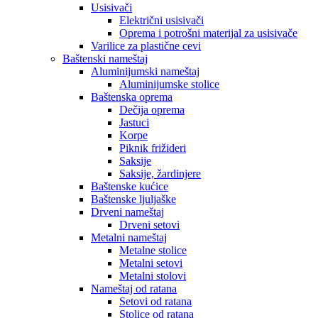
Usisivači
Električni usisivači
Oprema i potrošni materijal za usisivače
Varilice za plastične cevi
Baštenski nameštaj
Aluminijumski nameštaj
Aluminijumske stolice
Baštenska oprema
Dečija oprema
Jastuci
Korpe
Piknik frižideri
Saksije
Saksije, žardinjere
Baštenske kućice
Baštenske ljuljaške
Drveni nameštaj
Drveni setovi
Metalni nameštaj
Metalne stolice
Metalni setovi
Metalni stolovi
Nameštaj od ratana
Setovi od ratana
Stolice od ratana