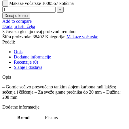
Makaze voćarske 1000567 količina
Dodaj u korpu
Add to compare
Dodaj u listu želja
3
čoveka gledaju ovaj proizvod trenutno
Šifra proizvoda:
38402
Kategorija:
Makaze voćarske
Podeli:
Opis
Dodatne informacije
Recenzije (0)
Slanje i dostava
Opis
– Gornje sečivo presvučeno tankim slojem karbona radi lakšeg
sečenja i čišćenja – Za sveže grane prečnika do 20 mm – Dužina:
208 mm
Dodatne informacije
Brend
Fiskars