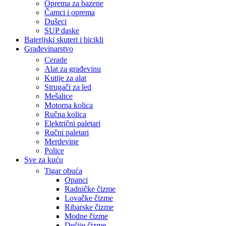
Oprema za bazene
Čamci i oprema
Dušeci
SUP daske
Baterijski skuteri i bicikli
Građevinarstvo
Cerade
Alat za građevinu
Kutije za alat
Strugači za led
Mešalice
Motorna kolica
Ručna kolica
Električni paletari
Ručni paletari
Merdevine
Police
Sve za kuću
Tigar obuća
Opanci
Radničke čizme
Lovačke čizme
Ribarske čizme
Modne čizme
Dečije čizme