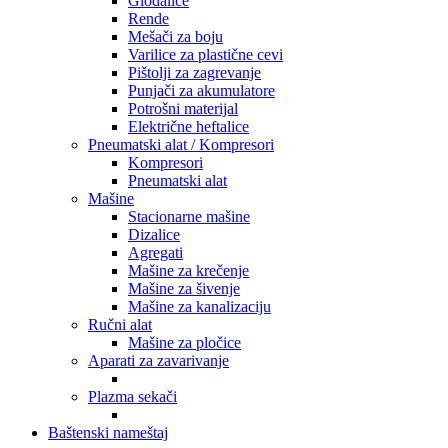
Glodalice
Rende
Mešači za boju
Varilice za plastične cevi
Pištolji za zagrevanje
Punjači za akumulatore
Potrošni materijal
Električne heftalice
Pneumatski alat / Kompresori
Kompresori
Pneumatski alat
Mašine
Stacionarne mašine
Dizalice
Agregati
Mašine za krečenje
Mašine za šivenje
Mašine za kanalizaciju
Ručni alat
Mašine za pločice
Aparati za zavarivanje
Plazma sekači
Baštenski nameštaj