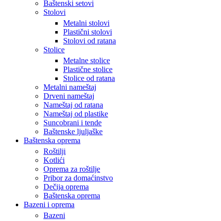
Baštenski setovi
Stolovi
Metalni stolovi
Plastični stolovi
Stolovi od ratana
Stolice
Metalne stolice
Plastične stolice
Stolice od ratana
Metalni nameštaj
Drveni nameštaj
Nameštaj od ratana
Nameštaj od plastike
Suncobrani i tende
Baštenske ljuljaške
Baštenska oprema
Roštilji
Kotlići
Oprema za roštilje
Pribor za domaćinstvo
Dečija oprema
Baštenska oprema
Bazeni i oprema
Bazeni