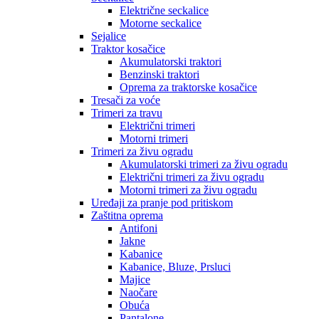
Električne seckalice
Motorne seckalice
Sejalice
Traktor kosačice
Akumulatorski traktori
Benzinski traktori
Oprema za traktorske kosačice
Tresači za voće
Trimeri za travu
Električni trimeri
Motorni trimeri
Trimeri za živu ogradu
Akumulatorski trimeri za živu ogradu
Električni trimeri za živu ogradu
Motorni trimeri za živu ogradu
Uređaji za pranje pod pritiskom
Zaštitna oprema
Antifoni
Jakne
Kabanice
Kabanice, Bluze, Prsluci
Majice
Naočare
Obuća
Pantalone