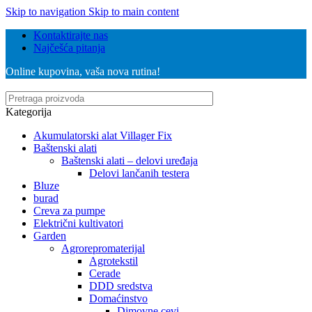
Skip to navigation
Skip to main content
Kontaktirajte nas
Najčešća pitanja
Online kupovina, vaša nova rutina!
Kategorija
Akumulatorski alat Villager Fix
Baštenski alati
Baštenski alati – delovi uređaja
Delovi lančanih testera
Bluze
burad
Creva za pumpe
Električni kultivatori
Garden
Agrorepromaterijal
Agrotekstil
Cerade
DDD sredstva
Domaćinstvo
Dimovne cevi