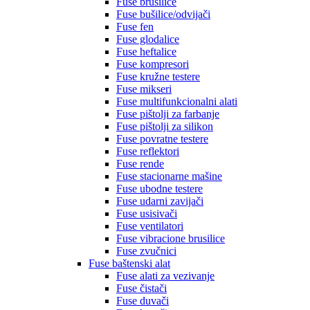
Fuse brusilice
Fuse bušilice/odvijači
Fuse fen
Fuse glodalice
Fuse heftalice
Fuse kompresori
Fuse kružne testere
Fuse mikseri
Fuse multifunkcionalni alati
Fuse pištolji za farbanje
Fuse pištolji za silikon
Fuse povratne testere
Fuse reflektori
Fuse rende
Fuse stacionarne mašine
Fuse ubodne testere
Fuse udarni zavijači
Fuse usisivači
Fuse ventilatori
Fuse vibracione brusilice
Fuse zvučnici
Fuse baštenski alat
Fuse alati za vezivanje
Fuse čistači
Fuse duvači