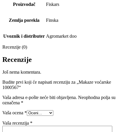
Proizvođač
Fiskars
Zemlja porekla
Finska
Uvoznik i distributer
Agromarket doo
Recenzije (0)
Recenzije
Još nema komentara.
Budite prvi koji će napisati recenziju za „Makaze voćarske
1000567“
Vaša adresa e-pošte neće biti objavljena.
Neophodna polja su
označena
*
Vaša ocena
*
Vaša recenzija
*