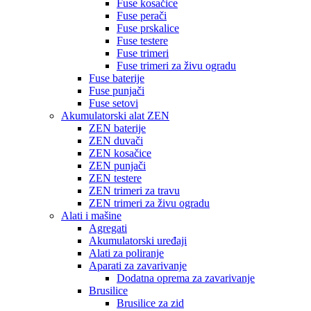
Fuse kosačice
Fuse perači
Fuse prskalice
Fuse testere
Fuse trimeri
Fuse trimeri za živu ogradu
Fuse baterije
Fuse punjači
Fuse setovi
Akumulatorski alat ZEN
ZEN baterije
ZEN duvači
ZEN kosačice
ZEN punjači
ZEN testere
ZEN trimeri za travu
ZEN trimeri za živu ogradu
Alati i mašine
Agregati
Akumulatorski uređaji
Alati za poliranje
Aparati za zavarivanje
Dodatna oprema za zavarivanje
Brusilice
Brusilice za zid