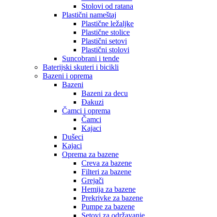
Stolovi od ratana
Plastični nameštaj
Plastične ležaljke
Plastične stolice
Plastični setovi
Plastični stolovi
Suncobrani i tende
Baterijski skuteri i bicikli
Bazeni i oprema
Bazeni
Bazeni za decu
Đakuzi
Čamci i oprema
Čamci
Kajaci
Dušeci
Kajaci
Oprema za bazene
Creva za bazene
Filteri za bazene
Grejači
Hemija za bazene
Prekrivke za bazene
Pumpe za bazene
Setovi za održavanje