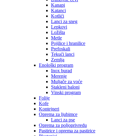
Kanapi
Katanci
Kotlići
Lanci za sneg
Lepkovi
Ložišta
Metle
Pojilice i hranilice
Prefoskali
Tekući lanci
Zemlja
Enološki program
Inox burad
Merenje
Muljače za voće
Stakleni baloni
Vinski program
Folije
Kofe
Kontejneri
Oprema za ljubimce
Lanci za pse
Oprema za poljoprivredu
Pastirice i oprema za pastirice