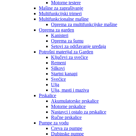
Motorne testere
Mašine za zaprašivanje
Multifunkcijski trimeri
Multifunkcionalne mašine
Oprema za multifunkcijske mašine
Oprema za garden
Kanisteri
Oprema za šumu
Setovi za održavanje uređaja
Potrošni materijal za Garden
Ključevi za svećice
Remeni
Silkovi
Startni kanapi
Svećice
Ulja
Ulja, masti i maziva
Prskalice
Akumulatorske prskalice
Motorne prskalice
Nastavci i ostalo za prskalice
Ručne prskalice
Pumpe za vodu
Creva za pumpe
Dubinske pumpe