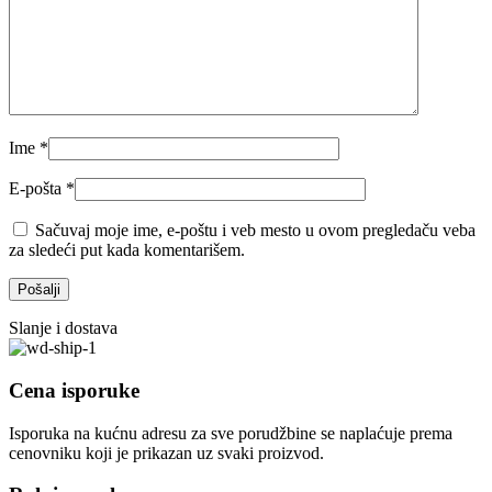
Ime
*
E-pošta
*
Sačuvaj moje ime, e-poštu i veb mesto u ovom pregledaču veba
za sledeći put kada komentarišem.
Slanje i dostava
Cena isporuke
Isporuka na kućnu adresu za sve porudžbine se naplaćuje prema
cenovniku koji je prikazan uz svaki proizvod.