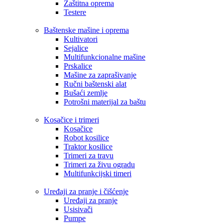
Zaštitna oprema
Testere
Baštenske mašine i oprema
Kultivatori
Sejalice
Multifunkcionalne mašine
Prskalice
Mašine za zaprašivanje
Ručni baštenski alat
Bušaći zemlje
Potrošni materijal za baštu
Kosačice i trimeri
Kosačice
Robot kosilice
Traktor kosilice
Trimeri za travu
Trimeri za živu ogradu
Multifunkcijski timeri
Uređaji za pranje i čišćenje
Uređaji za pranje
Usisivači
Pumpe