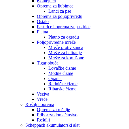
Kontejneri
Oprema za ljubimce
Lanci za pse
Oprema za poljoprivredu
Ostalo
Pastirice i oprema za pastirice
Platna
Platno za ogradu
Poljoprivredne mreže
Mreže protiv sunca
Mreže za baliranje
Mreže za kornišone
Tigar obuća
Lovačke čizme
Modne čizme
Opanci
Radničke čizme
Ribarske čizme
Veziva
Vreće
Roštilj i oprema
Oprema za roštilje
Pribor za domaćinstvo
Roštilji
Scheppach akumulatorski alat