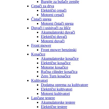
Burgije za bušače zemlje
Cepači za drva
Električni cepači
Motorni cepači
Čistači snega
Motorni čistači snega
Duvači i usisivači za lišće
Akumulatorski duvači
Električni duvači
Motorni duvači
Front mower
Front mower benzinski
Kosačice
Akumulatorske kosačice
Električne kosačice
Motorne kosačice
Ručna cilinder kosačica
Zero Turn kosačice
Kultivatori
Dodatna oprema za kultivatore
Električni kultivatori
Motorni kultivatori
Lančane testere
Akumulatorske testere
Električne testere