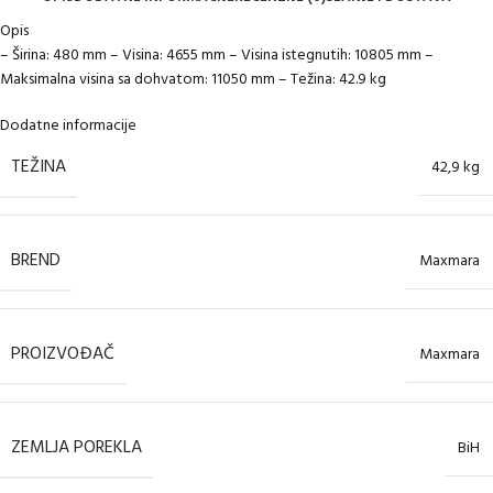
Opis
– Širina: 480 mm – Visina: 4655 mm – Visina istegnutih: 10805 mm –
Maksimalna visina sa dohvatom: 11050 mm – Težina: 42.9 kg
Dodatne informacije
TEŽINA
42,9 kg
BREND
Maxmara
PROIZVOĐAČ
Maxmara
ZEMLJA POREKLA
BiH