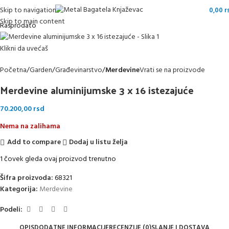
Skip to navigation
0,00
r
Skip to main content
Rasprodato
Klikni da uvećaš
Početna
Garden
Građevinarstvo
Merdevine
Vrati se na proizvode
Merdevine aluminijumske 3 x 16 istezajuće
70.200,00
rsd
Nema na zalihama
Add to compare
Dodaj u listu želja
1
čovek gleda ovaj proizvod trenutno
Šifra proizvoda:
68321
Kategorija:
Merdevine
Podeli:
OPIS
DODATNE INFORMACIJE
RECENZIJE (0)
SLANJE I DOSTAVA