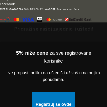
Facebook
METAL-BAGATELA
2024 DESIGN BY
IvkoSOFT
. Sva prava zadržana.
Pridruži se našoj zajednici i uštedi!
5% niže cene
za sve registrovane
korisnike
Ne propusti priliku da uštediš i uživaš u najboljim
ponudama.
Registruj se ovde