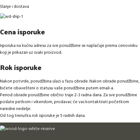
Slanje i dostava
Cena isporuke
Isporuka na kućnu adresu za sve porudžbine se naplaćuje prema cenovniku
koji je prikazan uz svaki proizvod.
Rok isporuke
Nakon potvrde, porudžbina ulazi u fazu obrade. Nakon obrade porudžbine,
bićete obavešteni o statusu vaše porudžbine putem email-a.
Period obrade porudžbine obično traje 2-3 radna dana. Za sve porudžbine
poslate petkom i vikendom, prodavac će vas kontaktirati početkom
naredne nedelje.
Od tog trenutka rok isporuke je 5 radnih dana.