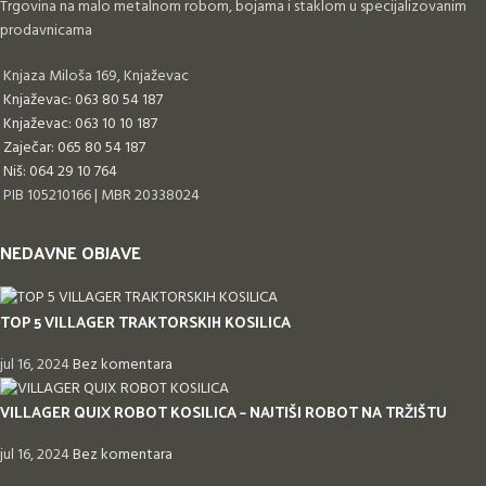
Trgovina na malo metalnom robom, bojama i staklom u specijalizovanim
prodavnicama
Knjaza Miloša 169, Knjaževac
Knjaževac: 063 80 54 187
Knjaževac: 063 10 10 187
Zaječar: 065 80 54 187
Niš: 064 29 10 764
PIB 105210166 | MBR 20338024
NEDAVNE OBJAVE
TOP 5 VILLAGER TRAKTORSKIH KOSILICA
jul 16, 2024
Bez komentara
VILLAGER QUIX ROBOT KOSILICA – NAJTIŠI ROBOT NA TRŽIŠTU
jul 16, 2024
Bez komentara