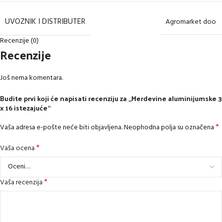
UVOZNIK I DISTRIBUTER
Agromarket doo
Recenzije (0)
Recenzije
Još nema komentara.
Budite prvi koji će napisati recenziju za „Merdevine aluminijumske 3
x 16 istezajuće“
*
Vaša adresa e-pošte neće biti objavljena.
Neophodna polja su označena
*
Vaša ocena
*
Vaša recenzija