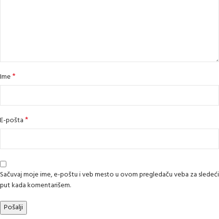
*
Ime
*
E-pošta
Sačuvaj moje ime, e-poštu i veb mesto u ovom pregledaču veba za sledeći
put kada komentarišem.