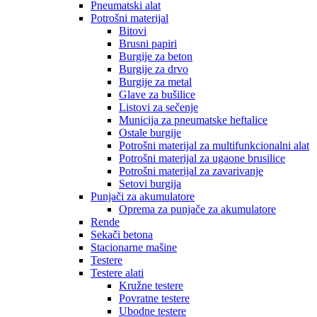
Pneumatski alat
Potrošni materijal
Bitovi
Brusni papiri
Burgije za beton
Burgije za drvo
Burgije za metal
Glave za bušilice
Listovi za sečenje
Municija za pneumatske heftalice
Ostale burgije
Potrošni materijal za multifunkcionalni alat
Potrošni materijal za ugaone brusilice
Potrošni materijal za zavarivanje
Setovi burgija
Punjači za akumulatore
Oprema za punjače za akumulatore
Rende
Sekači betona
Stacionarne mašine
Testere
Testere alati
Kružne testere
Povratne testere
Ubodne testere