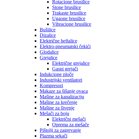
Rotacione brusilice
Stone brusilice
Trakaste brusilice
Ugaone brusilice
Vibracione brusilice
Bušilice
Dizalice
Električne heftalice
Elektro-pneumatski čekići
Glodalice
Grejalice
Električne grejalice
Gasni grejači
Indukcione ploče
Industrijski ventilatori
Kompresori
Makaze za šišanje ovaca
Mašine za kanalizaciju
Mašine za krečenje
Mašine za šivenje
Mešači za boju
Električni mešači
Oprema za mešače
Pištolji za zagrevanje
Plazma sekači