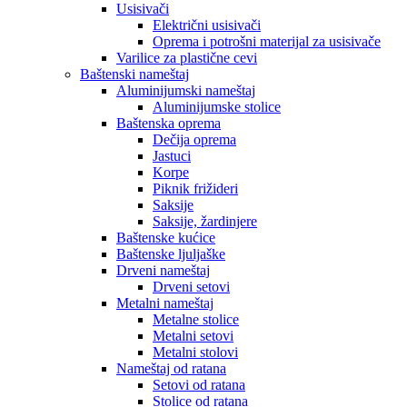
Usisivači
Električni usisivači
Oprema i potrošni materijal za usisivače
Varilice za plastične cevi
Baštenski nameštaj
Aluminijumski nameštaj
Aluminijumske stolice
Baštenska oprema
Dečija oprema
Jastuci
Korpe
Piknik frižideri
Saksije
Saksije, žardinjere
Baštenske kućice
Baštenske ljuljaške
Drveni nameštaj
Drveni setovi
Metalni nameštaj
Metalne stolice
Metalni setovi
Metalni stolovi
Nameštaj od ratana
Setovi od ratana
Stolice od ratana