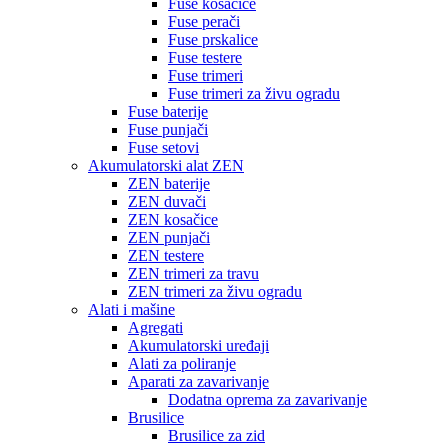
Fuse kosačice
Fuse perači
Fuse prskalice
Fuse testere
Fuse trimeri
Fuse trimeri za živu ogradu
Fuse baterije
Fuse punjači
Fuse setovi
Akumulatorski alat ZEN
ZEN baterije
ZEN duvači
ZEN kosačice
ZEN punjači
ZEN testere
ZEN trimeri za travu
ZEN trimeri za živu ogradu
Alati i mašine
Agregati
Akumulatorski uređaji
Alati za poliranje
Aparati za zavarivanje
Dodatna oprema za zavarivanje
Brusilice
Brusilice za zid