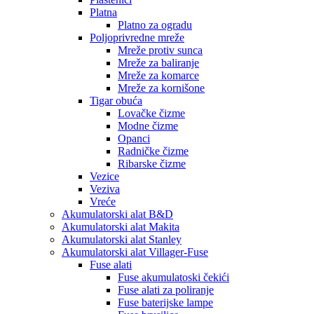
Platna
Platno za ogradu
Poljoprivredne mreže
Mreže protiv sunca
Mreže za baliranje
Mreže za komarce
Mreže za kornišone
Tigar obuća
Lovačke čizme
Modne čizme
Opanci
Radničke čizme
Ribarske čizme
Vezice
Veziva
Vreće
Akumulatorski alat B&D
Akumulatorski alat Makita
Akumulatorski alat Stanley
Akumulatorski alat Villager-Fuse
Fuse alati
Fuse akumulatoski čekići
Fuse alati za poliranje
Fuse baterijske lampe