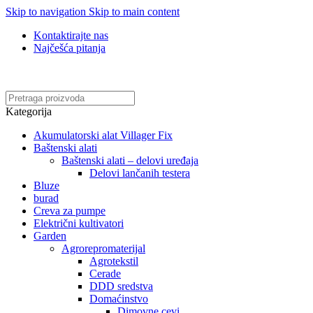
Skip to navigation
Skip to main content
Kontaktirajte nas
Najčešća pitanja
Online kupovina, vaša nova rutina!
Kategorija
Akumulatorski alat Villager Fix
Baštenski alati
Baštenski alati – delovi uređaja
Delovi lančanih testera
Bluze
burad
Creva za pumpe
Električni kultivatori
Garden
Agrorepromaterijal
Agrotekstil
Cerade
DDD sredstva
Domaćinstvo
Dimovne cevi