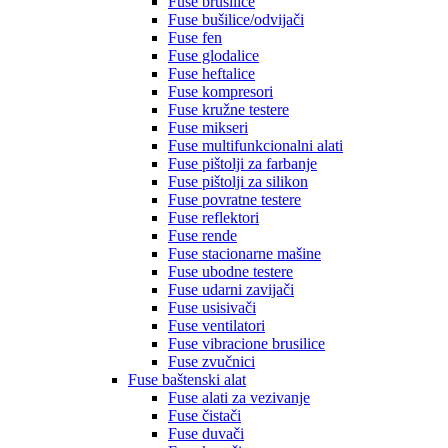
Fuse brusilice
Fuse bušilice/odvijači
Fuse fen
Fuse glodalice
Fuse heftalice
Fuse kompresori
Fuse kružne testere
Fuse mikseri
Fuse multifunkcionalni alati
Fuse pištolji za farbanje
Fuse pištolji za silikon
Fuse povratne testere
Fuse reflektori
Fuse rende
Fuse stacionarne mašine
Fuse ubodne testere
Fuse udarni zavijači
Fuse usisivači
Fuse ventilatori
Fuse vibracione brusilice
Fuse zvučnici
Fuse baštenski alat
Fuse alati za vezivanje
Fuse čistači
Fuse duvači