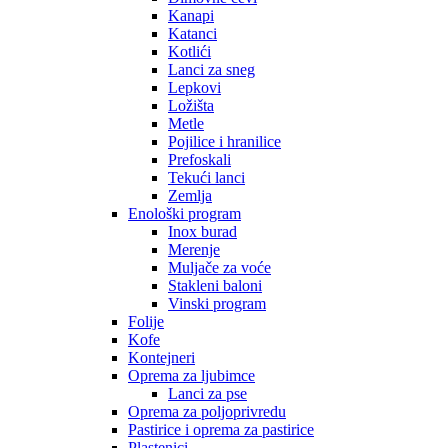
Kanapi
Katanci
Kotlići
Lanci za sneg
Lepkovi
Ložišta
Metle
Pojilice i hranilice
Prefoskali
Tekući lanci
Zemlja
Enološki program
Inox burad
Merenje
Muljače za voće
Stakleni baloni
Vinski program
Folije
Kofe
Kontejneri
Oprema za ljubimce
Lanci za pse
Oprema za poljoprivredu
Pastirice i oprema za pastirice
Plastenici