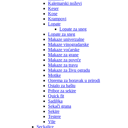
Kalemarski noževi
Keser
Kose
Krampovi
Lopate
Lopate za sneg
Lopate za sneg
Makaze univerzalne
Makaze vinogradarske
Makaze voćarske
Makaze za grane
Makaze za povrće
Makaze za travu
Makaze za živu ogradu
Motike
Oprema za boravak u prirodi
Ostalo za baštu
Pribor za sekire
Quick fit
Sadiljka
Sekači grana
Sekire
Testere
Vile
Seckalice