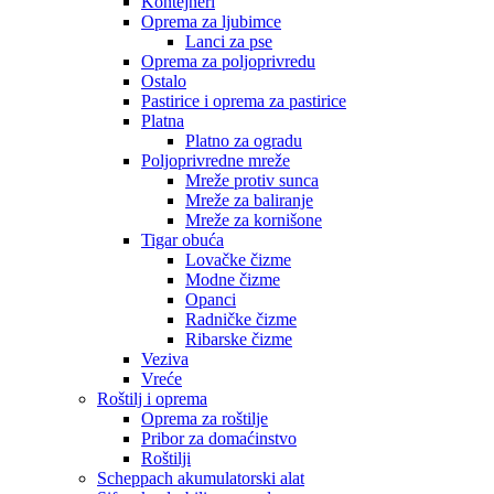
Kontejneri
Oprema za ljubimce
Lanci za pse
Oprema za poljoprivredu
Ostalo
Pastirice i oprema za pastirice
Platna
Platno za ogradu
Poljoprivredne mreže
Mreže protiv sunca
Mreže za baliranje
Mreže za kornišone
Tigar obuća
Lovačke čizme
Modne čizme
Opanci
Radničke čizme
Ribarske čizme
Veziva
Vreće
Roštilj i oprema
Oprema za roštilje
Pribor za domaćinstvo
Roštilji
Scheppach akumulatorski alat