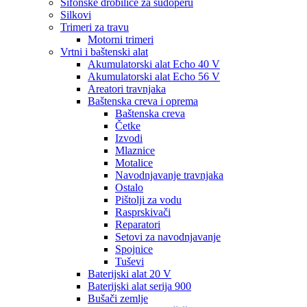
Sifonske drobilice za sudoperu
Silkovi
Trimeri za travu
Motorni trimeri
Vrtni i baštenski alat
Akumulatorski alat Echo 40 V
Akumulatorski alat Echo 56 V
Areatori travnjaka
Baštenska creva i oprema
Baštenska creva
Četke
Izvodi
Mlaznice
Motalice
Navodnjavanje travnjaka
Ostalo
Pištolji za vodu
Rasprskivači
Reparatori
Setovi za navodnjavanje
Spojnice
Tuševi
Baterijski alat 20 V
Baterijski alat serija 900
Bušači zemlje