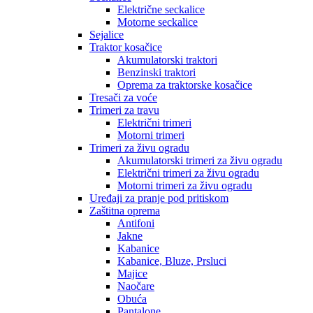
Električne seckalice
Motorne seckalice
Sejalice
Traktor kosačice
Akumulatorski traktori
Benzinski traktori
Oprema za traktorske kosačice
Tresači za voće
Trimeri za travu
Električni trimeri
Motorni trimeri
Trimeri za živu ogradu
Akumulatorski trimeri za živu ogradu
Električni trimeri za živu ogradu
Motorni trimeri za živu ogradu
Uređaji za pranje pod pritiskom
Zaštitna oprema
Antifoni
Jakne
Kabanice
Kabanice, Bluze, Prsluci
Majice
Naočare
Obuća
Pantalone