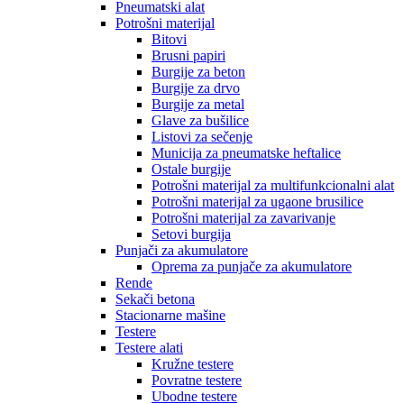
Pneumatski alat
Potrošni materijal
Bitovi
Brusni papiri
Burgije za beton
Burgije za drvo
Burgije za metal
Glave za bušilice
Listovi za sečenje
Municija za pneumatske heftalice
Ostale burgije
Potrošni materijal za multifunkcionalni alat
Potrošni materijal za ugaone brusilice
Potrošni materijal za zavarivanje
Setovi burgija
Punjači za akumulatore
Oprema za punjače za akumulatore
Rende
Sekači betona
Stacionarne mašine
Testere
Testere alati
Kružne testere
Povratne testere
Ubodne testere