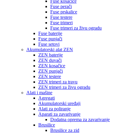
Fuse kosačice
Fuse perači
Fuse prskalice
Fuse testere
Fuse trimeri
Fuse trimeri za živu ogradu
Fuse baterije
Fuse punjači
Fuse setovi
Akumulatorski alat ZEN
ZEN baterije
ZEN duvači
ZEN kosačice
ZEN punjači
ZEN testere
ZEN trimeri za travu
ZEN trimeri za živu ogradu
Alati i mašine
Agregati
Akumulatorski uređaji
Alati za poliranje
Aparati za zavarivanje
Dodatna oprema za zavarivanje
Brusilice
Brusilice za zid