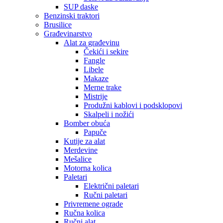
SUP daske
Benzinski traktori
Brusilice
Građevinarstvo
Alat za građevinu
Čekići i sekire
Fangle
Libele
Makaze
Merne trake
Mistrije
Produžni kablovi i podsklopovi
Skalpeli i nožići
Bomber obuća
Papuče
Kutije za alat
Merdevine
Mešalice
Motorna kolica
Paletari
Električni paletari
Ručni paletari
Privremene ograde
Ručna kolica
Ručni alat