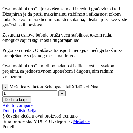
Ovaj mobilni uređaj je savršen za mali i srednji građevinski rad.
Dizajniran je da pruži maksimalnu stabilnost i efikasnost tokom
rada. Sa svojim praktičnim karakteristikama, idealan je za sve vrste
građevinskih poslova.
Zavarena osnova bubnja pruža veću stabilnost tokom rada,
omogućavajući sigurnost i dugotrajan rad.
Pogonski uređaj: Olakšava transport uređaja, čineći ga lakšim za
premještanje sa jednog mesta na drugo.
Ovaj mobilni uređaj nudi pouzdanost i efikasnost na svakom
projektu, sa jednostavnom upotrebom i dugotrajnim radnim
vremenom.
Mešalica za beton Scheppach MIX140 količina
Dodaj u korpu
Add to compare
Dodaj u listu želja
5
čoveka gledaju ovaj proizvod trenutno
Šifra proizvoda:
MIX140
Kategorija:
Mešalice
Podeli: