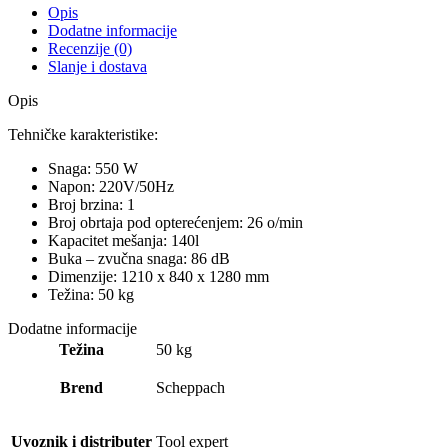
Opis
Dodatne informacije
Recenzije (0)
Slanje i dostava
Opis
Tehničke karakteristike:
Snaga: 550 W
Napon: 220V/50Hz
Broj brzina: 1
Broj obrtaja pod opterećenjem: 26 o/min
Kapacitet mešanja: 140l
Buka – zvučna snaga: 86 dB
Dimenzije: 1210 x 840 x 1280 mm
Težina: 50 kg
Dodatne informacije
Težina
50 kg
Brend
Scheppach
Uvoznik i distributer
Tool expert