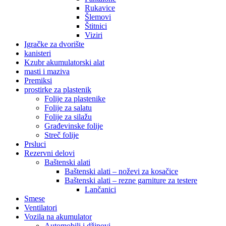
Rukavice
Šlemovi
Štitnici
Viziri
Igračke za dvorište
kanisteri
Kzubr akumulatorski alat
masti i maziva
Premiksi
prostirke za plastenik
Folije za plastenike
Folije za salatu
Folije za silažu
Građevinske folije
Streč folije
Prsluci
Rezervni delovi
Baštenski alati
Baštenski alati – noževi za kosačice
Baštenski alati – rezne garniture za testere
Lančanici
Smese
Ventilatori
Vozila na akumulator
Automobili i džipovi