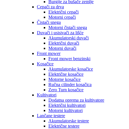
Burgije za bušače zemlje
Cepači za drva
Električni cepači
Motorni cepači
Čistači snega
Motorni čistači snega
Duvači i usisivači za lišće
Akumulatorski duvači
Električni duvači
Motorni duvači
Front mower
Front mower benzinski
Kosačice
Akumulatorske kosačice
Električne kosačice
Motorne kosačice
Ručna cilinder kosačica
Zero Turn kosačice
Kultivatori
Dodatna oprema za kultivatore
Električni kultivatori
Motorni kultivatori
Lančane testere
Akumulatorske testere
Električne testere