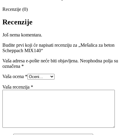
Recenzije (0)
Recenzije
Još nema komentara.
Budite prvi koji će napisati recenziju za „Mešalica za beton
Scheppach MIX140“
Vaša adresa e-pošte neće biti objavljena.
Neophodna polja su
označena
*
Vaša ocena
*
Vaša recenzija
*