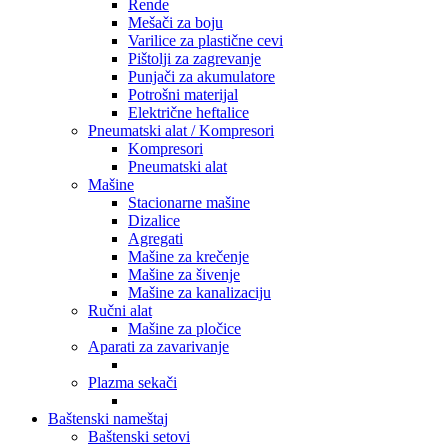
Rende
Mešači za boju
Varilice za plastične cevi
Pištolji za zagrevanje
Punjači za akumulatore
Potrošni materijal
Električne heftalice
Pneumatski alat / Kompresori
Kompresori
Pneumatski alat
Mašine
Stacionarne mašine
Dizalice
Agregati
Mašine za krečenje
Mašine za šivenje
Mašine za kanalizaciju
Ručni alat
Mašine za pločice
Aparati za zavarivanje
Plazma sekači
Baštenski nameštaj
Baštenski setovi