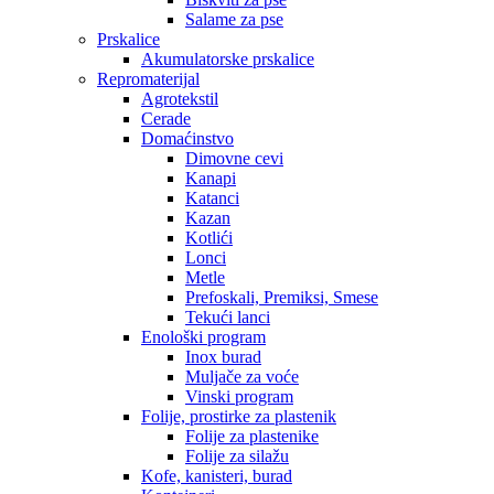
Salame za pse
Prskalice
Akumulatorske prskalice
Repromaterijal
Agrotekstil
Cerade
Domaćinstvo
Dimovne cevi
Kanapi
Katanci
Kazan
Kotlići
Lonci
Metle
Prefoskali, Premiksi, Smese
Tekući lanci
Enološki program
Inox burad
Muljače za voće
Vinski program
Folije, prostirke za plastenik
Folije za plastenike
Folije za silažu
Kofe, kanisteri, burad