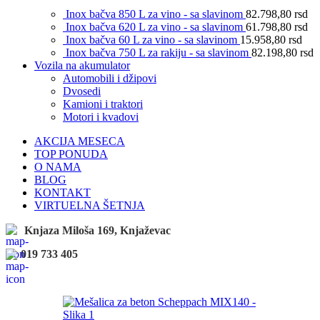
Inox bačva 850 L za vino - sa slavinom
82.798,80
rsd
Inox bačva 620 L za vino - sa slavinom
61.798,80
rsd
Inox bačva 60 L za vino - sa slavinom
15.958,80
rsd
Inox bačva 750 L za rakiju - sa slavinom
82.198,80
rsd
Vozila na akumulator
Automobili i džipovi
Dvosedi
Kamioni i traktori
Motori i kvadovi
AKCIJA MESECA
TOP PONUDA
O NAMA
BLOG
KONTAKT
VIRTUELNA ŠETNJA
Knjaza Miloša 169, Knjaževac
019 733 405