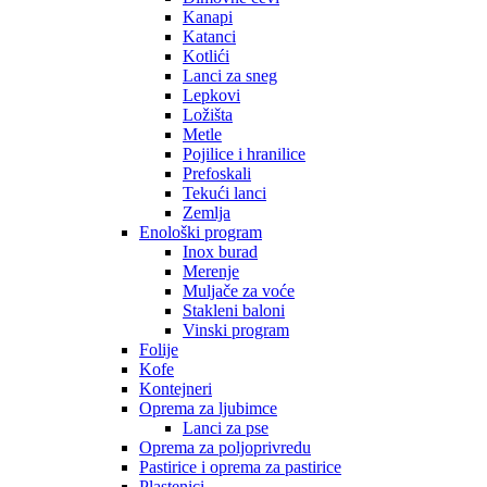
Kanapi
Katanci
Kotlići
Lanci za sneg
Lepkovi
Ložišta
Metle
Pojilice i hranilice
Prefoskali
Tekući lanci
Zemlja
Enološki program
Inox burad
Merenje
Muljače za voće
Stakleni baloni
Vinski program
Folije
Kofe
Kontejneri
Oprema za ljubimce
Lanci za pse
Oprema za poljoprivredu
Pastirice i oprema za pastirice
Plastenici