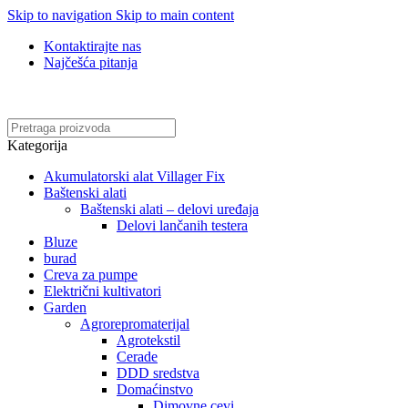
Skip to navigation
Skip to main content
Kontaktirajte nas
Najčešća pitanja
Online kupovina, vaša nova rutina!
Kategorija
Akumulatorski alat Villager Fix
Baštenski alati
Baštenski alati – delovi uređaja
Delovi lančanih testera
Bluze
burad
Creva za pumpe
Električni kultivatori
Garden
Agrorepromaterijal
Agrotekstil
Cerade
DDD sredstva
Domaćinstvo
Dimovne cevi