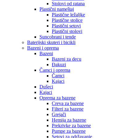
Stolovi od ratana
Plastični nameštaj
Plastične ležaljke
Plastične stolice
Plastični setovi
Plastični stolovi
Suncobrani i tende
Baterijski skuteri i bicikli
Bazeni i oprema
Bazeni
Bazeni za decu
Đakuzi
Čamci i oprema
Čamci
Kajaci
Dušeci
Kajaci
Oprema za bazene
Creva za bazene
Filteri za bazene
Grejači
Hemija za bazene
Prekrivke za bazene
Pumpe za bazene
Setovi za održavanje