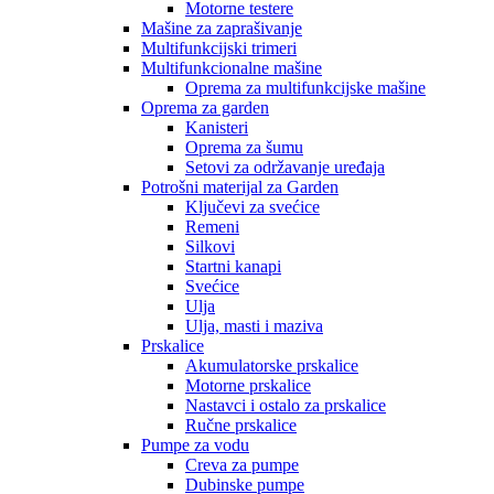
Motorne testere
Mašine za zaprašivanje
Multifunkcijski trimeri
Multifunkcionalne mašine
Oprema za multifunkcijske mašine
Oprema za garden
Kanisteri
Oprema za šumu
Setovi za održavanje uređaja
Potrošni materijal za Garden
Ključevi za svećice
Remeni
Silkovi
Startni kanapi
Svećice
Ulja
Ulja, masti i maziva
Prskalice
Akumulatorske prskalice
Motorne prskalice
Nastavci i ostalo za prskalice
Ručne prskalice
Pumpe za vodu
Creva za pumpe
Dubinske pumpe