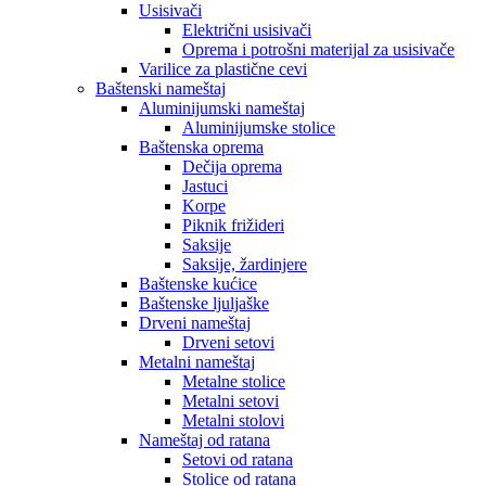
Usisivači
Električni usisivači
Oprema i potrošni materijal za usisivače
Varilice za plastične cevi
Baštenski nameštaj
Aluminijumski nameštaj
Aluminijumske stolice
Baštenska oprema
Dečija oprema
Jastuci
Korpe
Piknik frižideri
Saksije
Saksije, žardinjere
Baštenske kućice
Baštenske ljuljaške
Drveni nameštaj
Drveni setovi
Metalni nameštaj
Metalne stolice
Metalni setovi
Metalni stolovi
Nameštaj od ratana
Setovi od ratana
Stolice od ratana