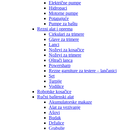
Električne pumpe
Hidropaci
Motorne pumpe
Potapajuće
Pumpe za baštu
Rezni alat i oprema
Cirkulari za trimere
Glave za trimere
Lanci
Noževi za kosačice
Noževi za trimere
Oštrači lanca
Powersharp
Rezne garniture za testere – lančanici
Set
Turpije
Vodilice
Robotske kosačice
Ručni baštenski alat
Akumulatorske makaze
Alat za vezivanje
Ašovi
Budak
Držalice
Grabulje