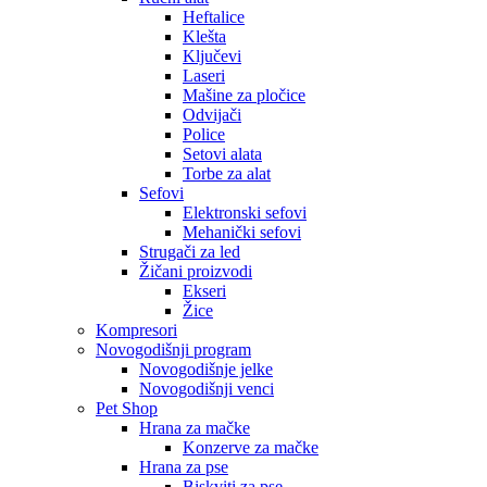
Heftalice
Klešta
Ključevi
Laseri
Mašine za pločice
Odvijači
Police
Setovi alata
Torbe za alat
Sefovi
Elektronski sefovi
Mehanički sefovi
Strugači za led
Žičani proizvodi
Ekseri
Žice
Kompresori
Novogodišnji program
Novogodišnje jelke
Novogodišnji venci
Pet Shop
Hrana za mačke
Konzerve za mačke
Hrana za pse
Biskviti za pse