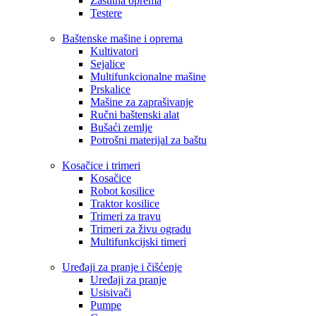
Zaštitna oprema
Testere
Baštenske mašine i oprema
Kultivatori
Sejalice
Multifunkcionalne mašine
Prskalice
Mašine za zaprašivanje
Ručni baštenski alat
Bušaći zemlje
Potrošni materijal za baštu
Kosačice i trimeri
Kosačice
Robot kosilice
Traktor kosilice
Trimeri za travu
Trimeri za živu ogradu
Multifunkcijski timeri
Uređaji za pranje i čišćenje
Uređaji za pranje
Usisivači
Pumpe