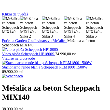
Klikni da uvećaš
Početna
Garden
Građevinarstvo
Mešalice
Mešalica za beton
Scheppach MIX140
Vibro ploča Scheppach HP1800S
74.990,00
rsd
Vrati se na proizvode
Stacionarno rende blanja Scheppach PLM1800 1500W
69.900,00
rsd
Mešalica za beton Scheppach
MIX140
38.990,00
rsd