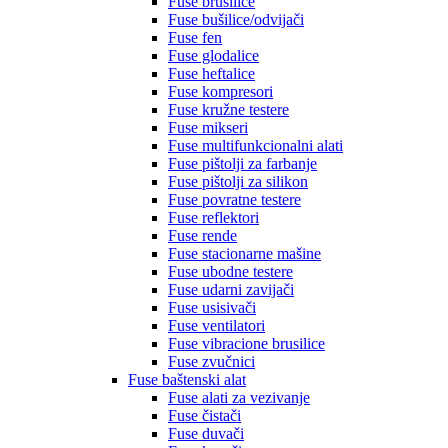
Fuse brusilice
Fuse bušilice/odvijači
Fuse fen
Fuse glodalice
Fuse heftalice
Fuse kompresori
Fuse kružne testere
Fuse mikseri
Fuse multifunkcionalni alati
Fuse pištolji za farbanje
Fuse pištolji za silikon
Fuse povratne testere
Fuse reflektori
Fuse rende
Fuse stacionarne mašine
Fuse ubodne testere
Fuse udarni zavijači
Fuse usisivači
Fuse ventilatori
Fuse vibracione brusilice
Fuse zvučnici
Fuse baštenski alat
Fuse alati za vezivanje
Fuse čistači
Fuse duvači