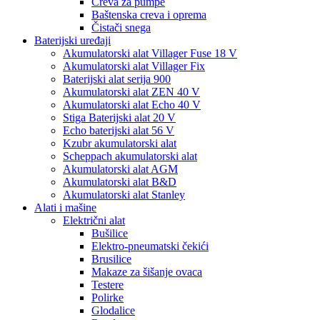
Creva za pumpe
Baštenska creva i oprema
Čistači snega
Baterijski uređaji
Akumulatorski alat Villager Fuse 18 V
Akumulatorski alat Villager Fix
Baterijski alat serija 900
Akumulatorski alat ZEN 40 V
Akumulatorski alat Echo 40 V
Stiga Baterijski alat 20 V
Echo baterijski alat 56 V
Kzubr akumulatorski alat
Scheppach akumulatorski alat
Akumulatorski alat AGM
Akumulatorski alat B&D
Akumulatorski alat Stanley
Alati i mašine
Električni alat
Bušilice
Elektro-pneumatski čekići
Brusilice
Makaze za šišanje ovaca
Testere
Polirke
Glodalice