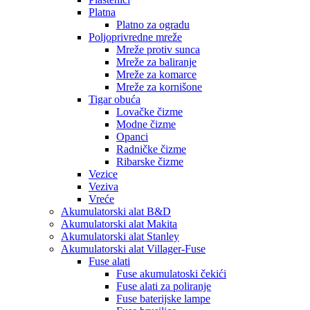
Platna
Platno za ogradu
Poljoprivredne mreže
Mreže protiv sunca
Mreže za baliranje
Mreže za komarce
Mreže za kornišone
Tigar obuća
Lovačke čizme
Modne čizme
Opanci
Radničke čizme
Ribarske čizme
Vezice
Veziva
Vreće
Akumulatorski alat B&D
Akumulatorski alat Makita
Akumulatorski alat Stanley
Akumulatorski alat Villager-Fuse
Fuse alati
Fuse akumulatoski čekići
Fuse alati za poliranje
Fuse baterijske lampe