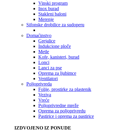
Vinski program
Inox burad
Stakleni baloni
Merenje
Sifonske drobilice za sudoperu
Domaćinstvo
Grejalice
Indukcione ploče
Metle
Kofe, kanisteri, burad
Lonci
Lanci za pse
Oprema za ljubimce
Ventilatori
Poljoprivreda
Folije, prostirke za plastenik
Veziva
Vreće
Poljoprivredne mreže
Oprema za poljoprivredu
Pastirice i oprema za pastirice
IZDVOJENO IZ PONUDE