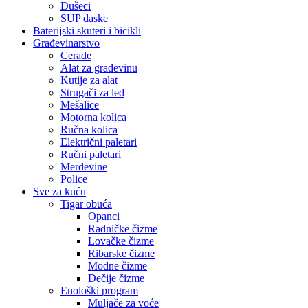
Dušeci
SUP daske
Baterijski skuteri i bicikli
Građevinarstvo
Cerade
Alat za građevinu
Kutije za alat
Strugači za led
Mešalice
Motorna kolica
Ručna kolica
Električni paletari
Ručni paletari
Merdevine
Police
Sve za kuću
Tigar obuća
Opanci
Radničke čizme
Lovačke čizme
Ribarske čizme
Modne čizme
Dečije čizme
Enološki program
Muljače za voće