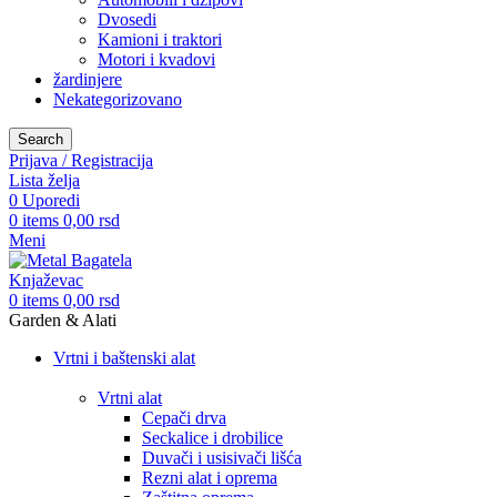
Dvosedi
Kamioni i traktori
Motori i kvadovi
žardinjere
Nekategorizovano
Search
Prijava / Registracija
Lista želja
0
Uporedi
0
items
0,00
rsd
Meni
0
items
0,00
rsd
Garden & Alati
Vrtni i baštenski alat
Vrtni alat
Cepači drva
Seckalice i drobilice
Duvači i usisivači lišća
Rezni alat i oprema