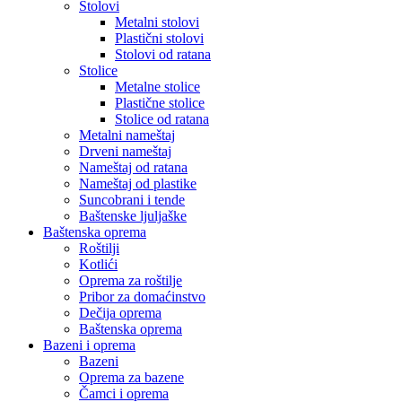
Stolovi
Metalni stolovi
Plastični stolovi
Stolovi od ratana
Stolice
Metalne stolice
Plastične stolice
Stolice od ratana
Metalni nameštaj
Drveni nameštaj
Nameštaj od ratana
Nameštaj od plastike
Suncobrani i tende
Baštenske ljuljaške
Baštenska oprema
Roštilji
Kotlići
Oprema za roštilje
Pribor za domaćinstvo
Dečija oprema
Baštenska oprema
Bazeni i oprema
Bazeni
Oprema za bazene
Čamci i oprema