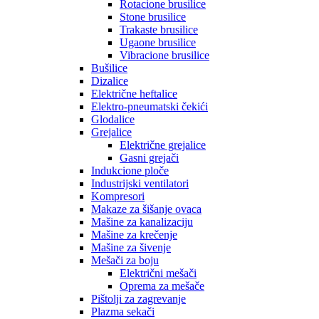
Rotacione brusilice
Stone brusilice
Trakaste brusilice
Ugaone brusilice
Vibracione brusilice
Bušilice
Dizalice
Električne heftalice
Elektro-pneumatski čekići
Glodalice
Grejalice
Električne grejalice
Gasni grejači
Indukcione ploče
Industrijski ventilatori
Kompresori
Makaze za šišanje ovaca
Mašine za kanalizaciju
Mašine za krečenje
Mašine za šivenje
Mešači za boju
Električni mešači
Oprema za mešače
Pištolji za zagrevanje
Plazma sekači