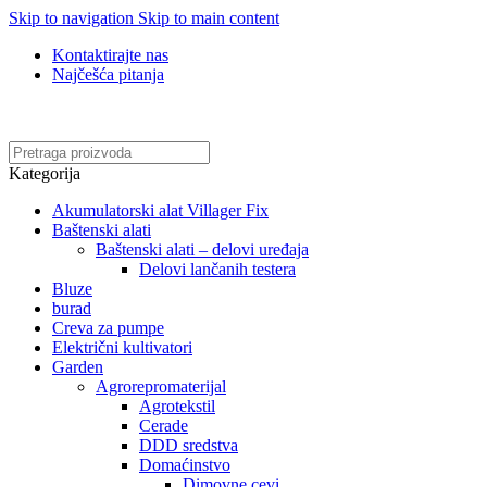
Skip to navigation
Skip to main content
Kontaktirajte nas
Najčešća pitanja
Online kupovina, vaša nova rutina!
Kategorija
Akumulatorski alat Villager Fix
Baštenski alati
Baštenski alati – delovi uređaja
Delovi lančanih testera
Bluze
burad
Creva za pumpe
Električni kultivatori
Garden
Agrorepromaterijal
Agrotekstil
Cerade
DDD sredstva
Domaćinstvo
Dimovne cevi