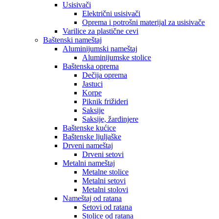
Usisivači
Električni usisivači
Oprema i potrošni materijal za usisivače
Varilice za plastične cevi
Baštenski nameštaj
Aluminijumski nameštaj
Aluminijumske stolice
Baštenska oprema
Dečija oprema
Jastuci
Korpe
Piknik frižideri
Saksije
Saksije, žardinjere
Baštenske kućice
Baštenske ljuljaške
Drveni nameštaj
Drveni setovi
Metalni nameštaj
Metalne stolice
Metalni setovi
Metalni stolovi
Nameštaj od ratana
Setovi od ratana
Stolice od ratana