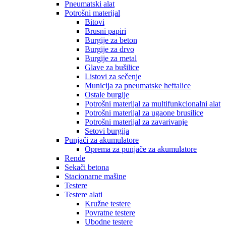
Pneumatski alat
Potrošni materijal
Bitovi
Brusni papiri
Burgije za beton
Burgije za drvo
Burgije za metal
Glave za bušilice
Listovi za sečenje
Municija za pneumatske heftalice
Ostale burgije
Potrošni materijal za multifunkcionalni alat
Potrošni materijal za ugaone brusilice
Potrošni materijal za zavarivanje
Setovi burgija
Punjači za akumulatore
Oprema za punjače za akumulatore
Rende
Sekači betona
Stacionarne mašine
Testere
Testere alati
Kružne testere
Povratne testere
Ubodne testere