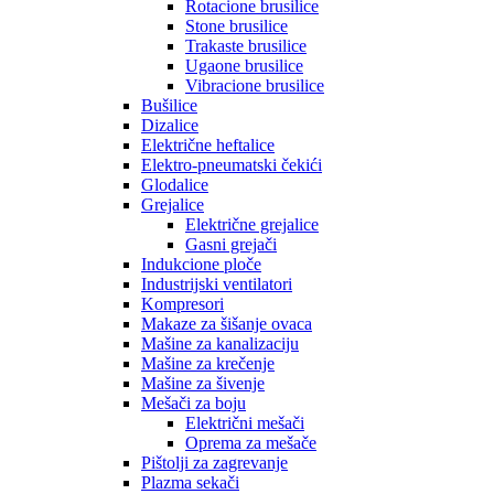
Rotacione brusilice
Stone brusilice
Trakaste brusilice
Ugaone brusilice
Vibracione brusilice
Bušilice
Dizalice
Električne heftalice
Elektro-pneumatski čekići
Glodalice
Grejalice
Električne grejalice
Gasni grejači
Indukcione ploče
Industrijski ventilatori
Kompresori
Makaze za šišanje ovaca
Mašine za kanalizaciju
Mašine za krečenje
Mašine za šivenje
Mešači za boju
Električni mešači
Oprema za mešače
Pištolji za zagrevanje
Plazma sekači