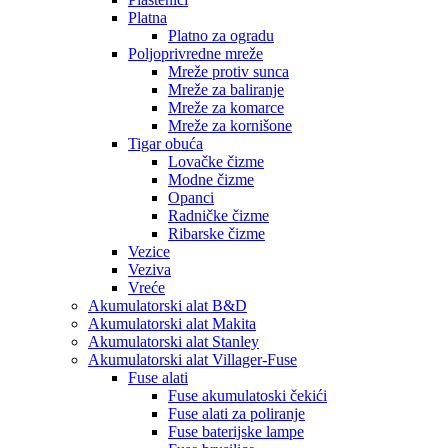
Platna
Platno za ogradu
Poljoprivredne mreže
Mreže protiv sunca
Mreže za baliranje
Mreže za komarce
Mreže za kornišone
Tigar obuća
Lovačke čizme
Modne čizme
Opanci
Radničke čizme
Ribarske čizme
Vezice
Veziva
Vreće
Akumulatorski alat B&D
Akumulatorski alat Makita
Akumulatorski alat Stanley
Akumulatorski alat Villager-Fuse
Fuse alati
Fuse akumulatoski čekići
Fuse alati za poliranje
Fuse baterijske lampe