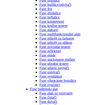
Fuse brusilice
Fuse bušilice/odvijači
Fuse fen
Fuse glodalice
Fuse heftalice
Fuse kompresori
Fuse kružne testere
Fuse mikseri
Fuse multifunkcionalni alati
Fuse pištolji za farbanje
Fuse pištolji za silikon
Fuse povratne testere
Fuse reflektori
Fuse rende
Fuse stacionarne mašine
Fuse ubodne testere
Fuse udarni zavijači
Fuse usisivači
Fuse ventilatori
Fuse vibracione brusilice
Fuse zvučnici
Fuse baštenski alat
Fuse alati za vezivanje
Fuse čistači
Fuse duvači