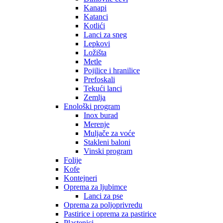
Kanapi
Katanci
Kotlići
Lanci za sneg
Lepkovi
Ložišta
Metle
Pojilice i hranilice
Prefoskali
Tekući lanci
Zemlja
Enološki program
Inox burad
Merenje
Muljače za voće
Stakleni baloni
Vinski program
Folije
Kofe
Kontejneri
Oprema za ljubimce
Lanci za pse
Oprema za poljoprivredu
Pastirice i oprema za pastirice
Plastenici