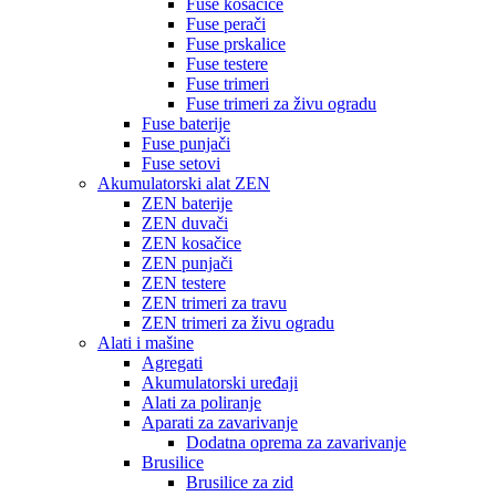
Fuse kosačice
Fuse perači
Fuse prskalice
Fuse testere
Fuse trimeri
Fuse trimeri za živu ogradu
Fuse baterije
Fuse punjači
Fuse setovi
Akumulatorski alat ZEN
ZEN baterije
ZEN duvači
ZEN kosačice
ZEN punjači
ZEN testere
ZEN trimeri za travu
ZEN trimeri za živu ogradu
Alati i mašine
Agregati
Akumulatorski uređaji
Alati za poliranje
Aparati za zavarivanje
Dodatna oprema za zavarivanje
Brusilice
Brusilice za zid