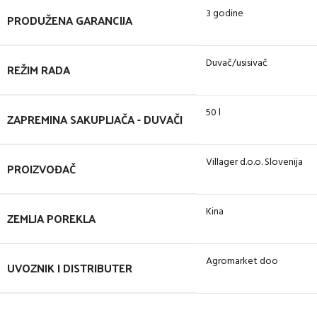
3 godine
PRODUŽENA GARANCIJA
Duvač/usisivač
REŽIM RADA
50 l
ZAPREMINA SAKUPLJAČA - DUVAČI
Villager d.o.o. Slovenija
PROIZVOĐAČ
Kina
ZEMLJA POREKLA
Agromarket doo
UVOZNIK I DISTRIBUTER