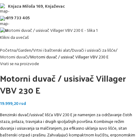
Knjaza Miloša 169, Knjaževac
019 733 405
Klikni da uvećaš
Početna
Garden
Vrtni i baštenski alat
Duvači i usisivači za lišće
Motorni duvači
Motorni duvač / usisivač Villager VBV 230 E
Vrati se na proizvode
Motorni duvač / usisivač Villager
VBV 230 E
19.999,20
rsd
Benzinski duvač/usisivač lišća VBV 230 E je namenjen za održavanje čistih
staza, prilaza, travnjaka i drugih spoljašnjih površina. Kombinuje režim
duvanja i usisavanja sa malčiranjem, pa efikasno uklanja suvo lišće, sitan
baštenski otpad i prašinu. Zahvaljujući kompaktnom kućištu, ergonomskim