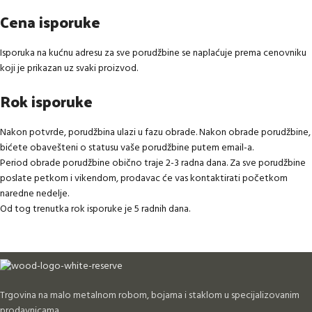
Cena isporuke
Isporuka na kućnu adresu za sve porudžbine se naplaćuje prema cenovniku
koji je prikazan uz svaki proizvod.
Rok isporuke
Nakon potvrde, porudžbina ulazi u fazu obrade. Nakon obrade porudžbine,
bićete obavešteni o statusu vaše porudžbine putem email-a.
Period obrade porudžbine obično traje 2-3 radna dana. Za sve porudžbine
poslate petkom i vikendom, prodavac će vas kontaktirati početkom
naredne nedelje.
Od tog trenutka rok isporuke je 5 radnih dana.
Trgovina na malo metalnom robom, bojama i staklom u specijalizovanim
prodavnicama