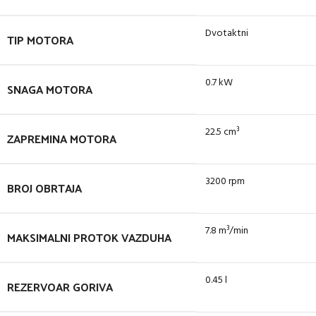
Dvotaktni
TIP MOTORA
0.7 kW
SNAGA MOTORA
22.5 cm³
ZAPREMINA MOTORA
3200 rpm
BROJ OBRTAJA
7.8 m³/min
MAKSIMALNI PROTOK VAZDUHA
0.45 l
REZERVOAR GORIVA