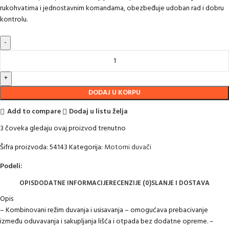
rukohvatima i jednostavnim komandama, obezbeđuje udoban rad i dobru
kontrolu.
DODAJ U KORPU
Add to compare
Dodaj u listu želja
3
čoveka gledaju ovaj proizvod trenutno
Šifra proizvoda:
54143
Kategorija:
Motorni duvači
Podeli:
OPIS
DODATNE INFORMACIJE
RECENZIJE (0)
SLANJE I DOSTAVA
Opis
– Kombinovani režim duvanja i usisavanja – omogućava prebacivanje
između oduvavanja i sakupljanja lišća i otpada bez dodatne opreme. –