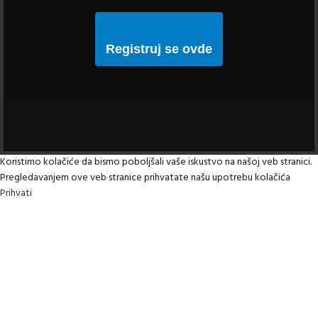
Registruj se ovde
Koristimo kolačiće da bismo poboljšali vaše iskustvo na našoj veb stranici.
Pregledavanjem ove veb stranice prihvatate našu upotrebu kolačića
Prihvati