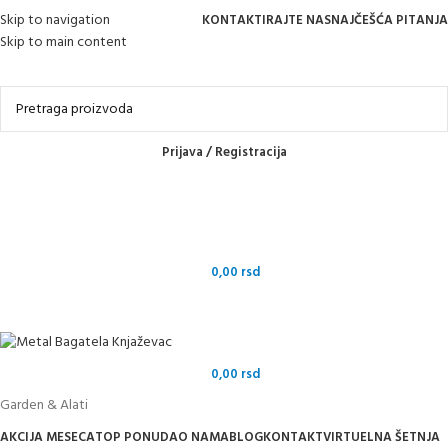
Skip to navigation
KONTAKTIRAJTE NAS
NAJČEŠĆA PITANJA
Skip to main content
Online kupovina, vaša nova rutina!
Prijava / Registracija
0,00
rsd
0,00
rsd
Garden & Alati
AKCIJA MESECA
TOP PONUDA
O NAMA
BLOG
KONTAKT
VIRTUELNA ŠETNJA