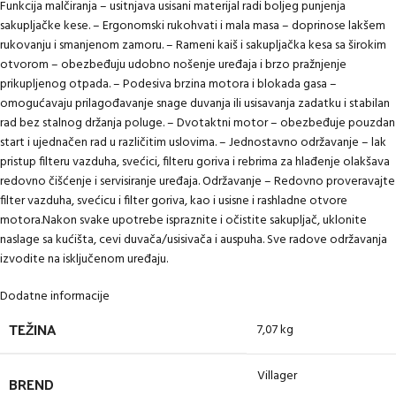
Funkcija malčiranja – usitnjava usisani materijal radi boljeg punjenja
sakupljačke kese. – Ergonomski rukohvati i mala masa – doprinose lakšem
rukovanju i smanjenom zamoru. – Rameni kaiš i sakupljačka kesa sa širokim
otvorom – obezbeđuju udobno nošenje uređaja i brzo pražnjenje
prikupljenog otpada. – Podesiva brzina motora i blokada gasa –
omogućavaju prilagođavanje snage duvanja ili usisavanja zadatku i stabilan
rad bez stalnog držanja poluge. – Dvotaktni motor – obezbeđuje pouzdan
start i ujednačen rad u različitim uslovima. – Jednostavno održavanje – lak
pristup filteru vazduha, svećici, filteru goriva i rebrima za hlađenje olakšava
redovno čišćenje i servisiranje uređaja. Održavanje – Redovno proveravajte
filter vazduha, svećicu i filter goriva, kao i usisne i rashladne otvore
motora.Nakon svake upotrebe ispraznite i očistite sakupljač, uklonite
naslage sa kućišta, cevi duvača/usisivača i auspuha. Sve radove održavanja
izvodite na isključenom uređaju.
Dodatne informacije
TEŽINA
7,07 kg
Villager
BREND