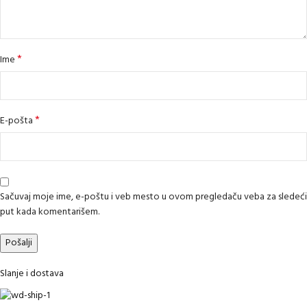
*
Ime
*
E-pošta
Sačuvaj moje ime, e-poštu i veb mesto u ovom pregledaču veba za sledeći
put kada komentarišem.
Slanje i dostava