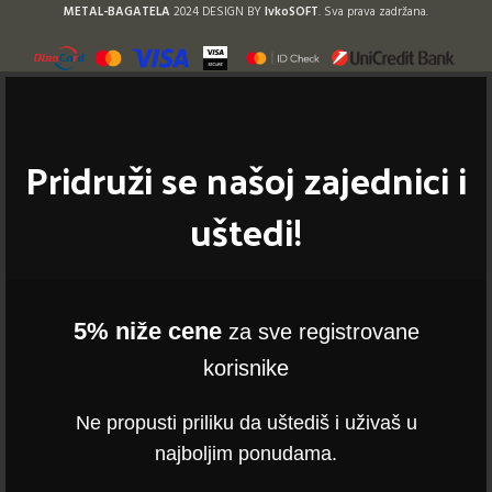
METAL-BAGATELA
2024 DESIGN BY
IvkoSOFT
. Sva prava zadržana.
Pridruži se našoj zajednici i
uštedi!
5% niže cene
za sve registrovane
korisnike
Ne propusti priliku da uštediš i uživaš u
najboljim ponudama.