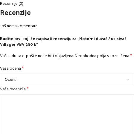
Recenzije (0)
Recenzije
Još nema komentara.
Budite prvi koji će napisati recenziju za „Motorni duvač / usisivač
Villager VBV 230 E“
*
Vaša adresa e-pošte neće biti objavljena.
Neophodna polja su označena
*
Vaša ocena
*
Vaša recenzija