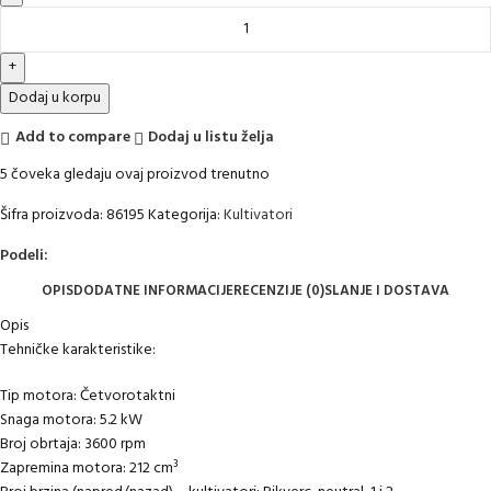
Dodaj u korpu
Add to compare
Dodaj u listu želja
5
čoveka gledaju ovaj proizvod trenutno
Šifra proizvoda:
86195
Kategorija:
Kultivatori
Podeli:
OPIS
DODATNE INFORMACIJE
RECENZIJE (0)
SLANJE I DOSTAVA
Opis
Tehničke karakteristike:
Tip motora: Četvorotaktni
Snaga motora: 5.2 kW
Broj obrtaja: 3600 rpm
Zapremina motora: 212 cm³