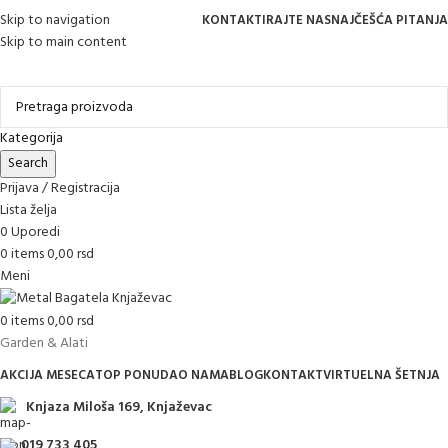
Skip to navigation
KONTAKTIRAJTE NAS
NAJČEŠĆA PITANJA
Skip to main content
Online kupovina, vaša nova rutina!
Kategorija
Search
Prijava / Registracija
Lista želja
0
Uporedi
0
items
0,00
rsd
Meni
0
items
0,00
rsd
Garden & Alati
AKCIJA MESECA
TOP PONUDA
O NAMA
BLOG
KONTAKT
VIRTUELNA ŠETNJA
Knjaza Miloša 169, Knjaževac
019 733 405