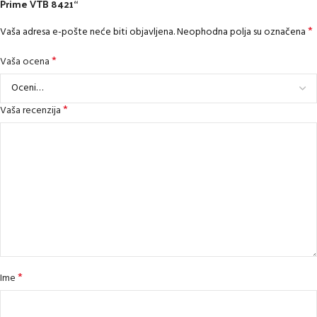
Prime VTB 8421“
*
Vaša adresa e-pošte neće biti objavljena.
Neophodna polja su označena
*
Vaša ocena
*
Vaša recenzija
*
Ime