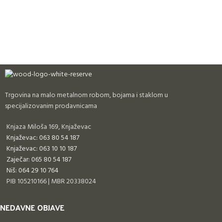
Trgovina na malo metalnom robom, bojama i staklom u
specijalizovanim prodavnicama
Knjaza Miloša 169, Knjaževac
Knjaževac: 063 80 54 187
Knjaževac: 063 10 10 187
Zaječar: 065 80 54 187
Niš: 064 29 10 764
PIB 105210166 | MBR 20338024
NEDAVNE OBJAVE