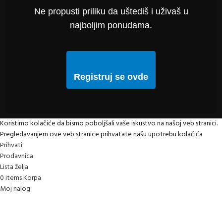
Ne propusti priliku da uštediš i uživaš u
najboljim ponudama.
Registruj se ovde
Koristimo kolačiće da bismo poboljšali vaše iskustvo na našoj veb stranici.
Pregledavanjem ove veb stranice prihvatate našu upotrebu kolačića
Prihvati
Prodavnica
Lista želja
0
items
Korpa
Moj nalog