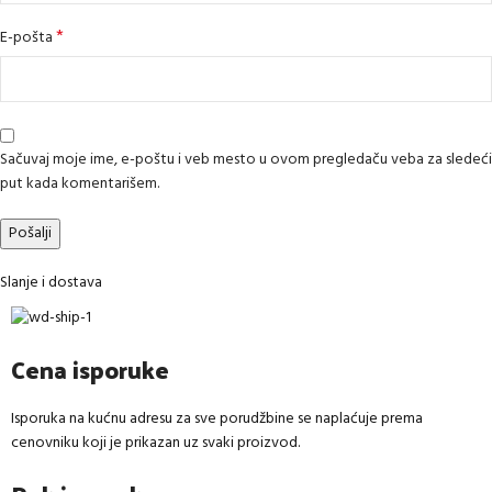
*
E-pošta
Sačuvaj moje ime, e-poštu i veb mesto u ovom pregledaču veba za sledeći
put kada komentarišem.
Slanje i dostava
Cena isporuke
Isporuka na kućnu adresu za sve porudžbine se naplaćuje prema
cenovniku koji je prikazan uz svaki proizvod.