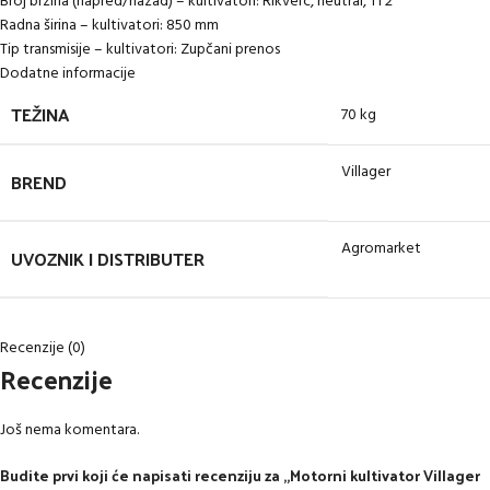
Broj brzina (napred/nazad) – kultivatori: Rikverc, neutral, 1 i 2
Radna širina – kultivatori: 850 mm
Tip transmisije – kultivatori: Zupčani prenos
Dodatne informacije
TEŽINA
70 kg
Villager
BREND
Agromarket
UVOZNIK I DISTRIBUTER
Recenzije (0)
Recenzije
Još nema komentara.
Budite prvi koji će napisati recenziju za „Motorni kultivator Villager