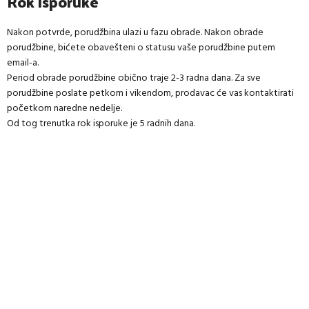
Rok isporuke
Nakon potvrde, porudžbina ulazi u fazu obrade. Nakon obrade
porudžbine, bićete obavešteni o statusu vaše porudžbine putem
email-a.
Period obrade porudžbine obično traje 2-3 radna dana. Za sve
porudžbine poslate petkom i vikendom, prodavac će vas kontaktirati
početkom naredne nedelje.
Od tog trenutka rok isporuke je 5 radnih dana.