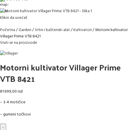
Klikni da uvećaš
Početna
Garden
Vrtni i baštenski alat
Kultivatori
Motorni kultivator
Villager Prime VTB 8421
Vrati se na proizvode
Motorni kultivator Villager Prime
VTB 8421
81.999,00
rsd
– 3-4 motičice
– gumeni točkovi