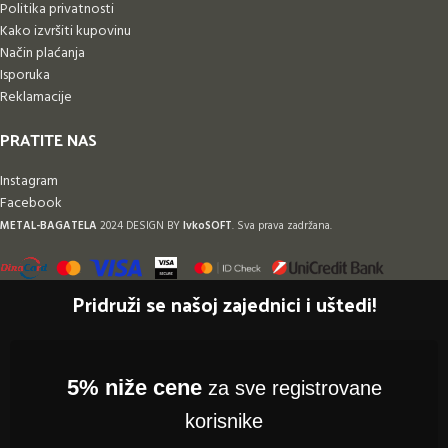
Politika privatnosti
Kako izvršiti kupovinu
Način plaćanja
Isporuka
Reklamacije
PRATITE NAS
Instagram
Facebook
METAL-BAGATELA
2024 DESIGN BY
IvkoSOFT
. Sva prava zadržana.
Pridruži se našoj zajednici i uštedi!
5% niže cene
za sve registrovane
korisnike