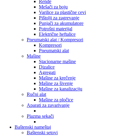
Rende
Mešači za boju
Varilice za plastične cevi
Pištolji za zagrevanje
Punjači za akumulatore
Potrošni materijal
Električne heftalice
Pneumatski alat / Kompresori
Kompresori
Pneumatski alat
Mašine
Stacionarne mašine
Dizalice
Agregati
Mašine za krečenje
Mašine za šivenje
Mašine za kanalizaciju
Ručni alat
Mašine za pločice
Aparati za zavarivanje
Plazma sekači
Baštenski nameštaj
Baštenski setovi