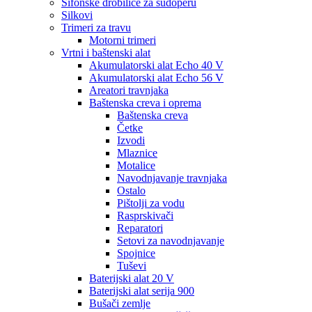
Sifonske drobilice za sudoperu
Silkovi
Trimeri za travu
Motorni trimeri
Vrtni i baštenski alat
Akumulatorski alat Echo 40 V
Akumulatorski alat Echo 56 V
Areatori travnjaka
Baštenska creva i oprema
Baštenska creva
Četke
Izvodi
Mlaznice
Motalice
Navodnjavanje travnjaka
Ostalo
Pištolji za vodu
Rasprskivači
Reparatori
Setovi za navodnjavanje
Spojnice
Tuševi
Baterijski alat 20 V
Baterijski alat serija 900
Bušači zemlje