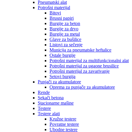
Pneumatski alat
Potrošni materijal
Bitovi
Brusni papiri
Burgije za beton
Burgije za drvo
Burgije za metal
Glave za bušilice
Listovi za sečenje
Municija za pneumatske heftalice
Ostale burgije
Potrošni materijal za multifunkcionalni alat
Potrošni materijal za ugaone brusilice
Potrošni materijal za zavarivanje
Setovi burgija
Punjači za akumulatore
Oprema za punjače za akumulatore
Rende
Sekači betona
Stacionarne mašine
Testere
Testere alati
Kružne testere
Povratne testere
Ubodne testere