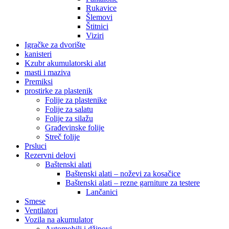
Rukavice
Šlemovi
Štitnici
Viziri
Igračke za dvorište
kanisteri
Kzubr akumulatorski alat
masti i maziva
Premiksi
prostirke za plastenik
Folije za plastenike
Folije za salatu
Folije za silažu
Građevinske folije
Streč folije
Prsluci
Rezervni delovi
Baštenski alati
Baštenski alati – noževi za kosačice
Baštenski alati – rezne garniture za testere
Lančanici
Smese
Ventilatori
Vozila na akumulator
Automobili i džipovi