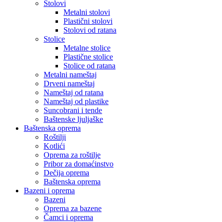
Stolovi
Metalni stolovi
Plastični stolovi
Stolovi od ratana
Stolice
Metalne stolice
Plastične stolice
Stolice od ratana
Metalni nameštaj
Drveni nameštaj
Nameštaj od ratana
Nameštaj od plastike
Suncobrani i tende
Baštenske ljuljaške
Baštenska oprema
Roštilji
Kotlići
Oprema za roštilje
Pribor za domaćinstvo
Dečija oprema
Baštenska oprema
Bazeni i oprema
Bazeni
Oprema za bazene
Čamci i oprema