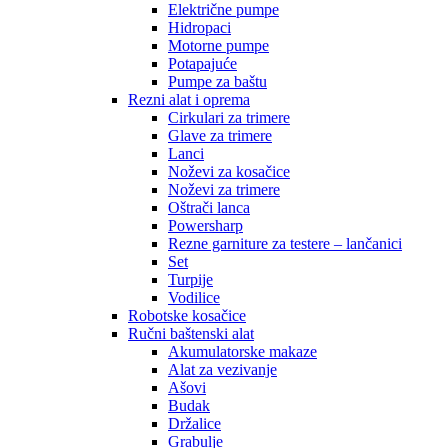
Električne pumpe
Hidropaci
Motorne pumpe
Potapajuće
Pumpe za baštu
Rezni alat i oprema
Cirkulari za trimere
Glave za trimere
Lanci
Noževi za kosačice
Noževi za trimere
Oštrači lanca
Powersharp
Rezne garniture za testere – lančanici
Set
Turpije
Vodilice
Robotske kosačice
Ručni baštenski alat
Akumulatorske makaze
Alat za vezivanje
Ašovi
Budak
Držalice
Grabulje