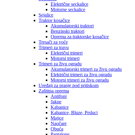
Električne seckalice
Motorne seckalice
Sejalice
Traktor kosačice
Akumulatorski traktori
Benzinski traktori
Oprema za traktorske kosačice
Tresači za voće
Trimeri za travu
Električni trimeri
Motorni trimeri
Trimeri za živu ogradu
Akumulatorski trimeri za živu ogradu
Električni trimeri za živu ogradu
Motorni trimeri za živu ogradu
Uređaji za pranje pod pritiskom
Zaštitna oprema
Antifoni
Jakne
Kabanice
Kabanice, Bluze, Prsluci
Majice
Naočare
Obuća
Pantalone