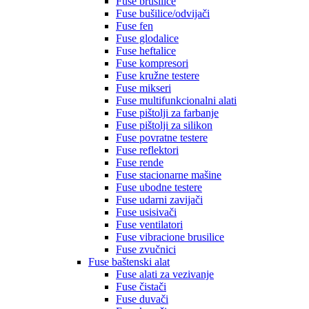
Fuse brusilice
Fuse bušilice/odvijači
Fuse fen
Fuse glodalice
Fuse heftalice
Fuse kompresori
Fuse kružne testere
Fuse mikseri
Fuse multifunkcionalni alati
Fuse pištolji za farbanje
Fuse pištolji za silikon
Fuse povratne testere
Fuse reflektori
Fuse rende
Fuse stacionarne mašine
Fuse ubodne testere
Fuse udarni zavijači
Fuse usisivači
Fuse ventilatori
Fuse vibracione brusilice
Fuse zvučnici
Fuse baštenski alat
Fuse alati za vezivanje
Fuse čistači
Fuse duvači