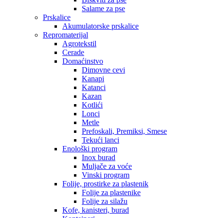
Salame za pse
Prskalice
Akumulatorske prskalice
Repromaterijal
Agrotekstil
Cerade
Domaćinstvo
Dimovne cevi
Kanapi
Katanci
Kazan
Kotlići
Lonci
Metle
Prefoskali, Premiksi, Smese
Tekući lanci
Enološki program
Inox burad
Muljače za voće
Vinski program
Folije, prostirke za plastenik
Folije za plastenike
Folije za silažu
Kofe, kanisteri, burad