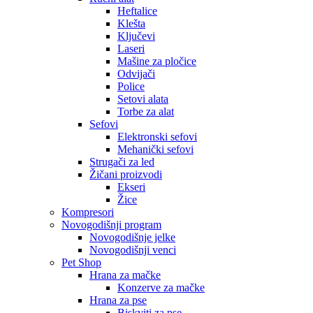
Heftalice
Klešta
Ključevi
Laseri
Mašine za pločice
Odvijači
Police
Setovi alata
Torbe za alat
Sefovi
Elektronski sefovi
Mehanički sefovi
Strugači za led
Žičani proizvodi
Ekseri
Žice
Kompresori
Novogodišnji program
Novogodišnje jelke
Novogodišnji venci
Pet Shop
Hrana za mačke
Konzerve za mačke
Hrana za pse
Biskviti za pse