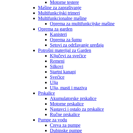
Motorne testere
Mašine za zaprašivanje
Multifunkcijski trimeri
Multifunkcionalne mašine
Oprema za multifunkcijske mašine
Oprema za garden
Kanisteri
Oprema za šumu
Setovi za održavanje uređaja
Potrošni materijal za Garden
Ključevi za svećice
Remeni
Silkovi
Startni kanapi
Svećice
Ulja
Ulja, masti i maziva
Prskalice
Akumulatorske prskalice
Motorne prskalice
Nastavci i ostalo za prskalice
Ručne prskalice
Pumpe za vodu
Creva za pumpe
Dubinske pumpe