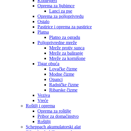
Kontejneri
Oprema za ljubimce
Lanci za pse
Oprema za poljoprivredu
Ostalo
Pastirice i oprema za pastirice
Platna
Platno za ogradu
Poljoprivredne mreže
Mreže protiv sunca
Mreže za baliranje
Mreže za kornišone
Tigar obuća
Lovačke čizme
Modne čizme
Opanci
Radničke čizme
Ribarske čizme
Veziva
Vreće
Roštilj i oprema
Oprema za roštilje
Pribor za domaćinstvo
Roštilji
Scheppach akumulatorski alat