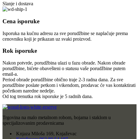
Slanje i dostava
Cena isporuke
Isporuka na kućnu adresu za sve porudžbine se naplaćuje prema
cenovniku koji je prikazan uz svaki proizvod.
Rok isporuke
Nakon potvrde, porudžbina ulazi u fazu obrade. Nakon obrade
porudžbine, bićete obavešteni o statusu vaše porudžbine putem
email-a.
Period obrade porudžbine obično traje 2-3 radna dana. Za sve
porudžbine poslate petkom i vikendom, prodavac će vas kontaktirati
početkom naredne nedelje.
Od tog trenutka rok isporuke je 5 radnih dana.
Trgovina na malo metalnom robom, bojama i staklom u
specijalizovanim prodavnicama
Knjaza Miloša 169, Knjaževac