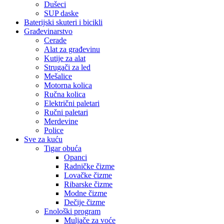
Dušeci
SUP daske
Baterijski skuteri i bicikli
Građevinarstvo
Cerade
Alat za građevinu
Kutije za alat
Strugači za led
Mešalice
Motorna kolica
Ručna kolica
Električni paletari
Ručni paletari
Merdevine
Police
Sve za kuću
Tigar obuća
Opanci
Radničke čizme
Lovačke čizme
Ribarske čizme
Modne čizme
Dečije čizme
Enološki program
Muljače za voće