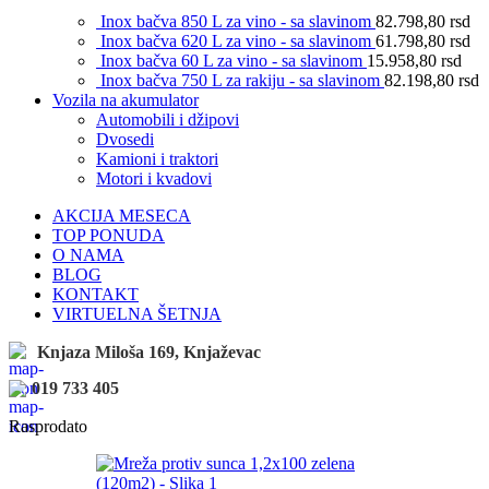
Inox bačva 850 L za vino - sa slavinom
82.798,80
rsd
Inox bačva 620 L za vino - sa slavinom
61.798,80
rsd
Inox bačva 60 L za vino - sa slavinom
15.958,80
rsd
Inox bačva 750 L za rakiju - sa slavinom
82.198,80
rsd
Vozila na akumulator
Automobili i džipovi
Dvosedi
Kamioni i traktori
Motori i kvadovi
AKCIJA MESECA
TOP PONUDA
O NAMA
BLOG
KONTAKT
VIRTUELNA ŠETNJA
Knjaza Miloša 169, Knjaževac
019 733 405
Rasprodato