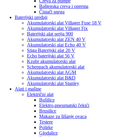
Creva za pumpe
Baštenska creva i oprema
Čistači snega
Baterijski uređaji
Akumulatorski alat Villager Fuse 18 V
Akumulatorski alat Villager Fix
Baterijski alat serija 900
Akumulatorski alat ZEN 40 V
Akumulatorski alat Echo 40 V
Stiga Baterijski alat 20 V
Echo baterijski alat 56 V
Kzubr akumulatorski alat
Scheppach akumulatorski alat
Akumulatorski alat AGM
Akumulatorski alat B&D
Akumulatorski alat Stanley
Alati i mašine
Električni alat
Bušilice
Elektro-pneumatski čekići
Brusilice
Makaze za šišanje ovaca
Testere
Polirke
Glodalice