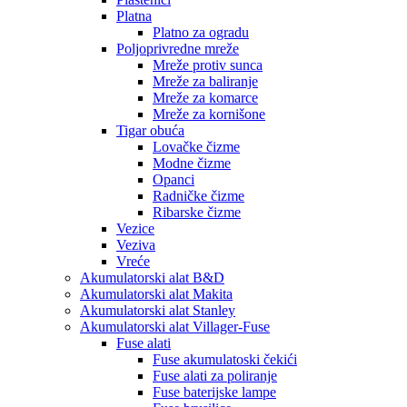
Platna
Platno za ogradu
Poljoprivredne mreže
Mreže protiv sunca
Mreže za baliranje
Mreže za komarce
Mreže za kornišone
Tigar obuća
Lovačke čizme
Modne čizme
Opanci
Radničke čizme
Ribarske čizme
Vezice
Veziva
Vreće
Akumulatorski alat B&D
Akumulatorski alat Makita
Akumulatorski alat Stanley
Akumulatorski alat Villager-Fuse
Fuse alati
Fuse akumulatoski čekići
Fuse alati za poliranje
Fuse baterijske lampe