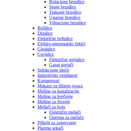
Rotacione brusilice
Stone brusilice
Trakaste brusilice
Ugaone brusilice
Vibracione brusilice
Bušilice
Dizalice
Električne heftalice
Elektro-pneumatski čekići
Glodalice
Grejalice
Električne grejalice
Gasni grejači
Indukcione ploče
Industrijski ventilatori
Kompresori
Makaze za šišanje ovaca
Mašine za kanalizaciju
Mašine za krečenje
Mašine za šivenje
Mešači za boju
Električni mešači
Oprema za mešače
Pištolji za zagrevanje
Plazma sekači