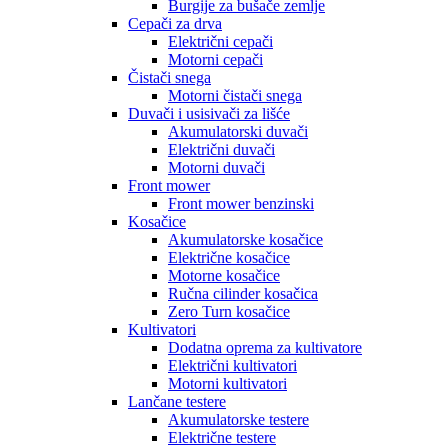
Burgije za bušače zemlje
Cepači za drva
Električni cepači
Motorni cepači
Čistači snega
Motorni čistači snega
Duvači i usisivači za lišće
Akumulatorski duvači
Električni duvači
Motorni duvači
Front mower
Front mower benzinski
Kosačice
Akumulatorske kosačice
Električne kosačice
Motorne kosačice
Ručna cilinder kosačica
Zero Turn kosačice
Kultivatori
Dodatna oprema za kultivatore
Električni kultivatori
Motorni kultivatori
Lančane testere
Akumulatorske testere
Električne testere