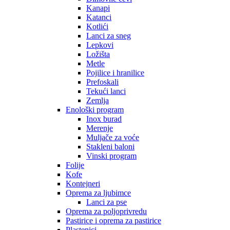
Kanapi
Katanci
Kotlići
Lanci za sneg
Lepkovi
Ložišta
Metle
Pojilice i hranilice
Prefoskali
Tekući lanci
Zemlja
Enološki program
Inox burad
Merenje
Muljače za voće
Stakleni baloni
Vinski program
Folije
Kofe
Kontejneri
Oprema za ljubimce
Lanci za pse
Oprema za poljoprivredu
Pastirice i oprema za pastirice
Plastenici