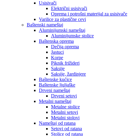
Usisivači
Električni usisivači
Oprema i potrošni materijal za usisivače
Varilice za plastične cevi
Baštenski nameštaj
Aluminijumski nameštaj
Aluminijumske stolice
Baštenska oprema
Dečija oprema
Jastuci
Korpe
Piknik frižideri
Saksije
Saksije, žardinjere
Baštenske kućice
Baštenske ljuljaške
Drveni nameštaj
Drveni setovi
Metalni nameštaj
Metalne stolice
Metalni setovi
Metalni stolovi
Nameštaj od ratana
Setovi od ratana
Stolice od ratana