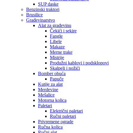
SUP daske
Benzinski traktori
Brusilice
Građevinarstvo
Alat za građevinu
Čekići i sekire
Fangle
Libele
Makaze
Merne trake
Mistrije
Produžni kablovi i podsklopovi
Skalpeli i nožići
Bomber obuća
Papuče
Kutije za alat
Merdevine
Mešalice
Motorna kolica
Paletari
Električni paletari
Ručni paletari
Privremene ograde
Ručna kolica
Ručni alat