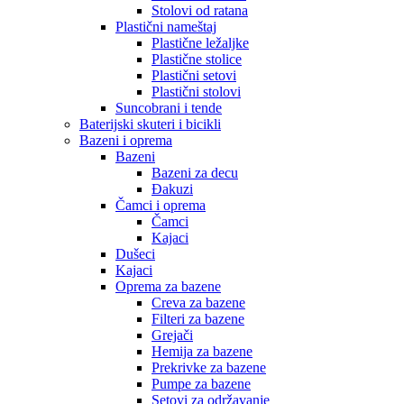
Stolovi od ratana
Plastični nameštaj
Plastične ležaljke
Plastične stolice
Plastični setovi
Plastični stolovi
Suncobrani i tende
Baterijski skuteri i bicikli
Bazeni i oprema
Bazeni
Bazeni za decu
Đakuzi
Čamci i oprema
Čamci
Kajaci
Dušeci
Kajaci
Oprema za bazene
Creva za bazene
Filteri za bazene
Grejači
Hemija za bazene
Prekrivke za bazene
Pumpe za bazene
Setovi za održavanje