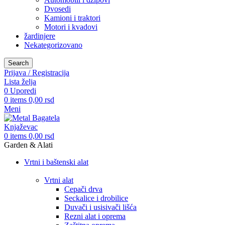
Dvosedi
Kamioni i traktori
Motori i kvadovi
žardinjere
Nekategorizovano
Search
Prijava / Registracija
Lista želja
0
Uporedi
0
items
0,00
rsd
Meni
0
items
0,00
rsd
Garden & Alati
Vrtni i baštenski alat
Vrtni alat
Cepači drva
Seckalice i drobilice
Duvači i usisivači lišća
Rezni alat i oprema