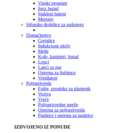
Vinski program
Inox burad
Stakleni baloni
Merenje
Sifonske drobilice za sudoperu
Domaćinstvo
Grejalice
Indukcione ploče
Metle
Kofe, kanisteri, burad
Lonci
Lanci za pse
Oprema za ljubimce
Ventilatori
Poljoprivreda
Folije, prostirke za plastenik
Veziva
Vreće
Poljoprivredne mreže
Oprema za poljoprivredu
Pastirice i oprema za pastirice
IZDVOJENO IZ PONUDE