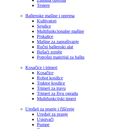
Zaštitna oprema
Testere
Baštenske mašine i oprema
Kultivatori
Sejalice
Multifunkcionalne mašine
Prskalice
Mašine za zaprašivanje
Ručni baštenski alat
Bušaći zemlje
Potrošni materijal za baštu
Kosačice i trimeri
Kosačice
Robot kosilice
Traktor kosilice
Trimeri za travu
Trimeri za živu ogradu
Multifunkcijski timeri
Uređaji za pranje i čišćenje
Uređaji za pranje
Usisivači
Pumpe