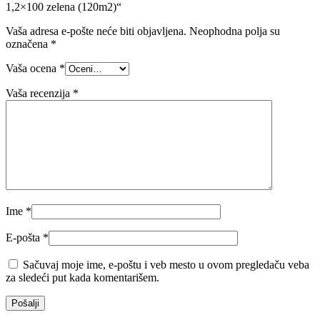
1,2×100 zelena (120m2)“
Vaša adresa e-pošte neće biti objavljena.
Neophodna polja su
označena
*
Vaša ocena
*
Vaša recenzija
*
Ime
*
E-pošta
*
Sačuvaj moje ime, e-poštu i veb mesto u ovom pregledaču veba
za sledeći put kada komentarišem.