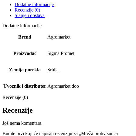
Dodatne informacije
Recenzije (0)
Slanje i dostava
Dodatne informacije
Brend
Agromarket
Proizvođač
Sigma Promet
Zemlja porekla
Srbija
Uvoznik i distributer
Agromarket doo
Recenzije (0)
Recenzije
Još nema komentara.
Budite prvi koji će napisati recenziju za „Mreža protiv sunca