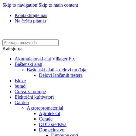
Skip to navigation
Skip to main content
Kontaktirajte nas
Najčešća pitanja
Online kupovina, vaša nova rutina!
Kategorija
Akumulatorski alat Villager Fix
Baštenski alati
Baštenski alati – delovi uređaja
Delovi lančanih testera
Bluze
burad
Creva za pumpe
Električni kultivatori
Garden
Agrorepromaterijal
Agrotekstil
Cerade
DDD sredstva
Domaćinstvo
Dimovne cevi