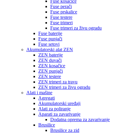
Fuse kosačice
Fuse perači
Fuse prskalice
Fuse testere
Fuse trimeri
Fuse trimeri za živu ogradu
Fuse baterije
Fuse punjači
Fuse setovi
Akumulatorski alat ZEN
ZEN baterije
ZEN duvači
ZEN kosačice
ZEN punjači
ZEN testere
ZEN trimeri za travu
ZEN trimeri za živu ogradu
Alati i mašine
Agregati
Akumulatorski uređaji
Alati za poliranje
Aparati za zavarivanje
Dodatna oprema za zavarivanje
Brusilice
Brusilice za zid