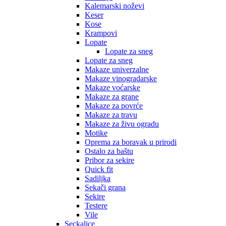
Kalemarski noževi
Keser
Kose
Krampovi
Lopate
Lopate za sneg
Lopate za sneg
Makaze univerzalne
Makaze vinogradarske
Makaze voćarske
Makaze za grane
Makaze za povrće
Makaze za travu
Makaze za živu ogradu
Motike
Oprema za boravak u prirodi
Ostalo za baštu
Pribor za sekire
Quick fit
Sadiljka
Sekači grana
Sekire
Testere
Vile
Seckalice