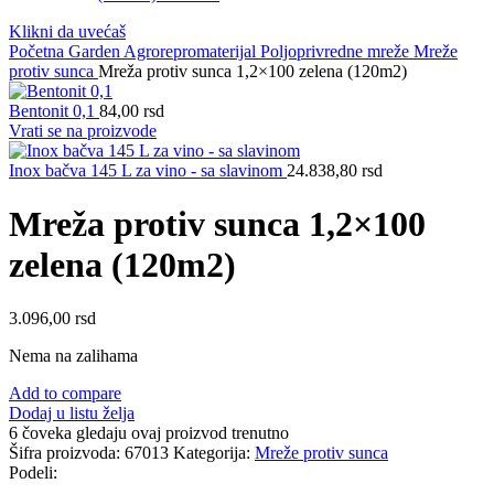
Klikni da uvećaš
Početna
Garden
Agrorepromaterijal
Poljoprivredne mreže
Mreže
protiv sunca
Mreža protiv sunca 1,2×100 zelena (120m2)
Bentonit 0,1
84,00
rsd
Vrati se na proizvode
Inox bačva 145 L za vino - sa slavinom
24.838,80
rsd
Mreža protiv sunca 1,2×100
zelena (120m2)
3.096,00
rsd
Nema na zalihama
Add to compare
Dodaj u listu želja
6
čoveka gledaju ovaj proizvod trenutno
Šifra proizvoda:
67013
Kategorija:
Mreže protiv sunca
Podeli: