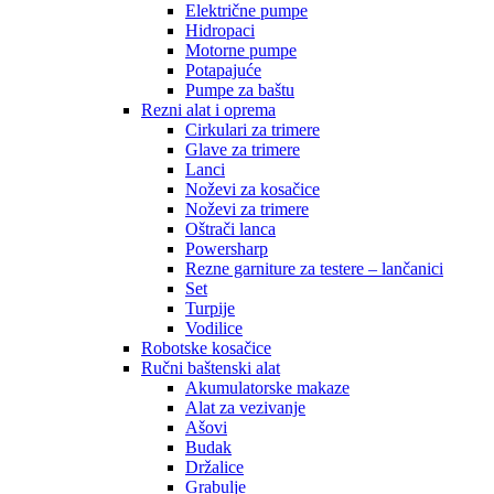
Električne pumpe
Hidropaci
Motorne pumpe
Potapajuće
Pumpe za baštu
Rezni alat i oprema
Cirkulari za trimere
Glave za trimere
Lanci
Noževi za kosačice
Noževi za trimere
Oštrači lanca
Powersharp
Rezne garniture za testere – lančanici
Set
Turpije
Vodilice
Robotske kosačice
Ručni baštenski alat
Akumulatorske makaze
Alat za vezivanje
Ašovi
Budak
Držalice
Grabulje