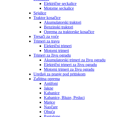
Električne seckalice
Motorne seckalice
Sejalice
Traktor kosačice
Akumulatorski traktori
Benzinski traktori
Oprema za traktorske kosačice
Tresači za voće
Trimeri za travu
Električni trimeri
Motorni trimeri
Trimeri za živu ogradu
Akumulatorski trimeri za živu ogradu
Električni trimeri za živu ogradu
Motorni trimeri za živu ogradu
Uređaji za pranje pod pritiskom
Zaštitna oprema
Antifoni
Jakne
Kabanice
Kabanice, Bluze, Prsluci
Majice
Naočare
Obuća
Pantalone