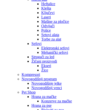
Heftalice
Klešta
Ključevi
Laseri
Mašine za pločice
Odvijači
Police
Setovi alata
Torbe za alat
Sefovi
Elektronski sefovi
Mehanički sefovi
Strugači za led
Žičani proizvodi
Ekseri
Žice
Kompresori
Novogodišnji program
Novogodišnje jelke
Novogodišnji venci
Pet Shop
Hrana za mačke
Konzerve za mačke
Hrana za pse
Biskviti za pse