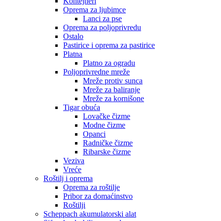
Kontejneri
Oprema za ljubimce
Lanci za pse
Oprema za poljoprivredu
Ostalo
Pastirice i oprema za pastirice
Platna
Platno za ogradu
Poljoprivredne mreže
Mreže protiv sunca
Mreže za baliranje
Mreže za kornišone
Tigar obuća
Lovačke čizme
Modne čizme
Opanci
Radničke čizme
Ribarske čizme
Veziva
Vreće
Roštilj i oprema
Oprema za roštilje
Pribor za domaćinstvo
Roštilji
Scheppach akumulatorski alat