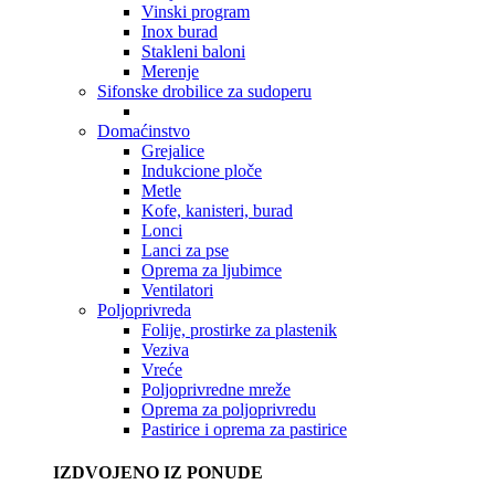
Vinski program
Inox burad
Stakleni baloni
Merenje
Sifonske drobilice za sudoperu
Domaćinstvo
Grejalice
Indukcione ploče
Metle
Kofe, kanisteri, burad
Lonci
Lanci za pse
Oprema za ljubimce
Ventilatori
Poljoprivreda
Folije, prostirke za plastenik
Veziva
Vreće
Poljoprivredne mreže
Oprema za poljoprivredu
Pastirice i oprema za pastirice
IZDVOJENO IZ PONUDE