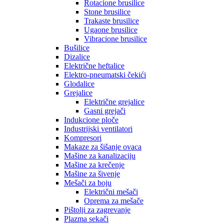
Rotacione brusilice
Stone brusilice
Trakaste brusilice
Ugaone brusilice
Vibracione brusilice
Bušilice
Dizalice
Električne heftalice
Elektro-pneumatski čekići
Glodalice
Grejalice
Električne grejalice
Gasni grejači
Indukcione ploče
Industrijski ventilatori
Kompresori
Makaze za šišanje ovaca
Mašine za kanalizaciju
Mašine za krečenje
Mašine za šivenje
Mešači za boju
Električni mešači
Oprema za mešače
Pištolji za zagrevanje
Plazma sekači