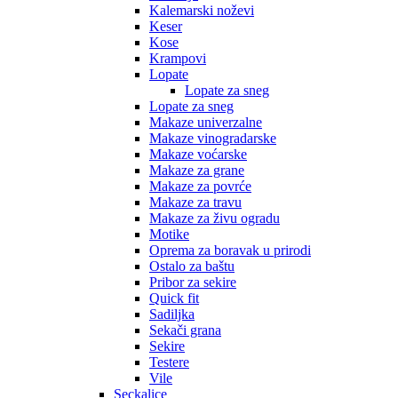
Kalemarski noževi
Keser
Kose
Krampovi
Lopate
Lopate za sneg
Lopate za sneg
Makaze univerzalne
Makaze vinogradarske
Makaze voćarske
Makaze za grane
Makaze za povrće
Makaze za travu
Makaze za živu ogradu
Motike
Oprema za boravak u prirodi
Ostalo za baštu
Pribor za sekire
Quick fit
Sadiljka
Sekači grana
Sekire
Testere
Vile
Seckalice