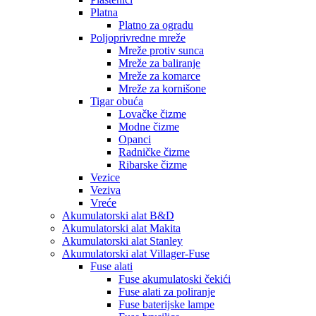
Platna
Platno za ogradu
Poljoprivredne mreže
Mreže protiv sunca
Mreže za baliranje
Mreže za komarce
Mreže za kornišone
Tigar obuća
Lovačke čizme
Modne čizme
Opanci
Radničke čizme
Ribarske čizme
Vezice
Veziva
Vreće
Akumulatorski alat B&D
Akumulatorski alat Makita
Akumulatorski alat Stanley
Akumulatorski alat Villager-Fuse
Fuse alati
Fuse akumulatoski čekići
Fuse alati za poliranje
Fuse baterijske lampe