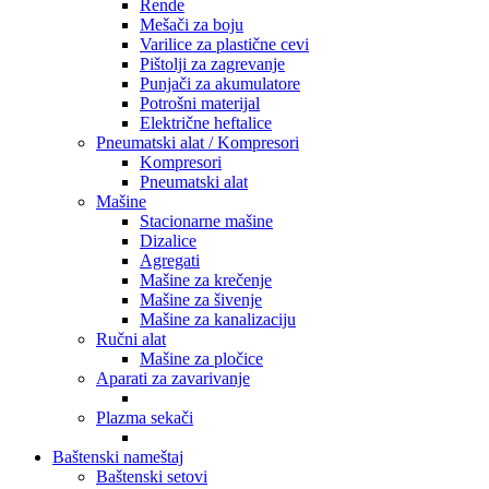
Rende
Mešači za boju
Varilice za plastične cevi
Pištolji za zagrevanje
Punjači za akumulatore
Potrošni materijal
Električne heftalice
Pneumatski alat / Kompresori
Kompresori
Pneumatski alat
Mašine
Stacionarne mašine
Dizalice
Agregati
Mašine za krečenje
Mašine za šivenje
Mašine za kanalizaciju
Ručni alat
Mašine za pločice
Aparati za zavarivanje
Plazma sekači
Baštenski nameštaj
Baštenski setovi