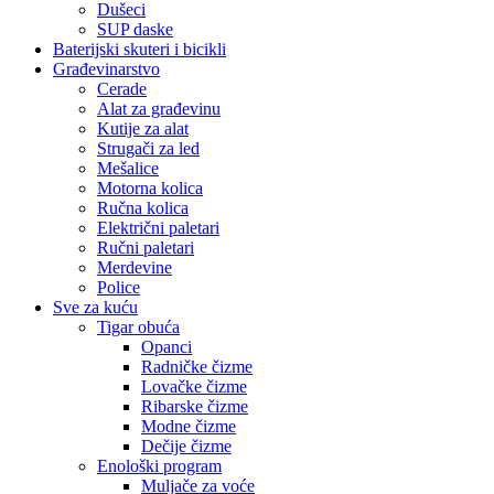
Dušeci
SUP daske
Baterijski skuteri i bicikli
Građevinarstvo
Cerade
Alat za građevinu
Kutije za alat
Strugači za led
Mešalice
Motorna kolica
Ručna kolica
Električni paletari
Ručni paletari
Merdevine
Police
Sve za kuću
Tigar obuća
Opanci
Radničke čizme
Lovačke čizme
Ribarske čizme
Modne čizme
Dečije čizme
Enološki program
Muljače za voće