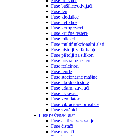
Fuse brusilice
Fuse bušilice/odvijači
Fuse fen
Fuse glodalice
Fuse heftalice
Fuse kompresori
Fuse kružne testere
Fuse mikseri
Fuse multifunkcionalni alati
Fuse pištolji za farbanje
Fuse pištolji za silikon
Fuse povratne testere
Fuse reflektori
Fuse rende
Fuse stacionarne mašine
Fuse ubodne testere
Fuse udarni zavijači
Fuse usisivači
Fuse ventilatori
Fuse vibracione brusilice
Fuse zvučnici
Fuse baštenski alat
Fuse alati za vezivanje
Fuse čistači
Fuse duvači