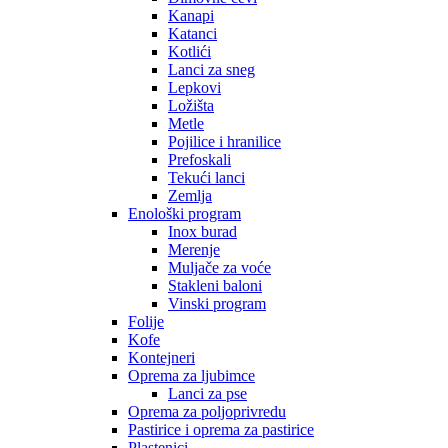
Kanapi
Katanci
Kotlići
Lanci za sneg
Lepkovi
Ložišta
Metle
Pojilice i hranilice
Prefoskali
Tekući lanci
Zemlja
Enološki program
Inox burad
Merenje
Muljače za voće
Stakleni baloni
Vinski program
Folije
Kofe
Kontejneri
Oprema za ljubimce
Lanci za pse
Oprema za poljoprivredu
Pastirice i oprema za pastirice
Plastenici