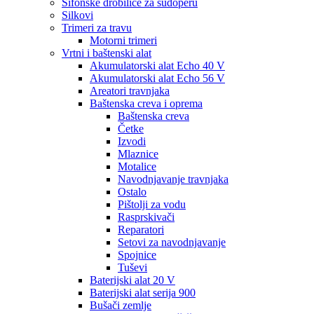
Sifonske drobilice za sudoperu
Silkovi
Trimeri za travu
Motorni trimeri
Vrtni i baštenski alat
Akumulatorski alat Echo 40 V
Akumulatorski alat Echo 56 V
Areatori travnjaka
Baštenska creva i oprema
Baštenska creva
Četke
Izvodi
Mlaznice
Motalice
Navodnjavanje travnjaka
Ostalo
Pištolji za vodu
Rasprskivači
Reparatori
Setovi za navodnjavanje
Spojnice
Tuševi
Baterijski alat 20 V
Baterijski alat serija 900
Bušači zemlje