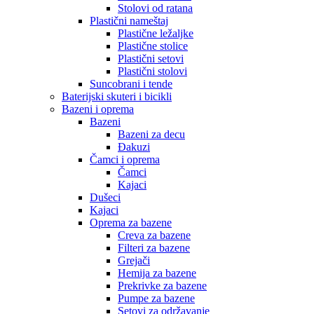
Stolovi od ratana
Plastični nameštaj
Plastične ležaljke
Plastične stolice
Plastični setovi
Plastični stolovi
Suncobrani i tende
Baterijski skuteri i bicikli
Bazeni i oprema
Bazeni
Bazeni za decu
Đakuzi
Čamci i oprema
Čamci
Kajaci
Dušeci
Kajaci
Oprema za bazene
Creva za bazene
Filteri za bazene
Grejači
Hemija za bazene
Prekrivke za bazene
Pumpe za bazene
Setovi za održavanje