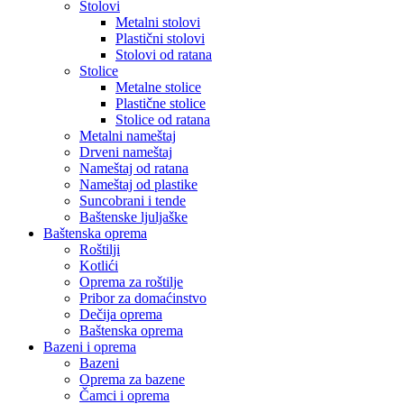
Stolovi
Metalni stolovi
Plastični stolovi
Stolovi od ratana
Stolice
Metalne stolice
Plastične stolice
Stolice od ratana
Metalni nameštaj
Drveni nameštaj
Nameštaj od ratana
Nameštaj od plastike
Suncobrani i tende
Baštenske ljuljaške
Baštenska oprema
Roštilji
Kotlići
Oprema za roštilje
Pribor za domaćinstvo
Dečija oprema
Baštenska oprema
Bazeni i oprema
Bazeni
Oprema za bazene
Čamci i oprema