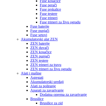
Fuse kosačice
Fuse perači
Fuse prskalice
Fuse testere
Fuse trimeri
Fuse trimeri za živu ogradu
Fuse baterije
Fuse punjači
Fuse setovi
Akumulatorski alat ZEN
ZEN baterije
ZEN duvači
ZEN kosačice
ZEN punjači
ZEN testere
ZEN trimeri za travu
ZEN trimeri za živu ogradu
Alati i mašine
Agregati
Akumulatorski uređaji
Alati za poliranje
Aparati za zavarivanje
Dodatna oprema za zavarivanje
Brusilice
Brusilice za zid