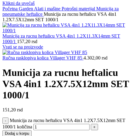
Klikni da uvećaš
Početna
Garden
Alati i mašine
Potrošni materijal
Municija za
pneumatske heftalice
Municija za rucnu heftalicu VSA 4in1
1.2X7.5X12mm SET 1000/1
Municija za rucnu heftalicu VSA 4in1 1.2X11.3X14mm SET
1000/1
157,20
rsd
Vrati se na proizvode
Ručna rasklopiva kolica Villager VHF 85
4.302,00
rsd
Municija za rucnu heftalicu
VSA 4in1 1.2X7.5X12mm SET
1000/1
151,20
rsd
Municija za rucnu heftalicu VSA 4in1 1.2X7.5X12mm SET
1000/1 količina
Dodaj u korpu