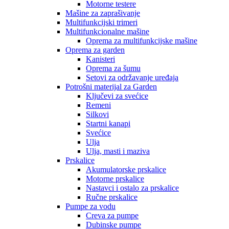
Motorne testere
Mašine za zaprašivanje
Multifunkcijski trimeri
Multifunkcionalne mašine
Oprema za multifunkcijske mašine
Oprema za garden
Kanisteri
Oprema za šumu
Setovi za održavanje uređaja
Potrošni materijal za Garden
Ključevi za svećice
Remeni
Silkovi
Startni kanapi
Svećice
Ulja
Ulja, masti i maziva
Prskalice
Akumulatorske prskalice
Motorne prskalice
Nastavci i ostalo za prskalice
Ručne prskalice
Pumpe za vodu
Creva za pumpe
Dubinske pumpe