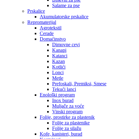
Salame za pse
Prskalice
Akumulatorske prskalice
Repromaterijal
Agrotekstil
Cerade
Domaćinstvo
Dimovne cevi
Kanapi
Katanci
Kazan
Kotlići
Lonci
Metle
Prefoskali, Premiksi, Smese
Tekući lanci
Enološki program
Inox burad
Muljače za voće
Vinski program
Folije, prostirke za plastenik
Folije za plastenike
Folije za silažu
Kofe, kanisteri, burad