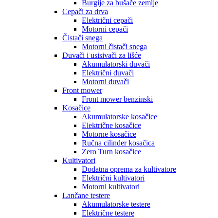
Burgije za bušače zemlje
Cepači za drva
Električni cepači
Motorni cepači
Čistači snega
Motorni čistači snega
Duvači i usisivači za lišće
Akumulatorski duvači
Električni duvači
Motorni duvači
Front mower
Front mower benzinski
Kosačice
Akumulatorske kosačice
Električne kosačice
Motorne kosačice
Ručna cilinder kosačica
Zero Turn kosačice
Kultivatori
Dodatna oprema za kultivatore
Električni kultivatori
Motorni kultivatori
Lančane testere
Akumulatorske testere
Električne testere