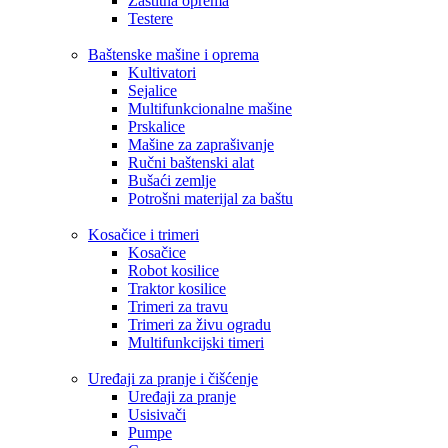
Zaštitna oprema
Testere
Baštenske mašine i oprema
Kultivatori
Sejalice
Multifunkcionalne mašine
Prskalice
Mašine za zaprašivanje
Ručni baštenski alat
Bušaći zemlje
Potrošni materijal za baštu
Kosačice i trimeri
Kosačice
Robot kosilice
Traktor kosilice
Trimeri za travu
Trimeri za živu ogradu
Multifunkcijski timeri
Uređaji za pranje i čišćenje
Uređaji za pranje
Usisivači
Pumpe