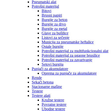
Pneumatski alat
Potrošni materijal
Bitovi
Brusni papiri
Burgije za beton
Burgije za drvo
Burgije za metal
Glave za bušilice
Listovi za sečenje
Municija za pneumatske heftalice
Ostale burgije
Potrošni materijal za multifunkcionalni alat
Potrošni materijal za ugaone brusilice
Potrošni materijal za zavarivanje
Setovi burgija
Punjači za akumulatore
Oprema za punjače za akumulatore
Rende
Sekači betona
Stacionarne mašine
Testere
Testere alati
Kružne testere
Povratne testere
Ubodne testere