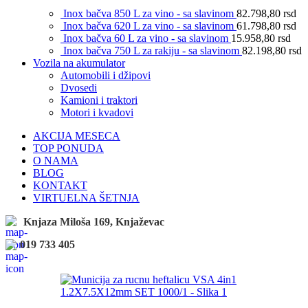
Inox bačva 850 L za vino - sa slavinom
82.798,80
rsd
Inox bačva 620 L za vino - sa slavinom
61.798,80
rsd
Inox bačva 60 L za vino - sa slavinom
15.958,80
rsd
Inox bačva 750 L za rakiju - sa slavinom
82.198,80
rsd
Vozila na akumulator
Automobili i džipovi
Dvosedi
Kamioni i traktori
Motori i kvadovi
AKCIJA MESECA
TOP PONUDA
O NAMA
BLOG
KONTAKT
VIRTUELNA ŠETNJA
Knjaza Miloša 169, Knjaževac
019 733 405