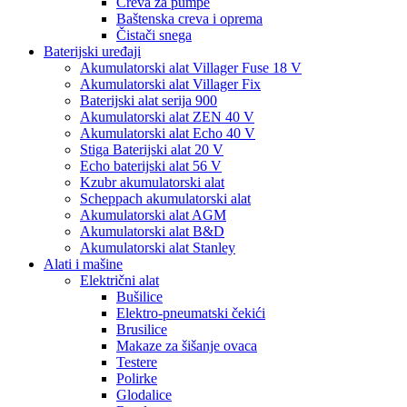
Creva za pumpe
Baštenska creva i oprema
Čistači snega
Baterijski uređaji
Akumulatorski alat Villager Fuse 18 V
Akumulatorski alat Villager Fix
Baterijski alat serija 900
Akumulatorski alat ZEN 40 V
Akumulatorski alat Echo 40 V
Stiga Baterijski alat 20 V
Echo baterijski alat 56 V
Kzubr akumulatorski alat
Scheppach akumulatorski alat
Akumulatorski alat AGM
Akumulatorski alat B&D
Akumulatorski alat Stanley
Alati i mašine
Električni alat
Bušilice
Elektro-pneumatski čekići
Brusilice
Makaze za šišanje ovaca
Testere
Polirke
Glodalice