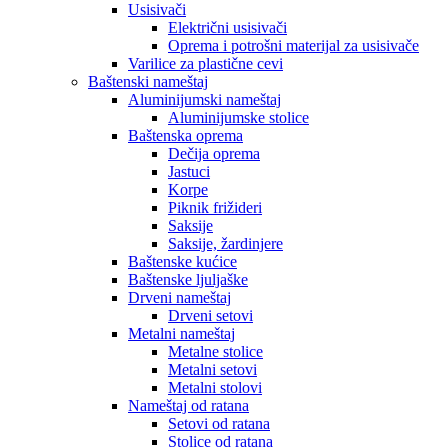
Usisivači
Električni usisivači
Oprema i potrošni materijal za usisivače
Varilice za plastične cevi
Baštenski nameštaj
Aluminijumski nameštaj
Aluminijumske stolice
Baštenska oprema
Dečija oprema
Jastuci
Korpe
Piknik frižideri
Saksije
Saksije, žardinjere
Baštenske kućice
Baštenske ljuljaške
Drveni nameštaj
Drveni setovi
Metalni nameštaj
Metalne stolice
Metalni setovi
Metalni stolovi
Nameštaj od ratana
Setovi od ratana
Stolice od ratana