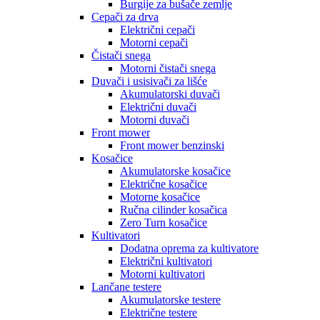
Burgije za bušače zemlje
Cepači za drva
Električni cepači
Motorni cepači
Čistači snega
Motorni čistači snega
Duvači i usisivači za lišće
Akumulatorski duvači
Električni duvači
Motorni duvači
Front mower
Front mower benzinski
Kosačice
Akumulatorske kosačice
Električne kosačice
Motorne kosačice
Ručna cilinder kosačica
Zero Turn kosačice
Kultivatori
Dodatna oprema za kultivatore
Električni kultivatori
Motorni kultivatori
Lančane testere
Akumulatorske testere
Električne testere