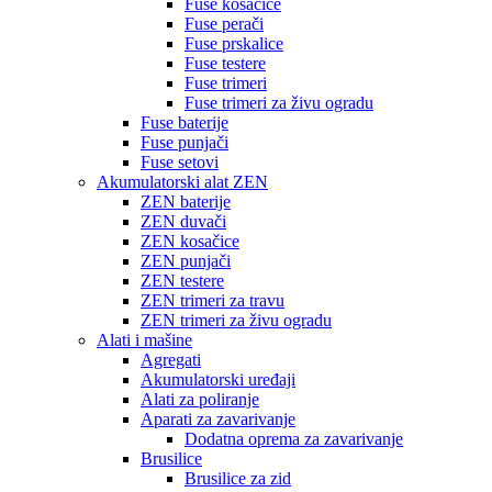
Fuse kosačice
Fuse perači
Fuse prskalice
Fuse testere
Fuse trimeri
Fuse trimeri za živu ogradu
Fuse baterije
Fuse punjači
Fuse setovi
Akumulatorski alat ZEN
ZEN baterije
ZEN duvači
ZEN kosačice
ZEN punjači
ZEN testere
ZEN trimeri za travu
ZEN trimeri za živu ogradu
Alati i mašine
Agregati
Akumulatorski uređaji
Alati za poliranje
Aparati za zavarivanje
Dodatna oprema za zavarivanje
Brusilice
Brusilice za zid