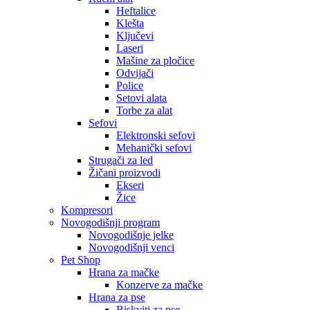
Heftalice
Klešta
Ključevi
Laseri
Mašine za pločice
Odvijači
Police
Setovi alata
Torbe za alat
Sefovi
Elektronski sefovi
Mehanički sefovi
Strugači za led
Žičani proizvodi
Ekseri
Žice
Kompresori
Novogodišnji program
Novogodišnje jelke
Novogodišnji venci
Pet Shop
Hrana za mačke
Konzerve za mačke
Hrana za pse
Biskviti za pse