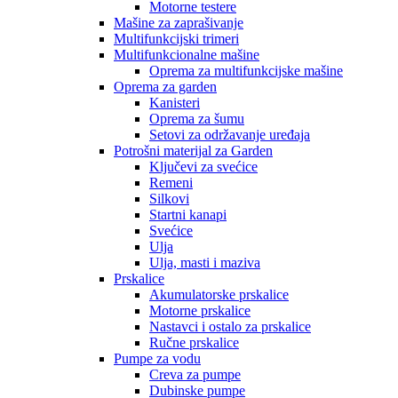
Motorne testere
Mašine za zaprašivanje
Multifunkcijski trimeri
Multifunkcionalne mašine
Oprema za multifunkcijske mašine
Oprema za garden
Kanisteri
Oprema za šumu
Setovi za održavanje uređaja
Potrošni materijal za Garden
Ključevi za svećice
Remeni
Silkovi
Startni kanapi
Svećice
Ulja
Ulja, masti i maziva
Prskalice
Akumulatorske prskalice
Motorne prskalice
Nastavci i ostalo za prskalice
Ručne prskalice
Pumpe za vodu
Creva za pumpe
Dubinske pumpe