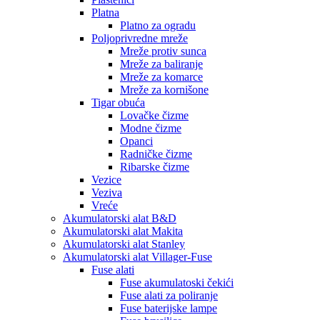
Platna
Platno za ogradu
Poljoprivredne mreže
Mreže protiv sunca
Mreže za baliranje
Mreže za komarce
Mreže za kornišone
Tigar obuća
Lovačke čizme
Modne čizme
Opanci
Radničke čizme
Ribarske čizme
Vezice
Veziva
Vreće
Akumulatorski alat B&D
Akumulatorski alat Makita
Akumulatorski alat Stanley
Akumulatorski alat Villager-Fuse
Fuse alati
Fuse akumulatoski čekići
Fuse alati za poliranje
Fuse baterijske lampe