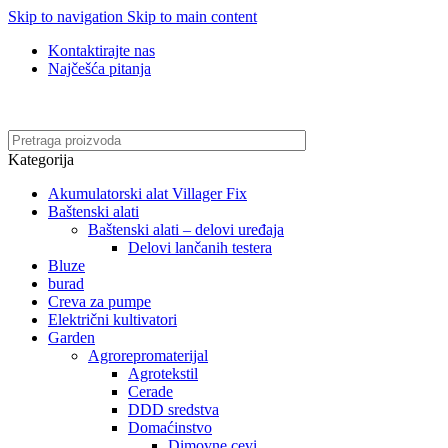
Skip to navigation
Skip to main content
Kontaktirajte nas
Najčešća pitanja
Online kupovina, vaša nova rutina!
Kategorija
Akumulatorski alat Villager Fix
Baštenski alati
Baštenski alati – delovi uređaja
Delovi lančanih testera
Bluze
burad
Creva za pumpe
Električni kultivatori
Garden
Agrorepromaterijal
Agrotekstil
Cerade
DDD sredstva
Domaćinstvo
Dimovne cevi