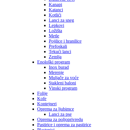
Kanapi
Katanci
Kotlići
Lanci za sneg
Lepkovi
Ložišta
Metle
Pojilice i hranilice
Prefoskali
Tekući lanci
Zemlja
Enološki program
Inox burad
Merenje
Muljače za voće
Stakleni baloni
Vinski program
Folije
Kofe
Kontejneri
Oprema za ljubimce
Lanci za pse
Oprema za poljoprivredu
Pastirice i oprema za pastirice
Plastenici