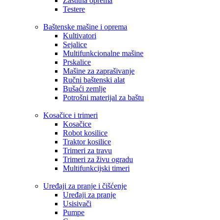
Zaštitna oprema
Testere
Baštenske mašine i oprema
Kultivatori
Sejalice
Multifunkcionalne mašine
Prskalice
Mašine za zaprašivanje
Ručni baštenski alat
Bušaći zemlje
Potrošni materijal za baštu
Kosačice i trimeri
Kosačice
Robot kosilice
Traktor kosilice
Trimeri za travu
Trimeri za živu ogradu
Multifunkcijski timeri
Uređaji za pranje i čišćenje
Uređaji za pranje
Usisivači
Pumpe