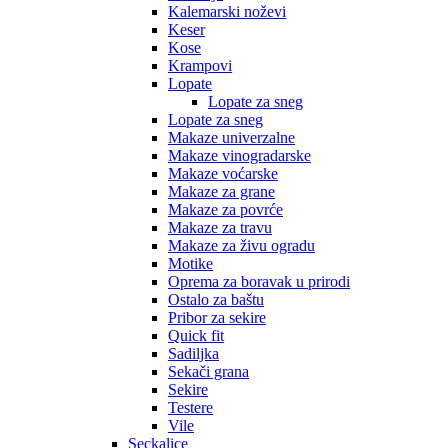
Kalemarski noževi
Keser
Kose
Krampovi
Lopate
Lopate za sneg
Lopate za sneg
Makaze univerzalne
Makaze vinogradarske
Makaze voćarske
Makaze za grane
Makaze za povrće
Makaze za travu
Makaze za živu ogradu
Motike
Oprema za boravak u prirodi
Ostalo za baštu
Pribor za sekire
Quick fit
Sadiljka
Sekači grana
Sekire
Testere
Vile
Seckalice