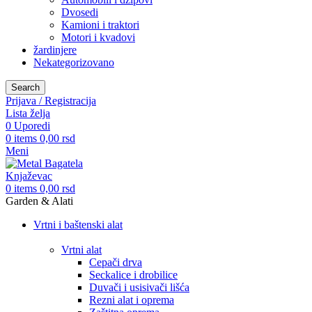
Dvosedi
Kamioni i traktori
Motori i kvadovi
žardinjere
Nekategorizovano
Search
Prijava / Registracija
Lista želja
0
Uporedi
0
items
0,00
rsd
Meni
0
items
0,00
rsd
Garden & Alati
Vrtni i baštenski alat
Vrtni alat
Cepači drva
Seckalice i drobilice
Duvači i usisivači lišća
Rezni alat i oprema