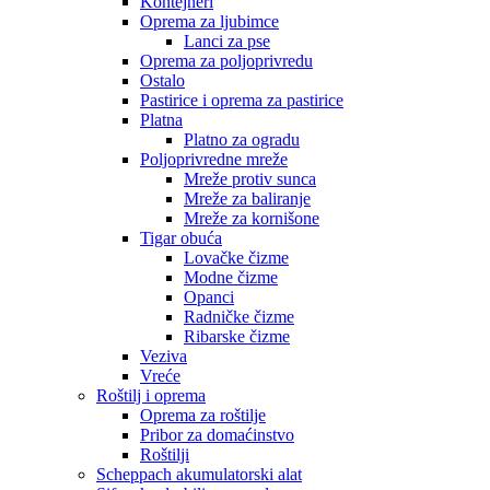
Kontejneri
Oprema za ljubimce
Lanci za pse
Oprema za poljoprivredu
Ostalo
Pastirice i oprema za pastirice
Platna
Platno za ogradu
Poljoprivredne mreže
Mreže protiv sunca
Mreže za baliranje
Mreže za kornišone
Tigar obuća
Lovačke čizme
Modne čizme
Opanci
Radničke čizme
Ribarske čizme
Veziva
Vreće
Roštilj i oprema
Oprema za roštilje
Pribor za domaćinstvo
Roštilji
Scheppach akumulatorski alat