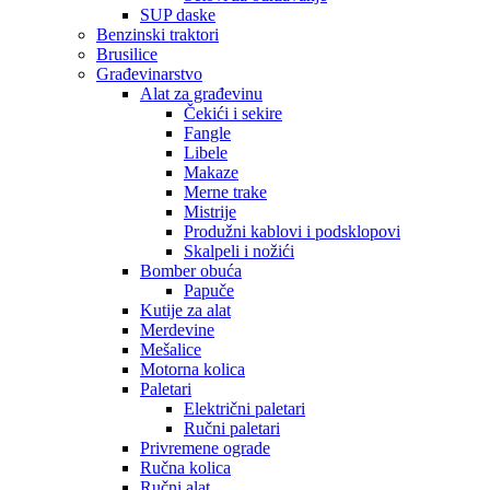
SUP daske
Benzinski traktori
Brusilice
Građevinarstvo
Alat za građevinu
Čekići i sekire
Fangle
Libele
Makaze
Merne trake
Mistrije
Produžni kablovi i podsklopovi
Skalpeli i nožići
Bomber obuća
Papuče
Kutije za alat
Merdevine
Mešalice
Motorna kolica
Paletari
Električni paletari
Ručni paletari
Privremene ograde
Ručna kolica
Ručni alat