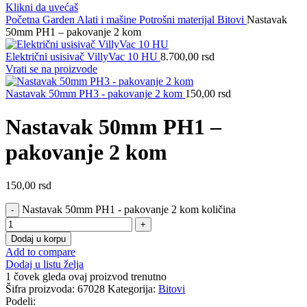
Klikni da uvećaš
Početna
Garden
Alati i mašine
Potrošni materijal
Bitovi
Nastavak
50mm PH1 – pakovanje 2 kom
Električni usisivač VillyVac 10 HU
8.700,00
rsd
Vrati se na proizvode
Nastavak 50mm PH3 - pakovanje 2 kom
150,00
rsd
Nastavak 50mm PH1 –
pakovanje 2 kom
150,00
rsd
Nastavak 50mm PH1 - pakovanje 2 kom količina
Dodaj u korpu
Add to compare
Dodaj u listu želja
1
čovek gleda ovaj proizvod trenutno
Šifra proizvoda:
67028
Kategorija:
Bitovi
Podeli: