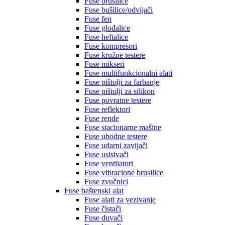
Fuse brusilice
Fuse bušilice/odvijači
Fuse fen
Fuse glodalice
Fuse heftalice
Fuse kompresori
Fuse kružne testere
Fuse mikseri
Fuse multifunkcionalni alati
Fuse pištolji za farbanje
Fuse pištolji za silikon
Fuse povratne testere
Fuse reflektori
Fuse rende
Fuse stacionarne mašine
Fuse ubodne testere
Fuse udarni zavijači
Fuse usisivači
Fuse ventilatori
Fuse vibracione brusilice
Fuse zvučnici
Fuse baštenski alat
Fuse alati za vezivanje
Fuse čistači
Fuse duvači