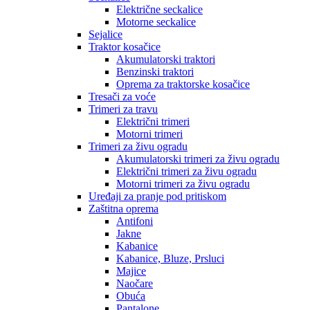
Električne seckalice
Motorne seckalice
Sejalice
Traktor kosačice
Akumulatorski traktori
Benzinski traktori
Oprema za traktorske kosačice
Tresači za voće
Trimeri za travu
Električni trimeri
Motorni trimeri
Trimeri za živu ogradu
Akumulatorski trimeri za živu ogradu
Električni trimeri za živu ogradu
Motorni trimeri za živu ogradu
Uređaji za pranje pod pritiskom
Zaštitna oprema
Antifoni
Jakne
Kabanice
Kabanice, Bluze, Prsluci
Majice
Naočare
Obuća
Pantalone