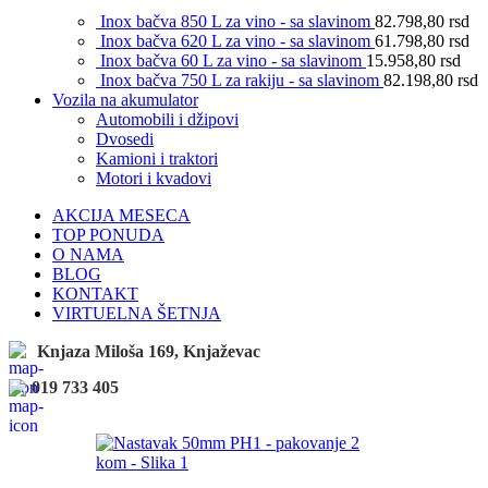
Inox bačva 850 L za vino - sa slavinom
82.798,80
rsd
Inox bačva 620 L za vino - sa slavinom
61.798,80
rsd
Inox bačva 60 L za vino - sa slavinom
15.958,80
rsd
Inox bačva 750 L za rakiju - sa slavinom
82.198,80
rsd
Vozila na akumulator
Automobili i džipovi
Dvosedi
Kamioni i traktori
Motori i kvadovi
AKCIJA MESECA
TOP PONUDA
O NAMA
BLOG
KONTAKT
VIRTUELNA ŠETNJA
Knjaza Miloša 169, Knjaževac
019 733 405