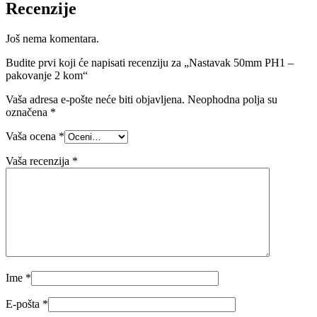
Recenzije
Još nema komentara.
Budite prvi koji će napisati recenziju za „Nastavak 50mm PH1 –
pakovanje 2 kom“
Vaša adresa e-pošte neće biti objavljena.
Neophodna polja su
označena
*
Vaša ocena
*
Vaša recenzija
*
Ime
*
E-pošta
*