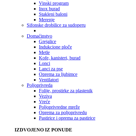
Vinski program
Inox burad
Stakleni baloni
Merenje
Sifonske drobilice za sudoperu
Domaćinstvo
Grejalice
Indukcione ploče
Metle
Kofe, kanisteri, burad
Lonci
Lanci za pse
Oprema za ljubimce
Ventilatori
Poljoprivreda
Folije, prostirke za plastenik
Veziva
Vreće
Poljoprivredne mreže
Oprema za poljoprivredu
Pastirice i oprema za pastirice
IZDVOJENO IZ PONUDE