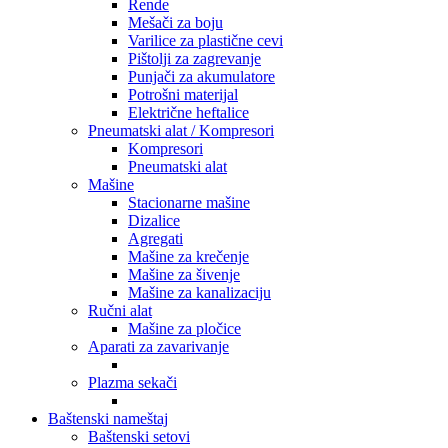
Rende
Mešači za boju
Varilice za plastične cevi
Pištolji za zagrevanje
Punjači za akumulatore
Potrošni materijal
Električne heftalice
Pneumatski alat / Kompresori
Kompresori
Pneumatski alat
Mašine
Stacionarne mašine
Dizalice
Agregati
Mašine za krečenje
Mašine za šivenje
Mašine za kanalizaciju
Ručni alat
Mašine za pločice
Aparati za zavarivanje
Plazma sekači
Baštenski nameštaj
Baštenski setovi