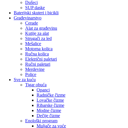
Dušeci
SUP daske
Baterijski skuteri i bicikli
Građevinarstvo
Cerade
Alat za građevinu
Kutije za alat
Strugači za led
Mešalice
Motorna kolica
Ručna kolica
Električni paletari
Ručni paletari
Merdevine
Police
Sve za kuću
Tigar obuća
Opanci
Radničke čizme
Lovačke čizme
Ribarske čizme
Modne čizme
Dečije čizme
Enološki program
Muljače za voće