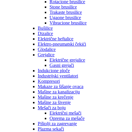
Rotacione brusilice
Stone brusilice
Trakaste brusilice
Ugaone brusilice
Vibracione brusilice
Bušilice
Dizalice
Električne heftalice
Elektro-pneumatski čekići
Glodalice
Grejalice
Električne grejalice
Gasni grejači
Indukcione ploče
Industrijski ventilatori
Kompresori
Makaze za šišanje ovaca
Mašine za kanalizaciju
Mašine za krečenje
Mašine za šivenje
Mešači za boju
Električni mešači
Oprema za mešače
Pištolji za zagrevanje
Plazma sekači