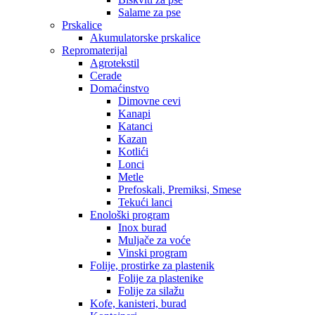
Salame za pse
Prskalice
Akumulatorske prskalice
Repromaterijal
Agrotekstil
Cerade
Domaćinstvo
Dimovne cevi
Kanapi
Katanci
Kazan
Kotlići
Lonci
Metle
Prefoskali, Premiksi, Smese
Tekući lanci
Enološki program
Inox burad
Muljače za voće
Vinski program
Folije, prostirke za plastenik
Folije za plastenike
Folije za silažu
Kofe, kanisteri, burad