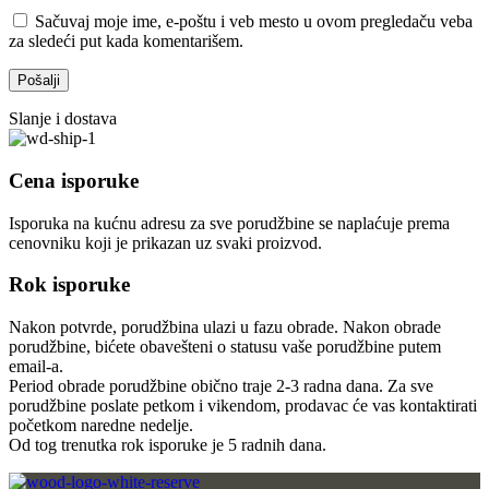
Sačuvaj moje ime, e-poštu i veb mesto u ovom pregledaču veba
za sledeći put kada komentarišem.
Slanje i dostava
Cena isporuke
Isporuka na kućnu adresu za sve porudžbine se naplaćuje prema
cenovniku koji je prikazan uz svaki proizvod.
Rok isporuke
Nakon potvrde, porudžbina ulazi u fazu obrade. Nakon obrade
porudžbine, bićete obavešteni o statusu vaše porudžbine putem
email-a.
Period obrade porudžbine obično traje 2-3 radna dana. Za sve
porudžbine poslate petkom i vikendom, prodavac će vas kontaktirati
početkom naredne nedelje.
Od tog trenutka rok isporuke je 5 radnih dana.