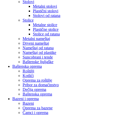
Stolovi
Metalni stolovi
Plastični stolovi
Stolovi od ratana
Stolice
Metalne stolice
Plastične stolice
Stolice od ratana
Metalni nameštaj
Drveni nameštaj
Nameštaj od ratana
Nameštaj od plastike
Suncobrani i tende
Baštenske ljuljaške
Baštenska oprema
Roštilji
Kotlići
Oprema za roštilje
Pribor za domaćinstvo
Dečija oprema
Baštenska oprema
Bazeni i oprema
Bazeni
Oprema za bazene
Čamci i oprema