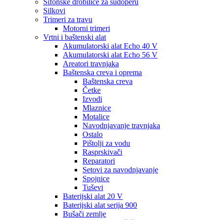
Sifonske drobilice za sudoperu
Silkovi
Trimeri za travu
Motorni trimeri
Vrtni i baštenski alat
Akumulatorski alat Echo 40 V
Akumulatorski alat Echo 56 V
Areatori travnjaka
Baštenska creva i oprema
Baštenska creva
Četke
Izvodi
Mlaznice
Motalice
Navodnjavanje travnjaka
Ostalo
Pištolji za vodu
Rasprskivači
Reparatori
Setovi za navodnjavanje
Spojnice
Tuševi
Baterijski alat 20 V
Baterijski alat serija 900
Bušači zemlje