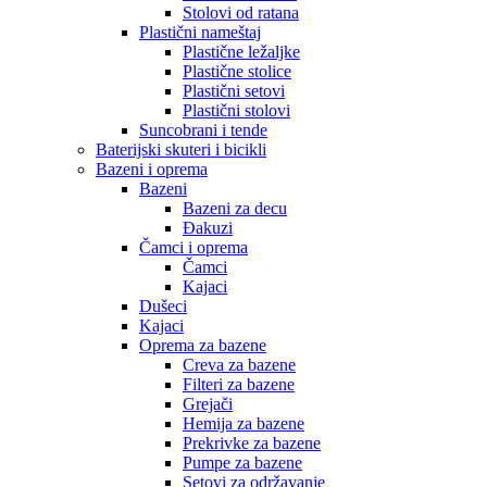
Stolovi od ratana
Plastični nameštaj
Plastične ležaljke
Plastične stolice
Plastični setovi
Plastični stolovi
Suncobrani i tende
Baterijski skuteri i bicikli
Bazeni i oprema
Bazeni
Bazeni za decu
Đakuzi
Čamci i oprema
Čamci
Kajaci
Dušeci
Kajaci
Oprema za bazene
Creva za bazene
Filteri za bazene
Grejači
Hemija za bazene
Prekrivke za bazene
Pumpe za bazene
Setovi za održavanje