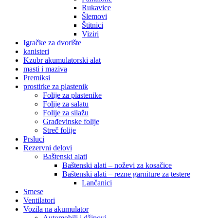
Rukavice
Šlemovi
Štitnici
Viziri
Igračke za dvorište
kanisteri
Kzubr akumulatorski alat
masti i maziva
Premiksi
prostirke za plastenik
Folije za plastenike
Folije za salatu
Folije za silažu
Građevinske folije
Streč folije
Prsluci
Rezervni delovi
Baštenski alati
Baštenski alati – noževi za kosačice
Baštenski alati – rezne garniture za testere
Lančanici
Smese
Ventilatori
Vozila na akumulator
Automobili i džipovi