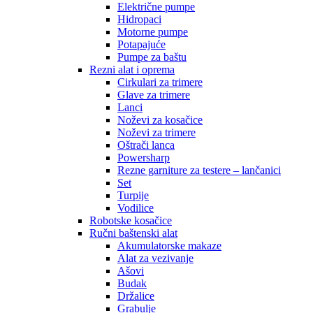
Električne pumpe
Hidropaci
Motorne pumpe
Potapajuće
Pumpe za baštu
Rezni alat i oprema
Cirkulari za trimere
Glave za trimere
Lanci
Noževi za kosačice
Noževi za trimere
Oštrači lanca
Powersharp
Rezne garniture za testere – lančanici
Set
Turpije
Vodilice
Robotske kosačice
Ručni baštenski alat
Akumulatorske makaze
Alat za vezivanje
Ašovi
Budak
Držalice
Grabulje