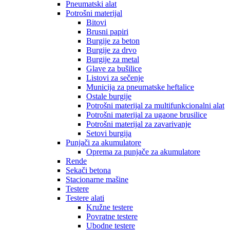
Pneumatski alat
Potrošni materijal
Bitovi
Brusni papiri
Burgije za beton
Burgije za drvo
Burgije za metal
Glave za bušilice
Listovi za sečenje
Municija za pneumatske heftalice
Ostale burgije
Potrošni materijal za multifunkcionalni alat
Potrošni materijal za ugaone brusilice
Potrošni materijal za zavarivanje
Setovi burgija
Punjači za akumulatore
Oprema za punjače za akumulatore
Rende
Sekači betona
Stacionarne mašine
Testere
Testere alati
Kružne testere
Povratne testere
Ubodne testere