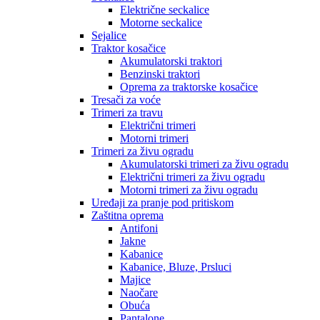
Električne seckalice
Motorne seckalice
Sejalice
Traktor kosačice
Akumulatorski traktori
Benzinski traktori
Oprema za traktorske kosačice
Tresači za voće
Trimeri za travu
Električni trimeri
Motorni trimeri
Trimeri za živu ogradu
Akumulatorski trimeri za živu ogradu
Električni trimeri za živu ogradu
Motorni trimeri za živu ogradu
Uređaji za pranje pod pritiskom
Zaštitna oprema
Antifoni
Jakne
Kabanice
Kabanice, Bluze, Prsluci
Majice
Naočare
Obuća
Pantalone