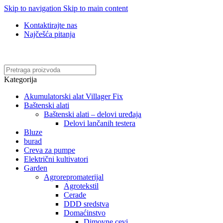
Skip to navigation
Skip to main content
Kontaktirajte nas
Najčešća pitanja
Online kupovina, vaša nova rutina!
Kategorija
Akumulatorski alat Villager Fix
Baštenski alati
Baštenski alati – delovi uređaja
Delovi lančanih testera
Bluze
burad
Creva za pumpe
Električni kultivatori
Garden
Agrorepromaterijal
Agrotekstil
Cerade
DDD sredstva
Domaćinstvo
Dimovne cevi