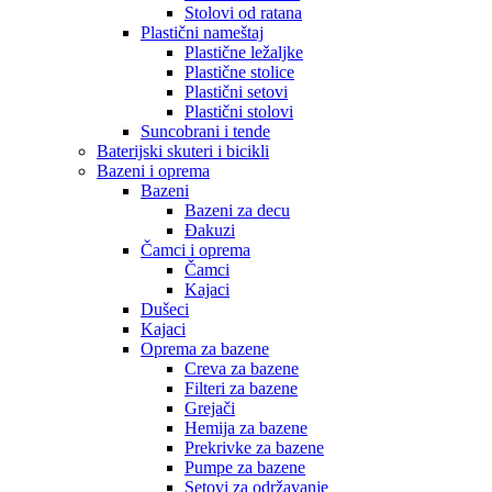
Stolovi od ratana
Plastični nameštaj
Plastične ležaljke
Plastične stolice
Plastični setovi
Plastični stolovi
Suncobrani i tende
Baterijski skuteri i bicikli
Bazeni i oprema
Bazeni
Bazeni za decu
Đakuzi
Čamci i oprema
Čamci
Kajaci
Dušeci
Kajaci
Oprema za bazene
Creva za bazene
Filteri za bazene
Grejači
Hemija za bazene
Prekrivke za bazene
Pumpe za bazene
Setovi za održavanje