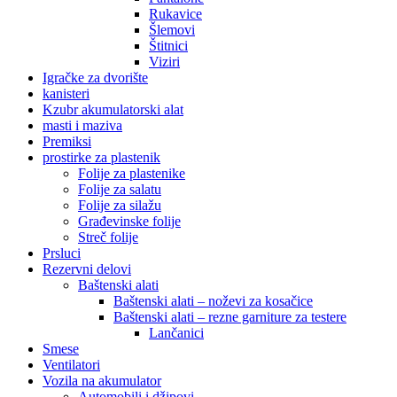
Rukavice
Šlemovi
Štitnici
Viziri
Igračke za dvorište
kanisteri
Kzubr akumulatorski alat
masti i maziva
Premiksi
prostirke za plastenik
Folije za plastenike
Folije za salatu
Folije za silažu
Građevinske folije
Streč folije
Prsluci
Rezervni delovi
Baštenski alati
Baštenski alati – noževi za kosačice
Baštenski alati – rezne garniture za testere
Lančanici
Smese
Ventilatori
Vozila na akumulator
Automobili i džipovi