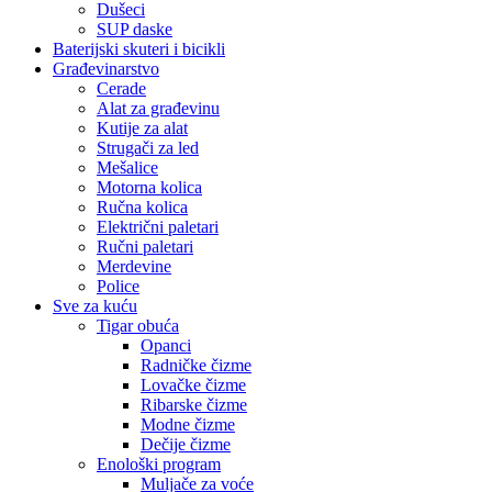
Dušeci
SUP daske
Baterijski skuteri i bicikli
Građevinarstvo
Cerade
Alat za građevinu
Kutije za alat
Strugači za led
Mešalice
Motorna kolica
Ručna kolica
Električni paletari
Ručni paletari
Merdevine
Police
Sve za kuću
Tigar obuća
Opanci
Radničke čizme
Lovačke čizme
Ribarske čizme
Modne čizme
Dečije čizme
Enološki program
Muljače za voće