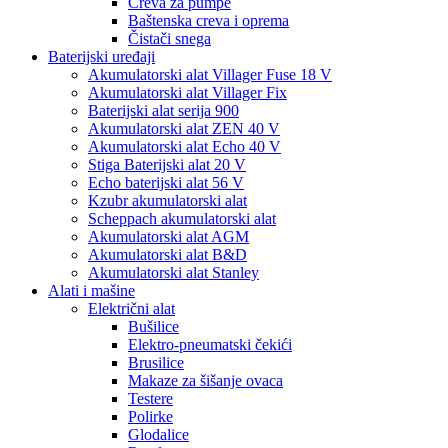
Creva za pumpe
Baštenska creva i oprema
Čistači snega
Baterijski uređaji
Akumulatorski alat Villager Fuse 18 V
Akumulatorski alat Villager Fix
Baterijski alat serija 900
Akumulatorski alat ZEN 40 V
Akumulatorski alat Echo 40 V
Stiga Baterijski alat 20 V
Echo baterijski alat 56 V
Kzubr akumulatorski alat
Scheppach akumulatorski alat
Akumulatorski alat AGM
Akumulatorski alat B&D
Akumulatorski alat Stanley
Alati i mašine
Električni alat
Bušilice
Elektro-pneumatski čekići
Brusilice
Makaze za šišanje ovaca
Testere
Polirke
Glodalice