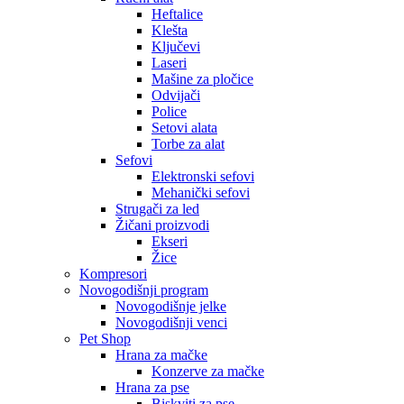
Heftalice
Klešta
Ključevi
Laseri
Mašine za pločice
Odvijači
Police
Setovi alata
Torbe za alat
Sefovi
Elektronski sefovi
Mehanički sefovi
Strugači za led
Žičani proizvodi
Ekseri
Žice
Kompresori
Novogodišnji program
Novogodišnje jelke
Novogodišnji venci
Pet Shop
Hrana za mačke
Konzerve za mačke
Hrana za pse
Biskviti za pse