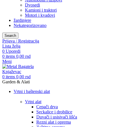
Dvosedi
Kamioni i traktori
Motori i kvadovi
žardinjere
Nekategorizovano
Search
Prijava / Registracija
Lista želja
0
Uporedi
0
items
0,00
rsd
Meni
0
items
0,00
rsd
Garden & Alati
Vrtni i baštenski alat
Vrtni alat
Cepači drva
Seckalice i drobilice
Duvači i usisivači lišća
Rezni alat i oprema