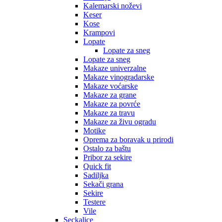
Kalemarski noževi
Keser
Kose
Krampovi
Lopate
Lopate za sneg
Lopate za sneg
Makaze univerzalne
Makaze vinogradarske
Makaze voćarske
Makaze za grane
Makaze za povrće
Makaze za travu
Makaze za živu ogradu
Motike
Oprema za boravak u prirodi
Ostalo za baštu
Pribor za sekire
Quick fit
Sadiljka
Sekači grana
Sekire
Testere
Vile
Seckalice