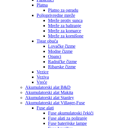
Platna
Platno za ogradu
Poljoprivredne mreže
Mreže protiv sunca
Mreže za baliranje
Mreže za komarce
Mreže za kornišone
Tigar obuća
Lovačke čizme
Modne čizme
Opanci
Radničke čizme
Ribarske čizme
Vezice
Veziva
Vreće
Akumulatorski alat B&D
Akumulatorski alat Makita
Akumulatorski alat Stanley
Akumulatorski alat Villager-Fuse
Fuse alati
Fuse akumulatoski čekići
Fuse alati za poliranje
Fuse baterijske lampe