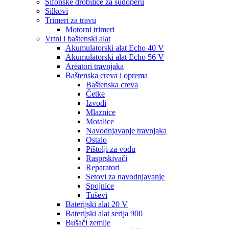
Sifonske drobilice za sudoperu
Silkovi
Trimeri za travu
Motorni trimeri
Vrtni i baštenski alat
Akumulatorski alat Echo 40 V
Akumulatorski alat Echo 56 V
Areatori travnjaka
Baštenska creva i oprema
Baštenska creva
Četke
Izvodi
Mlaznice
Motalice
Navodnjavanje travnjaka
Ostalo
Pištolji za vodu
Rasprskivači
Reparatori
Setovi za navodnjavanje
Spojnice
Tuševi
Baterijski alat 20 V
Baterijski alat serija 900
Bušači zemlje