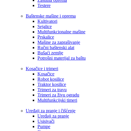
Zaštitna oprema
Testere
Baštenske mašine i oprema
Kultivatori
Sejalice
Multifunkcionalne mašine
Prskalice
Mašine za zaprašivanje
Ručni baštenski alat
Bušaći zemlje
Potrošni materijal za baštu
Kosačice i trimeri
Kosačice
Robot kosilice
Traktor kosilice
Trimeri za travu
Trimeri za živu ogradu
Multifunkcijski timeri
Uređaji za pranje i čišćenje
Uređaji za pranje
Usisivači
Pumpe