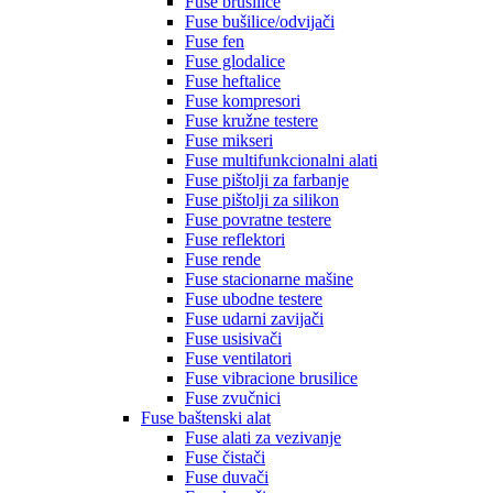
Fuse brusilice
Fuse bušilice/odvijači
Fuse fen
Fuse glodalice
Fuse heftalice
Fuse kompresori
Fuse kružne testere
Fuse mikseri
Fuse multifunkcionalni alati
Fuse pištolji za farbanje
Fuse pištolji za silikon
Fuse povratne testere
Fuse reflektori
Fuse rende
Fuse stacionarne mašine
Fuse ubodne testere
Fuse udarni zavijači
Fuse usisivači
Fuse ventilatori
Fuse vibracione brusilice
Fuse zvučnici
Fuse baštenski alat
Fuse alati za vezivanje
Fuse čistači
Fuse duvači