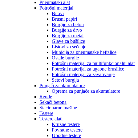
Pneumatski alat
Potrošni materijal
Bitovi
Brusni papiri
Burgije za beton
Burgije za drvo
Burgije za metal
Glave za bušilice
Listovi za sečenje
Municija za pneumatske heftalice
Ostale burgije
Potrošni materijal za multifunkcionalni alat
Potrošni materijal za ugaone brusilice
Potrošni materijal za zavarivanje
Setovi burgija
Punjači za akumulatore
Oprema za punjače za akumulatore
Rende
Sekači betona
Stacionarne mašine
Testere
Testere alati
Kružne testere
Povratne testere
Ubodne testere