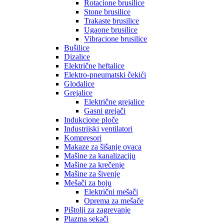
Rotacione brusilice
Stone brusilice
Trakaste brusilice
Ugaone brusilice
Vibracione brusilice
Bušilice
Dizalice
Električne heftalice
Elektro-pneumatski čekići
Glodalice
Grejalice
Električne grejalice
Gasni grejači
Indukcione ploče
Industrijski ventilatori
Kompresori
Makaze za šišanje ovaca
Mašine za kanalizaciju
Mašine za krečenje
Mašine za šivenje
Mešači za boju
Električni mešači
Oprema za mešače
Pištolji za zagrevanje
Plazma sekači