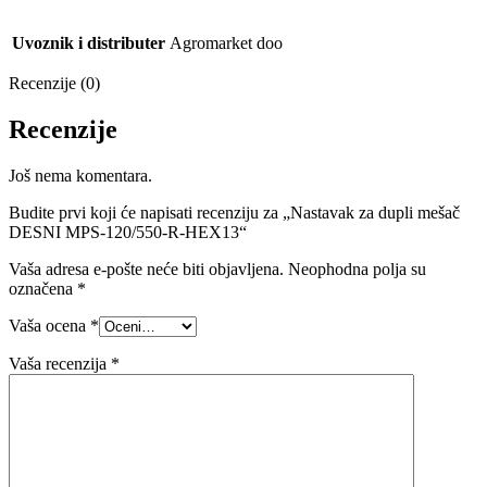
Uvoznik i distributer
Agromarket doo
Recenzije (0)
Recenzije
Još nema komentara.
Budite prvi koji će napisati recenziju za „Nastavak za dupli mešač
DESNI MPS-120/550-R-HEX13“
Vaša adresa e-pošte neće biti objavljena.
Neophodna polja su
označena
*
Vaša ocena
*
Vaša recenzija
*