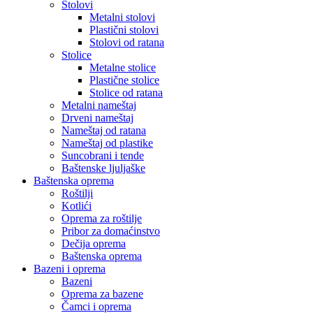
Stolovi
Metalni stolovi
Plastični stolovi
Stolovi od ratana
Stolice
Metalne stolice
Plastične stolice
Stolice od ratana
Metalni nameštaj
Drveni nameštaj
Nameštaj od ratana
Nameštaj od plastike
Suncobrani i tende
Baštenske ljuljaške
Baštenska oprema
Roštilji
Kotlići
Oprema za roštilje
Pribor za domaćinstvo
Dečija oprema
Baštenska oprema
Bazeni i oprema
Bazeni
Oprema za bazene
Čamci i oprema