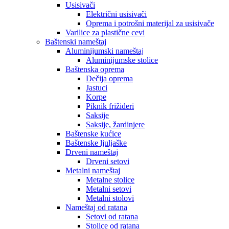
Usisivači
Električni usisivači
Oprema i potrošni materijal za usisivače
Varilice za plastične cevi
Baštenski nameštaj
Aluminijumski nameštaj
Aluminijumske stolice
Baštenska oprema
Dečija oprema
Jastuci
Korpe
Piknik frižideri
Saksije
Saksije, žardinjere
Baštenske kućice
Baštenske ljuljaške
Drveni nameštaj
Drveni setovi
Metalni nameštaj
Metalne stolice
Metalni setovi
Metalni stolovi
Nameštaj od ratana
Setovi od ratana
Stolice od ratana