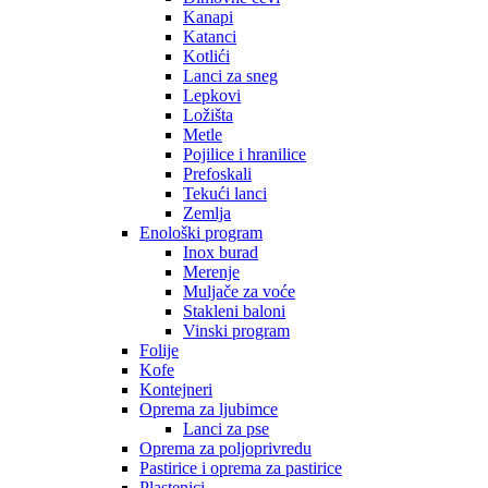
Kanapi
Katanci
Kotlići
Lanci za sneg
Lepkovi
Ložišta
Metle
Pojilice i hranilice
Prefoskali
Tekući lanci
Zemlja
Enološki program
Inox burad
Merenje
Muljače za voće
Stakleni baloni
Vinski program
Folije
Kofe
Kontejneri
Oprema za ljubimce
Lanci za pse
Oprema za poljoprivredu
Pastirice i oprema za pastirice
Plastenici