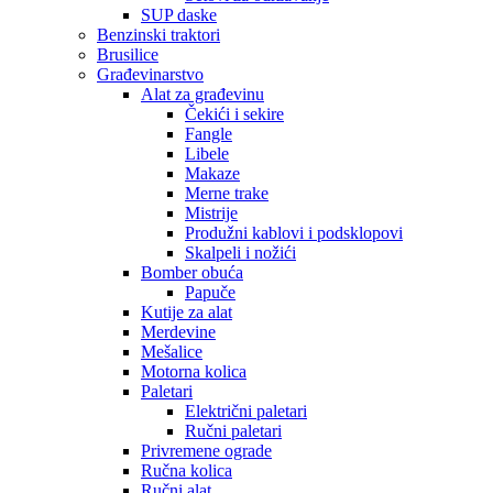
SUP daske
Benzinski traktori
Brusilice
Građevinarstvo
Alat za građevinu
Čekići i sekire
Fangle
Libele
Makaze
Merne trake
Mistrije
Produžni kablovi i podsklopovi
Skalpeli i nožići
Bomber obuća
Papuče
Kutije za alat
Merdevine
Mešalice
Motorna kolica
Paletari
Električni paletari
Ručni paletari
Privremene ograde
Ručna kolica
Ručni alat