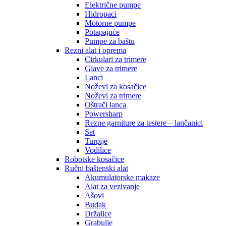
Električne pumpe
Hidropaci
Motorne pumpe
Potapajuće
Pumpe za baštu
Rezni alat i oprema
Cirkulari za trimere
Glave za trimere
Lanci
Noževi za kosačice
Noževi za trimere
Oštrači lanca
Powersharp
Rezne garniture za testere – lančanici
Set
Turpije
Vodilice
Robotske kosačice
Ručni baštenski alat
Akumulatorske makaze
Alat za vezivanje
Ašovi
Budak
Držalice
Grabulje