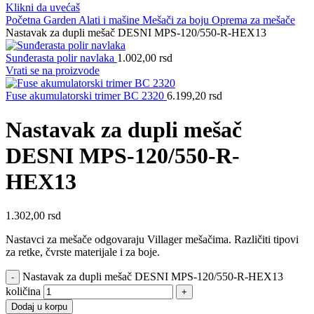
Klikni da uvećaš
Početna
Garden
Alati i mašine
Mešači za boju
Oprema za mešače
Nastavak za dupli mešač DESNI MPS-120/550-R-HEX13
Sunđerasta polir navlaka
1.002,00
rsd
Vrati se na proizvode
Fuse akumulatorski trimer BC 2320
6.199,20
rsd
Nastavak za dupli mešač
DESNI MPS-120/550-R-
HEX13
1.302,00
rsd
Nastavci za mešače odgovaraju Villager mešačima. Različiti tipovi
za retke, čvrste materijale i za boje.
Nastavak za dupli mešač DESNI MPS-120/550-R-HEX13
količina
Dodaj u korpu