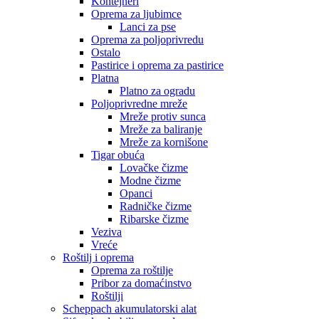
Kontejneri
Oprema za ljubimce
Lanci za pse
Oprema za poljoprivredu
Ostalo
Pastirice i oprema za pastirice
Platna
Platno za ogradu
Poljoprivredne mreže
Mreže protiv sunca
Mreže za baliranje
Mreže za kornišone
Tigar obuća
Lovačke čizme
Modne čizme
Opanci
Radničke čizme
Ribarske čizme
Veziva
Vreće
Roštilj i oprema
Oprema za roštilje
Pribor za domaćinstvo
Roštilji
Scheppach akumulatorski alat