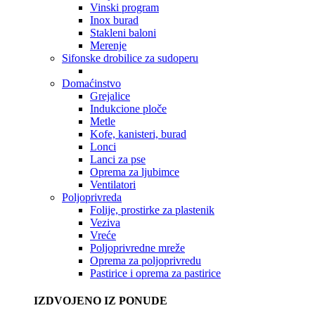
Vinski program
Inox burad
Stakleni baloni
Merenje
Sifonske drobilice za sudoperu
Domaćinstvo
Grejalice
Indukcione ploče
Metle
Kofe, kanisteri, burad
Lonci
Lanci za pse
Oprema za ljubimce
Ventilatori
Poljoprivreda
Folije, prostirke za plastenik
Veziva
Vreće
Poljoprivredne mreže
Oprema za poljoprivredu
Pastirice i oprema za pastirice
IZDVOJENO IZ PONUDE