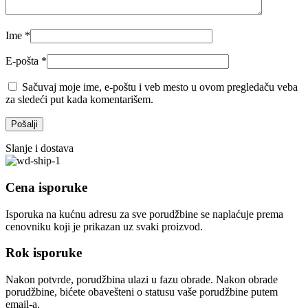
Ime
*
E-pošta
*
Sačuvaj moje ime, e-poštu i veb mesto u ovom pregledaču veba
za sledeći put kada komentarišem.
Slanje i dostava
Cena isporuke
Isporuka na kućnu adresu za sve porudžbine se naplaćuje prema
cenovniku koji je prikazan uz svaki proizvod.
Rok isporuke
Nakon potvrde, porudžbina ulazi u fazu obrade. Nakon obrade
porudžbine, bićete obavešteni o statusu vaše porudžbine putem
email-a.