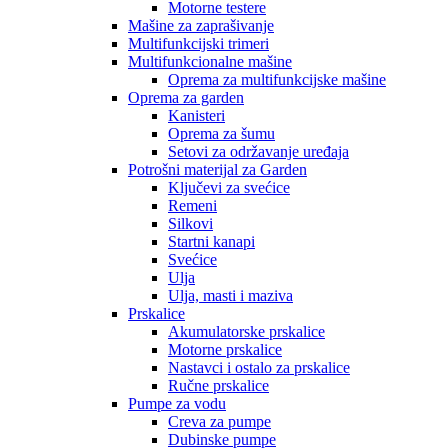
Motorne testere
Mašine za zaprašivanje
Multifunkcijski trimeri
Multifunkcionalne mašine
Oprema za multifunkcijske mašine
Oprema za garden
Kanisteri
Oprema za šumu
Setovi za održavanje uređaja
Potrošni materijal za Garden
Ključevi za svećice
Remeni
Silkovi
Startni kanapi
Svećice
Ulja
Ulja, masti i maziva
Prskalice
Akumulatorske prskalice
Motorne prskalice
Nastavci i ostalo za prskalice
Ručne prskalice
Pumpe za vodu
Creva za pumpe
Dubinske pumpe