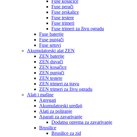
Fuse kosačice
Fuse perači
Fuse prskalice
Fuse testere
Fuse trimeri
Fuse trimeri za živu ogradu
Fuse baterije
Fuse punjači
Fuse setovi
Akumulatorski alat ZEN
ZEN baterije
ZEN duvači
ZEN kosačice
ZEN punjači
ZEN testere
ZEN trimeri za travu
ZEN trimeri za živu ogradu
Alati i mašine
Agregati
Akumulatorski uređaji
Alati za poliranje
Aparati za zavarivanje
Dodatna oprema za zavarivanje
Brusilice
Brusilice za zid