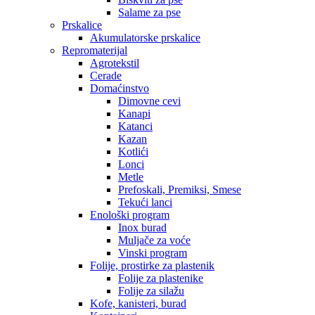
Salame za pse
Prskalice
Akumulatorske prskalice
Repromaterijal
Agrotekstil
Cerade
Domaćinstvo
Dimovne cevi
Kanapi
Katanci
Kazan
Kotlići
Lonci
Metle
Prefoskali, Premiksi, Smese
Tekući lanci
Enološki program
Inox burad
Muljače za voće
Vinski program
Folije, prostirke za plastenik
Folije za plastenike
Folije za silažu
Kofe, kanisteri, burad