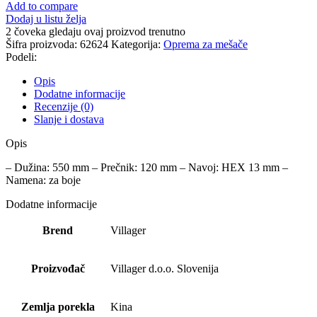
Add to compare
Dodaj u listu želja
2
čoveka gledaju ovaj proizvod trenutno
Šifra proizvoda:
62624
Kategorija:
Oprema za mešače
Podeli:
Opis
Dodatne informacije
Recenzije (0)
Slanje i dostava
Opis
– Dužina: 550 mm – Prečnik: 120 mm – Navoj: HEX 13 mm –
Namena: za boje
Dodatne informacije
Brend
Villager
Proizvođač
Villager d.o.o. Slovenija
Zemlja porekla
Kina