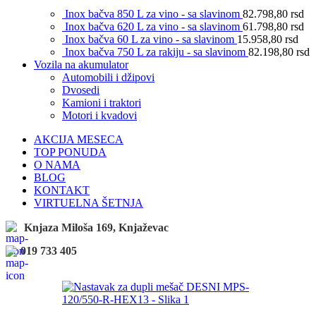
Inox bačva 850 L za vino - sa slavinom
82.798,80
rsd
Inox bačva 620 L za vino - sa slavinom
61.798,80
rsd
Inox bačva 60 L za vino - sa slavinom
15.958,80
rsd
Inox bačva 750 L za rakiju - sa slavinom
82.198,80
rsd
Vozila na akumulator
Automobili i džipovi
Dvosedi
Kamioni i traktori
Motori i kvadovi
AKCIJA MESECA
TOP PONUDA
O NAMA
BLOG
KONTAKT
VIRTUELNA ŠETNJA
Knjaza Miloša 169, Knjaževac
019 733 405