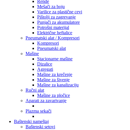
Rende
Mešači za boju
Varilice za plastične cevi
Pištolji za zagrevanje
Punjači za akumulatore
Potrošni materijal
Električne heftalice
Pneumatski alat / Kompresori
Kompresori
Pneumatski alat
Mašine
Stacionarne mašine
Dizalice
Agregati
Mašine za krečenje
Mašine za šivenje
Mašine za kanalizaciju
Ručni alat
Mašine za pločice
Aparati za zavarivanje
Plazma sekači
Baštenski nameštaj
Baštenski setovi