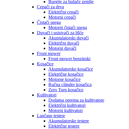
Burgije za bušače zemlje
Cepači za drva
Električni cepači
Motorni cepači
Čistači snega
Motorni čistači snega
Duvači i usisivači za lišće
Akumulatorski duvači
Električni duvači
Motorni duvači
Front mower
Front mower benzinski
Kosačice
Akumulatorske kosačice
Električne kosačice
Motorne kosačice
Ručna cilinder kosačica
Zero Turn kosačice
Kultivatori
Dodatna oprema za kultivatore
Električni kultivatori
Motorni kultivatori
Lančane testere
Akumulatorske testere
Električne testere