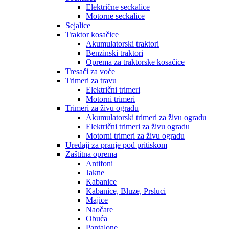
Električne seckalice
Motorne seckalice
Sejalice
Traktor kosačice
Akumulatorski traktori
Benzinski traktori
Oprema za traktorske kosačice
Tresači za voće
Trimeri za travu
Električni trimeri
Motorni trimeri
Trimeri za živu ogradu
Akumulatorski trimeri za živu ogradu
Električni trimeri za živu ogradu
Motorni trimeri za živu ogradu
Uređaji za pranje pod pritiskom
Zaštitna oprema
Antifoni
Jakne
Kabanice
Kabanice, Bluze, Prsluci
Majice
Naočare
Obuća
Pantalone