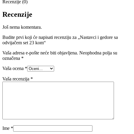
Recenzije (0)
Recenzije
Još nema komentara.
Budite prvi koji će napisati recenziju za „Nastavci i gedore sa
odvijačem set 23 kom“
Vaša adresa e-pošte neće biti objavljena.
Neophodna polja su
označena
*
Vaša ocena
*
Vaša recenzija
*
Ime
*