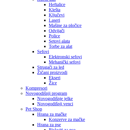
Heftalice
Klešta
Ključevi
Laseri
Mašine za pločice
Odvijači
Police
Setovi alata
Torbe za alat
Sefovi
Elektronski sefovi
Mehanički sefovi
Strugači za led
Žičani proizvodi
Ekseri
Žice
Kompresori
Novogodišnji program
Novogodišnje jelke
Novogodišnji venci
Pet Shop
Hrana za mačke
Konzerve za mačke
Hrana za pse
Biskviti za pse