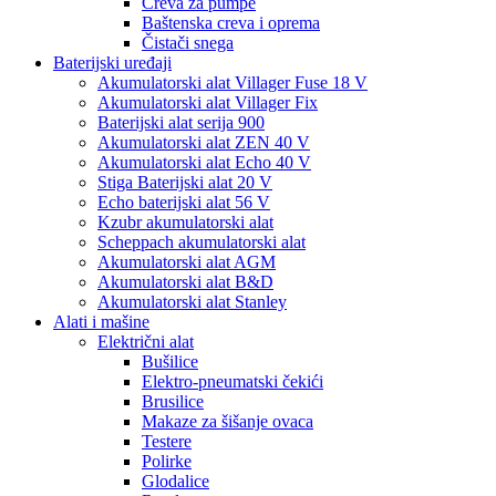
Creva za pumpe
Baštenska creva i oprema
Čistači snega
Baterijski uređaji
Akumulatorski alat Villager Fuse 18 V
Akumulatorski alat Villager Fix
Baterijski alat serija 900
Akumulatorski alat ZEN 40 V
Akumulatorski alat Echo 40 V
Stiga Baterijski alat 20 V
Echo baterijski alat 56 V
Kzubr akumulatorski alat
Scheppach akumulatorski alat
Akumulatorski alat AGM
Akumulatorski alat B&D
Akumulatorski alat Stanley
Alati i mašine
Električni alat
Bušilice
Elektro-pneumatski čekići
Brusilice
Makaze za šišanje ovaca
Testere
Polirke
Glodalice