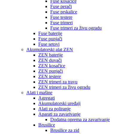
Fuse kosačice
Fuse perači
Fuse prskalice
Fuse testere
Fuse trimeri
Fuse trimeri za živu ogradu
Fuse baterije
Fuse punjači
Fuse setovi
Akumulatorski alat ZEN
ZEN baterije
ZEN duvači
ZEN kosačice
ZEN punjači
ZEN testere
ZEN trimeri za travu
ZEN trimeri za živu ogradu
Alati i mašine
Agregati
Akumulatorski uređaji
Alati za poliranje
Aparati za zavarivanje
Dodatna oprema za zavarivanje
Brusilice
Brusilice za zid