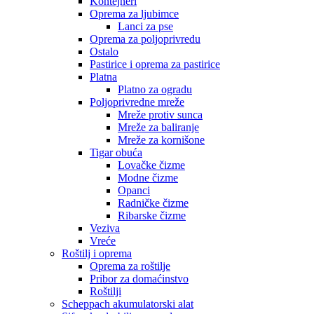
Kontejneri
Oprema za ljubimce
Lanci za pse
Oprema za poljoprivredu
Ostalo
Pastirice i oprema za pastirice
Platna
Platno za ogradu
Poljoprivredne mreže
Mreže protiv sunca
Mreže za baliranje
Mreže za kornišone
Tigar obuća
Lovačke čizme
Modne čizme
Opanci
Radničke čizme
Ribarske čizme
Veziva
Vreće
Roštilj i oprema
Oprema za roštilje
Pribor za domaćinstvo
Roštilji
Scheppach akumulatorski alat