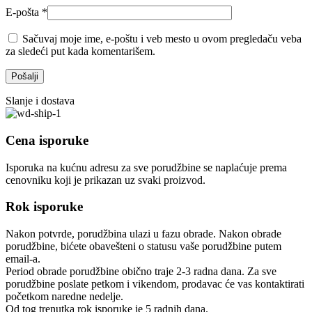
E-pošta
*
Sačuvaj moje ime, e-poštu i veb mesto u ovom pregledaču veba
za sledeći put kada komentarišem.
Slanje i dostava
Cena isporuke
Isporuka na kućnu adresu za sve porudžbine se naplaćuje prema
cenovniku koji je prikazan uz svaki proizvod.
Rok isporuke
Nakon potvrde, porudžbina ulazi u fazu obrade. Nakon obrade
porudžbine, bićete obavešteni o statusu vaše porudžbine putem
email-a.
Period obrade porudžbine obično traje 2-3 radna dana. Za sve
porudžbine poslate petkom i vikendom, prodavac će vas kontaktirati
početkom naredne nedelje.
Od tog trenutka rok isporuke je 5 radnih dana.