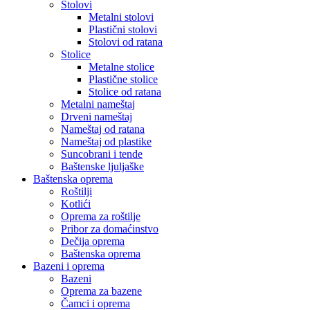
Stolovi
Metalni stolovi
Plastični stolovi
Stolovi od ratana
Stolice
Metalne stolice
Plastične stolice
Stolice od ratana
Metalni nameštaj
Drveni nameštaj
Nameštaj od ratana
Nameštaj od plastike
Suncobrani i tende
Baštenske ljuljaške
Baštenska oprema
Roštilji
Kotlići
Oprema za roštilje
Pribor za domaćinstvo
Dečija oprema
Baštenska oprema
Bazeni i oprema
Bazeni
Oprema za bazene
Čamci i oprema