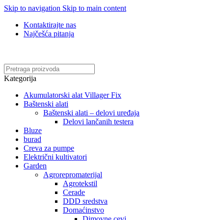
Skip to navigation
Skip to main content
Kontaktirajte nas
Najčešća pitanja
Online kupovina, vaša nova rutina!
Kategorija
Akumulatorski alat Villager Fix
Baštenski alati
Baštenski alati – delovi uređaja
Delovi lančanih testera
Bluze
burad
Creva za pumpe
Električni kultivatori
Garden
Agrorepromaterijal
Agrotekstil
Cerade
DDD sredstva
Domaćinstvo
Dimovne cevi