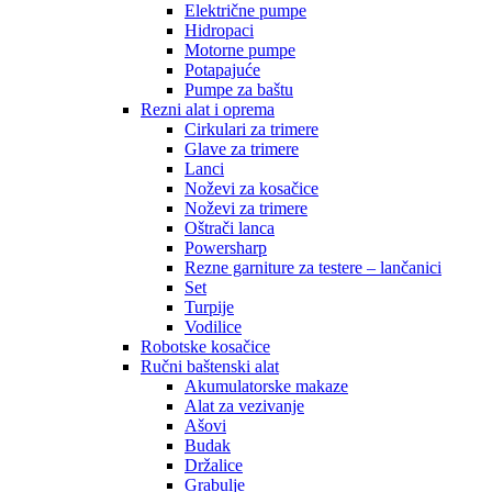
Električne pumpe
Hidropaci
Motorne pumpe
Potapajuće
Pumpe za baštu
Rezni alat i oprema
Cirkulari za trimere
Glave za trimere
Lanci
Noževi za kosačice
Noževi za trimere
Oštrači lanca
Powersharp
Rezne garniture za testere – lančanici
Set
Turpije
Vodilice
Robotske kosačice
Ručni baštenski alat
Akumulatorske makaze
Alat za vezivanje
Ašovi
Budak
Držalice
Grabulje