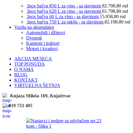
Inox bačva 850 L za vino - sa slavinom
82.798,80
rsd
Inox bačva 620 L za vino - sa slavinom
61.798,80
rsd
Inox bačva 60 L za vino - sa slavinom
15.958,80
rsd
Inox bačva 750 L za rakiju - sa slavinom
82.198,80
rsd
Vozila na akumulator
Automobili i džipovi
Dvosedi
Kamioni i traktori
Motori i kvadovi
AKCIJA MESECA
TOP PONUDA
O NAMA
BLOG
KONTAKT
VIRTUELNA ŠETNJA
Knjaza Miloša 169, Knjaževac
019 733 405