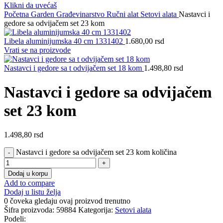
Klikni da uvećaš
Početna
Garden
Građevinarstvo
Ručni alat
Setovi alata
Nastavci i
gedore sa odvijačem set 23 kom
Libela aluminijumska 40 cm 1331402
1.680,00
rsd
Vrati se na proizvode
Nastavci i gedore sa t odvijačem set 18 kom
1.498,80
rsd
Nastavci i gedore sa odvijačem
set 23 kom
1.498,80
rsd
Nastavci i gedore sa odvijačem set 23 kom količina
Dodaj u korpu
Add to compare
Dodaj u listu želja
0
čoveka gledaju ovaj proizvod trenutno
Šifra proizvoda:
59884
Kategorija:
Setovi alata
Podeli: