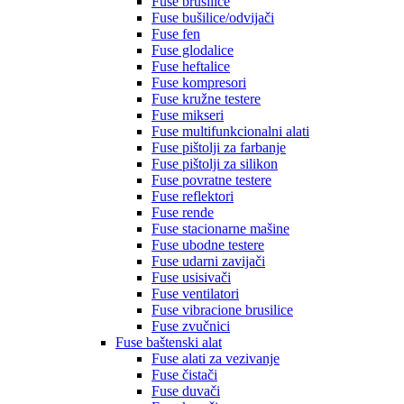
Fuse brusilice
Fuse bušilice/odvijači
Fuse fen
Fuse glodalice
Fuse heftalice
Fuse kompresori
Fuse kružne testere
Fuse mikseri
Fuse multifunkcionalni alati
Fuse pištolji za farbanje
Fuse pištolji za silikon
Fuse povratne testere
Fuse reflektori
Fuse rende
Fuse stacionarne mašine
Fuse ubodne testere
Fuse udarni zavijači
Fuse usisivači
Fuse ventilatori
Fuse vibracione brusilice
Fuse zvučnici
Fuse baštenski alat
Fuse alati za vezivanje
Fuse čistači
Fuse duvači