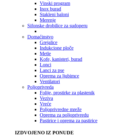
Vinski program
Inox burad
Stakleni baloni
Merenje
Sifonske drobilice za sudoperu
Domaćinstvo
Grejalice
Indukcione ploče
Metle
Kofe, kanisteri, burad
Lonci
Lanci za pse
Oprema za ljubimce
Ventilatori
Poljoprivreda
Folije, prostirke za plastenik
Veziva
Vreće
Poljoprivredne mreže
Oprema za poljoprivredu
Pastirice i oprema za pastirice
IZDVOJENO IZ PONUDE