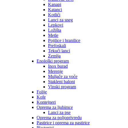
Kanapi
Katanci
Kotlići
Lanci za sneg
Lepkovi
Ložišta
Metle
Pojilice i hranilice
Prefoskali
Tekući lanci
Zemlja
Enološki program
Inox burad
Merenje
Muljače za voće
Stakleni baloni
Vinski program
Folije
Kofe
Kontejneri
Oprema za ljubimce
Lanci za pse
Oprema za poljoprivredu
Pastirice i oprema za pastirice
Plastenici