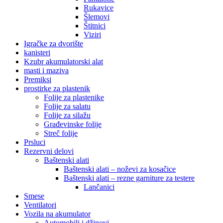
Rukavice
Šlemovi
Štitnici
Viziri
Igračke za dvorište
kanisteri
Kzubr akumulatorski alat
masti i maziva
Premiksi
prostirke za plastenik
Folije za plastenike
Folije za salatu
Folije za silažu
Građevinske folije
Streč folije
Prsluci
Rezervni delovi
Baštenski alati
Baštenski alati – noževi za kosačice
Baštenski alati – rezne garniture za testere
Lančanici
Smese
Ventilatori
Vozila na akumulator
Automobili i džipovi