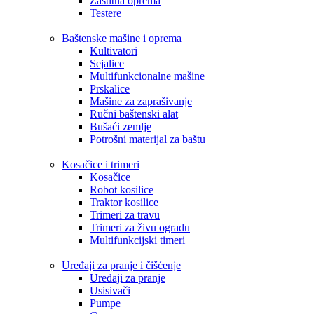
Zaštitna oprema
Testere
Baštenske mašine i oprema
Kultivatori
Sejalice
Multifunkcionalne mašine
Prskalice
Mašine za zaprašivanje
Ručni baštenski alat
Bušaći zemlje
Potrošni materijal za baštu
Kosačice i trimeri
Kosačice
Robot kosilice
Traktor kosilice
Trimeri za travu
Trimeri za živu ogradu
Multifunkcijski timeri
Uređaji za pranje i čišćenje
Uređaji za pranje
Usisivači
Pumpe