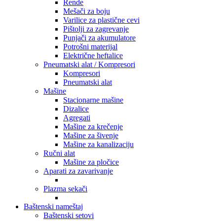
Rende
Mešači za boju
Varilice za plastične cevi
Pištolji za zagrevanje
Punjači za akumulatore
Potrošni materijal
Električne heftalice
Pneumatski alat / Kompresori
Kompresori
Pneumatski alat
Mašine
Stacionarne mašine
Dizalice
Agregati
Mašine za krečenje
Mašine za šivenje
Mašine za kanalizaciju
Ručni alat
Mašine za pločice
Aparati za zavarivanje
Plazma sekači
Baštenski nameštaj
Baštenski setovi