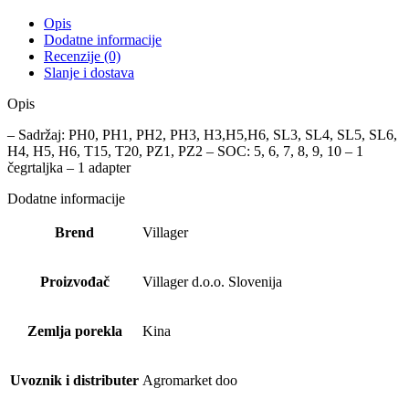
Opis
Dodatne informacije
Recenzije (0)
Slanje i dostava
Opis
– Sadržaj: PH0, PH1, PH2, PH3, H3,H5,H6, SL3, SL4, SL5, SL6,
H4, H5, H6, T15, T20, PZ1, PZ2 – SOC: 5, 6, 7, 8, 9, 10 – 1
čegrtaljka – 1 adapter
Dodatne informacije
Brend
Villager
Proizvođač
Villager d.o.o. Slovenija
Zemlja porekla
Kina
Uvoznik i distributer
Agromarket doo