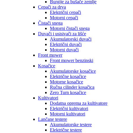
Burgije za bušače zemlje
Cepači za drva
Električni cepači
Motorni cepači
Čistači snega
Motorni čistači snega
Duvači i usisivači za lišće
Akumulatorski duvači
Električni duvači
Motorni duvači
Front mower
Front mower benzinski
Kosačice
Akumulatorske kosačice
Električne kosačice
Motorne kosačice
Ručna cilinder kosačica
Zero Turn kosačice
Kultivatori
Dodatna oprema za kultivatore
Električni kultivatori
Motorni kultivatori
Lančane testere
Akumulatorske testere
Električne testere