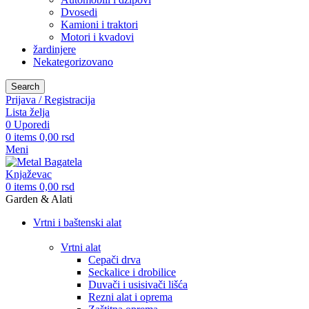
Dvosedi
Kamioni i traktori
Motori i kvadovi
žardinjere
Nekategorizovano
Search
Prijava / Registracija
Lista želja
0
Uporedi
0
items
0,00
rsd
Meni
0
items
0,00
rsd
Garden & Alati
Vrtni i baštenski alat
Vrtni alat
Cepači drva
Seckalice i drobilice
Duvači i usisivači lišća
Rezni alat i oprema