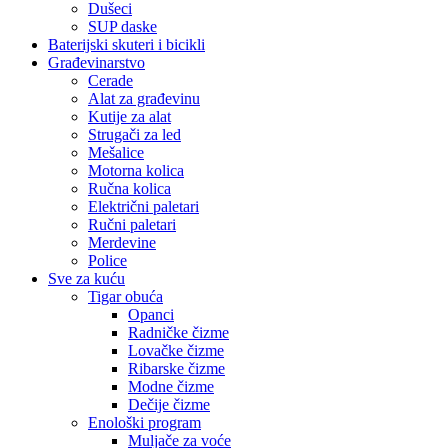
Dušeci
SUP daske
Baterijski skuteri i bicikli
Građevinarstvo
Cerade
Alat za građevinu
Kutije za alat
Strugači za led
Mešalice
Motorna kolica
Ručna kolica
Električni paletari
Ručni paletari
Merdevine
Police
Sve za kuću
Tigar obuća
Opanci
Radničke čizme
Lovačke čizme
Ribarske čizme
Modne čizme
Dečije čizme
Enološki program
Muljače za voće