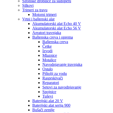
Sifonske drobilice za sudoperu
Silkovi
Trimeri za travu
Motorni trimeri
Vrtni i baštenski alat
Akumulatorski alat Echo 40 V
Akumulatorski alat Echo 56 V
Areatori travnjaka
Baštenska creva i oprema
Baštenska creva
Četke
Izvodi
Mlaznice
Motalice
Navodnjavanje travnjaka
Ostalo
Pištolji za vodu
Rasprskivači
Reparatori
Setovi za navodnjavanje
Spojnice
Tuševi
Baterijski alat 20 V
Baterijski alat serija 900
Bušači zemlje