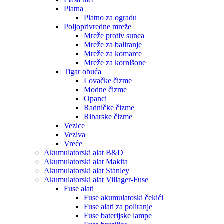
Platna
Platno za ogradu
Poljoprivredne mreže
Mreže protiv sunca
Mreže za baliranje
Mreže za komarce
Mreže za kornišone
Tigar obuća
Lovačke čizme
Modne čizme
Opanci
Radničke čizme
Ribarske čizme
Vezice
Veziva
Vreće
Akumulatorski alat B&D
Akumulatorski alat Makita
Akumulatorski alat Stanley
Akumulatorski alat Villager-Fuse
Fuse alati
Fuse akumulatoski čekići
Fuse alati za poliranje
Fuse baterijske lampe