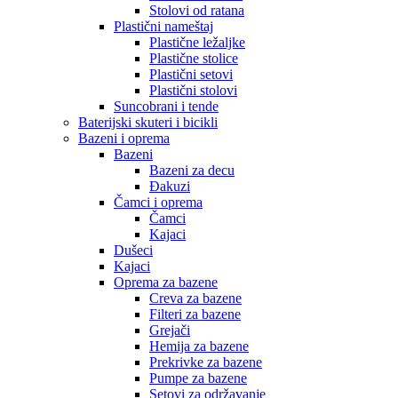
Stolovi od ratana
Plastični nameštaj
Plastične ležaljke
Plastične stolice
Plastični setovi
Plastični stolovi
Suncobrani i tende
Baterijski skuteri i bicikli
Bazeni i oprema
Bazeni
Bazeni za decu
Đakuzi
Čamci i oprema
Čamci
Kajaci
Dušeci
Kajaci
Oprema za bazene
Creva za bazene
Filteri za bazene
Grejači
Hemija za bazene
Prekrivke za bazene
Pumpe za bazene
Setovi za održavanje