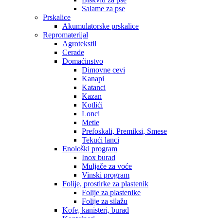
Salame za pse
Prskalice
Akumulatorske prskalice
Repromaterijal
Agrotekstil
Cerade
Domaćinstvo
Dimovne cevi
Kanapi
Katanci
Kazan
Kotlići
Lonci
Metle
Prefoskali, Premiksi, Smese
Tekući lanci
Enološki program
Inox burad
Muljače za voće
Vinski program
Folije, prostirke za plastenik
Folije za plastenike
Folije za silažu
Kofe, kanisteri, burad