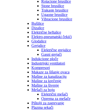
Rotacione brusilice
Stone brusilice
Trakaste brusilice
Ugaone brusilice
Vibracione brusilice
Bušilice
Dizalice
Električne heftalice
Elektro-pneumatski čekići
Glodalice
Grejalice
Električne grejalice
Gasni grejači
Indukcione ploče
Industrijski ventilatori
Kompresori
Makaze za šišanje ovaca
Mašine za kanalizaciju
Mašine za krečenje
Mašine za šivenje
Mešači za boju
Električni mešači
Oprema za mešače
Pištolji za zagrevanje
Plazma sekači