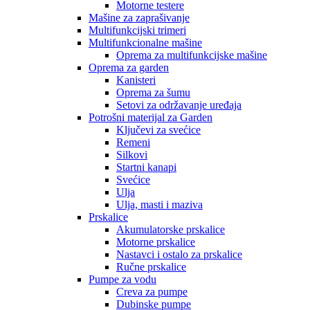
Motorne testere
Mašine za zaprašivanje
Multifunkcijski trimeri
Multifunkcionalne mašine
Oprema za multifunkcijske mašine
Oprema za garden
Kanisteri
Oprema za šumu
Setovi za održavanje uređaja
Potrošni materijal za Garden
Ključevi za svećice
Remeni
Silkovi
Startni kanapi
Svećice
Ulja
Ulja, masti i maziva
Prskalice
Akumulatorske prskalice
Motorne prskalice
Nastavci i ostalo za prskalice
Ručne prskalice
Pumpe za vodu
Creva za pumpe
Dubinske pumpe