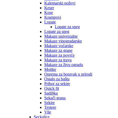
Kalemarski noževi
Keser
Kose
Krampovi
Lopate
Lopate za sneg
Lopate za sneg
Makaze univerzalne
Makaze vinogradarske
Makaze voćarske
Makaze za grane
Makaze za povrće
Makaze za travu
Makaze za živu ogradu
Motike
Oprema za boravak u prirodi
Ostalo za baštu
Pribor za sekire
Quick fit
Sadiljka
Sekači grana
Sekire
Testere
Vile
Seckalice