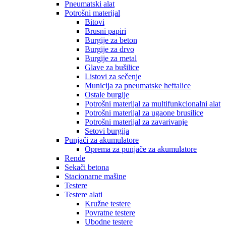
Pneumatski alat
Potrošni materijal
Bitovi
Brusni papiri
Burgije za beton
Burgije za drvo
Burgije za metal
Glave za bušilice
Listovi za sečenje
Municija za pneumatske heftalice
Ostale burgije
Potrošni materijal za multifunkcionalni alat
Potrošni materijal za ugaone brusilice
Potrošni materijal za zavarivanje
Setovi burgija
Punjači za akumulatore
Oprema za punjače za akumulatore
Rende
Sekači betona
Stacionarne mašine
Testere
Testere alati
Kružne testere
Povratne testere
Ubodne testere