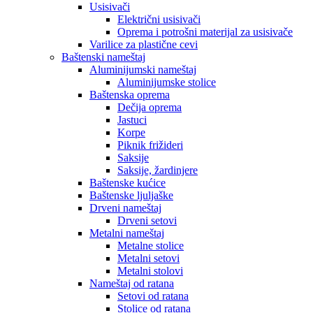
Usisivači
Električni usisivači
Oprema i potrošni materijal za usisivače
Varilice za plastične cevi
Baštenski nameštaj
Aluminijumski nameštaj
Aluminijumske stolice
Baštenska oprema
Dečija oprema
Jastuci
Korpe
Piknik frižideri
Saksije
Saksije, žardinjere
Baštenske kućice
Baštenske ljuljaške
Drveni nameštaj
Drveni setovi
Metalni nameštaj
Metalne stolice
Metalni setovi
Metalni stolovi
Nameštaj od ratana
Setovi od ratana
Stolice od ratana