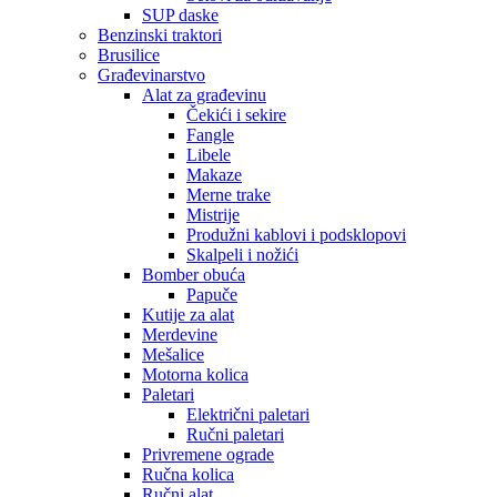
SUP daske
Benzinski traktori
Brusilice
Građevinarstvo
Alat za građevinu
Čekići i sekire
Fangle
Libele
Makaze
Merne trake
Mistrije
Produžni kablovi i podsklopovi
Skalpeli i nožići
Bomber obuća
Papuče
Kutije za alat
Merdevine
Mešalice
Motorna kolica
Paletari
Električni paletari
Ručni paletari
Privremene ograde
Ručna kolica
Ručni alat