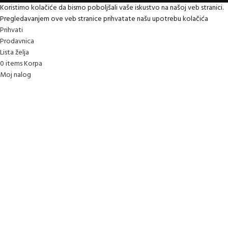
Koristimo kolačiće da bismo poboljšali vaše iskustvo na našoj veb stranici.
Pregledavanjem ove veb stranice prihvatate našu upotrebu kolačića
Prihvati
Prodavnica
Lista želja
0
items
Korpa
Moj nalog