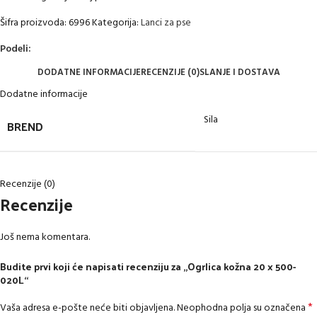
Šifra proizvoda:
6996
Kategorija:
Lanci za pse
Podeli:
DODATNE INFORMACIJE
RECENZIJE (0)
SLANJE I DOSTAVA
Dodatne informacije
Sila
BREND
Recenzije (0)
Recenzije
Još nema komentara.
Budite prvi koji će napisati recenziju za „Ogrlica kožna 20 x 500-
020L“
*
Vaša adresa e-pošte neće biti objavljena.
Neophodna polja su označena