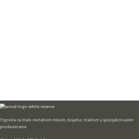
Trgovina na malo metalnom robom, bojama i staklom u specijalizovanim
prodavnicama