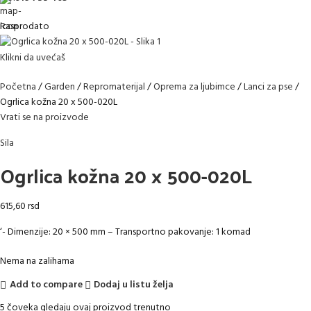
Rasprodato
Klikni da uvećaš
Početna
Garden
Repromaterijal
Oprema za ljubimce
Lanci za pse
Ogrlica kožna 20 x 500-020L
Vrati se na proizvode
Sila
Ogrlica kožna 20 x 500-020L
615,60
rsd
‘- Dimenzije: 20 × 500 mm – Transportno pakovanje: 1 komad
Nema na zalihama
Add to compare
Dodaj u listu želja
5
čoveka gledaju ovaj proizvod trenutno