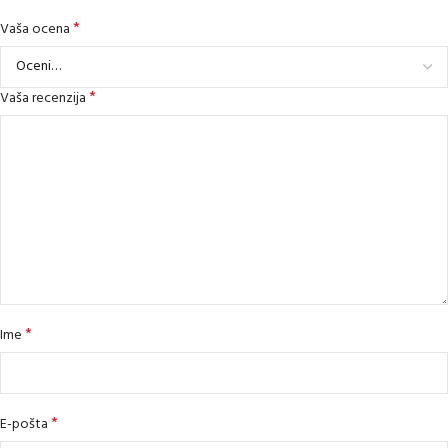
*
Vaša ocena
*
Vaša recenzija
*
Ime
*
E-pošta