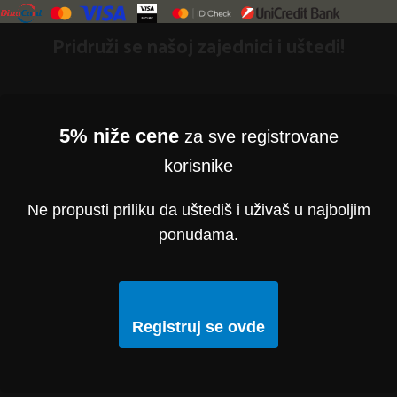
Pridruži se našoj zajednici i uštedi!
5% niže cene
za sve registrovane
korisnike
Ne propusti priliku da uštediš i uživaš u najboljim
ponudama.
Registruj se ovde