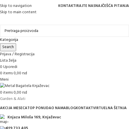
Skip to navigation
KONTAKTIRAJTE NAS
NAJČEŠĆA PITANJA
Skip to main content
Online kupovina, vaša nova rutina!
Kategorija
Search
Prijava / Registracija
Lista želja
0
Uporedi
0
items
0,00
rsd
Meni
0
items
0,00
rsd
Garden & Alati
AKCIJA MESECA
TOP PONUDA
O NAMA
BLOG
KONTAKT
VIRTUELNA ŠETNJA
Knjaza Miloša 169, Knjaževac
019 733 405