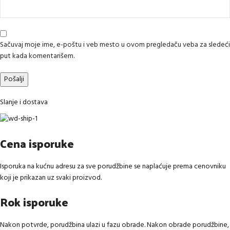
Sačuvaj moje ime, e-poštu i veb mesto u ovom pregledaču veba za sledeći
put kada komentarišem.
Slanje i dostava
Cena isporuke
Isporuka na kućnu adresu za sve porudžbine se naplaćuje prema cenovniku
koji je prikazan uz svaki proizvod.
Rok isporuke
Nakon potvrde, porudžbina ulazi u fazu obrade. Nakon obrade porudžbine,