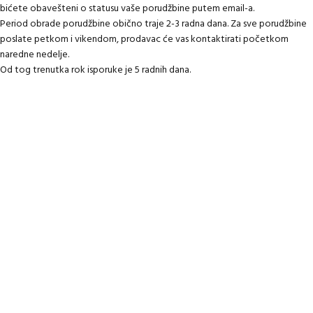
bićete obavešteni o statusu vaše porudžbine putem email-a.
Period obrade porudžbine obično traje 2-3 radna dana. Za sve porudžbine
poslate petkom i vikendom, prodavac će vas kontaktirati početkom
naredne nedelje.
Od tog trenutka rok isporuke je 5 radnih dana.