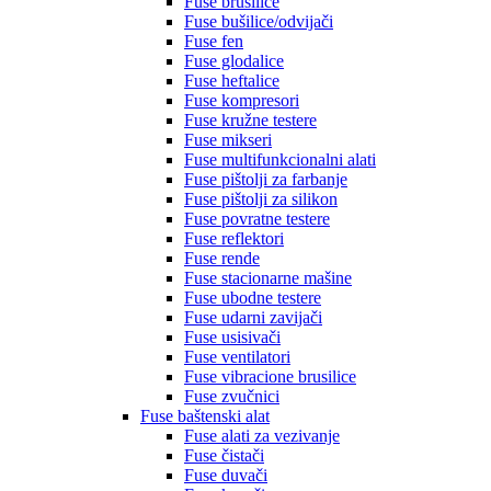
Fuse brusilice
Fuse bušilice/odvijači
Fuse fen
Fuse glodalice
Fuse heftalice
Fuse kompresori
Fuse kružne testere
Fuse mikseri
Fuse multifunkcionalni alati
Fuse pištolji za farbanje
Fuse pištolji za silikon
Fuse povratne testere
Fuse reflektori
Fuse rende
Fuse stacionarne mašine
Fuse ubodne testere
Fuse udarni zavijači
Fuse usisivači
Fuse ventilatori
Fuse vibracione brusilice
Fuse zvučnici
Fuse baštenski alat
Fuse alati za vezivanje
Fuse čistači
Fuse duvači