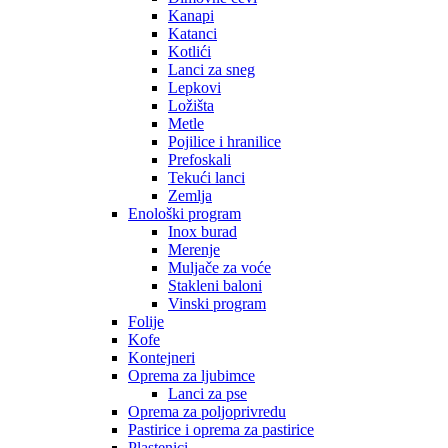
Kanapi
Katanci
Kotlići
Lanci za sneg
Lepkovi
Ložišta
Metle
Pojilice i hranilice
Prefoskali
Tekući lanci
Zemlja
Enološki program
Inox burad
Merenje
Muljače za voće
Stakleni baloni
Vinski program
Folije
Kofe
Kontejneri
Oprema za ljubimce
Lanci za pse
Oprema za poljoprivredu
Pastirice i oprema za pastirice
Plastenici