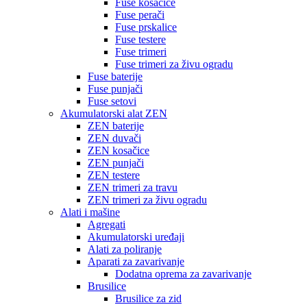
Fuse kosačice
Fuse perači
Fuse prskalice
Fuse testere
Fuse trimeri
Fuse trimeri za živu ogradu
Fuse baterije
Fuse punjači
Fuse setovi
Akumulatorski alat ZEN
ZEN baterije
ZEN duvači
ZEN kosačice
ZEN punjači
ZEN testere
ZEN trimeri za travu
ZEN trimeri za živu ogradu
Alati i mašine
Agregati
Akumulatorski uređaji
Alati za poliranje
Aparati za zavarivanje
Dodatna oprema za zavarivanje
Brusilice
Brusilice za zid