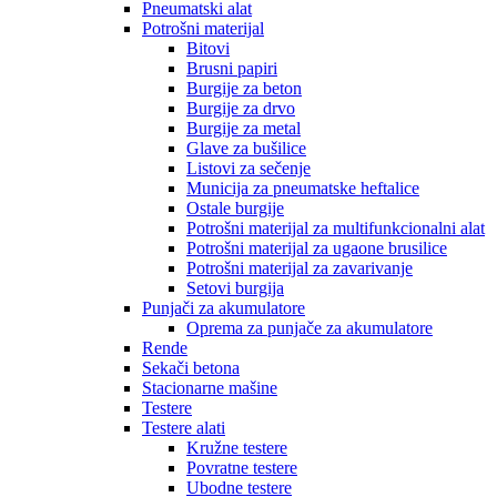
Pneumatski alat
Potrošni materijal
Bitovi
Brusni papiri
Burgije za beton
Burgije za drvo
Burgije za metal
Glave za bušilice
Listovi za sečenje
Municija za pneumatske heftalice
Ostale burgije
Potrošni materijal za multifunkcionalni alat
Potrošni materijal za ugaone brusilice
Potrošni materijal za zavarivanje
Setovi burgija
Punjači za akumulatore
Oprema za punjače za akumulatore
Rende
Sekači betona
Stacionarne mašine
Testere
Testere alati
Kružne testere
Povratne testere
Ubodne testere