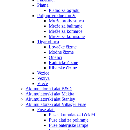
Platna
Platno za ogradu
Poljoprivredne mreže
Mreže protiv sunca
Mreže za baliranje
Mreže za komarce
Mreže za kornišone
Tigar obuća
Lovačke čizme
Modne čizme
Opanci
Radničke čizme
Ribarske čizme
Vezice
Veziva
Vreće
Akumulatorski alat B&D
Akumulatorski alat Makita
Akumulatorski alat Stanley
Akumulatorski alat Villager-Fuse
Fuse alati
Fuse akumulatoski čekići
Fuse alati za poliranje
Fuse baterijske lampe