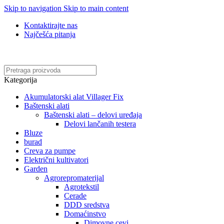
Skip to navigation
Skip to main content
Kontaktirajte nas
Najčešća pitanja
Online kupovina, vaša nova rutina!
Kategorija
Akumulatorski alat Villager Fix
Baštenski alati
Baštenski alati – delovi uređaja
Delovi lančanih testera
Bluze
burad
Creva za pumpe
Električni kultivatori
Garden
Agrorepromaterijal
Agrotekstil
Cerade
DDD sredstva
Domaćinstvo
Dimovne cevi