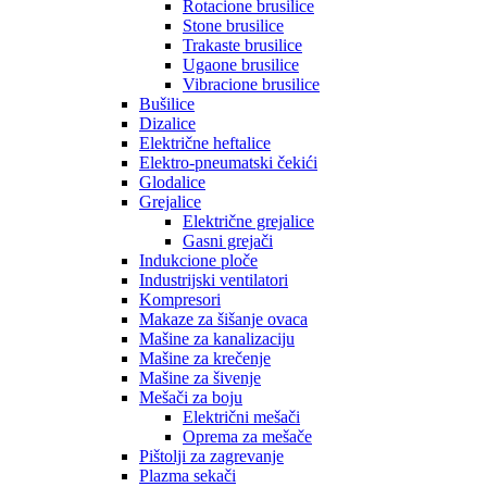
Rotacione brusilice
Stone brusilice
Trakaste brusilice
Ugaone brusilice
Vibracione brusilice
Bušilice
Dizalice
Električne heftalice
Elektro-pneumatski čekići
Glodalice
Grejalice
Električne grejalice
Gasni grejači
Indukcione ploče
Industrijski ventilatori
Kompresori
Makaze za šišanje ovaca
Mašine za kanalizaciju
Mašine za krečenje
Mašine za šivenje
Mešači za boju
Električni mešači
Oprema za mešače
Pištolji za zagrevanje
Plazma sekači