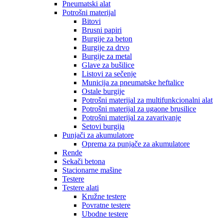
Pneumatski alat
Potrošni materijal
Bitovi
Brusni papiri
Burgije za beton
Burgije za drvo
Burgije za metal
Glave za bušilice
Listovi za sečenje
Municija za pneumatske heftalice
Ostale burgije
Potrošni materijal za multifunkcionalni alat
Potrošni materijal za ugaone brusilice
Potrošni materijal za zavarivanje
Setovi burgija
Punjači za akumulatore
Oprema za punjače za akumulatore
Rende
Sekači betona
Stacionarne mašine
Testere
Testere alati
Kružne testere
Povratne testere
Ubodne testere