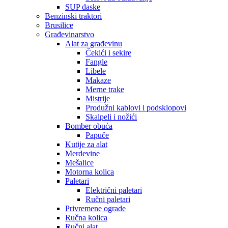
SUP daske
Benzinski traktori
Brusilice
Građevinarstvo
Alat za građevinu
Čekići i sekire
Fangle
Libele
Makaze
Merne trake
Mistrije
Produžni kablovi i podsklopovi
Skalpeli i nožići
Bomber obuća
Papuče
Kutije za alat
Merdevine
Mešalice
Motorna kolica
Paletari
Električni paletari
Ručni paletari
Privremene ograde
Ručna kolica
Ručni alat