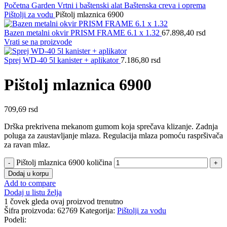
Početna
Garden
Vrtni i baštenski alat
Baštenska creva i oprema
Pištolji za vodu
Pištolj mlaznica 6900
Bazen metalni okvir PRISM FRAME 6.1 x 1.32
67.898,40
rsd
Vrati se na proizvode
Sprej WD-40 5l kanister + aplikator
7.186,80
rsd
Pištolj mlaznica 6900
709,69
rsd
Drška prekrivena mekanom gumom koja sprečava klizanje. Zadnja
poluga za zaustavljanje mlaza. Regulacija mlaza pomoću raspršivača
za ravan mlaz.
Pištolj mlaznica 6900 količina
Dodaj u korpu
Add to compare
Dodaj u listu želja
1
čovek gleda ovaj proizvod trenutno
Šifra proizvoda:
62769
Kategorija:
Pištolji za vodu
Podeli: