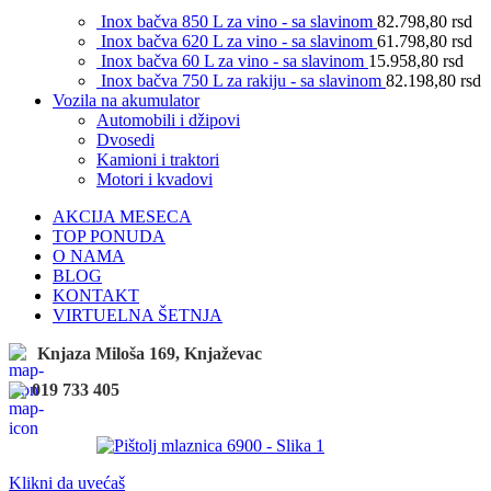
Inox bačva 850 L za vino - sa slavinom
82.798,80
rsd
Inox bačva 620 L za vino - sa slavinom
61.798,80
rsd
Inox bačva 60 L za vino - sa slavinom
15.958,80
rsd
Inox bačva 750 L za rakiju - sa slavinom
82.198,80
rsd
Vozila na akumulator
Automobili i džipovi
Dvosedi
Kamioni i traktori
Motori i kvadovi
AKCIJA MESECA
TOP PONUDA
O NAMA
BLOG
KONTAKT
VIRTUELNA ŠETNJA
Knjaza Miloša 169, Knjaževac
019 733 405
Klikni da uvećaš