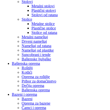
Stolovi
Metalni stolovi
Plastični stolovi
Stolovi od ratana
Stolice
Metalne stolice
Plastične stolice
Stolice od ratana
Metalni nameštaj
Drveni nameštaj
Nameštaj od ratana
Nameštaj od plastike
Suncobrani i tende
Baštenske ljuljaške
Baštenska oprema
Roštilji
Kotlići
Oprema za roštilje
Pribor za domaćinstvo
Dečija oprema
Baštenska oprema
Bazeni i oprema
Bazeni
Oprema za bazene
Čamci i oprema