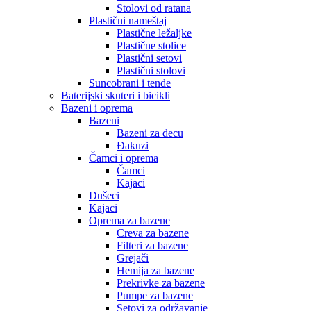
Stolovi od ratana
Plastični nameštaj
Plastične ležaljke
Plastične stolice
Plastični setovi
Plastični stolovi
Suncobrani i tende
Baterijski skuteri i bicikli
Bazeni i oprema
Bazeni
Bazeni za decu
Đakuzi
Čamci i oprema
Čamci
Kajaci
Dušeci
Kajaci
Oprema za bazene
Creva za bazene
Filteri za bazene
Grejači
Hemija za bazene
Prekrivke za bazene
Pumpe za bazene
Setovi za održavanje