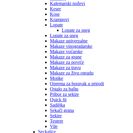
Kalemarski noževi
Keser
Kose
Krampovi
Lopate
Lopate za sneg
Lopate za sneg
Makaze univerzalne
Makaze vinogradarske
Makaze voćarske
Makaze za grane
Makaze za povrće
Makaze za travu
Makaze za živu ogradu
Motike
Oprema za boravak u prirodi
Ostalo za baštu
Pribor za sekire
Quick fit
Sadiljka
Sekači grana
Sekire
Testere
Vile
Seckalice