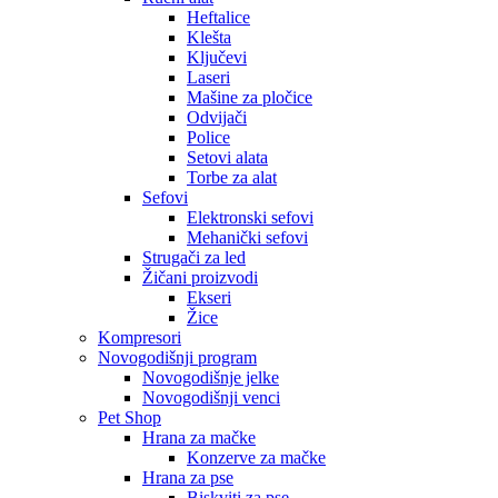
Heftalice
Klešta
Ključevi
Laseri
Mašine za pločice
Odvijači
Police
Setovi alata
Torbe za alat
Sefovi
Elektronski sefovi
Mehanički sefovi
Strugači za led
Žičani proizvodi
Ekseri
Žice
Kompresori
Novogodišnji program
Novogodišnje jelke
Novogodišnji venci
Pet Shop
Hrana za mačke
Konzerve za mačke
Hrana za pse
Biskviti za pse