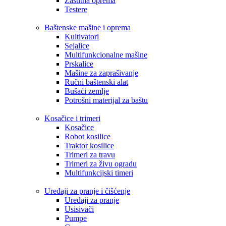
Zaštitna oprema
Testere
Baštenske mašine i oprema
Kultivatori
Sejalice
Multifunkcionalne mašine
Prskalice
Mašine za zaprašivanje
Ručni baštenski alat
Bušaći zemlje
Potrošni materijal za baštu
Kosačice i trimeri
Kosačice
Robot kosilice
Traktor kosilice
Trimeri za travu
Trimeri za živu ogradu
Multifunkcijski timeri
Uređaji za pranje i čišćenje
Uređaji za pranje
Usisivači
Pumpe