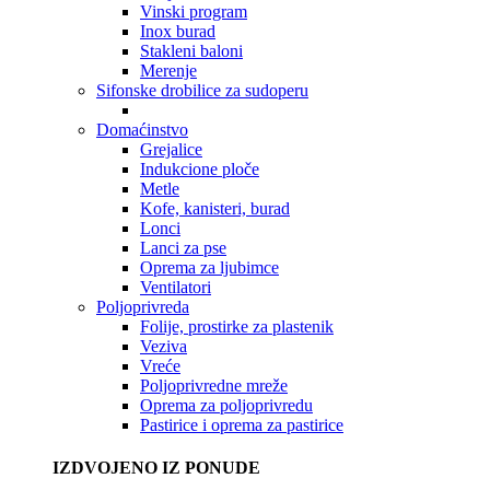
Vinski program
Inox burad
Stakleni baloni
Merenje
Sifonske drobilice za sudoperu
Domaćinstvo
Grejalice
Indukcione ploče
Metle
Kofe, kanisteri, burad
Lonci
Lanci za pse
Oprema za ljubimce
Ventilatori
Poljoprivreda
Folije, prostirke za plastenik
Veziva
Vreće
Poljoprivredne mreže
Oprema za poljoprivredu
Pastirice i oprema za pastirice
IZDVOJENO IZ PONUDE