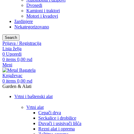
Dvosedi
Kamioni i traktori
Motori i kvadovi
žardinjere
Nekategorizovano
Search
Prijava / Registracija
Lista želja
0
Uporedi
0
items
0,00
rsd
Meni
0
items
0,00
rsd
Garden & Alati
Vrtni i baštenski alat
Vrtni alat
Cepači drva
Seckalice i drobilice
Duvači i usisivači lišća
Rezni alat i oprema