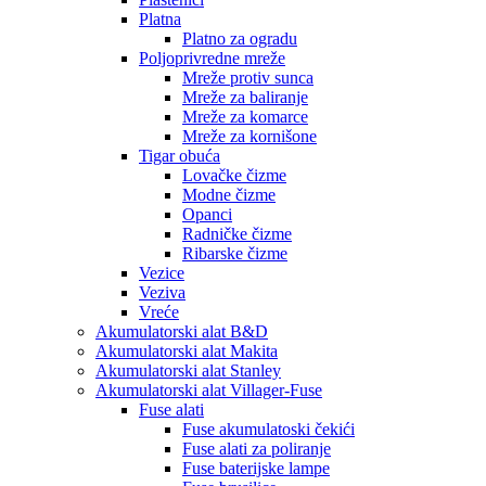
Platna
Platno za ogradu
Poljoprivredne mreže
Mreže protiv sunca
Mreže za baliranje
Mreže za komarce
Mreže za kornišone
Tigar obuća
Lovačke čizme
Modne čizme
Opanci
Radničke čizme
Ribarske čizme
Vezice
Veziva
Vreće
Akumulatorski alat B&D
Akumulatorski alat Makita
Akumulatorski alat Stanley
Akumulatorski alat Villager-Fuse
Fuse alati
Fuse akumulatoski čekići
Fuse alati za poliranje
Fuse baterijske lampe