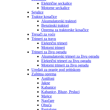
Električne seckalice
Motorne seckalice
Sejalice
Traktor kosačice
Akumulatorski traktori
Benzinski traktori
Oprema za traktorske kosačice
Tresači za voće
Trimeri za travu
Električni trimeri
Motorni trimeri
Trimeri za živu ogradu
Akumulatorski trimeri za živu ogradu
Električni trimeri za živu ogradu
Motorni trimeri za živu ogradu
Uređaji za pranje pod pritiskom
Zaštitna oprema
Antifoni
Jakne
Kabanice
Kabanice, Bluze, Prsluci
Majice
Naočare
Obuća
Pantalone