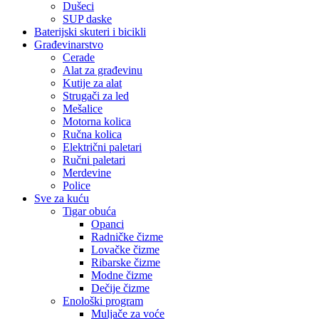
Dušeci
SUP daske
Baterijski skuteri i bicikli
Građevinarstvo
Cerade
Alat za građevinu
Kutije za alat
Strugači za led
Mešalice
Motorna kolica
Ručna kolica
Električni paletari
Ručni paletari
Merdevine
Police
Sve za kuću
Tigar obuća
Opanci
Radničke čizme
Lovačke čizme
Ribarske čizme
Modne čizme
Dečije čizme
Enološki program
Muljače za voće