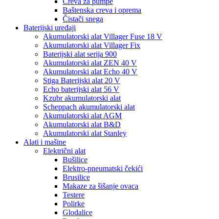
Creva za pumpe
Baštenska creva i oprema
Čistači snega
Baterijski uređaji
Akumulatorski alat Villager Fuse 18 V
Akumulatorski alat Villager Fix
Baterijski alat serija 900
Akumulatorski alat ZEN 40 V
Akumulatorski alat Echo 40 V
Stiga Baterijski alat 20 V
Echo baterijski alat 56 V
Kzubr akumulatorski alat
Scheppach akumulatorski alat
Akumulatorski alat AGM
Akumulatorski alat B&D
Akumulatorski alat Stanley
Alati i mašine
Električni alat
Bušilice
Elektro-pneumatski čekići
Brusilice
Makaze za šišanje ovaca
Testere
Polirke
Glodalice