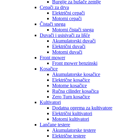
Burgije za bušače zemlje
Cepači za drva
Električni cepači
Motorni cepači
Čistači snega
Motorni čistači snega
Duvači i usisivači za lišće
Akumulatorski duvači
Električni duvači
Motorni duvači
Front mower
Front mower benzinski
Kosačice
Akumulatorske kosačice
Električne kosačice
Motorne kosačice
Ručna cilinder kosačica
Zero Turn kosačice
Kultivatori
Dodatna oprema za kultivatore
Električni kultivatori
Motorni kultivatori
Lančane testere
Akumulatorske testere
Električne testere