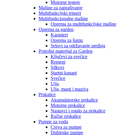
Motorne testere
Mašine za zaprašivanje
Multifunkcijski trimeri
Multifunkcionalne mašine
Oprema za multifunkcijske mašine
Oprema za garden
Kanisteri
Oprema za šumu
Setovi za održavanje uređaja
Potrošni materijal za Garden
Ključevi za svećice
Remeni
Silkovi
Startni kanapi
Svećice
Ulja
Ulja, masti i maziva
Prskalice
Akumulatorske prskalice
Motorne prskalice
Nastavci i ostalo za prskalice
Ručne prskalice
Pumpe za vodu
Creva za pumpe
Dubinske pumpe