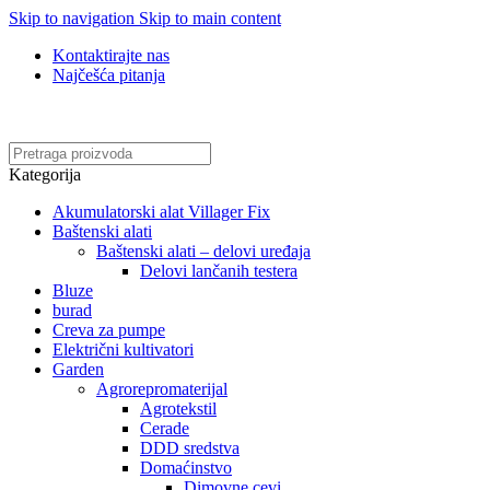
Skip to navigation
Skip to main content
Kontaktirajte nas
Najčešća pitanja
Online kupovina, vaša nova rutina!
Kategorija
Akumulatorski alat Villager Fix
Baštenski alati
Baštenski alati – delovi uređaja
Delovi lančanih testera
Bluze
burad
Creva za pumpe
Električni kultivatori
Garden
Agrorepromaterijal
Agrotekstil
Cerade
DDD sredstva
Domaćinstvo
Dimovne cevi