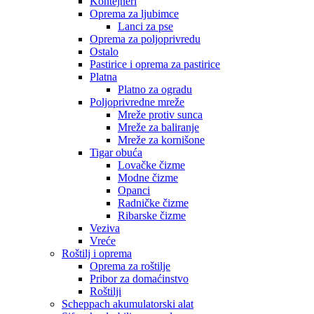
Kontejneri
Oprema za ljubimce
Lanci za pse
Oprema za poljoprivredu
Ostalo
Pastirice i oprema za pastirice
Platna
Platno za ogradu
Poljoprivredne mreže
Mreže protiv sunca
Mreže za baliranje
Mreže za kornišone
Tigar obuća
Lovačke čizme
Modne čizme
Opanci
Radničke čizme
Ribarske čizme
Veziva
Vreće
Roštilj i oprema
Oprema za roštilje
Pribor za domaćinstvo
Roštilji
Scheppach akumulatorski alat