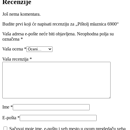
Recenzije
Još nema komentara.
Budite prvi koji će napisati recenziju za „Pištolj mlaznica 6900“
Vaša adresa e-pošte neće biti objavljena.
Neophodna polja su
označena
*
Vaša ocena
*
Vaša recenzija
*
Ime
*
E-pošta
*
Sačuvaj moje ime, e-poštu i veb mesto u ovom pregledaču veba