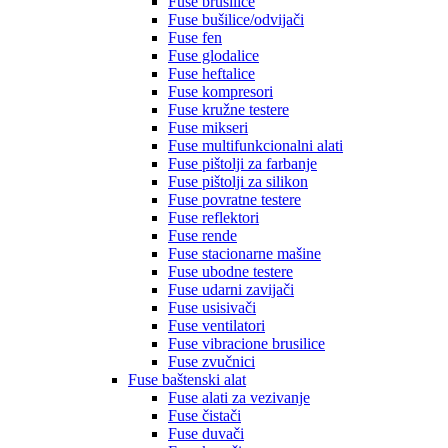
Fuse brusilice
Fuse bušilice/odvijači
Fuse fen
Fuse glodalice
Fuse heftalice
Fuse kompresori
Fuse kružne testere
Fuse mikseri
Fuse multifunkcionalni alati
Fuse pištolji za farbanje
Fuse pištolji za silikon
Fuse povratne testere
Fuse reflektori
Fuse rende
Fuse stacionarne mašine
Fuse ubodne testere
Fuse udarni zavijači
Fuse usisivači
Fuse ventilatori
Fuse vibracione brusilice
Fuse zvučnici
Fuse baštenski alat
Fuse alati za vezivanje
Fuse čistači
Fuse duvači