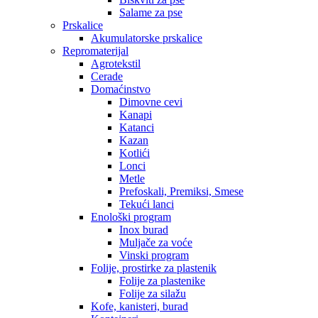
Salame za pse
Prskalice
Akumulatorske prskalice
Repromaterijal
Agrotekstil
Cerade
Domaćinstvo
Dimovne cevi
Kanapi
Katanci
Kazan
Kotlići
Lonci
Metle
Prefoskali, Premiksi, Smese
Tekući lanci
Enološki program
Inox burad
Muljače za voće
Vinski program
Folije, prostirke za plastenik
Folije za plastenike
Folije za silažu
Kofe, kanisteri, burad