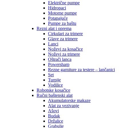
Električne pumpe
Hidropaci
Motorne pumpe
Potapajuće
Pumpe za baštu
Rezni alat i oprema
Cirkulari za trimere
Glave za trimere
Lanci
Noževi za kosačice
Noževi za trimere
Oštrači lanca
Powersharp
Rezne garniture za testere – lančanici
Set
Turpije
Vodilice
Robotske kosačice
Ručni baštenski alat
Akumulatorske makaze
Alat za vezivanje
Ašovi
Budak
Držalice
Grabulje