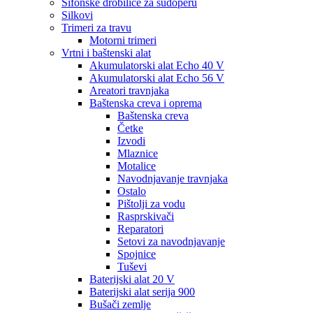
Sifonske drobilice za sudoperu
Silkovi
Trimeri za travu
Motorni trimeri
Vrtni i baštenski alat
Akumulatorski alat Echo 40 V
Akumulatorski alat Echo 56 V
Areatori travnjaka
Baštenska creva i oprema
Baštenska creva
Četke
Izvodi
Mlaznice
Motalice
Navodnjavanje travnjaka
Ostalo
Pištolji za vodu
Rasprskivači
Reparatori
Setovi za navodnjavanje
Spojnice
Tuševi
Baterijski alat 20 V
Baterijski alat serija 900
Bušači zemlje