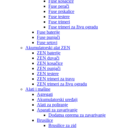
Fuse kosačice
Fuse perači
Fuse prskalice
Fuse testere
Fuse trimeri
Fuse trimeri za živu ogradu
Fuse baterije
Fuse punjači
Fuse setovi
Akumulatorski alat ZEN
ZEN baterije
ZEN duvači
ZEN kosačice
ZEN punjači
ZEN testere
ZEN trimeri za travu
ZEN trimeri za živu ogradu
Alati i mašine
Agregati
Akumulatorski uređaji
Alati za poliranje
Aparati za zavarivanje
Dodatna oprema za zavarivanje
Brusilice
Brusilice za zid