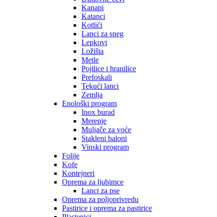
Kanapi
Katanci
Kotlići
Lanci za sneg
Lepkovi
Ložišta
Metle
Pojilice i hranilice
Prefoskali
Tekući lanci
Zemlja
Enološki program
Inox burad
Merenje
Muljače za voće
Stakleni baloni
Vinski program
Folije
Kofe
Kontejneri
Oprema za ljubimce
Lanci za pse
Oprema za poljoprivredu
Pastirice i oprema za pastirice
Plastenici