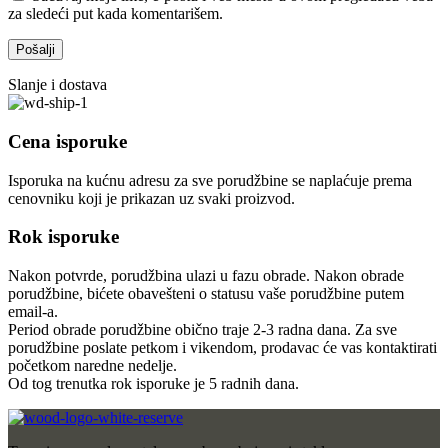
za sledeći put kada komentarišem.
Slanje i dostava
Cena isporuke
Isporuka na kućnu adresu za sve porudžbine se naplaćuje prema
cenovniku koji je prikazan uz svaki proizvod.
Rok isporuke
Nakon potvrde, porudžbina ulazi u fazu obrade. Nakon obrade
porudžbine, bićete obavešteni o statusu vaše porudžbine putem
email-a.
Period obrade porudžbine obično traje 2-3 radna dana. Za sve
porudžbine poslate petkom i vikendom, prodavac će vas kontaktirati
početkom naredne nedelje.
Od tog trenutka rok isporuke je 5 radnih dana.