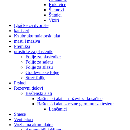
Rukavice
Šlemovi
Štitnici
Viziri
Igračke za dvorište
kanisteri
Kzubr akumulatorski alat
masti i maziva
Premiksi
prostirke za plastenik
Folije za plastenike
Folije za salatu
Folije za silažu
Građevinske folije
Streč folije
Prsluci
Rezervni delovi
Baštenski alati
Baštenski alati – noževi za kosačice
Baštenski alati – rezne garniture za testere
Lančanici
Smese
Ventilatori
Vozila na akumulator
Automobili i džipovi