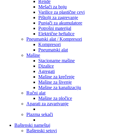
Rende
Mešači za boju
Varilice za plastične cevi
Pištolji za zagrevanje
Punjači za akumulatore
Potrošni materijal
Električne heftalice
Pneumatski alat / Kompresori
Kompresori
Pneumatski alat
Mašine
Stacionarne mašine
Dizalice
Agregati
Mašine za krečenje
Mašine za šivenje
Mašine za kanalizaciju
Ručni alat
Mašine za pločice
Aparati za zavarivanje
Plazma sekači
Baštenski nameštaj
Baštenski setovi