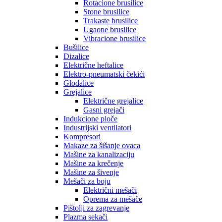
Rotacione brusilice
Stone brusilice
Trakaste brusilice
Ugaone brusilice
Vibracione brusilice
Bušilice
Dizalice
Električne heftalice
Elektro-pneumatski čekići
Glodalice
Grejalice
Električne grejalice
Gasni grejači
Indukcione ploče
Industrijski ventilatori
Kompresori
Makaze za šišanje ovaca
Mašine za kanalizaciju
Mašine za krečenje
Mašine za šivenje
Mešači za boju
Električni mešači
Oprema za mešače
Pištolji za zagrevanje
Plazma sekači