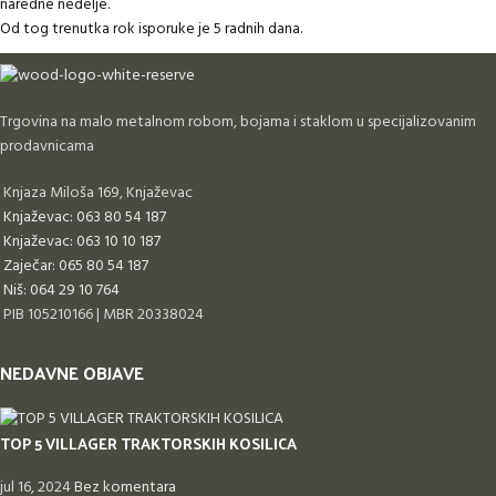
naredne nedelje.
Od tog trenutka rok isporuke je 5 radnih dana.
Trgovina na malo metalnom robom, bojama i staklom u specijalizovanim
prodavnicama
Knjaza Miloša 169, Knjaževac
Knjaževac: 063 80 54 187
Knjaževac: 063 10 10 187
Zaječar: 065 80 54 187
Niš: 064 29 10 764
PIB 105210166 | MBR 20338024
NEDAVNE OBJAVE
TOP 5 VILLAGER TRAKTORSKIH KOSILICA
jul 16, 2024
Bez komentara