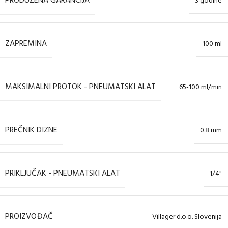
PRODUŽENA GARANCIJA
3 godine
ZAPREMINA
100 ml
MAKSIMALNI PROTOK - PNEUMATSKI ALAT
65-100 ml/min
PREČNIK DIZNE
0.8 mm
PRIKLJUČAK - PNEUMATSKI ALAT
1/4"
PROIZVOĐAČ
Villager d.o.o. Slovenija