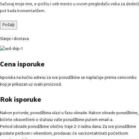
Sačuvaj moje ime, e-poštu i veb mesto u ovom pregledaču veba za sledeći
put kada komentarišem.
Slanje i dostava
Cena isporuke
Isporuka na kućnu adresu za sve porudžbine se naplaćuje prema cenovniku
koji je prikazan uz svaki proizvod.
Rok isporuke
Nakon potvrde, porudžbina ulazi u fazu obrade. Nakon obrade porudžbine,
bićete obavešteni o statusu vaše porudžbine putem email-a.
Period obrade porudžbine obično traje 2-3 radna dana. Za sve porudžbine
poslate petkom i vikendom, prodavac će vas kontaktirati početkom