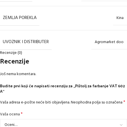
ZEMLJA POREKLA
Kina
UVOZNIK I DISTRIBUTER
Agromarket doo
Recenzije (0)
Recenzije
Još nema komentara.
Budite prvi koji će napisati recenziju za „Pištolj za farbanje VAT 602
A“
*
Vaša adresa e-pošte neće biti objavljena.
Neophodna polja su označena
*
Vaša ocena