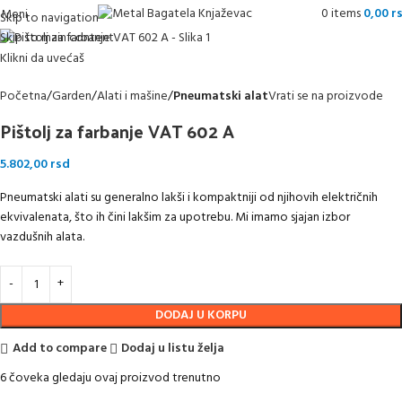
0
items
0,00
r
Meni
Skip to navigation
Skip to main content
Klikni da uvećaš
Početna
Garden
Alati i mašine
Pneumatski alat
Vrati se na proizvode
Pištolj za farbanje VAT 602 A
5.802,00
rsd
Pneumatski alati su generalno lakši i kompaktniji od njihovih električnih
ekvivalenata, što ih čini lakšim za upotrebu. Mi imamo sjajan izbor
vazdušnih alata.
DODAJ U KORPU
Add to compare
Dodaj u listu želja
6
čoveka gledaju ovaj proizvod trenutno