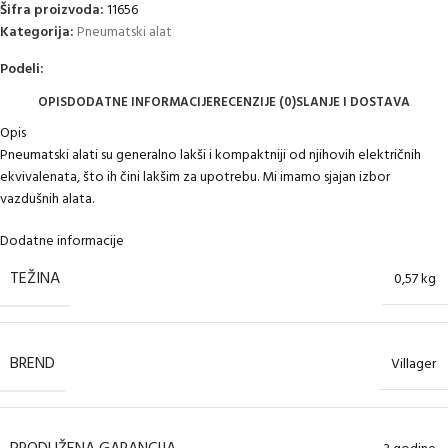
Šifra proizvoda:
11656
Kategorija:
Pneumatski alat
Podeli:
OPIS
DODATNE INFORMACIJE
RECENZIJE (0)
SLANJE I DOSTAVA
Opis
Pneumatski alati su generalno lakši i kompaktniji od njihovih električnih
ekvivalenata, što ih čini lakšim za upotrebu. Mi imamo sjajan izbor
vazdušnih alata.
Dodatne informacije
TEŽINA
0,57 kg
BREND
Villager