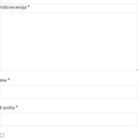
*
Vaša recenzija
*
Ime
*
E-pošta