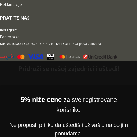
Reklamacije
PRATITE NAS
Instagram
Facebook
METAL-BAGATELA
2024 DESIGN BY
IvkoSOFT
. Sva prava zadržana.
Pridruži se našoj zajednici i uštedi!
5% niže cene
za sve registrovane
korisnike
Ne propusti priliku da uštediš i uživaš u najboljim
ponudama.