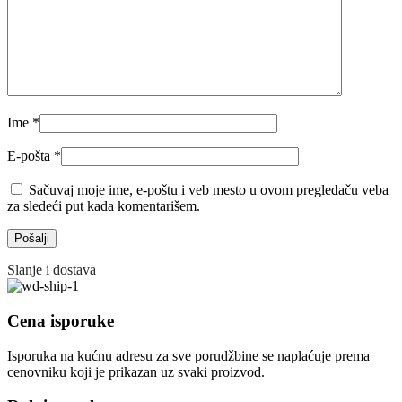
Ime
*
E-pošta
*
Sačuvaj moje ime, e-poštu i veb mesto u ovom pregledaču veba
za sledeći put kada komentarišem.
Slanje i dostava
Cena isporuke
Isporuka na kućnu adresu za sve porudžbine se naplaćuje prema
cenovniku koji je prikazan uz svaki proizvod.