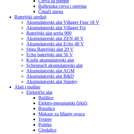
Creva za pumpe
Baštenska creva i oprema
Čistači snega
Baterijski uređaji
Akumulatorski alat Villager Fuse 18 V
Akumulatorski alat Villager Fix
Baterijski alat serija 900
Akumulatorski alat ZEN 40 V
Akumulatorski alat Echo 40 V
Stiga Baterijski alat 20 V
Echo baterijski alat 56 V
Kzubr akumulatorski alat
Scheppach akumulatorski alat
Akumulatorski alat AGM
Akumulatorski alat B&D
Akumulatorski alat Stanley
Alati i mašine
Električni alat
Bušilice
Elektro-pneumatski čekići
Brusilice
Makaze za šišanje ovaca
Testere
Polirke
Glodalice