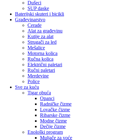
Dušeci
SUP daske
Baterijski skuteri i bicikli
Građevinarstvo
Cerade
Alat za građevinu
Kutije za alat
Strugači za led
Mešalice
Motorna kolica
Ručna kolica
Električni paletari
Ručni paletari
Merdevine
Police
Sve za kuću
Tigar obuća
Opanci
Radničke čizme
Lovačke čizme
Ribarske čizme
Modne čizme
Dečije čizme
Enološki program
Muljače za voće