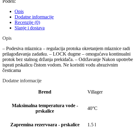
Podeli:
Opis
Dodatne informacije
Recenzije (0)
Slanje i dostava
Opis
– Podesiva mlaznica – regulacija protoka okretanjem mlaznice radi
prilagođavanja zadatku. – LOCK dugme – omogućava kontinualni
protok bez stalnog držanja prekidača. – Održavanje Nakon upotrebe
isprati prskalicu čistom vodom. Ne koristiti vodu abrazivnim
česticama
Dodatne informacije
Brend
Villager
Maksimalna temperatura vode -
40°C
prskalice
Zapremina rezervoara - prskalice
1.5 l