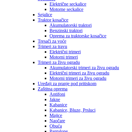
Električne seckalice
Motorne seckalice
Sejalice
Traktor kosačice
Akumulatorski traktori
Benzinski traktori
Oprema za traktorske kosačice
Tresači za voće
Trimeri za travu
Električni trimeri
Motorni trimeri
Trimeri za živu ogradu
Akumulatorski trimeri za živu ogradu
Električni trimeri za živu ogradu
Motorni trimeri za živu ogradu
Uređaji za pranje pod pritiskom
Zaštitna oprema
Antifoni
Jakne
Kabanice
Kabanice, Bluze, Prsluci
Majice
Naočare
Obuća
Pantalone