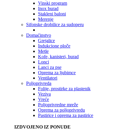
Vinski program
Inox burad
Stakleni baloni
Merenje
Sifonske drobilice za sudoperu
Domaćinstvo
Grejalice
Indukcione ploče
Metle
Kofe, kanisteri, burad
Lonci
Lanci za pse
Oprema za ljubimce
Ventilatori
Poljoprivreda
Folije, prostirke za plastenik
Veziva
Vreće
Poljoprivredne mreže
Oprema za poljoprivredu
Pastirice i oprema za pastirice
IZDVOJENO IZ PONUDE