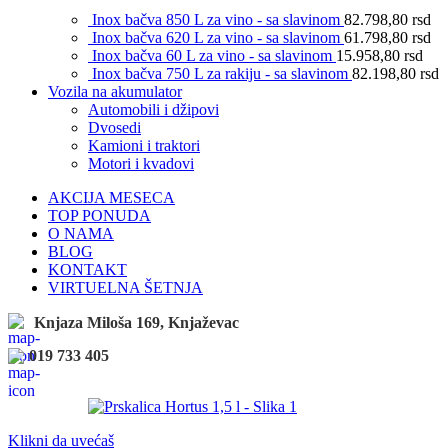
Inox bačva 850 L za vino - sa slavinom
82.798,80
rsd
Inox bačva 620 L za vino - sa slavinom
61.798,80
rsd
Inox bačva 60 L za vino - sa slavinom
15.958,80
rsd
Inox bačva 750 L za rakiju - sa slavinom
82.198,80
rsd
Vozila na akumulator
Automobili i džipovi
Dvosedi
Kamioni i traktori
Motori i kvadovi
AKCIJA MESECA
TOP PONUDA
O NAMA
BLOG
KONTAKT
VIRTUELNA ŠETNJA
Knjaza Miloša 169, Knjaževac
019 733 405
Klikni da uvećaš