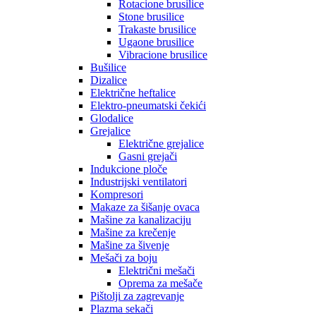
Rotacione brusilice
Stone brusilice
Trakaste brusilice
Ugaone brusilice
Vibracione brusilice
Bušilice
Dizalice
Električne heftalice
Elektro-pneumatski čekići
Glodalice
Grejalice
Električne grejalice
Gasni grejači
Indukcione ploče
Industrijski ventilatori
Kompresori
Makaze za šišanje ovaca
Mašine za kanalizaciju
Mašine za krečenje
Mašine za šivenje
Mešači za boju
Električni mešači
Oprema za mešače
Pištolji za zagrevanje
Plazma sekači