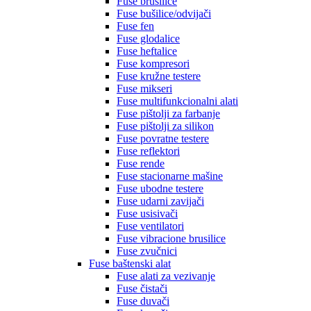
Fuse brusilice
Fuse bušilice/odvijači
Fuse fen
Fuse glodalice
Fuse heftalice
Fuse kompresori
Fuse kružne testere
Fuse mikseri
Fuse multifunkcionalni alati
Fuse pištolji za farbanje
Fuse pištolji za silikon
Fuse povratne testere
Fuse reflektori
Fuse rende
Fuse stacionarne mašine
Fuse ubodne testere
Fuse udarni zavijači
Fuse usisivači
Fuse ventilatori
Fuse vibracione brusilice
Fuse zvučnici
Fuse baštenski alat
Fuse alati za vezivanje
Fuse čistači
Fuse duvači