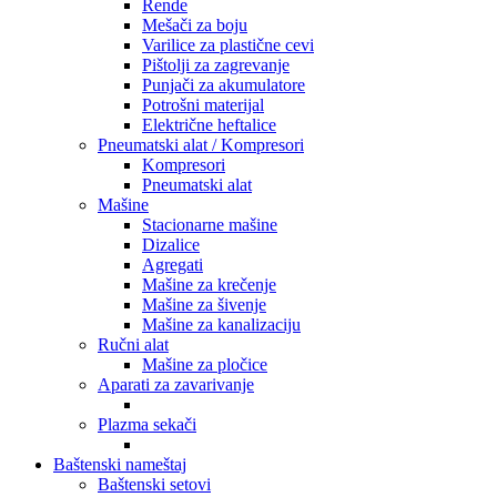
Rende
Mešači za boju
Varilice za plastične cevi
Pištolji za zagrevanje
Punjači za akumulatore
Potrošni materijal
Električne heftalice
Pneumatski alat / Kompresori
Kompresori
Pneumatski alat
Mašine
Stacionarne mašine
Dizalice
Agregati
Mašine za krečenje
Mašine za šivenje
Mašine za kanalizaciju
Ručni alat
Mašine za pločice
Aparati za zavarivanje
Plazma sekači
Baštenski nameštaj
Baštenski setovi