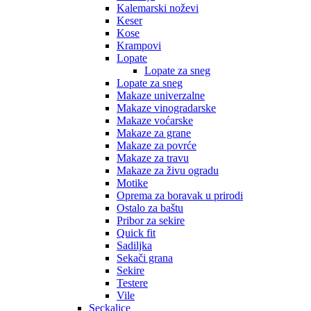
Kalemarski noževi
Keser
Kose
Krampovi
Lopate
Lopate za sneg
Lopate za sneg
Makaze univerzalne
Makaze vinogradarske
Makaze voćarske
Makaze za grane
Makaze za povrće
Makaze za travu
Makaze za živu ogradu
Motike
Oprema za boravak u prirodi
Ostalo za baštu
Pribor za sekire
Quick fit
Sadiljka
Sekači grana
Sekire
Testere
Vile
Seckalice