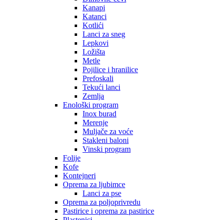
Kanapi
Katanci
Kotlići
Lanci za sneg
Lepkovi
Ložišta
Metle
Pojilice i hranilice
Prefoskali
Tekući lanci
Zemlja
Enološki program
Inox burad
Merenje
Muljače za voće
Stakleni baloni
Vinski program
Folije
Kofe
Kontejneri
Oprema za ljubimce
Lanci za pse
Oprema za poljoprivredu
Pastirice i oprema za pastirice
Plastenici