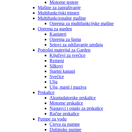
Motorne testere
Mašine za zaprašivanje
Multifunkcijski trimeri
Multifunkcionalne mašine
Oprema za multifunkcijske mašine
Oprema za garden
Kanisteri
Oprema za šumu
Setovi za održavanje uređaja
Potrošni materijal za Garden
Ključevi za svećice
Remeni
Silkovi
Startni kanapi
Svećice
Ulja
Ulja, masti i maziva
Prskalice
Akumulatorske prskalice
Motorne prskalice
Nastavci i ostalo za prskalice
Ručne prskalice
Pumpe za vodu
Creva za pumpe
Dubinske pumpe