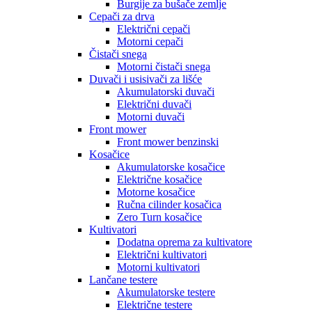
Burgije za bušače zemlje
Cepači za drva
Električni cepači
Motorni cepači
Čistači snega
Motorni čistači snega
Duvači i usisivači za lišće
Akumulatorski duvači
Električni duvači
Motorni duvači
Front mower
Front mower benzinski
Kosačice
Akumulatorske kosačice
Električne kosačice
Motorne kosačice
Ručna cilinder kosačica
Zero Turn kosačice
Kultivatori
Dodatna oprema za kultivatore
Električni kultivatori
Motorni kultivatori
Lančane testere
Akumulatorske testere
Električne testere