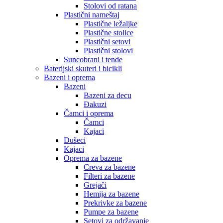
Stolovi od ratana
Plastični nameštaj
Plastične ležaljke
Plastične stolice
Plastični setovi
Plastični stolovi
Suncobrani i tende
Baterijski skuteri i bicikli
Bazeni i oprema
Bazeni
Bazeni za decu
Đakuzi
Čamci i oprema
Čamci
Kajaci
Dušeci
Kajaci
Oprema za bazene
Creva za bazene
Filteri za bazene
Grejači
Hemija za bazene
Prekrivke za bazene
Pumpe za bazene
Setovi za održavanje