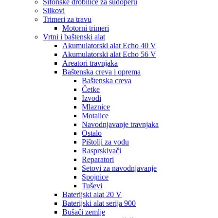
Sifonske drobilice za sudoperu
Silkovi
Trimeri za travu
Motorni trimeri
Vrtni i baštenski alat
Akumulatorski alat Echo 40 V
Akumulatorski alat Echo 56 V
Areatori travnjaka
Baštenska creva i oprema
Baštenska creva
Četke
Izvodi
Mlaznice
Motalice
Navodnjavanje travnjaka
Ostalo
Pištolji za vodu
Rasprskivači
Reparatori
Setovi za navodnjavanje
Spojnice
Tuševi
Baterijski alat 20 V
Baterijski alat serija 900
Bušači zemlje