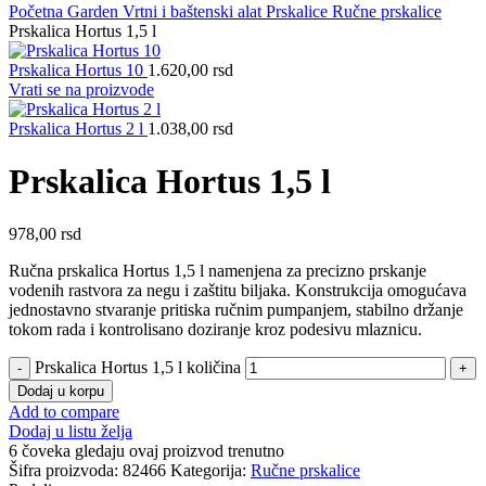
Početna
Garden
Vrtni i baštenski alat
Prskalice
Ručne prskalice
Prskalica Hortus 1,5 l
Prskalica Hortus 10
1.620,00
rsd
Vrati se na proizvode
Prskalica Hortus 2 l
1.038,00
rsd
Prskalica Hortus 1,5 l
978,00
rsd
Ručna prskalica Hortus 1,5 l namenjena za precizno prskanje
vodenih rastvora za negu i zaštitu biljaka. Konstrukcija omogućava
jednostavno stvaranje pritiska ručnim pumpanjem, stabilno držanje
tokom rada i kontrolisano doziranje kroz podesivu mlaznicu.
Prskalica Hortus 1,5 l količina
Dodaj u korpu
Add to compare
Dodaj u listu želja
6
čoveka gledaju ovaj proizvod trenutno
Šifra proizvoda:
82466
Kategorija:
Ručne prskalice