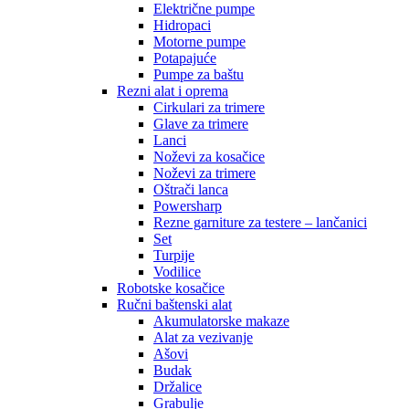
Električne pumpe
Hidropaci
Motorne pumpe
Potapajuće
Pumpe za baštu
Rezni alat i oprema
Cirkulari za trimere
Glave za trimere
Lanci
Noževi za kosačice
Noževi za trimere
Oštrači lanca
Powersharp
Rezne garniture za testere – lančanici
Set
Turpije
Vodilice
Robotske kosačice
Ručni baštenski alat
Akumulatorske makaze
Alat za vezivanje
Ašovi
Budak
Držalice
Grabulje