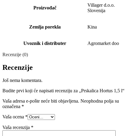
Villager d.o.o.
Proizvođač
Slovenija
Zemlja porekla
Kina
Uvoznik i distributer
Agromarket doo
Recenzije (0)
Recenzije
Još nema komentara.
Budite prvi koji će napisati recenziju za „Prskalica Hortus 1,5 l“
Vaša adresa e-pošte neće biti objavljena.
Neophodna polja su
označena
*
Vaša ocena
*
Vaša recenzija
*