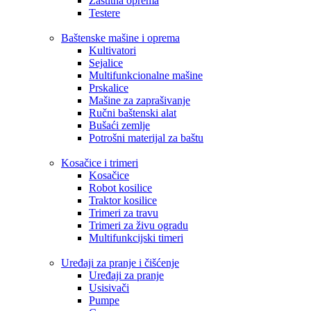
Zaštitna oprema
Testere
Baštenske mašine i oprema
Kultivatori
Sejalice
Multifunkcionalne mašine
Prskalice
Mašine za zaprašivanje
Ručni baštenski alat
Bušaći zemlje
Potrošni materijal za baštu
Kosačice i trimeri
Kosačice
Robot kosilice
Traktor kosilice
Trimeri za travu
Trimeri za živu ogradu
Multifunkcijski timeri
Uređaji za pranje i čišćenje
Uređaji za pranje
Usisivači
Pumpe