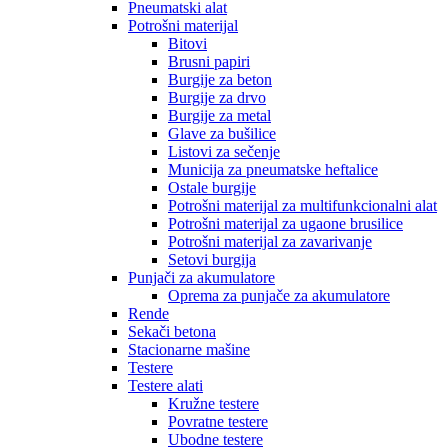
Pneumatski alat
Potrošni materijal
Bitovi
Brusni papiri
Burgije za beton
Burgije za drvo
Burgije za metal
Glave za bušilice
Listovi za sečenje
Municija za pneumatske heftalice
Ostale burgije
Potrošni materijal za multifunkcionalni alat
Potrošni materijal za ugaone brusilice
Potrošni materijal za zavarivanje
Setovi burgija
Punjači za akumulatore
Oprema za punjače za akumulatore
Rende
Sekači betona
Stacionarne mašine
Testere
Testere alati
Kružne testere
Povratne testere
Ubodne testere