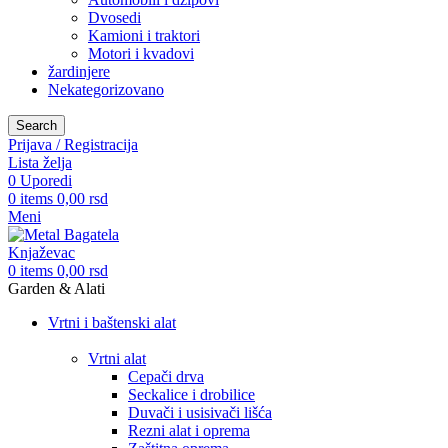
Dvosedi
Kamioni i traktori
Motori i kvadovi
žardinjere
Nekategorizovano
Search
Prijava / Registracija
Lista želja
0
Uporedi
0
items
0,00
rsd
Meni
0
items
0,00
rsd
Garden & Alati
Vrtni i baštenski alat
Vrtni alat
Cepači drva
Seckalice i drobilice
Duvači i usisivači lišća
Rezni alat i oprema