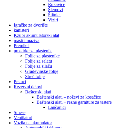
Rukavice
Šlemovi
Štitnici
Viziri
Igračke za dvorište
kanisteri
Kzubr akumulatorski alat
masti i maziva
Premiksi
prostirke za plastenik
Folije za plastenike
Folije za salatu
Folije za silažu
Građevinske folije
Streč folije
Prsluci
Rezervni delovi
Baštenski alati
Baštenski alati – noževi za kosačice
Baštenski alati – rezne garniture za testere
Lančanici
Smese
Ventilatori
Vozila na akumulator
Automobili i džipovi