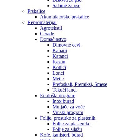
Salame za pse
Prskalice
Akumulatorske prskalice
Repromaterijal
Agrotekstil
Cerade
Domaćinstvo
Dimovne cevi
Kanapi
Katanci
Kazan
Kotlići
Lonci
Metle
Prefoskali, Premiksi, Smese
Tekući lanci
Enološki program
Inox burad
Muljače za voće
Vinski program
Folije, prostirke za plastenik
Folije za plastenike
Folije za silažu
Kofe, kanisteri, burad