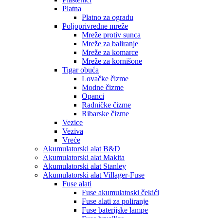
Platna
Platno za ogradu
Poljoprivredne mreže
Mreže protiv sunca
Mreže za baliranje
Mreže za komarce
Mreže za kornišone
Tigar obuća
Lovačke čizme
Modne čizme
Opanci
Radničke čizme
Ribarske čizme
Vezice
Veziva
Vreće
Akumulatorski alat B&D
Akumulatorski alat Makita
Akumulatorski alat Stanley
Akumulatorski alat Villager-Fuse
Fuse alati
Fuse akumulatoski čekići
Fuse alati za poliranje
Fuse baterijske lampe