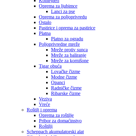
Kontejneri
Oprema za ljubimce
Lanci za pse
Oprema za poljoprivredu
Ostalo
Pastirice i oprema za pastirice
Platna
Platno za ogradu
Poljoprivredne mreže
Mreže protiv sunca
Mreže za baliranje
Mreže za kornišone
Tigar obuća
Lovačke čizme
Modne čizme
Opanci
Radničke čizme
Ribarske čizme
Veziva
Vreće
Roštilj i oprema
Oprema za roštilje
Pribor za domaćinstvo
Roštilji
Scheppach akumulatorski alat