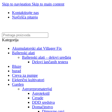
Skip to navigation
Skip to main content
Kontaktirajte nas
Najčešća pitanja
Online kupovina, vaša nova rutina!
Kategorija
Akumulatorski alat Villager Fix
Baštenski alati
Baštenski alati – delovi uređaja
Delovi lančanih testera
Bluze
burad
Creva za pumpe
Električni kultivatori
Garden
Agrorepromaterijal
Agrotekstil
Cerade
DDD sredstva
Domaćinstvo
Dimovne cevi