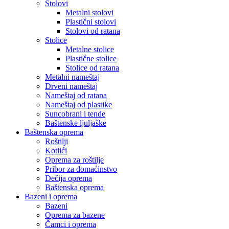
Stolovi
Metalni stolovi
Plastični stolovi
Stolovi od ratana
Stolice
Metalne stolice
Plastične stolice
Stolice od ratana
Metalni nameštaj
Drveni nameštaj
Nameštaj od ratana
Nameštaj od plastike
Suncobrani i tende
Baštenske ljuljaške
Baštenska oprema
Roštilji
Kotlići
Oprema za roštilje
Pribor za domaćinstvo
Dečija oprema
Baštenska oprema
Bazeni i oprema
Bazeni
Oprema za bazene
Čamci i oprema