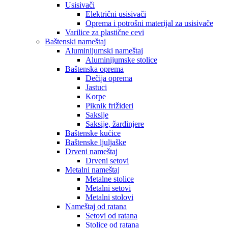
Usisivači
Električni usisivači
Oprema i potrošni materijal za usisivače
Varilice za plastične cevi
Baštenski nameštaj
Aluminijumski nameštaj
Aluminijumske stolice
Baštenska oprema
Dečija oprema
Jastuci
Korpe
Piknik frižideri
Saksije
Saksije, žardinjere
Baštenske kućice
Baštenske ljuljaške
Drveni nameštaj
Drveni setovi
Metalni nameštaj
Metalne stolice
Metalni setovi
Metalni stolovi
Nameštaj od ratana
Setovi od ratana
Stolice od ratana