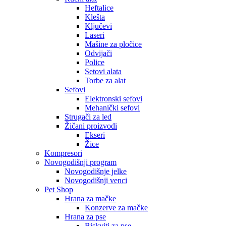
Heftalice
Klešta
Ključevi
Laseri
Mašine za pločice
Odvijači
Police
Setovi alata
Torbe za alat
Sefovi
Elektronski sefovi
Mehanički sefovi
Strugači za led
Žičani proizvodi
Ekseri
Žice
Kompresori
Novogodišnji program
Novogodišnje jelke
Novogodišnji venci
Pet Shop
Hrana za mačke
Konzerve za mačke
Hrana za pse
Biskviti za pse