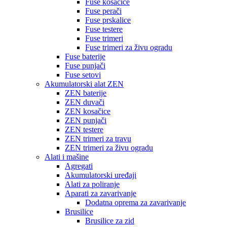
Fuse kosačice
Fuse perači
Fuse prskalice
Fuse testere
Fuse trimeri
Fuse trimeri za živu ogradu
Fuse baterije
Fuse punjači
Fuse setovi
Akumulatorski alat ZEN
ZEN baterije
ZEN duvači
ZEN kosačice
ZEN punjači
ZEN testere
ZEN trimeri za travu
ZEN trimeri za živu ogradu
Alati i mašine
Agregati
Akumulatorski uređaji
Alati za poliranje
Aparati za zavarivanje
Dodatna oprema za zavarivanje
Brusilice
Brusilice za zid