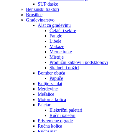
SUP daske
Benzinski traktori
Brusilice
Građevinarstvo
Alat za građevinu
Čekići i sekire
Fangle
Libele
Makaze
Merne trake
Mistrije
Produžni kablovi i podsklopovi
Skalpeli i nožići
Bomber obuća
Papuče
Kutije za alat
Merdevine
Mešalice
Motorna kolica
Paletari
Električni paletari
Ručni paletari
Privremene ograde
Ručna kolica
Ručni alat