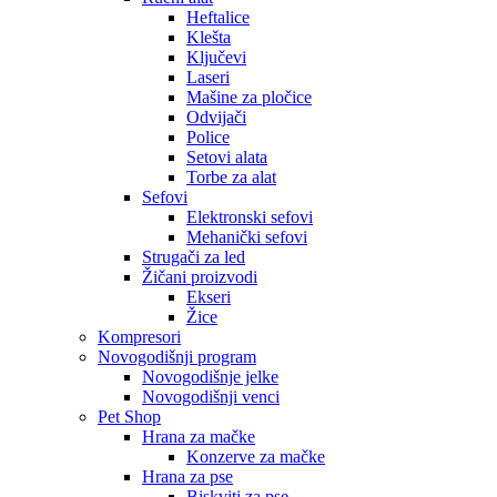
Heftalice
Klešta
Ključevi
Laseri
Mašine za pločice
Odvijači
Police
Setovi alata
Torbe za alat
Sefovi
Elektronski sefovi
Mehanički sefovi
Strugači za led
Žičani proizvodi
Ekseri
Žice
Kompresori
Novogodišnji program
Novogodišnje jelke
Novogodišnji venci
Pet Shop
Hrana za mačke
Konzerve za mačke
Hrana za pse
Biskviti za pse