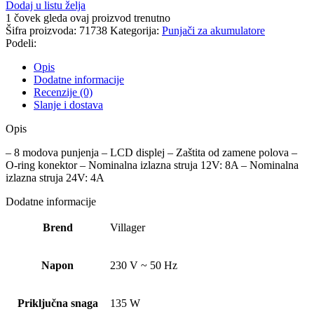
Dodaj u listu želja
1
čovek gleda ovaj proizvod trenutno
Šifra proizvoda:
71738
Kategorija:
Punjači za akumulatore
Podeli:
Opis
Dodatne informacije
Recenzije (0)
Slanje i dostava
Opis
– 8 modova punjenja – LCD displej – Zaštita od zamene polova –
O-ring konektor – Nominalna izlazna struja 12V: 8A – Nominalna
izlazna struja 24V: 4A
Dodatne informacije
Brend
Villager
Napon
230 V ~ 50 Hz
Priključna snaga
135 W