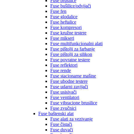
Fuse brusilice
Fuse bušilice/odvijači
Fuse fen
Fuse glodalice
Fuse heftalice
Fuse kompresori
Fuse kružne testere
Fuse mikseri
Fuse multifunkcionalni alati
Fuse pištolji za farbanje
Fuse pištolji za silikon
Fuse povratne testere
Fuse reflektori
Fuse rende
Fuse stacionarne mašine
Fuse ubodne testere
Fuse udarni zavijači
Fuse usisivači
Fuse ventilatori
Fuse vibracione brusilice
Fuse zvučnici
Fuse baštenski alat
Fuse alati za vezivanje
Fuse čistači
Fuse duvači