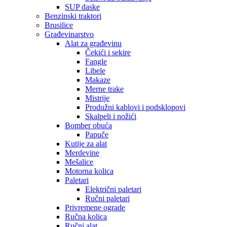
SUP daske
Benzinski traktori
Brusilice
Građevinarstvo
Alat za građevinu
Čekići i sekire
Fangle
Libele
Makaze
Merne trake
Mistrije
Produžni kablovi i podsklopovi
Skalpeli i nožići
Bomber obuća
Papuče
Kutije za alat
Merdevine
Mešalice
Motorna kolica
Paletari
Električni paletari
Ručni paletari
Privremene ograde
Ručna kolica
Ručni alat