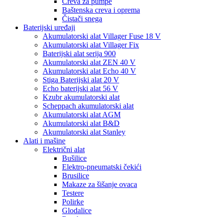
Creva za pumpe
Baštenska creva i oprema
Čistači snega
Baterijski uređaji
Akumulatorski alat Villager Fuse 18 V
Akumulatorski alat Villager Fix
Baterijski alat serija 900
Akumulatorski alat ZEN 40 V
Akumulatorski alat Echo 40 V
Stiga Baterijski alat 20 V
Echo baterijski alat 56 V
Kzubr akumulatorski alat
Scheppach akumulatorski alat
Akumulatorski alat AGM
Akumulatorski alat B&D
Akumulatorski alat Stanley
Alati i mašine
Električni alat
Bušilice
Elektro-pneumatski čekići
Brusilice
Makaze za šišanje ovaca
Testere
Polirke
Glodalice