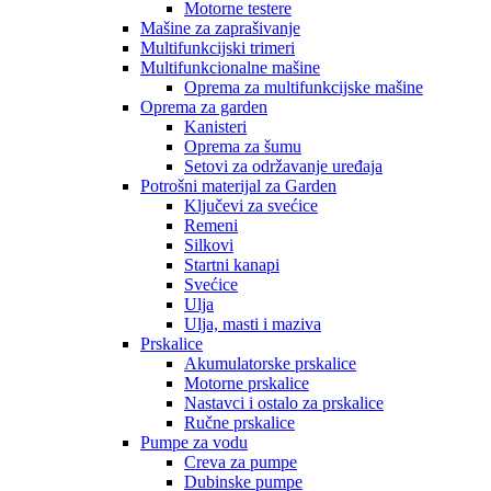
Motorne testere
Mašine za zaprašivanje
Multifunkcijski trimeri
Multifunkcionalne mašine
Oprema za multifunkcijske mašine
Oprema za garden
Kanisteri
Oprema za šumu
Setovi za održavanje uređaja
Potrošni materijal za Garden
Ključevi za svećice
Remeni
Silkovi
Startni kanapi
Svećice
Ulja
Ulja, masti i maziva
Prskalice
Akumulatorske prskalice
Motorne prskalice
Nastavci i ostalo za prskalice
Ručne prskalice
Pumpe za vodu
Creva za pumpe
Dubinske pumpe