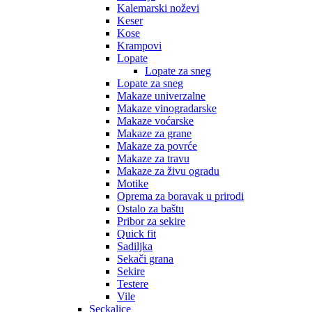
Kalemarski noževi
Keser
Kose
Krampovi
Lopate
Lopate za sneg
Lopate za sneg
Makaze univerzalne
Makaze vinogradarske
Makaze voćarske
Makaze za grane
Makaze za povrće
Makaze za travu
Makaze za živu ogradu
Motike
Oprema za boravak u prirodi
Ostalo za baštu
Pribor za sekire
Quick fit
Sadiljka
Sekači grana
Sekire
Testere
Vile
Seckalice