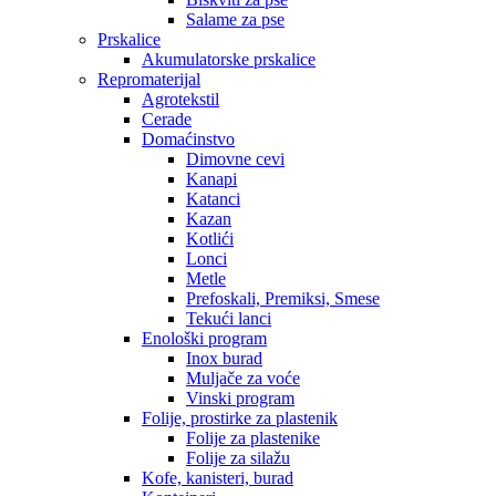
Salame za pse
Prskalice
Akumulatorske prskalice
Repromaterijal
Agrotekstil
Cerade
Domaćinstvo
Dimovne cevi
Kanapi
Katanci
Kazan
Kotlići
Lonci
Metle
Prefoskali, Premiksi, Smese
Tekući lanci
Enološki program
Inox burad
Muljače za voće
Vinski program
Folije, prostirke za plastenik
Folije za plastenike
Folije za silažu
Kofe, kanisteri, burad