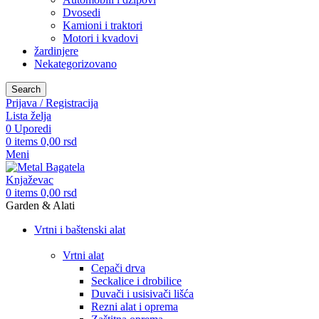
Dvosedi
Kamioni i traktori
Motori i kvadovi
žardinjere
Nekategorizovano
Search
Prijava / Registracija
Lista želja
0
Uporedi
0
items
0,00
rsd
Meni
0
items
0,00
rsd
Garden & Alati
Vrtni i baštenski alat
Vrtni alat
Cepači drva
Seckalice i drobilice
Duvači i usisivači lišća
Rezni alat i oprema