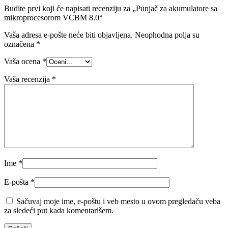
Budite prvi koji će napisati recenziju za „Punjač za akumulatore sa
mikroprocesorom VCBM 8.0“
Vaša adresa e-pošte neće biti objavljena.
Neophodna polja su
označena
*
Vaša ocena
*
Vaša recenzija
*
Ime
*
E-pošta
*
Sačuvaj moje ime, e-poštu i veb mesto u ovom pregledaču veba
za sledeći put kada komentarišem.