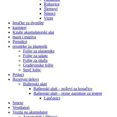
Rukavice
Šlemovi
Štitnici
Viziri
Igračke za dvorište
kanisteri
Kzubr akumulatorski alat
masti i maziva
Premiksi
prostirke za plastenik
Folije za plastenike
Folije za salatu
Folije za silažu
Građevinske folije
Streč folije
Prsluci
Rezervni delovi
Baštenski alati
Baštenski alati – noževi za kosačice
Baštenski alati – rezne garniture za testere
Lančanici
Smese
Ventilatori
Vozila na akumulator
Automobili i džipovi