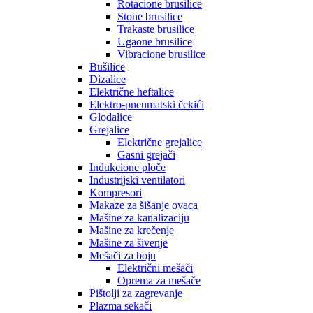
Rotacione brusilice
Stone brusilice
Trakaste brusilice
Ugaone brusilice
Vibracione brusilice
Bušilice
Dizalice
Električne heftalice
Elektro-pneumatski čekići
Glodalice
Grejalice
Električne grejalice
Gasni grejači
Indukcione ploče
Industrijski ventilatori
Kompresori
Makaze za šišanje ovaca
Mašine za kanalizaciju
Mašine za krečenje
Mašine za šivenje
Mešači za boju
Električni mešači
Oprema za mešače
Pištolji za zagrevanje
Plazma sekači