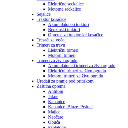
Električne seckalice
Motorne seckalice
Sejalice
Traktor kosačice
Akumulatorski traktori
Benzinski traktori
Oprema za traktorske kosačice
Tresači za voće
Trimeri za travu
Električni trimeri
Motorni trimeri
Trimeri za živu ogradu
Akumulatorski trimeri za živu ogradu
Električni trimeri za živu ogradu
Motorni trimeri za živu ogradu
Uređaji za pranje pod pritiskom
Zaštitna oprema
Antifoni
Jakne
Kabanice
Kabanice, Bluze, Prsluci
Majice
Naočare
Obuća
Pantalone