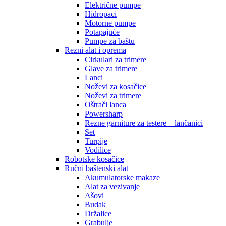
Električne pumpe
Hidropaci
Motorne pumpe
Potapajuće
Pumpe za baštu
Rezni alat i oprema
Cirkulari za trimere
Glave za trimere
Lanci
Noževi za kosačice
Noževi za trimere
Oštrači lanca
Powersharp
Rezne garniture za testere – lančanici
Set
Turpije
Vodilice
Robotske kosačice
Ručni baštenski alat
Akumulatorske makaze
Alat za vezivanje
Ašovi
Budak
Držalice
Grabulje