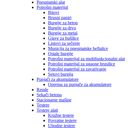
Pneumatski alat
Potrošni materijal
Bitovi
Brusni papiri
Burgije za beton
Burgije za drvo
Burgije za metal
Glave za bušilice
Listovi za sečenje
Municija za pneumatske heftalice
Ostale burgije
Potrošni materijal za multifunkcionalni alat
Potrošni materijal za ugaone brusilice
Potrošni materijal za zavarivanje
Setovi burgija
Punjači za akumulatore
Oprema za punjače za akumulatore
Rende
Sekači betona
Stacionarne mašine
Testere
Testere alati
Kružne testere
Povratne testere
Ubodne testere