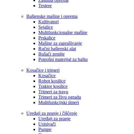
Zaštitna oprema
Testere
Baštenske mašine i oprema
Kultivatori
Sejalice
Multifunkcionalne mašine
Prskalice
Mašine za zaprašivanje
Ručni baštenski alat
Bušaći zemlje
Potrošni materijal za baštu
Kosačice i trimeri
Kosačice
Robot kosilice
Traktor kosilice
Trimeri za travu
Trimeri za živu ogradu
Multifunkcijski timeri
Uređaji za pranje i čišćenje
Uređaji za pranje
Usisivači
Pumpe