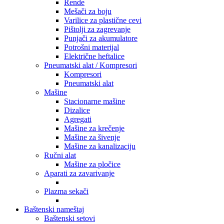
Rende
Mešači za boju
Varilice za plastične cevi
Pištolji za zagrevanje
Punjači za akumulatore
Potrošni materijal
Električne heftalice
Pneumatski alat / Kompresori
Kompresori
Pneumatski alat
Mašine
Stacionarne mašine
Dizalice
Agregati
Mašine za krečenje
Mašine za šivenje
Mašine za kanalizaciju
Ručni alat
Mašine za pločice
Aparati za zavarivanje
Plazma sekači
Baštenski nameštaj
Baštenski setovi