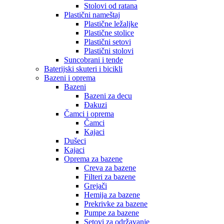
Stolovi od ratana
Plastični nameštaj
Plastične ležaljke
Plastične stolice
Plastični setovi
Plastični stolovi
Suncobrani i tende
Baterijski skuteri i bicikli
Bazeni i oprema
Bazeni
Bazeni za decu
Đakuzi
Čamci i oprema
Čamci
Kajaci
Dušeci
Kajaci
Oprema za bazene
Creva za bazene
Filteri za bazene
Grejači
Hemija za bazene
Prekrivke za bazene
Pumpe za bazene
Setovi za održavanje