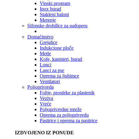
Vinski program
Inox burad
Stakleni baloni
Merenje
Sifonske drobilice za sudoperu
Domaćinstvo
Grejalice
Indukcione ploče
Metle
Kofe, kanisteri, burad
Lonci
Lanci za pse
Oprema za ljubimce
Ventilatori
Poljoprivreda
Folije, prostirke za plastenik
Veziva
Vreće
Poljoprivredne mreže
Oprema za poljoprivredu
Pastirice i oprema za pastirice
IZDVOJENO IZ PONUDE