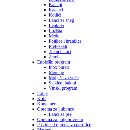
Kanapi
Katanci
Kotlići
Lanci za sneg
Lepkovi
Ložišta
Metle
Pojilice i hranilice
Prefoskali
Tekući lanci
Zemlja
Enološki program
Inox burad
Merenje
Muljače za voće
Stakleni baloni
Vinski program
Folije
Kofe
Kontejneri
Oprema za ljubimce
Lanci za pse
Oprema za poljoprivredu
Pastirice i oprema za pastirice
Plastenici