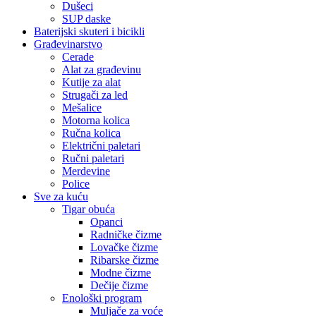
Dušeci
SUP daske
Baterijski skuteri i bicikli
Građevinarstvo
Cerade
Alat za građevinu
Kutije za alat
Strugači za led
Mešalice
Motorna kolica
Ručna kolica
Električni paletari
Ručni paletari
Merdevine
Police
Sve za kuću
Tigar obuća
Opanci
Radničke čizme
Lovačke čizme
Ribarske čizme
Modne čizme
Dečije čizme
Enološki program
Muljače za voće