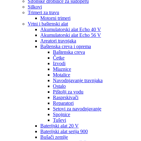
Sifonske drobilice za sudoperu
Silkovi
Trimeri za travu
Motorni trimeri
Vrtni i baštenski alat
Akumulatorski alat Echo 40 V
Akumulatorski alat Echo 56 V
Areatori travnjaka
Baštenska creva i oprema
Baštenska creva
Četke
Izvodi
Mlaznice
Motalice
Navodnjavanje travnjaka
Ostalo
Pištolji za vodu
Rasprskivači
Reparatori
Setovi za navodnjavanje
Spojnice
Tuševi
Baterijski alat 20 V
Baterijski alat serija 900
Bušači zemlje