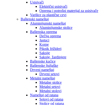
Usisivači
Električni usisivači
Oprema i potrošni materijal za usisivače
Varilice za plastične cevi
Baštenski nameštaj
Aluminijumski nameštaj
Aluminijumske stolice
Baštenska oprema
Dečija oprema
Jastuci
Korpe
Piknik frižideri
Saksije
Saksije, žardinjere
Baštenske kućice
Baštenske ljuljaške
Drveni nameštaj
Drveni setovi
Metalni nameštaj
Metalne stolice
Metalni setovi
Metalni stolovi
Nameštaj od ratana
Setovi od ratana
Stolice od ratana