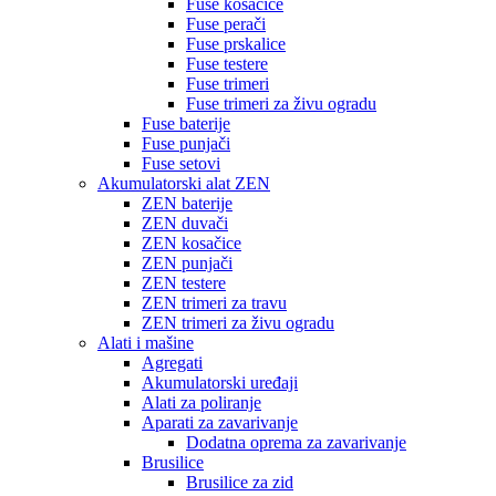
Fuse kosačice
Fuse perači
Fuse prskalice
Fuse testere
Fuse trimeri
Fuse trimeri za živu ogradu
Fuse baterije
Fuse punjači
Fuse setovi
Akumulatorski alat ZEN
ZEN baterije
ZEN duvači
ZEN kosačice
ZEN punjači
ZEN testere
ZEN trimeri za travu
ZEN trimeri za živu ogradu
Alati i mašine
Agregati
Akumulatorski uređaji
Alati za poliranje
Aparati za zavarivanje
Dodatna oprema za zavarivanje
Brusilice
Brusilice za zid