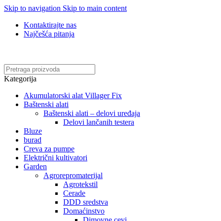
Skip to navigation
Skip to main content
Kontaktirajte nas
Najčešća pitanja
Online kupovina, vaša nova rutina!
Kategorija
Akumulatorski alat Villager Fix
Baštenski alati
Baštenski alati – delovi uređaja
Delovi lančanih testera
Bluze
burad
Creva za pumpe
Električni kultivatori
Garden
Agrorepromaterijal
Agrotekstil
Cerade
DDD sredstva
Domaćinstvo
Dimovne cevi