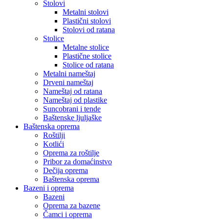
Stolovi
Metalni stolovi
Plastični stolovi
Stolovi od ratana
Stolice
Metalne stolice
Plastične stolice
Stolice od ratana
Metalni nameštaj
Drveni nameštaj
Nameštaj od ratana
Nameštaj od plastike
Suncobrani i tende
Baštenske ljuljaške
Baštenska oprema
Roštilji
Kotlići
Oprema za roštilje
Pribor za domaćinstvo
Dečija oprema
Baštenska oprema
Bazeni i oprema
Bazeni
Oprema za bazene
Čamci i oprema