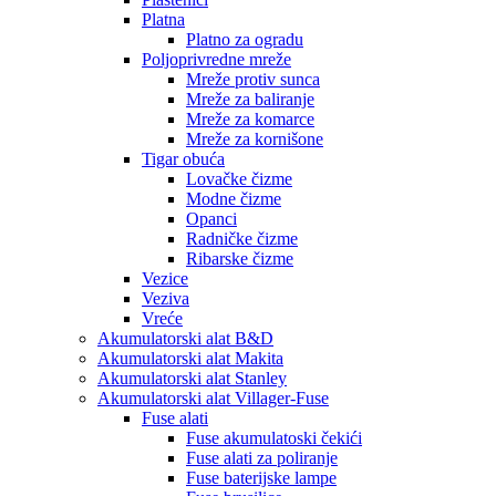
Platna
Platno za ogradu
Poljoprivredne mreže
Mreže protiv sunca
Mreže za baliranje
Mreže za komarce
Mreže za kornišone
Tigar obuća
Lovačke čizme
Modne čizme
Opanci
Radničke čizme
Ribarske čizme
Vezice
Veziva
Vreće
Akumulatorski alat B&D
Akumulatorski alat Makita
Akumulatorski alat Stanley
Akumulatorski alat Villager-Fuse
Fuse alati
Fuse akumulatoski čekići
Fuse alati za poliranje
Fuse baterijske lampe