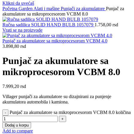
Klikni da uvećaš
Početna
Garden
Alati i mašine
Punjači za akumulatore
Punjač za
akumulatore sa mikroprocesorom VCBM 8.0
Ručna sadilica SOLID HAND BULB 1057079
1.758,00
rsd
Vrati se na proizvode
Punjač za akumulatore sa mikroprocesorom VCBM 4.0
3.898,80
rsd
Punjač za akumulatore sa
mikroprocesorom VCBM 8.0
7.999,20
rsd
Villager punjači za akumulatore su dizajnirani za punjenje
akumulatora automobila i kamiona.
Punjač za akumulatore sa mikroprocesorom VCBM 8.0 količina
Dodaj u korpu
Add to compare