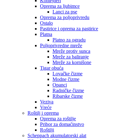
Kontejneri
Oprema za ljubimce
Lanci za pse
Oprema za poljoprivredu
Ostalo
Pastirice i oprema za pastirice
Platna
Platno za ogradu
Poljoprivredne mreže
Mreže protiv sunca
Mreže za baliranje
Mreže za kornišone
Tigar obuća
Lovačke čizme
Modne čizme
Opanci
Radničke čizme
Ribarske čizme
Veziva
Vreće
Roštilj i oprema
Oprema za roštilje
Pribor za domaćinstvo
Roštilji
Scheppach akumulatorski alat