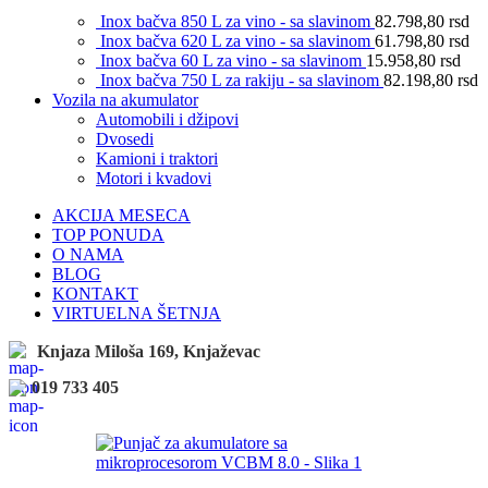
Inox bačva 850 L za vino - sa slavinom
82.798,80
rsd
Inox bačva 620 L za vino - sa slavinom
61.798,80
rsd
Inox bačva 60 L za vino - sa slavinom
15.958,80
rsd
Inox bačva 750 L za rakiju - sa slavinom
82.198,80
rsd
Vozila na akumulator
Automobili i džipovi
Dvosedi
Kamioni i traktori
Motori i kvadovi
AKCIJA MESECA
TOP PONUDA
O NAMA
BLOG
KONTAKT
VIRTUELNA ŠETNJA
Knjaza Miloša 169, Knjaževac
019 733 405