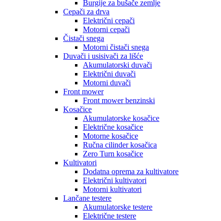
Burgije za bušače zemlje
Cepači za drva
Električni cepači
Motorni cepači
Čistači snega
Motorni čistači snega
Duvači i usisivači za lišće
Akumulatorski duvači
Električni duvači
Motorni duvači
Front mower
Front mower benzinski
Kosačice
Akumulatorske kosačice
Električne kosačice
Motorne kosačice
Ručna cilinder kosačica
Zero Turn kosačice
Kultivatori
Dodatna oprema za kultivatore
Električni kultivatori
Motorni kultivatori
Lančane testere
Akumulatorske testere
Električne testere