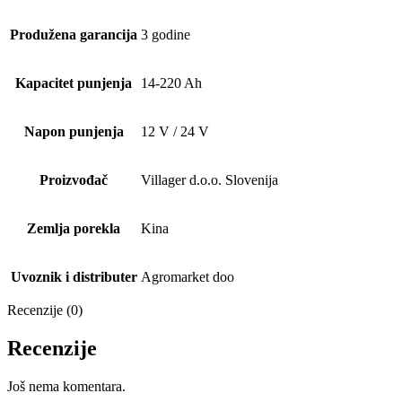
Produžena garancija
3 godine
Kapacitet punjenja
14-220 Ah
Napon punjenja
12 V / 24 V
Proizvođač
Villager d.o.o. Slovenija
Zemlja porekla
Kina
Uvoznik i distributer
Agromarket doo
Recenzije (0)
Recenzije
Još nema komentara.