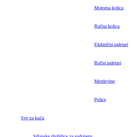
Motorna kolica
Ručna kolica
Električni paletari
Ručni paletari
Merdevine
Police
Sve za kuću
Sifonske drobilice za sudoperu