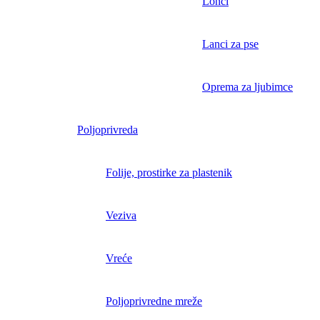
Lonci
Lanci za pse
Oprema za ljubimce
Poljoprivreda
Folije, prostirke za plastenik
Veziva
Vreće
Poljoprivredne mreže