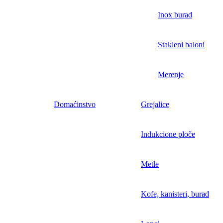
Inox burad
Stakleni baloni
Merenje
Domaćinstvo
Grejalice
Indukcione ploče
Metle
Kofe, kanisteri, burad