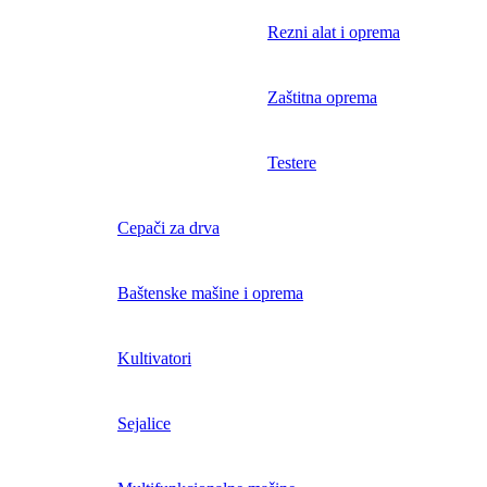
Rezni alat i oprema
Zaštitna oprema
Testere
Cepači za drva
Baštenske mašine i oprema
Kultivatori
Sejalice