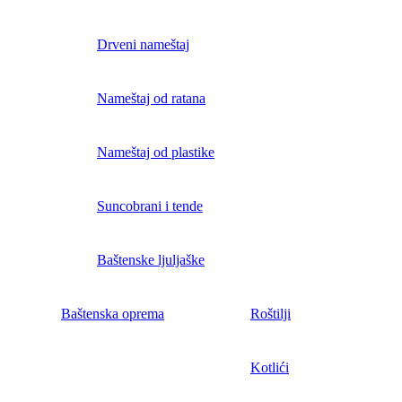
Drveni nameštaj
Nameštaj od ratana
Nameštaj od plastike
Suncobrani i tende
Baštenske ljuljaške
Baštenska oprema
Roštilji
Kotlići