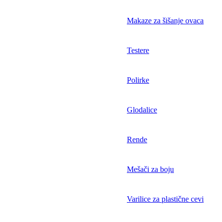
Makaze za šišanje ovaca
Testere
Polirke
Glodalice
Rende
Mešači za boju
Varilice za plastične cevi