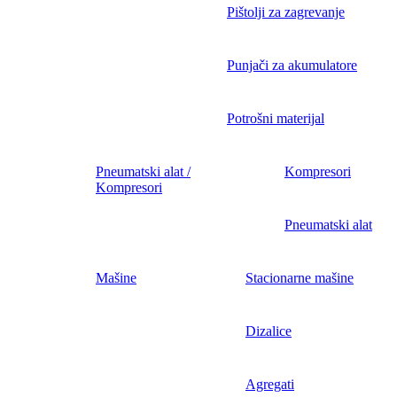
Pištolji za zagrevanje
Punjači za akumulatore
Potrošni materijal
Pneumatski alat /
Kompresori
Kompresori
Pneumatski alat
Mašine
Stacionarne mašine
Dizalice
Agregati