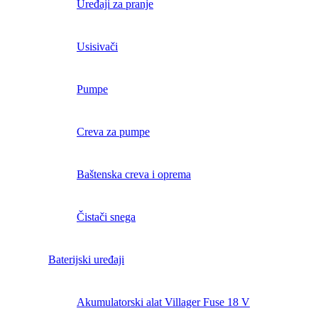
Uređaji za pranje
Usisivači
Pumpe
Creva za pumpe
Baštenska creva i oprema
Čistači snega
Baterijski uređaji
Akumulatorski alat Villager Fuse 18 V