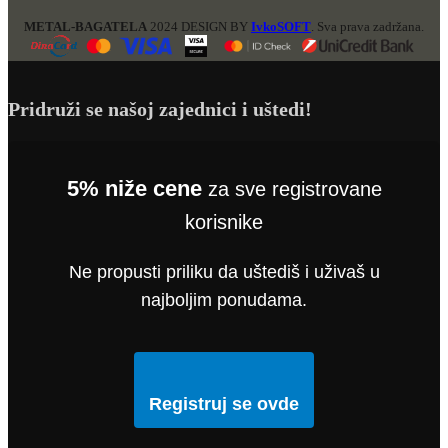
METAL-BAGATELA
2024 DESIGN BY
IvkoSOFT
. Sva prava zadržana.
Pridruži se našoj zajednici i uštedi!
5% niže cene
za sve registrovane
korisnike
Ne propusti priliku da uštediš i uživaš u
najboljim ponudama.
Registruj se ovde