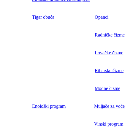
Tigar obuća
Opanci
Radničke čizme
Lovačke čizme
Ribarske čizme
Modne čizme
Enološki program
Muljače za voće
Vinski program