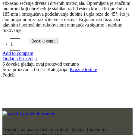
efikasno sečenje drveta i drvenih materijala. Opremljena je snažnim
motorom koji obezbeđuje stabilan rad. Testera koristi list prečnika
185 mm i omogućava podešavanje dubine i ugla reza do 45°, što je
čini pogodnom za različite vrste rezova. Ergonomski dizajn sa
glavnim i pomoćnim rukohvatom omogućava sigurno i udobno
rukovanje.
Dodaj u korpu
Add to compare
Dodaj u listu želja
6
čoveka gledaju ovaj proizvod trenutno
Šifra proizvoda:
66151
Kategorija:
Kružne testere
Podeli:
Trgovina na malo metalnom robom, bojama i staklom u