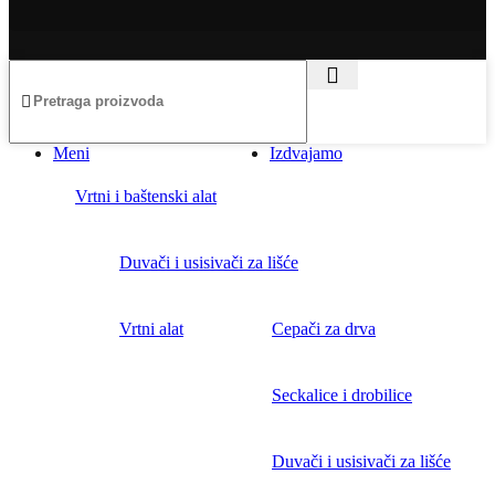
Meni
Izdvajamo
Vrtni i baštenski alat
Duvači i usisivači za lišće
Vrtni alat
Cepači za drva
Seckalice i drobilice
Duvači i usisivači za lišće