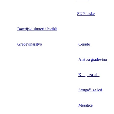
SUP daske
Baterijski skuteri i bicikli
Građevinarstvo
Cerade
Alat za građevinu
Kutije za alat
Strugači za led
Mešalice