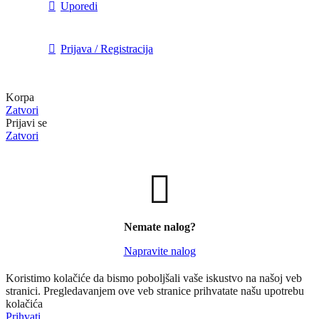
Uporedi
Prijava / Registracija
Korpa
Zatvori
Prijavi se
Zatvori
Nemate nalog?
Napravite nalog
Koristimo kolačiće da bismo poboljšali vaše iskustvo na našoj veb
stranici. Pregledavanjem ove veb stranice prihvatate našu upotrebu
kolačića
Prihvati