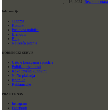
jul 16, 2024
Bez komentara
Informacije
O nama
Kontakt
Poslovna politika
Brendovi
Blog
Najčešća pitanja
KORISNIČKI SERVIS
Uslovi korišćenja i prodaje
Politika privatnosti
Kako izvršiti kupovinu
Način plaćanja
Isporuka
Reklamacije
PRATITE NAS
Instagram
Facebook