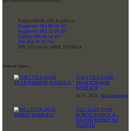
specijalizovanim prodavnicama
Knjaza Miloša 169, Knjaževac
Knjaževac: 063 80 54 187
Knjaževac: 063 10 10 187
Zaječar: 065 80 54 187
Niš: 064 29 10 764
PIB 105210166 | MBR 20338024
Nedavne objave
TOP 5 VILLAGER
TRAKTORSKIH
KOSILICA
jul 16, 2024
Bez komentara
VILLAGER QUIX
ROBOT KOSILICA –
NAJTIŠI ROBOT NA
TRŽIŠTU