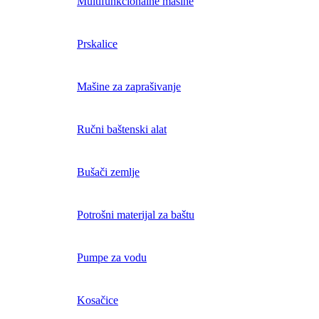
Multifunkcionalne mašine
Prskalice
Mašine za zaprašivanje
Ručni baštenski alat
Bušači zemlje
Potrošni materijal za baštu
Pumpe za vodu
Kosačice