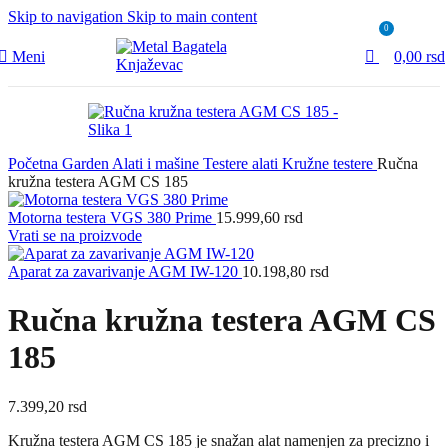
Skip to navigation
Skip to main content
0
Meni
0,00
rsd
Početna
Garden
Alati i mašine
Testere alati
Kružne testere
Ručna
kružna testera AGM CS 185
Motorna testera VGS 380 Prime
15.999,60
rsd
Vrati se na proizvode
Aparat za zavarivanje AGM IW-120
10.198,80
rsd
Ručna kružna testera AGM CS
185
7.399,20
rsd
Kružna testera AGM CS 185 je snažan alat namenjen za precizno i