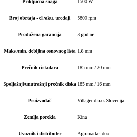
Priključna snaga
1500 W
Broj obrtaja - el./aku. uređaji
5800 rpm
Produžena garancija
3 godine
Maks./min. debljina osnovnog lista
1.8 mm
Prečnik cirkulara
185 mm / 20 mm
Spoljašnji/unutrašnji prečnik diska
185 mm / 16 mm
Proizvođač
Villager d.o.o. Slovenija
Zemlja porekla
Kina
Uvoznik i distributer
Agromarket doo