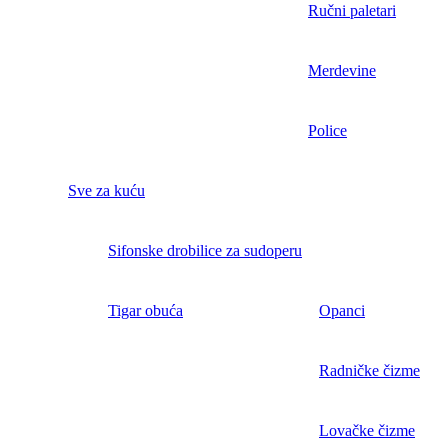
Ručni paletari
Merdevine
Police
Sve za kuću
Sifonske drobilice za sudoperu
Tigar obuća
Opanci
Radničke čizme
Lovačke čizme