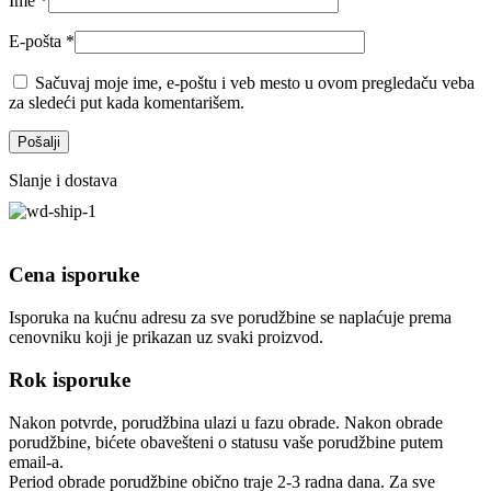
Ime
*
E-pošta
*
Sačuvaj moje ime, e-poštu i veb mesto u ovom pregledaču veba
za sledeći put kada komentarišem.
Slanje i dostava
Cena isporuke
Isporuka na kućnu adresu za sve porudžbine se naplaćuje prema
cenovniku koji je prikazan uz svaki proizvod.
Rok isporuke
Nakon potvrde, porudžbina ulazi u fazu obrade. Nakon obrade
porudžbine, bićete obavešteni o statusu vaše porudžbine putem
email-a.
Period obrade porudžbine obično traje 2-3 radna dana. Za sve