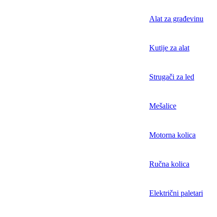
Alat za građevinu
Kutije za alat
Strugači za led
Mešalice
Motorna kolica
Ručna kolica
Električni paletari