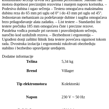
motora doprinosi preciznijim rezovima i manjem naporu korisnika. –
Podesiva dubina i ugao sečenja – Testera omogućava maksimalnu
dubinu reza do 65 mm pri uglu od 0° i do 43 mm pri uglu od 45°.
Jednostavan mehanizam za podešavanje dubine i nagiba omogućava
brzo prilagođavanje alata zadatku. – List testere – Standardni list
testere prečnika 185 mm omogućava čiste i precizne rezove.
Paralelna vođica pomaže pri ravnom i pravolinijskom sečenju,
naročito kod uzdužnih rezova. – Bezbednost i ergonomija –
Ugrađeni donji zaštitni štitnik lista testere povećava sigurnost tokom
rada. Dvostruka izolacija i ergonomski rukohvati obezbeđuju
stabilno i bezbedno upravljanje uređajem.
Dodatne informacije
Težina
5,34 kg
Brend
Villager
Tip elektromotora
Kolektorski
Napon
230 V ~ 50 Hz