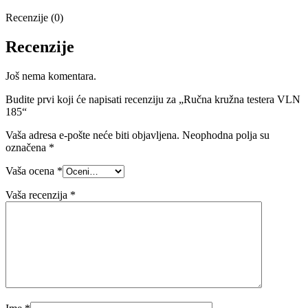
Recenzije (0)
Recenzije
Još nema komentara.
Budite prvi koji će napisati recenziju za „Ručna kružna testera VLN
185“
Vaša adresa e-pošte neće biti objavljena.
Neophodna polja su
označena
*
Vaša ocena
*
Vaša recenzija
*