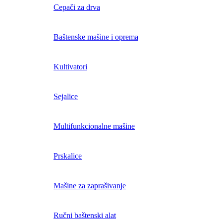
Cepači za drva
Baštenske mašine i oprema
Kultivatori
Sejalice
Multifunkcionalne mašine
Prskalice
Mašine za zaprašivanje
Ručni baštenski alat