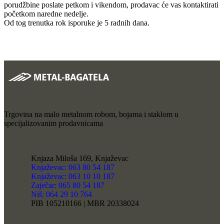
porudžbine poslate petkom i vikendom, prodavac će vas kontaktirati
početkom naredne nedelje.
Od tog trenutka rok isporuke je 5 radnih dana.
Trgovina na malo metalnom robom, bojama i staklom u
specijalizovanim prodavnicama
Knjaza Miloša 169, Knjaževac
Knjaževac: 063 80 54 187
Knjaževac: 063 10 10 187
Zaječar: 065 80 54 187
Niš: 064 29 10 764
PIB 105210166 | MBR 20338024