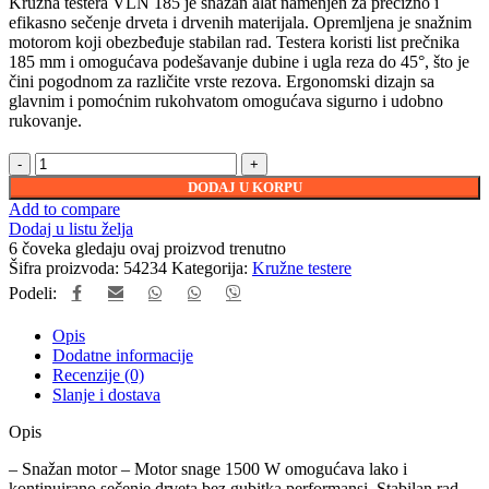
Kružna testera VLN 185 je snažan alat namenjen za precizno i
efikasno sečenje drveta i drvenih materijala. Opremljena je snažnim
motorom koji obezbeđuje stabilan rad. Testera koristi list prečnika
185 mm i omogućava podešavanje dubine i ugla reza do 45°, što je
čini pogodnom za različite vrste rezova. Ergonomski dizajn sa
glavnim i pomoćnim rukohvatom omogućava sigurno i udobno
rukovanje.
DODAJ U KORPU
Add to compare
Dodaj u listu želja
6
čoveka gledaju ovaj proizvod trenutno
Šifra proizvoda:
54234
Kategorija:
Kružne testere
Podeli:
Opis
Dodatne informacije
Recenzije (0)
Slanje i dostava
Opis
– Snažan motor – Motor snage 1500 W omogućava lako i
kontinuirano sečenje drveta bez gubitka performansi. Stabilan rad