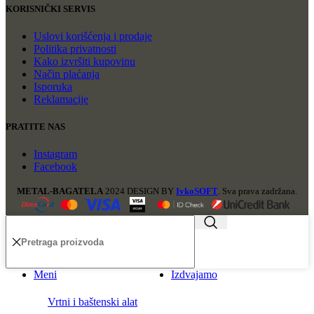
KORISNIČKI SERVIS
Uslovi korišćenja i prodaje
Politika privatnosti
Kako izvršiti kupovinu
Način plaćanja
Isporuka
Reklamacije
PRATITE NAS
Instagram
Facebook
METAL-BAGATELA
2024 DESIGN BY
IvkoSOFT
. Sva prava zadržana.
Meni
Izdvajamo
Vrtni i baštenski alat