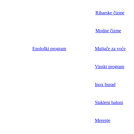
Ribarske čizme
Modne čizme
Enološki program
Muljače za voće
Vinski program
Inox burad
Stakleni baloni
Merenje