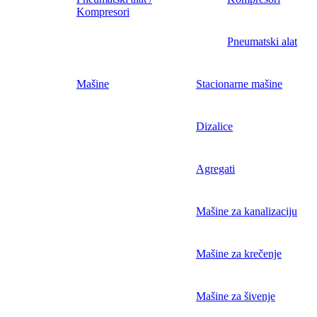
Kompresori
Pneumatski alat
Mašine
Stacionarne mašine
Dizalice
Agregati
Mašine za kanalizaciju
Mašine za krečenje
Mašine za šivenje