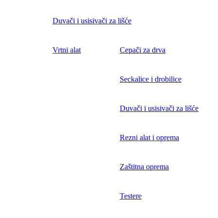
Duvači i usisivači za lišće
Vrtni alat
Cepači za drva
Seckalice i drobilice
Duvači i usisivači za lišće
Rezni alat i oprema
Zaštitna oprema
Testere