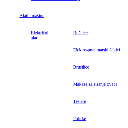
Alati i mašine
Električni
Bušilice
alat
Elektro-pneumatski čekići
Brusilice
Makaze za šišanje ovaca
Testere
Polirke