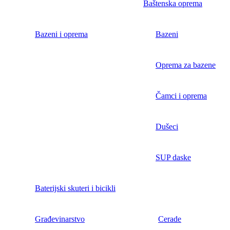
Baštenska oprema
Bazeni i oprema
Bazeni
Oprema za bazene
Čamci i oprema
Dušeci
SUP daske
Baterijski skuteri i bicikli
Građevinarstvo
Cerade