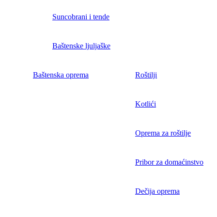
Suncobrani i tende
Baštenske ljuljaške
Baštenska oprema
Roštilji
Kotlići
Oprema za roštilje
Pribor za domaćinstvo
Dečija oprema