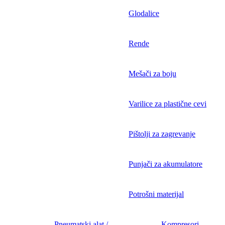
Glodalice
Rende
Mešači za boju
Varilice za plastične cevi
Pištolji za zagrevanje
Punjači za akumulatore
Potrošni materijal
Pneumatski alat /
Kompresori