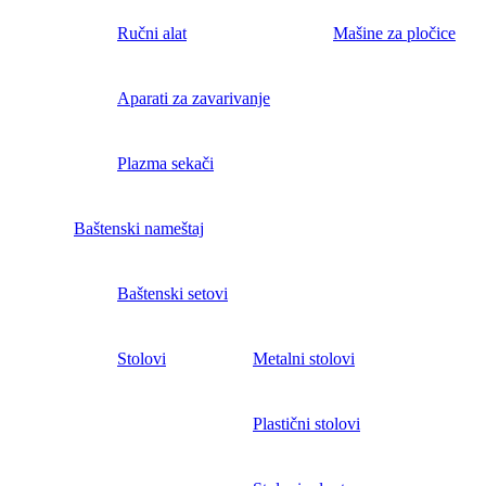
Ručni alat
Mašine za pločice
Aparati za zavarivanje
Plazma sekači
Baštenski nameštaj
Baštenski setovi
Stolovi
Metalni stolovi
Plastični stolovi