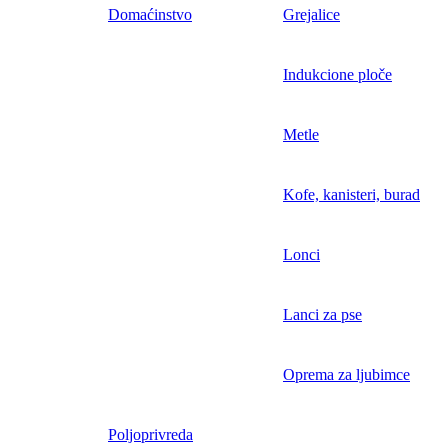
Domaćinstvo
Grejalice
Indukcione ploče
Metle
Kofe, kanisteri, burad
Lonci
Lanci za pse
Oprema za ljubimce
Poljoprivreda