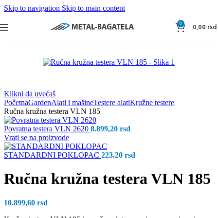
Skip to navigation
Skip to main content
0
0,00
rsd
Klikni da uvećaš
Početna
Garden
Alati i mašine
Testere alati
Kružne testere
Ručna kružna testera VLN 185
Povratna testera VLN 2620
8.899,20
rsd
Vrati se na proizvode
STANDARDNI POKLOPAC
223,20
rsd
Ručna kružna testera VLN 185
10.899,60
rsd