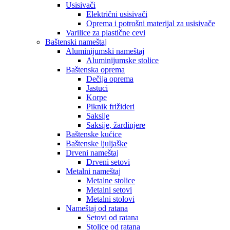
Usisivači
Električni usisivači
Oprema i potrošni materijal za usisivače
Varilice za plastične cevi
Baštenski nameštaj
Aluminijumski nameštaj
Aluminijumske stolice
Baštenska oprema
Dečija oprema
Jastuci
Korpe
Piknik frižideri
Saksije
Saksije, žardinjere
Baštenske kućice
Baštenske ljuljaške
Drveni nameštaj
Drveni setovi
Metalni nameštaj
Metalne stolice
Metalni setovi
Metalni stolovi
Nameštaj od ratana
Setovi od ratana
Stolice od ratana