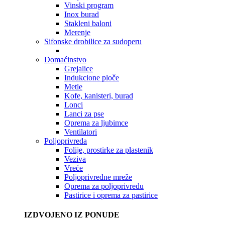
Vinski program
Inox burad
Stakleni baloni
Merenje
Sifonske drobilice za sudoperu
Domaćinstvo
Grejalice
Indukcione ploče
Metle
Kofe, kanisteri, burad
Lonci
Lanci za pse
Oprema za ljubimce
Ventilatori
Poljoprivreda
Folije, prostirke za plastenik
Veziva
Vreće
Poljoprivredne mreže
Oprema za poljoprivredu
Pastirice i oprema za pastirice
IZDVOJENO IZ PONUDE