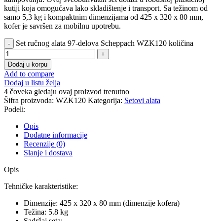
kutiji koja omogućava lako skladištenje i transport. Sa težinom od
samo 5,3 kg i kompaktnim dimenzijama od 425 x 320 x 80 mm,
kofer je savršen za mobilnu upotrebu.
Set ručnog alata 97-delova Scheppach WZK120 količina
Dodaj u korpu
Add to compare
Dodaj u listu želja
4
čoveka gledaju ovaj proizvod trenutno
Šifra proizvoda:
WZK120
Kategorija:
Setovi alata
Podeli:
Opis
Dodatne informacije
Recenzije (0)
Slanje i dostava
Opis
Tehničke karakteristike:
Dimenzije: 425 x 320 x 80 mm (dimenzije kofera)
Težina: 5.8 kg
Sadržaj seta: