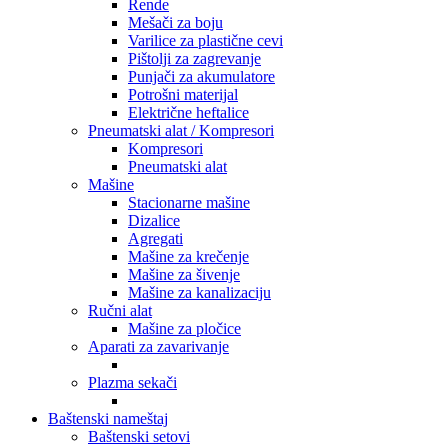
Rende
Mešači za boju
Varilice za plastične cevi
Pištolji za zagrevanje
Punjači za akumulatore
Potrošni materijal
Električne heftalice
Pneumatski alat / Kompresori
Kompresori
Pneumatski alat
Mašine
Stacionarne mašine
Dizalice
Agregati
Mašine za krečenje
Mašine za šivenje
Mašine za kanalizaciju
Ručni alat
Mašine za pločice
Aparati za zavarivanje
Plazma sekači
Baštenski nameštaj
Baštenski setovi