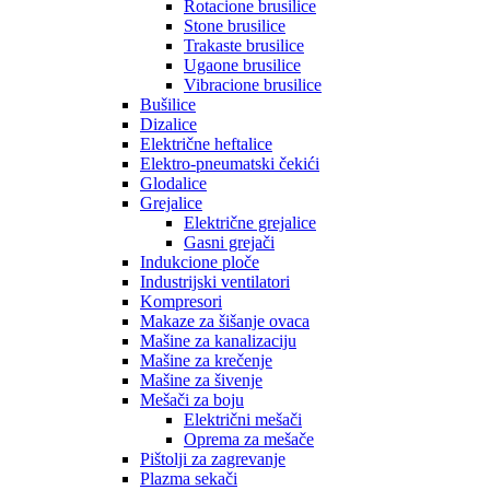
Rotacione brusilice
Stone brusilice
Trakaste brusilice
Ugaone brusilice
Vibracione brusilice
Bušilice
Dizalice
Električne heftalice
Elektro-pneumatski čekići
Glodalice
Grejalice
Električne grejalice
Gasni grejači
Indukcione ploče
Industrijski ventilatori
Kompresori
Makaze za šišanje ovaca
Mašine za kanalizaciju
Mašine za krečenje
Mašine za šivenje
Mešači za boju
Električni mešači
Oprema za mešače
Pištolji za zagrevanje
Plazma sekači