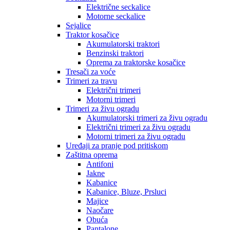
Električne seckalice
Motorne seckalice
Sejalice
Traktor kosačice
Akumulatorski traktori
Benzinski traktori
Oprema za traktorske kosačice
Tresači za voće
Trimeri za travu
Električni trimeri
Motorni trimeri
Trimeri za živu ogradu
Akumulatorski trimeri za živu ogradu
Električni trimeri za živu ogradu
Motorni trimeri za živu ogradu
Uređaji za pranje pod pritiskom
Zaštitna oprema
Antifoni
Jakne
Kabanice
Kabanice, Bluze, Prsluci
Majice
Naočare
Obuća
Pantalone