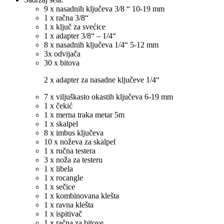
9 x nasadnih ključeva 3/8 “ 10-19 mm
1 x račna 3/8“
1 x ključ za svećice
1 x adapter 3/8“ – 1/4“
8 x nasadnih ključeva 1/4“ 5-12 mm
3x odvijača
30 x bitova
2 x adapter za nasadne ključeve 1/4“
7 x viljuškasto okastih ključeva 6-19 mm
1 x čekić
1 x merna traka metar 5m
1 x skalpel
8 x imbus ključeva
10 x noževa za skalpel
1 x ručna testera
3 x noža za testeru
1 x libela
1 x rocangle
1 x sečice
1 x kombinovana klešta
1 x ravna klešta
1 x ispitivač
1 x račna za bitove