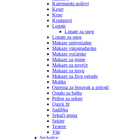
Kalemarski noževi
Keser
Kose
Krampovi
Lopate
Lopate za sneg
Lopate za sneg
Makaze univerzalne
Makaze vinogradarske
Makaze voćarske
Makaze za grane
Makaze za povrće
Makaze za travu
Makaze za živu ogradu
Motike
Oprema za boravak u prirodi
Ostalo za baštu
Pribor za sekire
Quick fit
Sadiljka
Sekači grana
Sekire
Testere
Vile
Seckalice