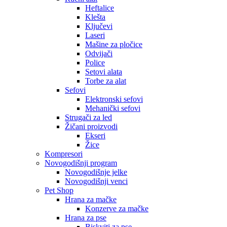
Heftalice
Klešta
Ključevi
Laseri
Mašine za pločice
Odvijači
Police
Setovi alata
Torbe za alat
Sefovi
Elektronski sefovi
Mehanički sefovi
Strugači za led
Žičani proizvodi
Ekseri
Žice
Kompresori
Novogodišnji program
Novogodišnje jelke
Novogodišnji venci
Pet Shop
Hrana za mačke
Konzerve za mačke
Hrana za pse
Biskviti za pse