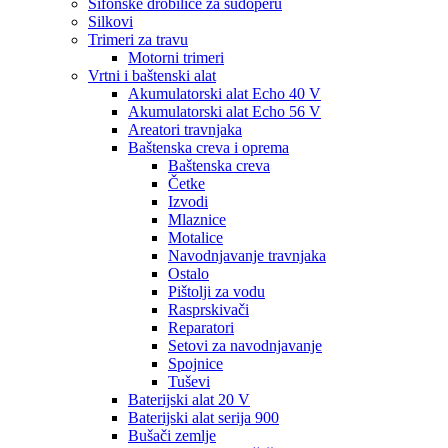
Sifonske drobilice za sudoperu
Silkovi
Trimeri za travu
Motorni trimeri
Vrtni i baštenski alat
Akumulatorski alat Echo 40 V
Akumulatorski alat Echo 56 V
Areatori travnjaka
Baštenska creva i oprema
Baštenska creva
Četke
Izvodi
Mlaznice
Motalice
Navodnjavanje travnjaka
Ostalo
Pištolji za vodu
Rasprskivači
Reparatori
Setovi za navodnjavanje
Spojnice
Tuševi
Baterijski alat 20 V
Baterijski alat serija 900
Bušači zemlje