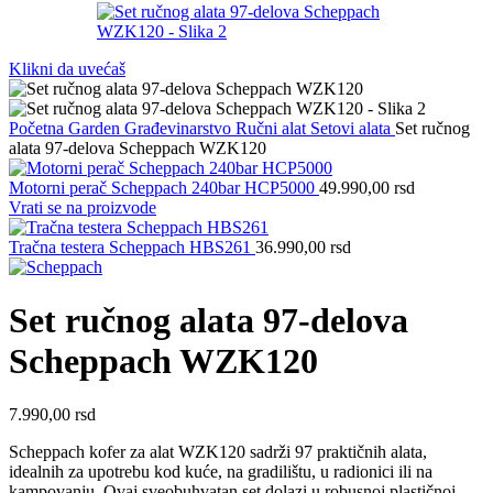
Klikni da uvećaš
Početna
Garden
Građevinarstvo
Ručni alat
Setovi alata
Set ručnog
alata 97-delova Scheppach WZK120
Motorni perač Scheppach 240bar HCP5000
49.990,00
rsd
Vrati se na proizvode
Tračna testera Scheppach HBS261
36.990,00
rsd
Set ručnog alata 97-delova
Scheppach WZK120
7.990,00
rsd
Scheppach kofer za alat WZK120 sadrži 97 praktičnih alata,
idealnih za upotrebu kod kuće, na gradilištu, u radionici ili na
kampovanju. Ovaj sveobuhvatan set dolazi u robusnoj plastičnoj