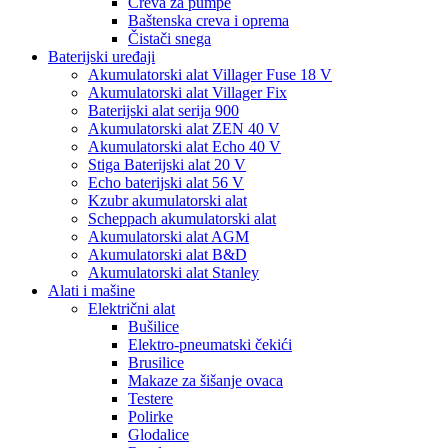
Creva za pumpe
Baštenska creva i oprema
Čistači snega
Baterijski uređaji
Akumulatorski alat Villager Fuse 18 V
Akumulatorski alat Villager Fix
Baterijski alat serija 900
Akumulatorski alat ZEN 40 V
Akumulatorski alat Echo 40 V
Stiga Baterijski alat 20 V
Echo baterijski alat 56 V
Kzubr akumulatorski alat
Scheppach akumulatorski alat
Akumulatorski alat AGM
Akumulatorski alat B&D
Akumulatorski alat Stanley
Alati i mašine
Električni alat
Bušilice
Elektro-pneumatski čekići
Brusilice
Makaze za šišanje ovaca
Testere
Polirke
Glodalice