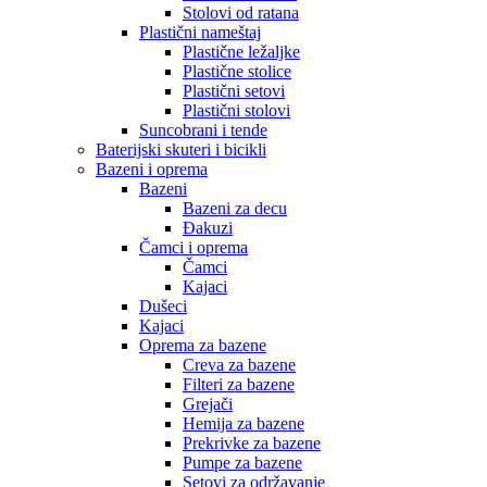
Stolovi od ratana
Plastični nameštaj
Plastične ležaljke
Plastične stolice
Plastični setovi
Plastični stolovi
Suncobrani i tende
Baterijski skuteri i bicikli
Bazeni i oprema
Bazeni
Bazeni za decu
Đakuzi
Čamci i oprema
Čamci
Kajaci
Dušeci
Kajaci
Oprema za bazene
Creva za bazene
Filteri za bazene
Grejači
Hemija za bazene
Prekrivke za bazene
Pumpe za bazene
Setovi za održavanje