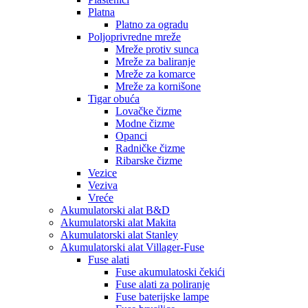
Platna
Platno za ogradu
Poljoprivredne mreže
Mreže protiv sunca
Mreže za baliranje
Mreže za komarce
Mreže za kornišone
Tigar obuća
Lovačke čizme
Modne čizme
Opanci
Radničke čizme
Ribarske čizme
Vezice
Veziva
Vreće
Akumulatorski alat B&D
Akumulatorski alat Makita
Akumulatorski alat Stanley
Akumulatorski alat Villager-Fuse
Fuse alati
Fuse akumulatoski čekići
Fuse alati za poliranje
Fuse baterijske lampe