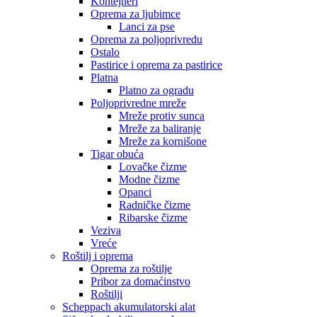
Kontejneri
Oprema za ljubimce
Lanci za pse
Oprema za poljoprivredu
Ostalo
Pastirice i oprema za pastirice
Platna
Platno za ogradu
Poljoprivredne mreže
Mreže protiv sunca
Mreže za baliranje
Mreže za kornišone
Tigar obuća
Lovačke čizme
Modne čizme
Opanci
Radničke čizme
Ribarske čizme
Veziva
Vreće
Roštilj i oprema
Oprema za roštilje
Pribor za domaćinstvo
Roštilji
Scheppach akumulatorski alat