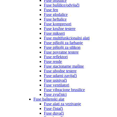
Fuse brusilice
Fuse bušilice/odvijači
Fuse fen
Fuse glodalice
Fuse heftalice
Fuse kompresori
Fuse kružne testere
Fuse mikseri
Fuse multifunkcionalni alati
Fuse pištolji za farbanje
Fuse pištolji za silikon
Fuse povratne testere
Fuse reflektori
Fuse rende
Fuse stacionarne mašine
Fuse ubodne testere
Fuse udarni zavijači
Fuse usisivači
Fuse ventilatori
Fuse vibracione brusilice
Fuse zvučnici
Fuse baštenski alat
Fuse alati za vezivanje
Fuse čistači
Fuse duvači