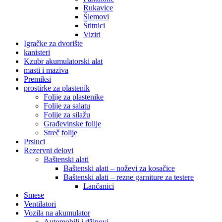
Rukavice
Šlemovi
Štitnici
Viziri
Igračke za dvorište
kanisteri
Kzubr akumulatorski alat
masti i maziva
Premiksi
prostirke za plastenik
Folije za plastenike
Folije za salatu
Folije za silažu
Građevinske folije
Streč folije
Prsluci
Rezervni delovi
Baštenski alati
Baštenski alati – noževi za kosačice
Baštenski alati – rezne garniture za testere
Lančanici
Smese
Ventilatori
Vozila na akumulator
Automobili i džipovi