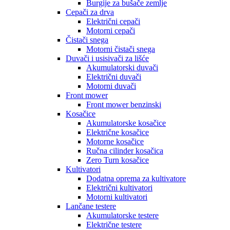
Burgije za bušače zemlje
Cepači za drva
Električni cepači
Motorni cepači
Čistači snega
Motorni čistači snega
Duvači i usisivači za lišće
Akumulatorski duvači
Električni duvači
Motorni duvači
Front mower
Front mower benzinski
Kosačice
Akumulatorske kosačice
Električne kosačice
Motorne kosačice
Ručna cilinder kosačica
Zero Turn kosačice
Kultivatori
Dodatna oprema za kultivatore
Električni kultivatori
Motorni kultivatori
Lančane testere
Akumulatorske testere
Električne testere