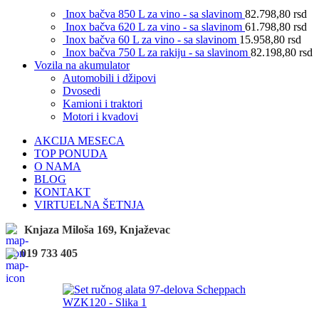
Inox bačva 850 L za vino - sa slavinom
82.798,80
rsd
Inox bačva 620 L za vino - sa slavinom
61.798,80
rsd
Inox bačva 60 L za vino - sa slavinom
15.958,80
rsd
Inox bačva 750 L za rakiju - sa slavinom
82.198,80
rsd
Vozila na akumulator
Automobili i džipovi
Dvosedi
Kamioni i traktori
Motori i kvadovi
AKCIJA MESECA
TOP PONUDA
O NAMA
BLOG
KONTAKT
VIRTUELNA ŠETNJA
Knjaza Miloša 169, Knjaževac
019 733 405