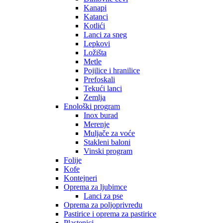
Kanapi
Katanci
Kotlići
Lanci za sneg
Lepkovi
Ložišta
Metle
Pojilice i hranilice
Prefoskali
Tekući lanci
Zemlja
Enološki program
Inox burad
Merenje
Muljače za voće
Stakleni baloni
Vinski program
Folije
Kofe
Kontejneri
Oprema za ljubimce
Lanci za pse
Oprema za poljoprivredu
Pastirice i oprema za pastirice
Plastenici