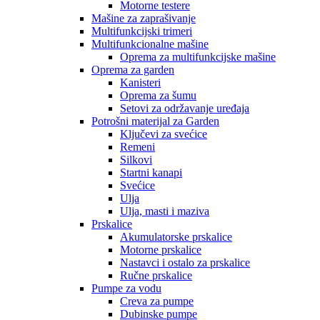
Motorne testere
Mašine za zaprašivanje
Multifunkcijski trimeri
Multifunkcionalne mašine
Oprema za multifunkcijske mašine
Oprema za garden
Kanisteri
Oprema za šumu
Setovi za održavanje uređaja
Potrošni materijal za Garden
Ključevi za svećice
Remeni
Silkovi
Startni kanapi
Svećice
Ulja
Ulja, masti i maziva
Prskalice
Akumulatorske prskalice
Motorne prskalice
Nastavci i ostalo za prskalice
Ručne prskalice
Pumpe za vodu
Creva za pumpe
Dubinske pumpe