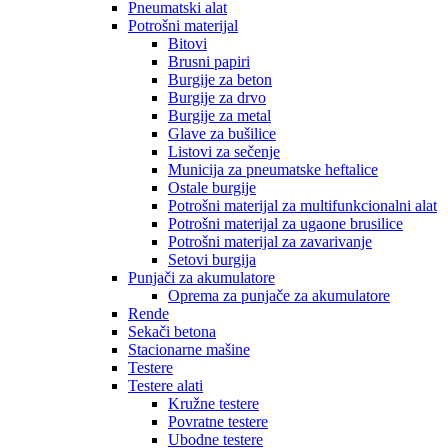
Pneumatski alat
Potrošni materijal
Bitovi
Brusni papiri
Burgije za beton
Burgije za drvo
Burgije za metal
Glave za bušilice
Listovi za sečenje
Municija za pneumatske heftalice
Ostale burgije
Potrošni materijal za multifunkcionalni alat
Potrošni materijal za ugaone brusilice
Potrošni materijal za zavarivanje
Setovi burgija
Punjači za akumulatore
Oprema za punjače za akumulatore
Rende
Sekači betona
Stacionarne mašine
Testere
Testere alati
Kružne testere
Povratne testere
Ubodne testere