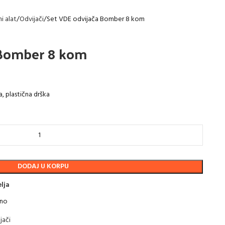
i alat
Odvijači
Set VDE odvijača Bomber 8 kom
 Bomber 8 kom
, plastična drška
DODAJ U KORPU
elja
tno
jači