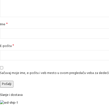
*
Ime
*
E-pošta
Sačuvaj moje ime, e-poštu i veb mesto u ovom pregledaču veba za sledeć
Slanje i dostava