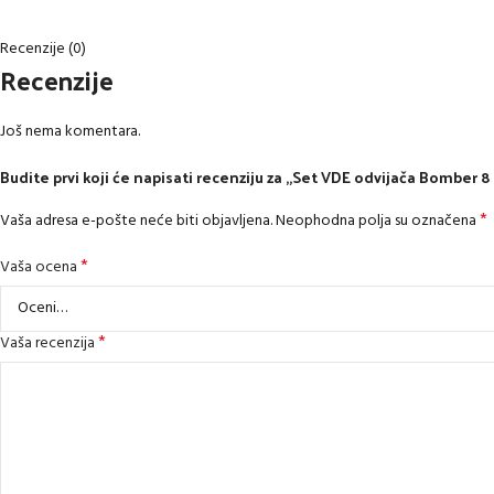
Recenzije (0)
Recenzije
Još nema komentara.
Budite prvi koji će napisati recenziju za „Set VDE odvijača Bomber 
*
Vaša adresa e-pošte neće biti objavljena.
Neophodna polja su označena
*
Vaša ocena
*
Vaša recenzija