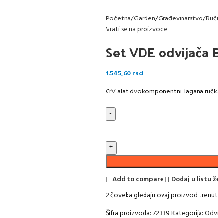
Početna
Garden
Građevinarstvo
Ručn
Vrati se na proizvode
Set VDE odvijača
1.545,60
rsd
CrV alat dvokomponentni, lagana ručka
Add to compare
Dodaj u listu ž
2
čoveka gledaju ovaj proizvod trenu
Šifra proizvoda:
72339
Kategorija:
Odvi