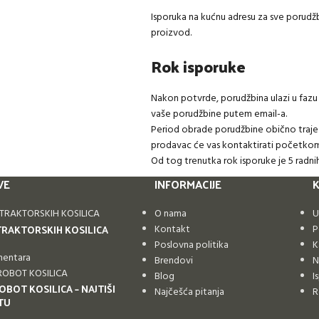
Isporuka na kućnu adresu za sve porudžb
proizvod.
Rok isporuke
Nakon potvrde, porudžbina ulazi u faz
vaše porudžbine putem email-a.
Period obrade porudžbine obično traje
prodavac će vas kontaktirati početkom
Od tog trenutka rok isporuke je 5 radni
VE
INFORMACIJE
K
O nama
U
TRAKTORSKIH KOSILICA
Kontakt
P
Poslovna politika
K
mentara
Brendovi
N
Blog
I
OBOT KOSILICA – NAJTIŠI
Najčešća pitanja
R
TU