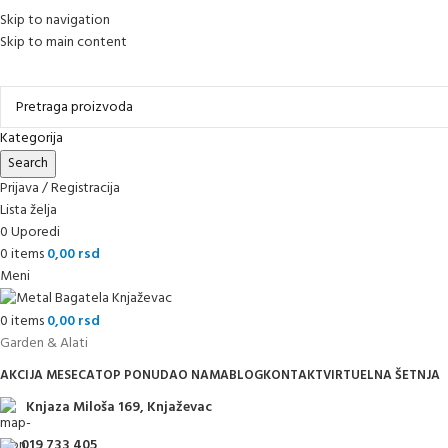
Skip to navigation
Skip to main content
Online kupovina, vaša nova rutina!
Kategorija
Search
Prijava / Registracija
Lista želja
0
Uporedi
0
items
0,00
rsd
Meni
0
items
0,00
rsd
Garden & Alati
AKCIJA MESECA
TOP PONUDA
O NAMA
BLOG
KONTAKT
VIRTUELNA ŠETNJA
Knjaza Miloša 169, Knjaževac
019 733 405