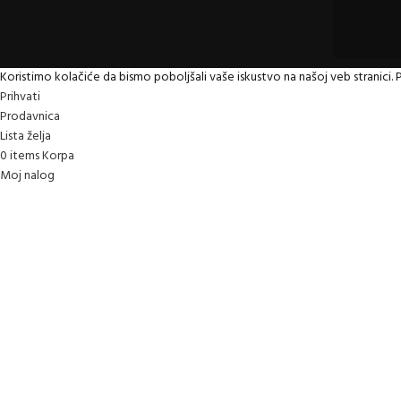
Koristimo kolačiće da bismo poboljšali vaše iskustvo na našoj veb stranici
Prihvati
Prodavnica
Lista želja
0
items
Korpa
Moj nalog