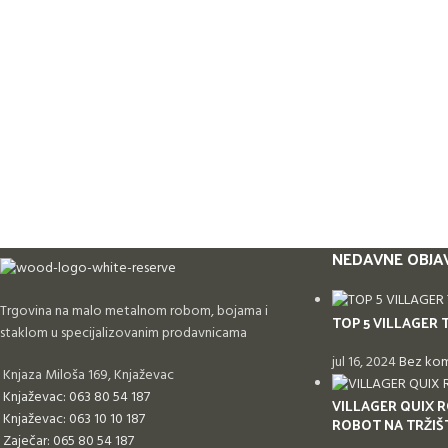
NEDAVNE OBJA
Trgovina na malo metalnom robom, bojama i
TOP 5 VILLAGER 
staklom u specijalizovanim prodavnicama
jul 16, 2024
Bez ko
Knjaza Miloša 169, Knjaževac
Knjaževac: 063 80 54 187
VILLAGER QUIX R
Knjaževac: 063 10 10 187
ROBOT NA TRŽIŠ
Zaječar: 065 80 54 187