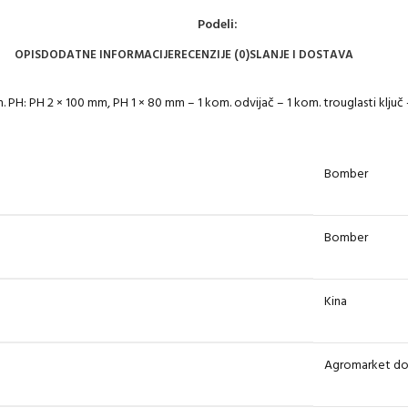
Podeli:
OPIS
DODATNE INFORMACIJE
RECENZIJE (0)
SLANJE I DOSTAVA
m. PH: PH 2 × 100 mm, PH 1 × 80 mm – 1 kom. odvijač – 1 kom. trouglasti ključ 
Bomber
Bomber
Kina
Agromarket d