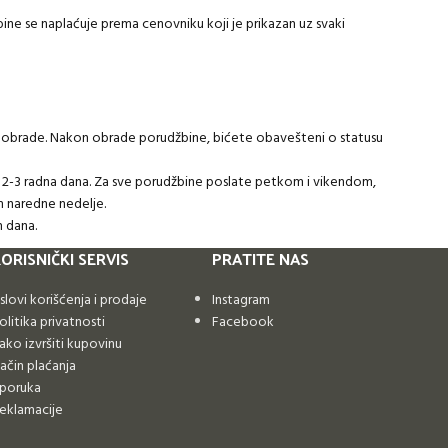
ine se naplaćuje prema cenovniku koji je prikazan uz svaki
u obrade. Nakon obrade porudžbine, bićete obavešteni o statusu
 2-3 radna dana. Za sve porudžbine poslate petkom i vikendom,
 naredne nedelje.
h dana.
ORISNIČKI SERVIS
PRATITE NAS
slovi korišćenja i prodaje
Instagram
olitika privatnosti
Facebook
ako izvršiti kupovinu
ačin plaćanja
sporuka
eklamacije