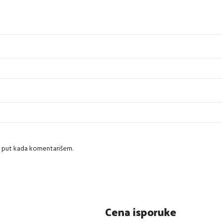
i put kada komentarišem.
Cena isporuke