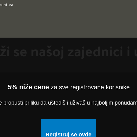
mentara
ži se našoj zajednici i 
5% niže cene
za sve registrovane korisnike
 propusti priliku da uštediš i uživaš u najboljim ponuda
Registruj se ovde