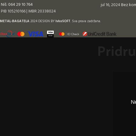
Niš: 064 29 10 764
jul 16, 2024
Bez ko
PIB 105210166 | MBR 20338024
METAL-BAGATELA
2024 DESIGN BY
IvkoSOFT
. Sva prava zadržana.
Pridru
Ne