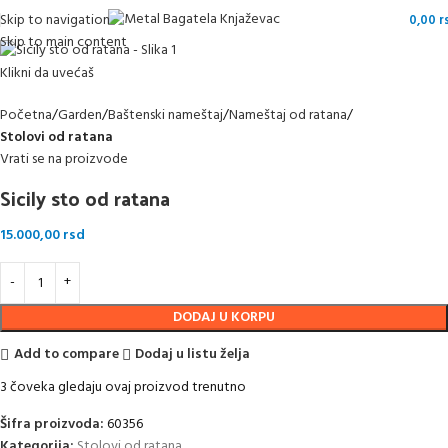
Skip to navigation
0,00
r
Skip to main content
Klikni da uvećaš
Početna
Garden
Baštenski nameštaj
Nameštaj od ratana
Stolovi od ratana
Vrati se na proizvode
Sicily sto od ratana
15.000,00
rsd
DODAJ U KORPU
Add to compare
Dodaj u listu želja
3
čoveka gledaju ovaj proizvod trenutno
Šifra proizvoda:
60356
Kategorija:
Stolovi od ratana