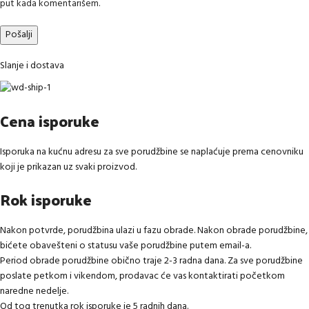
put kada komentarišem.
Slanje i dostava
Cena isporuke
Isporuka na kućnu adresu za sve porudžbine se naplaćuje prema cenovniku
koji je prikazan uz svaki proizvod.
Rok isporuke
Nakon potvrde, porudžbina ulazi u fazu obrade. Nakon obrade porudžbine,
bićete obavešteni o statusu vaše porudžbine putem email-a.
Period obrade porudžbine obično traje 2-3 radna dana. Za sve porudžbine
poslate petkom i vikendom, prodavac će vas kontaktirati početkom
naredne nedelje.
Od tog trenutka rok isporuke je 5 radnih dana.