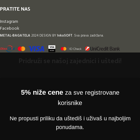
PRATITE NAS
Instagram
Facebook
METAL-BAGATELA
2024 DESIGN BY
IvkoSOFT
. Sva prava zadržana.
Pridruži se našoj zajednici i uštedi!
5% niže cene
za sve registrovane
korisnike
Ne propusti priliku da uštediš i uživaš u najboljim
ponudama.