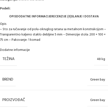
Podeli:
OPIS
DODATNE INFORMACIJE
RECENZIJE (0)
SLANJE I DOSTAVA
Opis
– Sto za ručavanje od polu-okruglog ratana sa metalnom konstrukcijom –
Transparentno kaljeno staklo debljine 5 mm – Dimenzije stola: 200 × 100 ×
75 cm – Pakovanje: 1 komad
Dodatne informacije
TEŽINA
48 kg
BREND
Green bay
PROIZVOĐAČ
Green bay