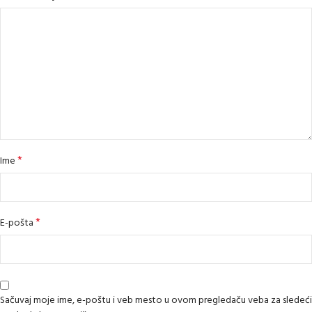
*
Ime
*
E-pošta
Sačuvaj moje ime, e-poštu i veb mesto u ovom pregledaču veba za sledeći