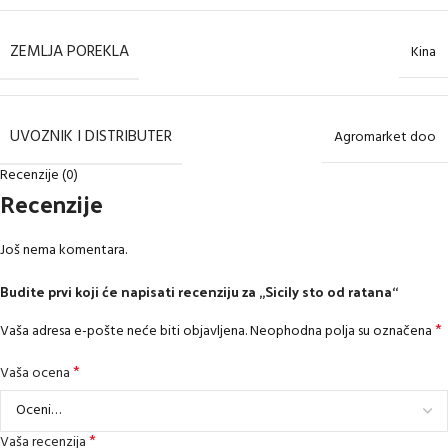
ZEMLJA POREKLA
Kina
UVOZNIK I DISTRIBUTER
Agromarket doo
Recenzije (0)
Recenzije
Još nema komentara.
Budite prvi koji će napisati recenziju za „Sicily sto od ratana“
*
Vaša adresa e-pošte neće biti objavljena.
Neophodna polja su označena
*
Vaša ocena
*
Vaša recenzija