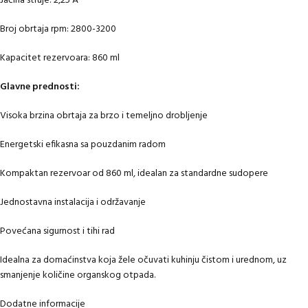
Jačina struje: 2,25 A
Broj obrtaja rpm: 2800-3200
Kapacitet rezervoara: 860 ml
Glavne prednosti:
Visoka brzina obrtaja za brzo i temeljno drobljenje
Energetski efikasna sa pouzdanim radom
Kompaktan rezervoar od 860 ml, idealan za standardne sudopere
Jednostavna instalacija i održavanje
Povećana sigurnost i tihi rad
Idealna za domaćinstva koja žele očuvati kuhinju čistom i urednom, uz
smanjenje količine organskog otpada.
Dodatne informacije