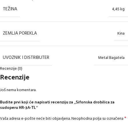
TEŽINA
4,45 kg
ZEMLJA POREKLA
Kina
UVOZNIK I DISTRIBUTER
Metal Bagatela
Recenzije (0)
Recenzije
Još nema komentara.
Budite prvi koji će napisati recenziju za „Sifonska drobilica za
sudoperu HR-3A-TL“
*
Vaša adresa e-pošte neće biti objavljena.
Neophodna polja su označena