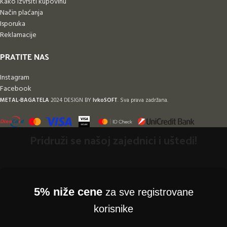
Kako izvršiti kupovinu
Način plaćanja
Isporuka
Reklamacije
PRATITE NAS
Instagram
Facebook
METAL-BAGATELA
2024 DESIGN BY
IvkoSOFT
. Sva prava zadržana.
Pridruži se našoj zajednici i uštedi!
5% niže cene
za sve registrovane
korisnike