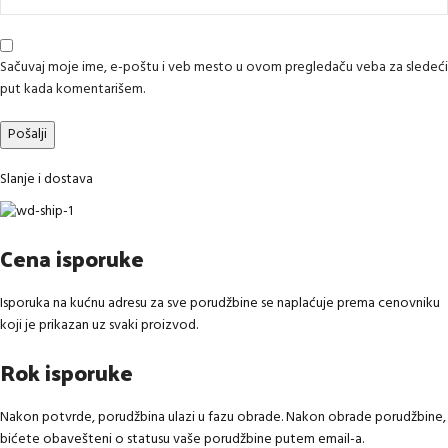
Sačuvaj moje ime, e-poštu i veb mesto u ovom pregledaču veba za sledeći
put kada komentarišem.
Slanje i dostava
Cena isporuke
Isporuka na kućnu adresu za sve porudžbine se naplaćuje prema cenovniku
koji je prikazan uz svaki proizvod.
Rok isporuke
Nakon potvrde, porudžbina ulazi u fazu obrade. Nakon obrade porudžbine,
bićete obavešteni o statusu vaše porudžbine putem email-a.