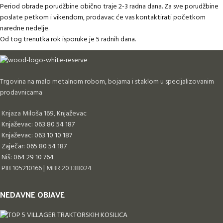
Period obrade porudžbine obično traje 2-3 radna dana. Za sve porudžbine
poslate petkom i vikendom, prodavac će vas kontaktirati početkom
naredne nedelje.
Od tog trenutka rok isporuke je 5 radnih dana.
Trgovina na malo metalnom robom, bojama i staklom u specijalizovanim
prodavnicama
Knjaza Miloša 169, Knjaževac
Knjaževac: 063 80 54 187
Knjaževac: 063 10 10 187
Zaječar: 065 80 54 187
Niš: 064 29 10 764
PIB 105210166 | MBR 20338024
NEDAVNE OBJAVE