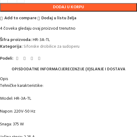
DODAJ U KORPU
Add to compare
Dodaj u listu želja
4
čoveka gledaju ovaj proizvod trenutno
Šifra proizvoda:
HR-3A-TL
Kategorija:
Sifonske drobilice za sudoperu
Podeli:
OPIS
DODATNE INFORMACIJE
RECENZIJE (0)
SLANJE I DOSTAVA
Opis
Tehničke karakteristike:
Model: HR-3A-TL
Napon: 220V-50 Hz
Snaga: 375 W