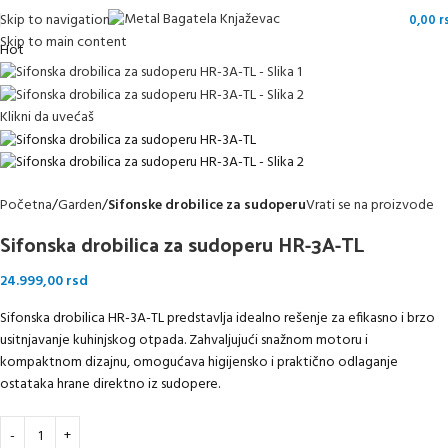
Skip to navigation
0,00
r
Skip to main content
Hot
Klikni da uvećaš
Početna
Garden
Sifonske drobilice za sudoperu
Vrati se na proizvode
Sifonska drobilica za sudoperu HR-3A-TL
24.999,00
rsd
Sifonska drobilica HR-3A-TL predstavlja idealno rešenje za efikasno i brzo
usitnjavanje kuhinjskog otpada. Zahvaljujući snažnom motoru i
kompaktnom dizajnu, omogućava higijensko i praktično odlaganje
ostataka hrane direktno iz sudopere.