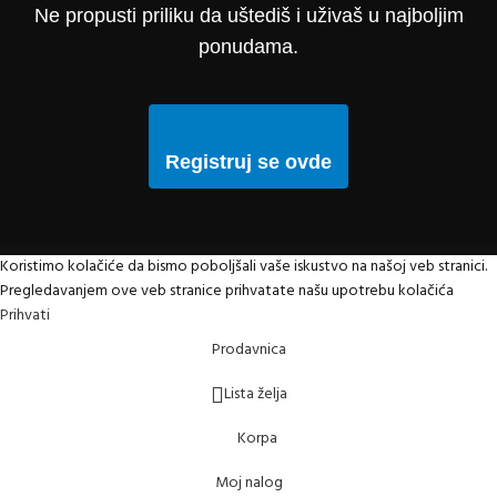
Ne propusti priliku da uštediš i uživaš u najboljim
ponudama.
Registruj se ovde
Koristimo kolačiće da bismo poboljšali vaše iskustvo na našoj veb stranici.
Pregledavanjem ove veb stranice prihvatate našu upotrebu kolačića
Prihvati
Prodavnica
Lista želja
Korpa
Moj nalog