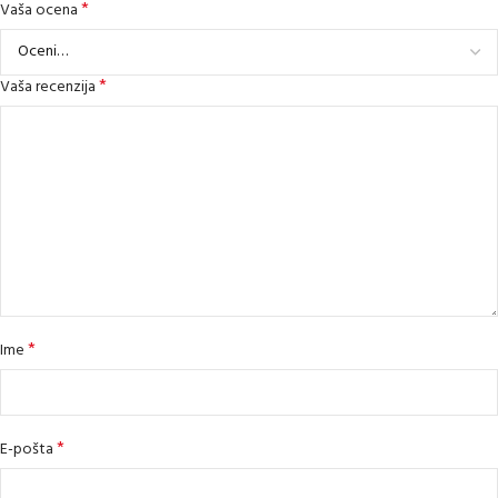
*
Vaša ocena
*
Vaša recenzija
*
Ime
*
E-pošta