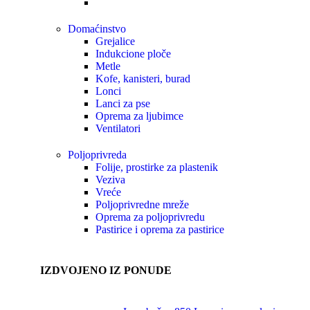
Domaćinstvo
Grejalice
Indukcione ploče
Metle
Kofe, kanisteri, burad
Lonci
Lanci za pse
Oprema za ljubimce
Ventilatori
Poljoprivreda
Folije, prostirke za plastenik
Veziva
Vreće
Poljoprivredne mreže
Oprema za poljoprivredu
Pastirice i oprema za pastirice
IZDVOJENO IZ PONUDE