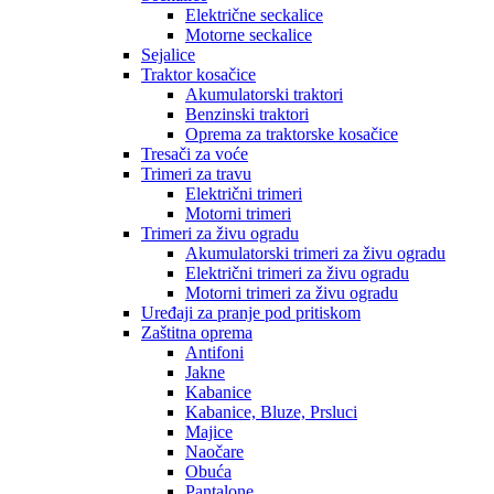
Električne seckalice
Motorne seckalice
Sejalice
Traktor kosačice
Akumulatorski traktori
Benzinski traktori
Oprema za traktorske kosačice
Tresači za voće
Trimeri za travu
Električni trimeri
Motorni trimeri
Trimeri za živu ogradu
Akumulatorski trimeri za živu ogradu
Električni trimeri za živu ogradu
Motorni trimeri za živu ogradu
Uređaji za pranje pod pritiskom
Zaštitna oprema
Antifoni
Jakne
Kabanice
Kabanice, Bluze, Prsluci
Majice
Naočare
Obuća
Pantalone