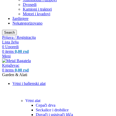
Dvosedi
Kamioni i traktori
Motori i kvadovi
žardinjere
Nekategorizovano
Search
Prijava / Registracija
Lista želja
0
Uporedi
0
items
0,00
rsd
Meni
0
items
0,00
rsd
Garden & Alati
Vrtni i baštenski alat
Vrtni alat
Cepači drva
Seckalice i drobilice
Duvači i usisivači lišća