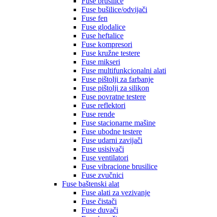
Fuse brusilice
Fuse bušilice/odvijači
Fuse fen
Fuse glodalice
Fuse heftalice
Fuse kompresori
Fuse kružne testere
Fuse mikseri
Fuse multifunkcionalni alati
Fuse pištolji za farbanje
Fuse pištolji za silikon
Fuse povratne testere
Fuse reflektori
Fuse rende
Fuse stacionarne mašine
Fuse ubodne testere
Fuse udarni zavijači
Fuse usisivači
Fuse ventilatori
Fuse vibracione brusilice
Fuse zvučnici
Fuse baštenski alat
Fuse alati za vezivanje
Fuse čistači
Fuse duvači