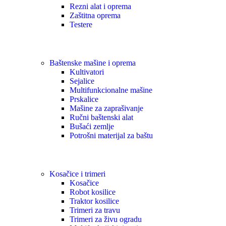
Rezni alat i oprema
Zaštitna oprema
Testere
Baštenske mašine i oprema
Kultivatori
Sejalice
Multifunkcionalne mašine
Prskalice
Mašine za zaprašivanje
Ručni baštenski alat
Bušaći zemlje
Potrošni materijal za baštu
Kosačice i trimeri
Kosačice
Robot kosilice
Traktor kosilice
Trimeri za travu
Trimeri za živu ogradu