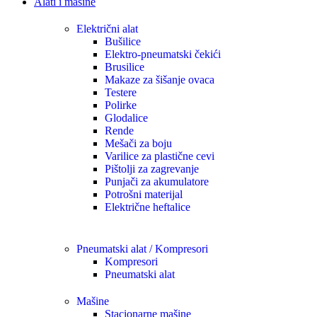
Alati i mašine
Električni alat
Bušilice
Elektro-pneumatski čekići
Brusilice
Makaze za šišanje ovaca
Testere
Polirke
Glodalice
Rende
Mešači za boju
Varilice za plastične cevi
Pištolji za zagrevanje
Punjači za akumulatore
Potrošni materijal
Električne heftalice
Pneumatski alat / Kompresori
Kompresori
Pneumatski alat
Mašine
Stacionarne mašine