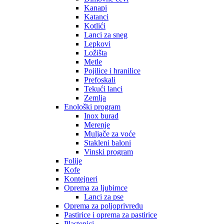
Kanapi
Katanci
Kotlići
Lanci za sneg
Lepkovi
Ložišta
Metle
Pojilice i hranilice
Prefoskali
Tekući lanci
Zemlja
Enološki program
Inox burad
Merenje
Muljače za voće
Stakleni baloni
Vinski program
Folije
Kofe
Kontejneri
Oprema za ljubimce
Lanci za pse
Oprema za poljoprivredu
Pastirice i oprema za pastirice
Plastenici