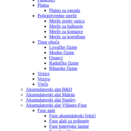
Platna
Platno za ogradu
Poljoprivredne mreže
Mreže protiv sunca
Mreže za baliranje
Mreže za komarce
Mreže za kornišone
Tigar obuća
Lovačke čizme
Modne čizme
Opanci
Radničke čizme
Ribarske čizme
Vezice
Veziva
Vreće
Akumulatorski alat B&D
Akumulatorski alat Makita
Akumulatorski alat Stanley
Akumulatorski alat Villager-Fuse
Fuse alati
Fuse akumulatoski čekići
Fuse alati za poliranje
Fuse baterijske lampe