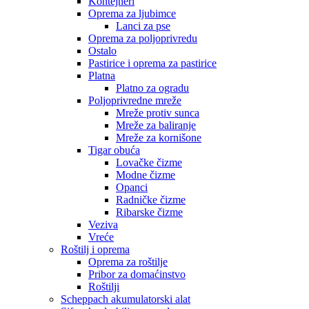
Kontejneri
Oprema za ljubimce
Lanci za pse
Oprema za poljoprivredu
Ostalo
Pastirice i oprema za pastirice
Platna
Platno za ogradu
Poljoprivredne mreže
Mreže protiv sunca
Mreže za baliranje
Mreže za kornišone
Tigar obuća
Lovačke čizme
Modne čizme
Opanci
Radničke čizme
Ribarske čizme
Veziva
Vreće
Roštilj i oprema
Oprema za roštilje
Pribor za domaćinstvo
Roštilji
Scheppach akumulatorski alat