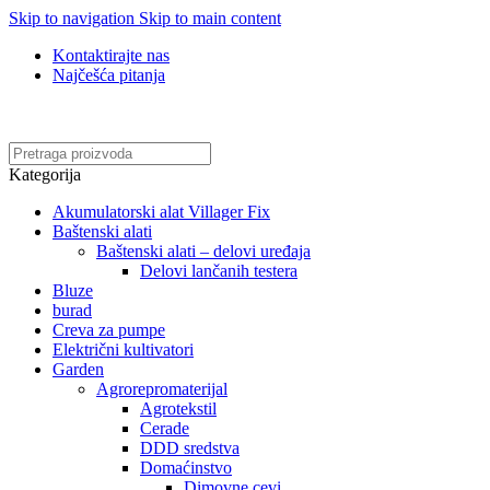
Skip to navigation
Skip to main content
Kontaktirajte nas
Najčešća pitanja
Online kupovina, vaša nova rutina!
Kategorija
Akumulatorski alat Villager Fix
Baštenski alati
Baštenski alati – delovi uređaja
Delovi lančanih testera
Bluze
burad
Creva za pumpe
Električni kultivatori
Garden
Agrorepromaterijal
Agrotekstil
Cerade
DDD sredstva
Domaćinstvo
Dimovne cevi