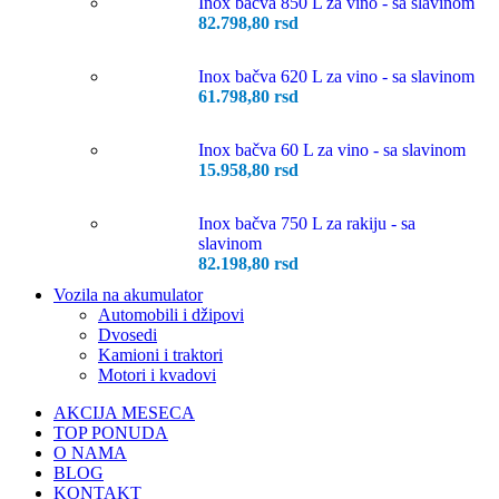
Inox bačva 850 L za vino - sa slavinom
82.798,80
rsd
Inox bačva 620 L za vino - sa slavinom
61.798,80
rsd
Inox bačva 60 L za vino - sa slavinom
15.958,80
rsd
Inox bačva 750 L za rakiju - sa
slavinom
82.198,80
rsd
Vozila na akumulator
Automobili i džipovi
Dvosedi
Kamioni i traktori
Motori i kvadovi
AKCIJA MESECA
TOP PONUDA
O NAMA
BLOG
KONTAKT