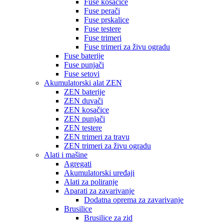
Fuse kosačice
Fuse perači
Fuse prskalice
Fuse testere
Fuse trimeri
Fuse trimeri za živu ogradu
Fuse baterije
Fuse punjači
Fuse setovi
Akumulatorski alat ZEN
ZEN baterije
ZEN duvači
ZEN kosačice
ZEN punjači
ZEN testere
ZEN trimeri za travu
ZEN trimeri za živu ogradu
Alati i mašine
Agregati
Akumulatorski uređaji
Alati za poliranje
Aparati za zavarivanje
Dodatna oprema za zavarivanje
Brusilice
Brusilice za zid