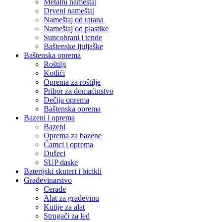
Metalni nameštaj
Drveni nameštaj
Nameštaj od ratana
Nameštaj od plastike
Suncobrani i tende
Baštenske ljuljaške
Baštenska oprema
Roštilji
Kotlići
Oprema za roštilje
Pribor za domaćinstvo
Dečija oprema
Baštenska oprema
Bazeni i oprema
Bazeni
Oprema za bazene
Čamci i oprema
Dušeci
SUP daske
Baterijski skuteri i bicikli
Građevinarstvo
Cerade
Alat za građevinu
Kutije za alat
Strugači za led