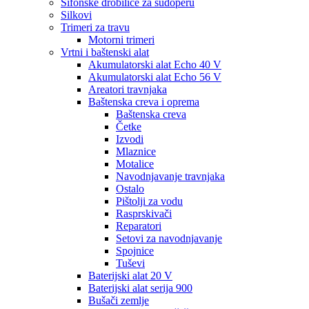
Sifonske drobilice za sudoperu
Silkovi
Trimeri za travu
Motorni trimeri
Vrtni i baštenski alat
Akumulatorski alat Echo 40 V
Akumulatorski alat Echo 56 V
Areatori travnjaka
Baštenska creva i oprema
Baštenska creva
Četke
Izvodi
Mlaznice
Motalice
Navodnjavanje travnjaka
Ostalo
Pištolji za vodu
Rasprskivači
Reparatori
Setovi za navodnjavanje
Spojnice
Tuševi
Baterijski alat 20 V
Baterijski alat serija 900
Bušači zemlje