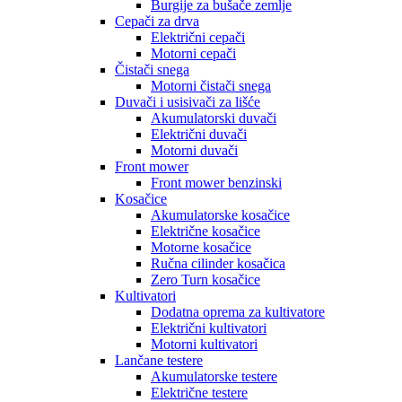
Burgije za bušače zemlje
Cepači za drva
Električni cepači
Motorni cepači
Čistači snega
Motorni čistači snega
Duvači i usisivači za lišće
Akumulatorski duvači
Električni duvači
Motorni duvači
Front mower
Front mower benzinski
Kosačice
Akumulatorske kosačice
Električne kosačice
Motorne kosačice
Ručna cilinder kosačica
Zero Turn kosačice
Kultivatori
Dodatna oprema za kultivatore
Električni kultivatori
Motorni kultivatori
Lančane testere
Akumulatorske testere
Električne testere