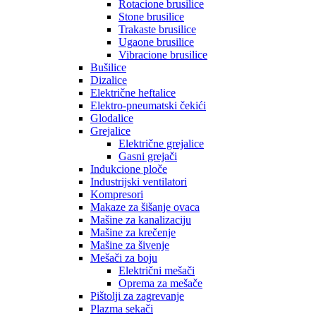
Rotacione brusilice
Stone brusilice
Trakaste brusilice
Ugaone brusilice
Vibracione brusilice
Bušilice
Dizalice
Električne heftalice
Elektro-pneumatski čekići
Glodalice
Grejalice
Električne grejalice
Gasni grejači
Indukcione ploče
Industrijski ventilatori
Kompresori
Makaze za šišanje ovaca
Mašine za kanalizaciju
Mašine za krečenje
Mašine za šivenje
Mešači za boju
Električni mešači
Oprema za mešače
Pištolji za zagrevanje
Plazma sekači