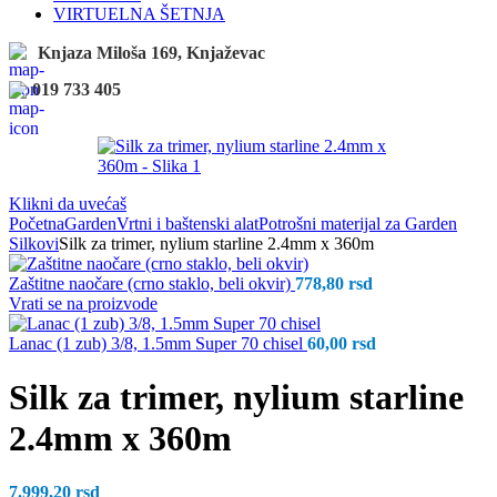
VIRTUELNA ŠETNJA
Knjaza Miloša 169, Knjaževac
019 733 405
Klikni da uvećaš
Početna
Garden
Vrtni i baštenski alat
Potrošni materijal za Garden
Silkovi
Silk za trimer, nylium starline 2.4mm x 360m
Zaštitne naočare (crno staklo, beli okvir)
778,80
rsd
Vrati se na proizvode
Lanac (1 zub) 3/8, 1.5mm Super 70 chisel
60,00
rsd
Silk za trimer, nylium starline
2.4mm x 360m
7.999,20
rsd