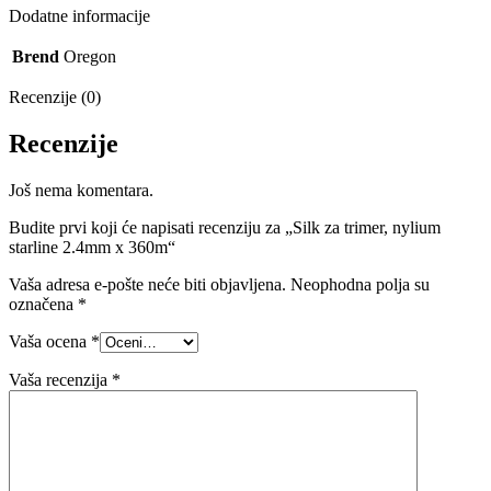
Dodatne informacije
Brend
Oregon
Recenzije (0)
Recenzije
Još nema komentara.
Budite prvi koji će napisati recenziju za „Silk za trimer, nylium
starline 2.4mm x 360m“
Vaša adresa e-pošte neće biti objavljena.
Neophodna polja su
označena
*
Vaša ocena
*
Vaša recenzija
*