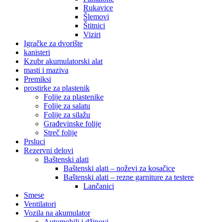
Rukavice
Šlemovi
Štitnici
Viziri
Igračke za dvorište
kanisteri
Kzubr akumulatorski alat
masti i maziva
Premiksi
prostirke za plastenik
Folije za plastenike
Folije za salatu
Folije za silažu
Građevinske folije
Streč folije
Prsluci
Rezervni delovi
Baštenski alati
Baštenski alati – noževi za kosačice
Baštenski alati – rezne garniture za testere
Lančanici
Smese
Ventilatori
Vozila na akumulator
Automobili i džipovi