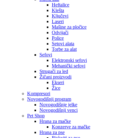
Heftalice
Klešta
Ključevi
Laseri
Mašine za pločice
Odvijači
Police
Setovi alata
Torbe za alat
Sefovi
Elektronski sefovi
Mehanički sefovi
Strugači za led
Žičani proizvodi
Ekseri
Žice
Kompresori
Novogodišnji program
Novogodišnje jelke
Novogodišnji venci
Pet Shop
Hrana za mačke
Konzerve za mačke
Hrana za pse
Biskviti za pse