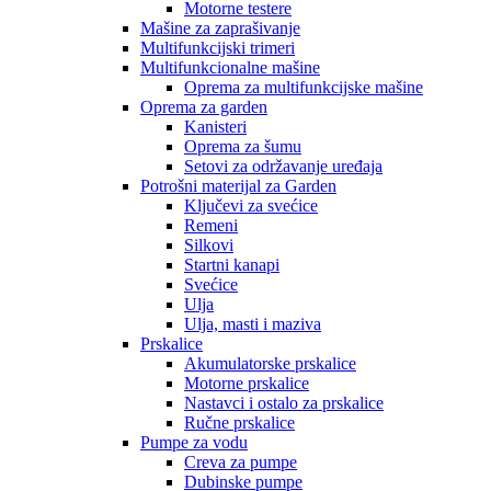
Motorne testere
Mašine za zaprašivanje
Multifunkcijski trimeri
Multifunkcionalne mašine
Oprema za multifunkcijske mašine
Oprema za garden
Kanisteri
Oprema za šumu
Setovi za održavanje uređaja
Potrošni materijal za Garden
Ključevi za svećice
Remeni
Silkovi
Startni kanapi
Svećice
Ulja
Ulja, masti i maziva
Prskalice
Akumulatorske prskalice
Motorne prskalice
Nastavci i ostalo za prskalice
Ručne prskalice
Pumpe za vodu
Creva za pumpe
Dubinske pumpe