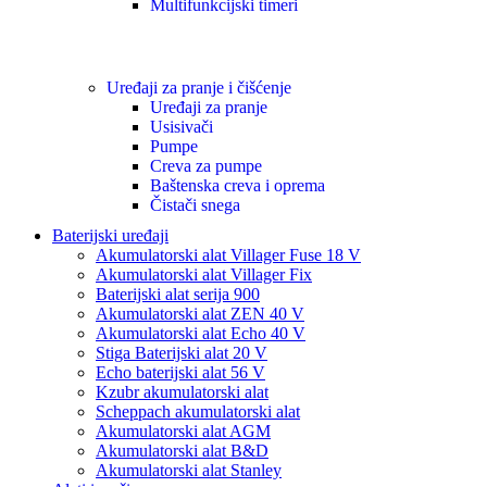
Multifunkcijski timeri
Uređaji za pranje i čišćenje
Uređaji za pranje
Usisivači
Pumpe
Creva za pumpe
Baštenska creva i oprema
Čistači snega
Baterijski uređaji
Akumulatorski alat Villager Fuse 18 V
Akumulatorski alat Villager Fix
Baterijski alat serija 900
Akumulatorski alat ZEN 40 V
Akumulatorski alat Echo 40 V
Stiga Baterijski alat 20 V
Echo baterijski alat 56 V
Kzubr akumulatorski alat
Scheppach akumulatorski alat
Akumulatorski alat AGM
Akumulatorski alat B&D
Akumulatorski alat Stanley