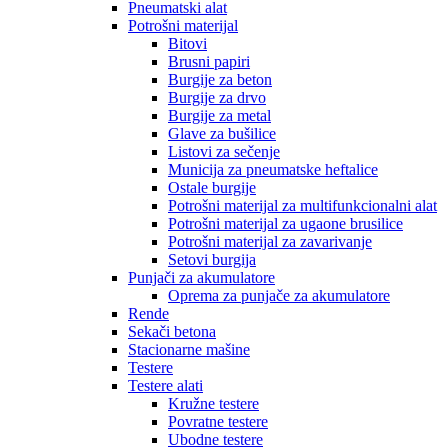
Pneumatski alat
Potrošni materijal
Bitovi
Brusni papiri
Burgije za beton
Burgije za drvo
Burgije za metal
Glave za bušilice
Listovi za sečenje
Municija za pneumatske heftalice
Ostale burgije
Potrošni materijal za multifunkcionalni alat
Potrošni materijal za ugaone brusilice
Potrošni materijal za zavarivanje
Setovi burgija
Punjači za akumulatore
Oprema za punjače za akumulatore
Rende
Sekači betona
Stacionarne mašine
Testere
Testere alati
Kružne testere
Povratne testere
Ubodne testere