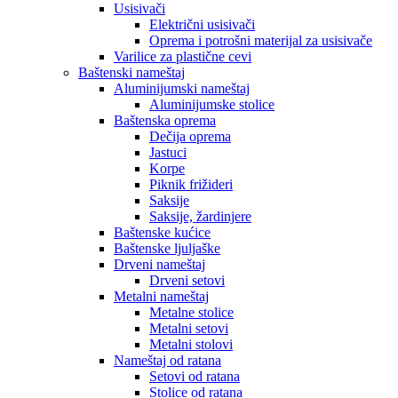
Usisivači
Električni usisivači
Oprema i potrošni materijal za usisivače
Varilice za plastične cevi
Baštenski nameštaj
Aluminijumski nameštaj
Aluminijumske stolice
Baštenska oprema
Dečija oprema
Jastuci
Korpe
Piknik frižideri
Saksije
Saksije, žardinjere
Baštenske kućice
Baštenske ljuljaške
Drveni nameštaj
Drveni setovi
Metalni nameštaj
Metalne stolice
Metalni setovi
Metalni stolovi
Nameštaj od ratana
Setovi od ratana
Stolice od ratana