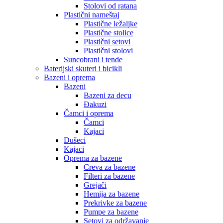
Stolovi od ratana
Plastični nameštaj
Plastične ležaljke
Plastične stolice
Plastični setovi
Plastični stolovi
Suncobrani i tende
Baterijski skuteri i bicikli
Bazeni i oprema
Bazeni
Bazeni za decu
Đakuzi
Čamci i oprema
Čamci
Kajaci
Dušeci
Kajaci
Oprema za bazene
Creva za bazene
Filteri za bazene
Grejači
Hemija za bazene
Prekrivke za bazene
Pumpe za bazene
Setovi za održavanje