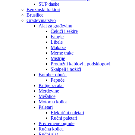
SUP daske
Benzinski traktori
Brusilice
Građevinarstvo
Alat za građevinu
Čekići i sekire
Fangle
Libele
Makaze
Merne trake
Mistrije
Produžni kablovi i podsklopovi
Skalpeli i nožići
Bomber obuća
Papuče
Kutije za alat
Merdevine
Mešalice
Motorna kolica
Paletari
Električni paletari
Ručni paletari
Privremene ograde
Ručna kolica
Ručni alat