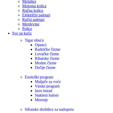
Mešalice
Motorna kolica
Ručna kolica
Električni paletari
Ručni paletari
Merdevine
Police
Sve za kuću
Tigar obuća
Opanci
Radničke čizme
Lovačke čizme
Ribarske čizme
Modne čizme
Dečije čizme
Enološki program
Muljače za voće
Vinski program
Inox burad
Stakleni baloni
Merenje
Sifonske drobilice za sudoperu