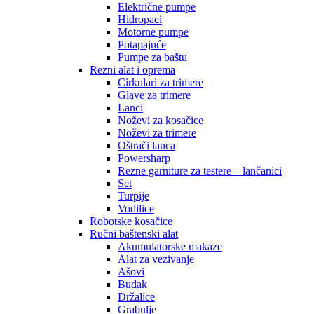
Električne pumpe
Hidropaci
Motorne pumpe
Potapajuće
Pumpe za baštu
Rezni alat i oprema
Cirkulari za trimere
Glave za trimere
Lanci
Noževi za kosačice
Noževi za trimere
Oštrači lanca
Powersharp
Rezne garniture za testere – lančanici
Set
Turpije
Vodilice
Robotske kosačice
Ručni baštenski alat
Akumulatorske makaze
Alat za vezivanje
Ašovi
Budak
Držalice
Grabulje