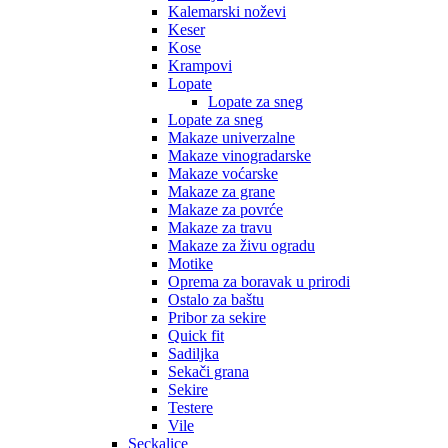
Kalemarski noževi
Keser
Kose
Krampovi
Lopate
Lopate za sneg
Lopate za sneg
Makaze univerzalne
Makaze vinogradarske
Makaze voćarske
Makaze za grane
Makaze za povrće
Makaze za travu
Makaze za živu ogradu
Motike
Oprema za boravak u prirodi
Ostalo za baštu
Pribor za sekire
Quick fit
Sadiljka
Sekači grana
Sekire
Testere
Vile
Seckalice