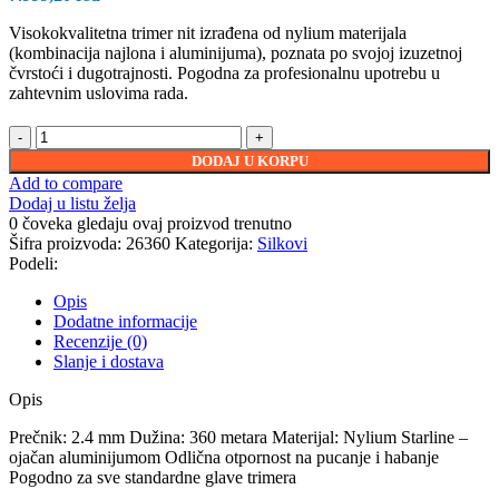
Visokokvalitetna trimer nit izrađena od nylium materijala
(kombinacija najlona i aluminijuma), poznata po svojoj izuzetnoj
čvrstoći i dugotrajnosti. Pogodna za profesionalnu upotrebu u
zahtevnim uslovima rada.
DODAJ U KORPU
Add to compare
Dodaj u listu želja
0
čoveka gledaju ovaj proizvod trenutno
Šifra proizvoda:
26360
Kategorija:
Silkovi
Podeli:
Opis
Dodatne informacije
Recenzije (0)
Slanje i dostava
Opis
Prečnik: 2.4 mm Dužina: 360 metara Materijal: Nylium Starline –
ojačan aluminijumom Odlična otpornost na pucanje i habanje
Pogodno za sve standardne glave trimera