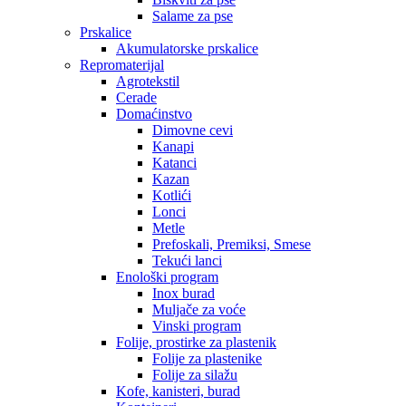
Salame za pse
Prskalice
Akumulatorske prskalice
Repromaterijal
Agrotekstil
Cerade
Domaćinstvo
Dimovne cevi
Kanapi
Katanci
Kazan
Kotlići
Lonci
Metle
Prefoskali, Premiksi, Smese
Tekući lanci
Enološki program
Inox burad
Muljače za voće
Vinski program
Folije, prostirke za plastenik
Folije za plastenike
Folije za silažu
Kofe, kanisteri, burad