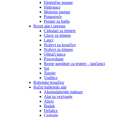
Električne pumpe
Hidropaci
Motorne pumpe
Potapajuće
Pumpe za baštu
Rezni alat i oprema
Cirkulari za trimere
Glave za trimere
Lanci
Noževi za kosačice
Noževi za trimere
Oštrači lanca
Powersharp
Rezne garniture za testere – lančanici
Set
Turpije
Vodilice
Robotske kosačice
Ručni baštenski alat
Akumulatorske makaze
Alat za vezivanje
Ašovi
Budak
Držalice
Grabulje