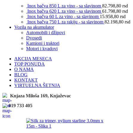
Inox bačva 850 L za vino - sa slavinom
82.798,80
rsd
Inox bačva 620 L za vino - sa slavinom
61.798,80
rsd
Inox bačva 60 L za vino - sa slavinom
15.958,80
rsd
Inox bačva 750 L za rakiju - sa slavinom
82.198,80
rsd
Vozila na akumulator
Automobili i džipovi
Dvosedi
Kamioni i traktori
Motori i kvadovi
AKCIJA MESECA
TOP PONUDA
O NAMA
BLOG
KONTAKT
VIRTUELNA ŠETNJA
Knjaza Miloša 169, Knjaževac
019 733 405