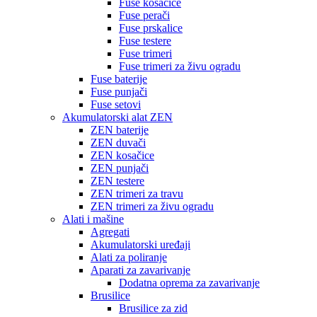
Fuse kosačice
Fuse perači
Fuse prskalice
Fuse testere
Fuse trimeri
Fuse trimeri za živu ogradu
Fuse baterije
Fuse punjači
Fuse setovi
Akumulatorski alat ZEN
ZEN baterije
ZEN duvači
ZEN kosačice
ZEN punjači
ZEN testere
ZEN trimeri za travu
ZEN trimeri za živu ogradu
Alati i mašine
Agregati
Akumulatorski uređaji
Alati za poliranje
Aparati za zavarivanje
Dodatna oprema za zavarivanje
Brusilice
Brusilice za zid