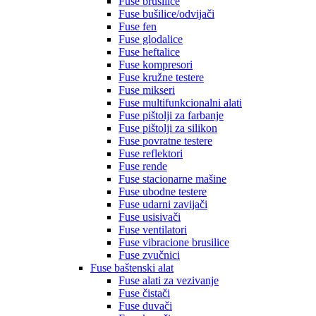
Fuse brusilice
Fuse bušilice/odvijači
Fuse fen
Fuse glodalice
Fuse heftalice
Fuse kompresori
Fuse kružne testere
Fuse mikseri
Fuse multifunkcionalni alati
Fuse pištolji za farbanje
Fuse pištolji za silikon
Fuse povratne testere
Fuse reflektori
Fuse rende
Fuse stacionarne mašine
Fuse ubodne testere
Fuse udarni zavijači
Fuse usisivači
Fuse ventilatori
Fuse vibracione brusilice
Fuse zvučnici
Fuse baštenski alat
Fuse alati za vezivanje
Fuse čistači
Fuse duvači