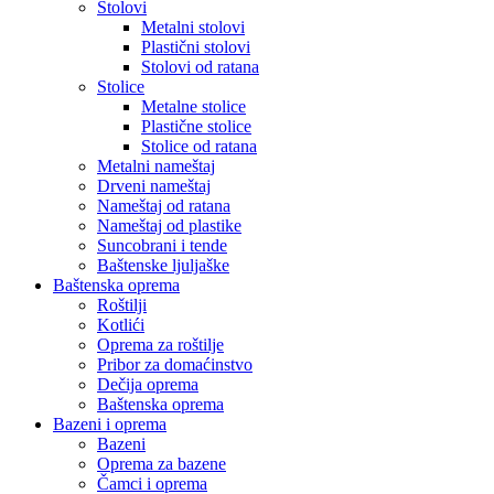
Stolovi
Metalni stolovi
Plastični stolovi
Stolovi od ratana
Stolice
Metalne stolice
Plastične stolice
Stolice od ratana
Metalni nameštaj
Drveni nameštaj
Nameštaj od ratana
Nameštaj od plastike
Suncobrani i tende
Baštenske ljuljaške
Baštenska oprema
Roštilji
Kotlići
Oprema za roštilje
Pribor za domaćinstvo
Dečija oprema
Baštenska oprema
Bazeni i oprema
Bazeni
Oprema za bazene
Čamci i oprema