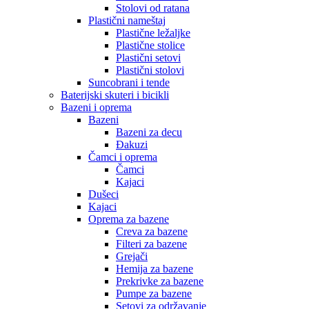
Stolovi od ratana
Plastični nameštaj
Plastične ležaljke
Plastične stolice
Plastični setovi
Plastični stolovi
Suncobrani i tende
Baterijski skuteri i bicikli
Bazeni i oprema
Bazeni
Bazeni za decu
Đakuzi
Čamci i oprema
Čamci
Kajaci
Dušeci
Kajaci
Oprema za bazene
Creva za bazene
Filteri za bazene
Grejači
Hemija za bazene
Prekrivke za bazene
Pumpe za bazene
Setovi za održavanje