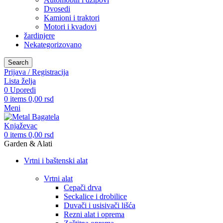
Dvosedi
Kamioni i traktori
Motori i kvadovi
žardinjere
Nekategorizovano
Search
Prijava / Registracija
Lista želja
0
Uporedi
0
items
0,00
rsd
Meni
0
items
0,00
rsd
Garden & Alati
Vrtni i baštenski alat
Vrtni alat
Cepači drva
Seckalice i drobilice
Duvači i usisivači lišća
Rezni alat i oprema