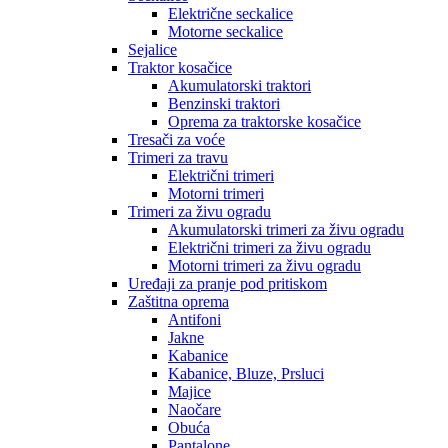
Električne seckalice
Motorne seckalice
Sejalice
Traktor kosačice
Akumulatorski traktori
Benzinski traktori
Oprema za traktorske kosačice
Tresači za voće
Trimeri za travu
Električni trimeri
Motorni trimeri
Trimeri za živu ogradu
Akumulatorski trimeri za živu ogradu
Električni trimeri za živu ogradu
Motorni trimeri za živu ogradu
Uređaji za pranje pod pritiskom
Zaštitna oprema
Antifoni
Jakne
Kabanice
Kabanice, Bluze, Prsluci
Majice
Naočare
Obuća
Pantalone