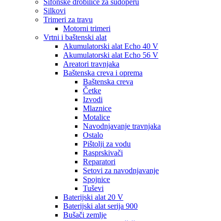
Sifonske drobilice za sudoperu
Silkovi
Trimeri za travu
Motorni trimeri
Vrtni i baštenski alat
Akumulatorski alat Echo 40 V
Akumulatorski alat Echo 56 V
Areatori travnjaka
Baštenska creva i oprema
Baštenska creva
Četke
Izvodi
Mlaznice
Motalice
Navodnjavanje travnjaka
Ostalo
Pištolji za vodu
Rasprskivači
Reparatori
Setovi za navodnjavanje
Spojnice
Tuševi
Baterijski alat 20 V
Baterijski alat serija 900
Bušači zemlje