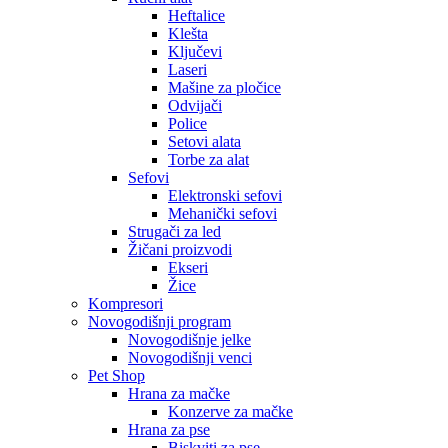
Heftalice
Klešta
Ključevi
Laseri
Mašine za pločice
Odvijači
Police
Setovi alata
Torbe za alat
Sefovi
Elektronski sefovi
Mehanički sefovi
Strugači za led
Žičani proizvodi
Ekseri
Žice
Kompresori
Novogodišnji program
Novogodišnje jelke
Novogodišnji venci
Pet Shop
Hrana za mačke
Konzerve za mačke
Hrana za pse
Biskviti za pse