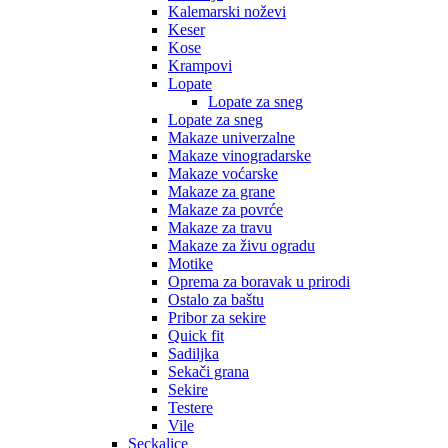
Kalemarski noževi
Keser
Kose
Krampovi
Lopate
Lopate za sneg
Lopate za sneg
Makaze univerzalne
Makaze vinogradarske
Makaze voćarske
Makaze za grane
Makaze za povrće
Makaze za travu
Makaze za živu ogradu
Motike
Oprema za boravak u prirodi
Ostalo za baštu
Pribor za sekire
Quick fit
Sadiljka
Sekači grana
Sekire
Testere
Vile
Seckalice