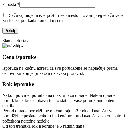
E-pošta
*
Sačuvaj moje ime, e-poštu i veb mesto u ovom pregledaču veba
za sledeći put kada komentarišem.
Slanje i dostava
Cena isporuke
Isporuka na kućnu adresu za sve porudžbine se naplaćuje prema
cenovniku koji je prikazan uz svaki proizvod.
Rok isporuke
Nakon potvrde, porudžbina ulazi u fazu obrade. Nakon obrade
porudžbine, bićete obavešteni o statusu vaše porudžbine putem
email-a.
Period obrade porudžbine obično traje 2-3 radna dana. Za sve
porudžbine poslate petkom i vikendom, prodavac će vas kontaktirati
početkom naredne nedelje.
Od tog trenutka rok isporuke je 5 radnih dana.