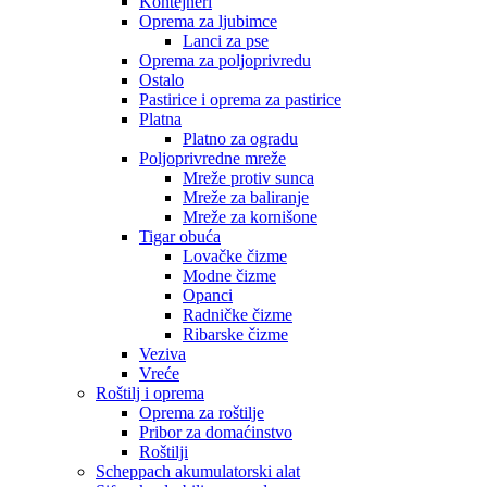
Kontejneri
Oprema za ljubimce
Lanci za pse
Oprema za poljoprivredu
Ostalo
Pastirice i oprema za pastirice
Platna
Platno za ogradu
Poljoprivredne mreže
Mreže protiv sunca
Mreže za baliranje
Mreže za kornišone
Tigar obuća
Lovačke čizme
Modne čizme
Opanci
Radničke čizme
Ribarske čizme
Veziva
Vreće
Roštilj i oprema
Oprema za roštilje
Pribor za domaćinstvo
Roštilji
Scheppach akumulatorski alat