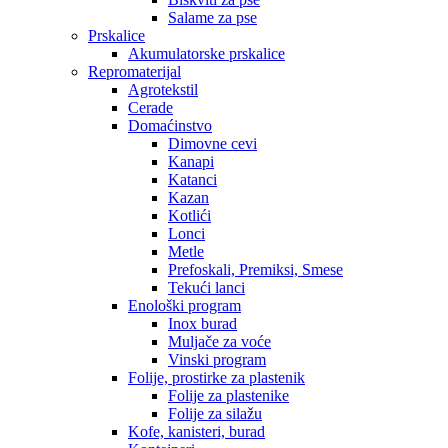
Salame za pse
Prskalice
Akumulatorske prskalice
Repromaterijal
Agrotekstil
Cerade
Domaćinstvo
Dimovne cevi
Kanapi
Katanci
Kazan
Kotlići
Lonci
Metle
Prefoskali, Premiksi, Smese
Tekući lanci
Enološki program
Inox burad
Muljače za voće
Vinski program
Folije, prostirke za plastenik
Folije za plastenike
Folije za silažu
Kofe, kanisteri, burad