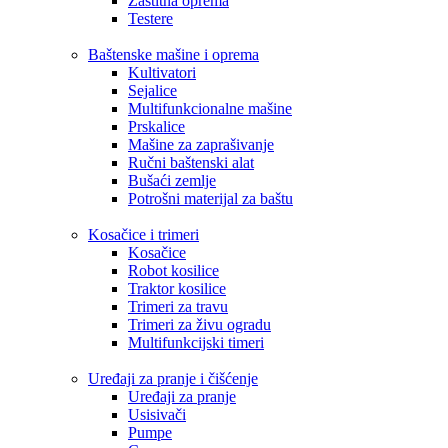
Zaštitna oprema
Testere
Baštenske mašine i oprema
Kultivatori
Sejalice
Multifunkcionalne mašine
Prskalice
Mašine za zaprašivanje
Ručni baštenski alat
Bušaći zemlje
Potrošni materijal za baštu
Kosačice i trimeri
Kosačice
Robot kosilice
Traktor kosilice
Trimeri za travu
Trimeri za živu ogradu
Multifunkcijski timeri
Uređaji za pranje i čišćenje
Uređaji za pranje
Usisivači
Pumpe