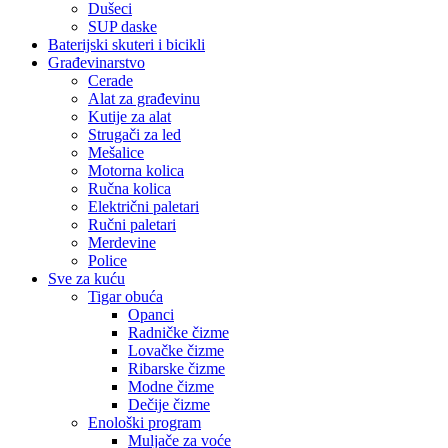
Dušeci
SUP daske
Baterijski skuteri i bicikli
Građevinarstvo
Cerade
Alat za građevinu
Kutije za alat
Strugači za led
Mešalice
Motorna kolica
Ručna kolica
Električni paletari
Ručni paletari
Merdevine
Police
Sve za kuću
Tigar obuća
Opanci
Radničke čizme
Lovačke čizme
Ribarske čizme
Modne čizme
Dečije čizme
Enološki program
Muljače za voće