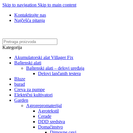
Skip to navigation
Skip to main content
Kontaktirajte nas
Najčešća pitanja
Online kupovina, vaša nova rutina!
Kategorija
Akumulatorski alat Villager Fix
Baštenski alati
Baštenski alati – delovi uređaja
Delovi lančanih testera
Bluze
burad
Creva za pumpe
Električni kultivatori
Garden
Agrorepromaterijal
Agrotekstil
Cerade
DDD sredstva
Domaćinstvo
Dimovne cevi