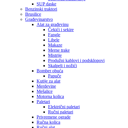
SUP daske
Benzinski traktori
Brusilice
Građevinarstvo
Alat za građevinu
Čekići i sekire
Fangle
Libele
Makaze
Merne trake
Mistrije
Produžni kablovi i podsklopovi
Skalpeli i nožići
Bomber obuća
Papuče
Kutije za alat
Merdevine
Mešalice
Motorna kolica
Paletari
Električni paletari
Ručni paletari
Privremene ograde
Ručna kolica
Ručni alat