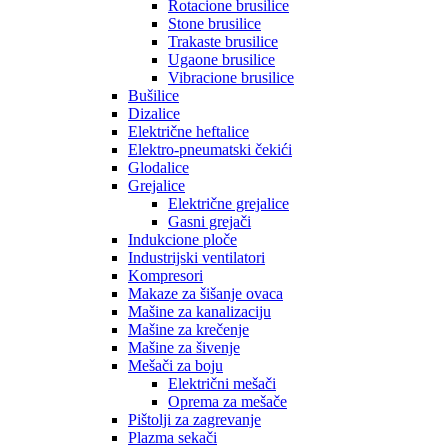
Rotacione brusilice
Stone brusilice
Trakaste brusilice
Ugaone brusilice
Vibracione brusilice
Bušilice
Dizalice
Električne heftalice
Elektro-pneumatski čekići
Glodalice
Grejalice
Električne grejalice
Gasni grejači
Indukcione ploče
Industrijski ventilatori
Kompresori
Makaze za šišanje ovaca
Mašine za kanalizaciju
Mašine za krečenje
Mašine za šivenje
Mešači za boju
Električni mešači
Oprema za mešače
Pištolji za zagrevanje
Plazma sekači