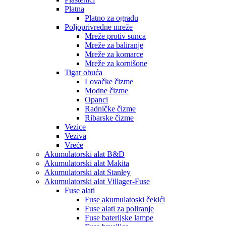
Platna
Platno za ogradu
Poljoprivredne mreže
Mreže protiv sunca
Mreže za baliranje
Mreže za komarce
Mreže za kornišone
Tigar obuća
Lovačke čizme
Modne čizme
Opanci
Radničke čizme
Ribarske čizme
Vezice
Veziva
Vreće
Akumulatorski alat B&D
Akumulatorski alat Makita
Akumulatorski alat Stanley
Akumulatorski alat Villager-Fuse
Fuse alati
Fuse akumulatoski čekići
Fuse alati za poliranje
Fuse baterijske lampe