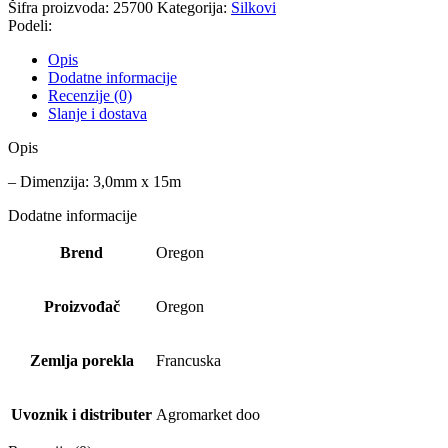
Šifra proizvoda:
25700
Kategorija:
Silkovi
Podeli:
Opis
Dodatne informacije
Recenzije (0)
Slanje i dostava
Opis
– Dimenzija: 3,0mm x 15m
Dodatne informacije
Brend
Oregon
Proizvođač
Oregon
Zemlja porekla
Francuska
Uvoznik i distributer
Agromarket doo