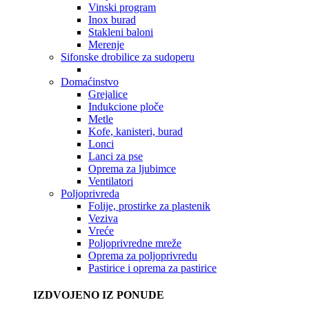
Vinski program
Inox burad
Stakleni baloni
Merenje
Sifonske drobilice za sudoperu
Domaćinstvo
Grejalice
Indukcione ploče
Metle
Kofe, kanisteri, burad
Lonci
Lanci za pse
Oprema za ljubimce
Ventilatori
Poljoprivreda
Folije, prostirke za plastenik
Veziva
Vreće
Poljoprivredne mreže
Oprema za poljoprivredu
Pastirice i oprema za pastirice
IZDVOJENO IZ PONUDE