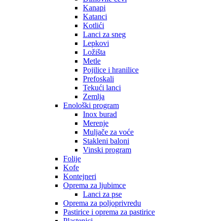
Kanapi
Katanci
Kotlići
Lanci za sneg
Lepkovi
Ložišta
Metle
Pojilice i hranilice
Prefoskali
Tekući lanci
Zemlja
Enološki program
Inox burad
Merenje
Muljače za voće
Stakleni baloni
Vinski program
Folije
Kofe
Kontejneri
Oprema za ljubimce
Lanci za pse
Oprema za poljoprivredu
Pastirice i oprema za pastirice
Plastenici