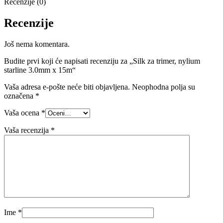
Recenzije (0)
Recenzije
Još nema komentara.
Budite prvi koji će napisati recenziju za „Silk za trimer, nylium
starline 3.0mm x 15m“
Vaša adresa e-pošte neće biti objavljena.
Neophodna polja su
označena
*
Vaša ocena
*
Vaša recenzija
*
Ime
*