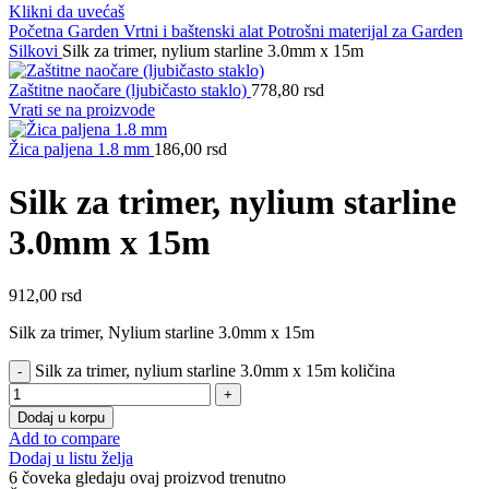
Klikni da uvećaš
Početna
Garden
Vrtni i baštenski alat
Potrošni materijal za Garden
Silkovi
Silk za trimer, nylium starline 3.0mm x 15m
Zaštitne naočare (ljubičasto staklo)
778,80
rsd
Vrati se na proizvode
Žica paljena 1.8 mm
186,00
rsd
Silk za trimer, nylium starline
3.0mm x 15m
912,00
rsd
Silk za trimer, Nylium starline 3.0mm x 15m
Silk za trimer, nylium starline 3.0mm x 15m količina
Dodaj u korpu
Add to compare
Dodaj u listu želja
6
čoveka gledaju ovaj proizvod trenutno