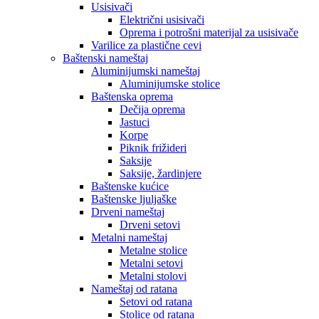
Usisivači
Električni usisivači
Oprema i potrošni materijal za usisivače
Varilice za plastične cevi
Baštenski nameštaj
Aluminijumski nameštaj
Aluminijumske stolice
Baštenska oprema
Dečija oprema
Jastuci
Korpe
Piknik frižideri
Saksije
Saksije, žardinjere
Baštenske kućice
Baštenske ljuljaške
Drveni nameštaj
Drveni setovi
Metalni nameštaj
Metalne stolice
Metalni setovi
Metalni stolovi
Nameštaj od ratana
Setovi od ratana
Stolice od ratana