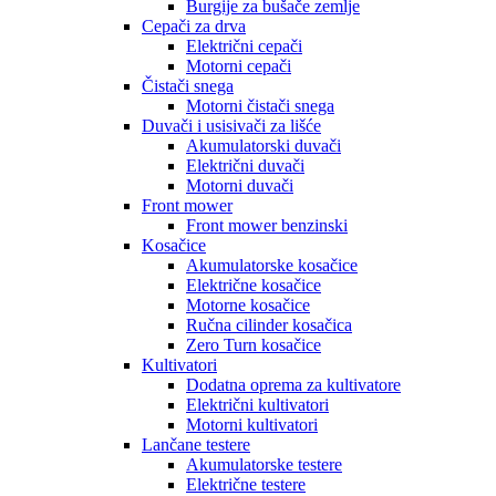
Burgije za bušače zemlje
Cepači za drva
Električni cepači
Motorni cepači
Čistači snega
Motorni čistači snega
Duvači i usisivači za lišće
Akumulatorski duvači
Električni duvači
Motorni duvači
Front mower
Front mower benzinski
Kosačice
Akumulatorske kosačice
Električne kosačice
Motorne kosačice
Ručna cilinder kosačica
Zero Turn kosačice
Kultivatori
Dodatna oprema za kultivatore
Električni kultivatori
Motorni kultivatori
Lančane testere
Akumulatorske testere
Električne testere