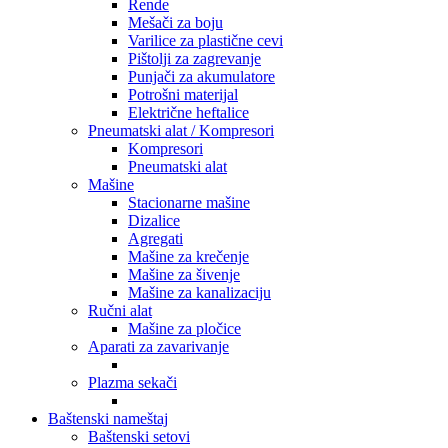
Rende
Mešači za boju
Varilice za plastične cevi
Pištolji za zagrevanje
Punjači za akumulatore
Potrošni materijal
Električne heftalice
Pneumatski alat / Kompresori
Kompresori
Pneumatski alat
Mašine
Stacionarne mašine
Dizalice
Agregati
Mašine za krečenje
Mašine za šivenje
Mašine za kanalizaciju
Ručni alat
Mašine za pločice
Aparati za zavarivanje
Plazma sekači
Baštenski nameštaj
Baštenski setovi