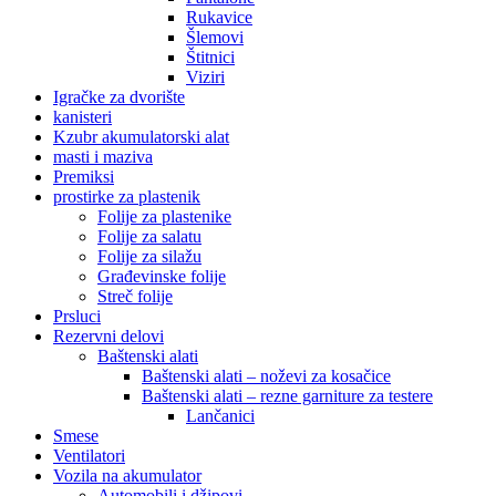
Rukavice
Šlemovi
Štitnici
Viziri
Igračke za dvorište
kanisteri
Kzubr akumulatorski alat
masti i maziva
Premiksi
prostirke za plastenik
Folije za plastenike
Folije za salatu
Folije za silažu
Građevinske folije
Streč folije
Prsluci
Rezervni delovi
Baštenski alati
Baštenski alati – noževi za kosačice
Baštenski alati – rezne garniture za testere
Lančanici
Smese
Ventilatori
Vozila na akumulator
Automobili i džipovi