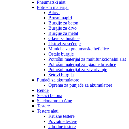
Pneumatski alat
Potrošni materijal
Bitovi
Brusni papiri
Burgije za beton
Burgije za drvo
Burgije za metal
Glave za bušilice
Listovi za sečenje
Municija za pneumatske heftalice
Ostale burgije
Potrošni materijal za multifunkcionalni alat
Potrošni materijal za ugaone brusilice
Potrošni materijal za zavarivanje
Setovi burgija
Punjači za akumulatore
Oprema za punjače za akumulatore
Rende
Sekači betona
Stacionarne mašine
Testere
Testere alati
Kružne testere
Povratne testere
Ubodne testere