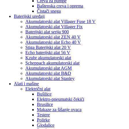
Creva za pumpe
Baštenska creva i oprema
Čistači snega
Baterijski uređaji
Akumulatorski alat Villager Fuse 18 V
Akumulatorski alat Villager Fix
Baterijski alat serija 900
Akumulatorski alat ZEN 40 V
Akumulatorski alat Echo 40 V
Stiga Baterijski alat 20 V
Echo baterijski alat 56 V
Kzubr akumulatorski alat
Scheppach akumulatorski alat
Akumulatorski alat AGM
Akumulatorski alat B&D
Akumulatorski alat Stanley
Alati i mašine
Električni alat
Bušilice
Elektro-pneumatski čekići
Brusilice
Makaze za šišanje ovaca
Testere
Polirke
Glodalice