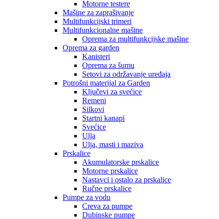
Motorne testere
Mašine za zaprašivanje
Multifunkcijski trimeri
Multifunkcionalne mašine
Oprema za multifunkcijske mašine
Oprema za garden
Kanisteri
Oprema za šumu
Setovi za održavanje uređaja
Potrošni materijal za Garden
Ključevi za svećice
Remeni
Silkovi
Startni kanapi
Svećice
Ulja
Ulja, masti i maziva
Prskalice
Akumulatorske prskalice
Motorne prskalice
Nastavci i ostalo za prskalice
Ručne prskalice
Pumpe za vodu
Creva za pumpe
Dubinske pumpe