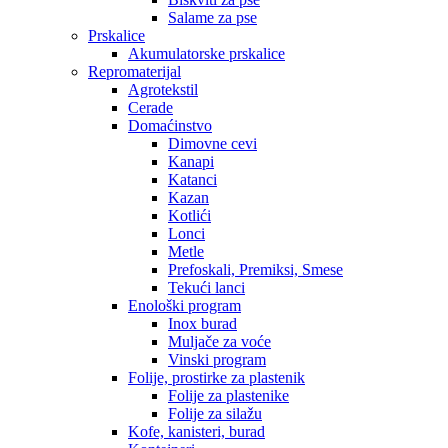
Salame za pse
Prskalice
Akumulatorske prskalice
Repromaterijal
Agrotekstil
Cerade
Domaćinstvo
Dimovne cevi
Kanapi
Katanci
Kazan
Kotlići
Lonci
Metle
Prefoskali, Premiksi, Smese
Tekući lanci
Enološki program
Inox burad
Muljače za voće
Vinski program
Folije, prostirke za plastenik
Folije za plastenike
Folije za silažu
Kofe, kanisteri, burad