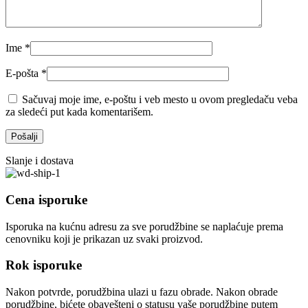
Ime
*
E-pošta
*
Sačuvaj moje ime, e-poštu i veb mesto u ovom pregledaču veba
za sledeći put kada komentarišem.
Slanje i dostava
Cena isporuke
Isporuka na kućnu adresu za sve porudžbine se naplaćuje prema
cenovniku koji je prikazan uz svaki proizvod.
Rok isporuke
Nakon potvrde, porudžbina ulazi u fazu obrade. Nakon obrade
porudžbine, bićete obavešteni o statusu vaše porudžbine putem