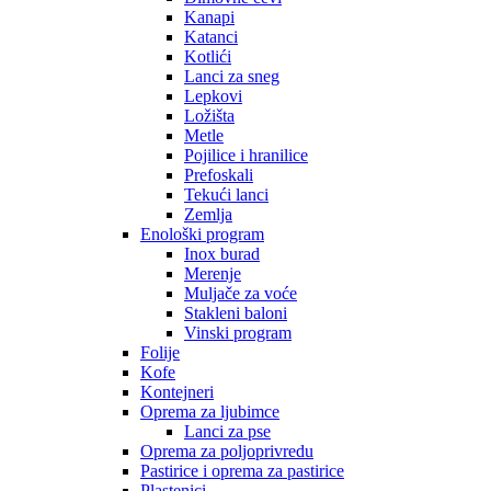
Kanapi
Katanci
Kotlići
Lanci za sneg
Lepkovi
Ložišta
Metle
Pojilice i hranilice
Prefoskali
Tekući lanci
Zemlja
Enološki program
Inox burad
Merenje
Muljače za voće
Stakleni baloni
Vinski program
Folije
Kofe
Kontejneri
Oprema za ljubimce
Lanci za pse
Oprema za poljoprivredu
Pastirice i oprema za pastirice
Plastenici