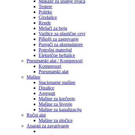
Makaze za šišanje ovaca
Testere
Polirke
Glodalice
Rende
Mešači za boju
Varilice za plastične cevi
Pištolji za zagrevanje
Punjači za akumulatore
Potrošni materijal
Električne heftalice
Pneumatski alat / Kompresori
Kompresori
Pneumatski alat
Mašine
Stacionarne mašine
Dizalice
Agregati
Mašine za krečenje
Mašine za šivenje
Mašine za kanalizaciju
Ručni alat
Mašine za pločice
Aparati za zavarivanje