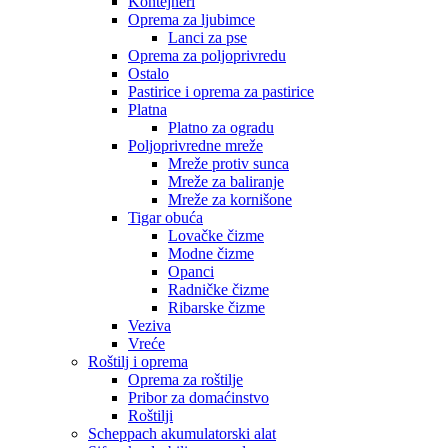
Kontejneri
Oprema za ljubimce
Lanci za pse
Oprema za poljoprivredu
Ostalo
Pastirice i oprema za pastirice
Platna
Platno za ogradu
Poljoprivredne mreže
Mreže protiv sunca
Mreže za baliranje
Mreže za kornišone
Tigar obuća
Lovačke čizme
Modne čizme
Opanci
Radničke čizme
Ribarske čizme
Veziva
Vreće
Roštilj i oprema
Oprema za roštilje
Pribor za domaćinstvo
Roštilji
Scheppach akumulatorski alat