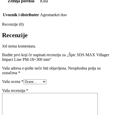
Zemlja porekla
Kina
Uvoznik i distributer
Agromarket doo
Recenzije (0)
Recenzije
Još nema komentara.
Budite prvi koji će napisati recenziju za „Špic SDS MAX Villager
Impact Line PM-18×300 mm“
Vaša adresa e-pošte neće biti objavljena.
Neophodna polja su
označena
*
Vaša ocena
*
Vaša recenzija
*