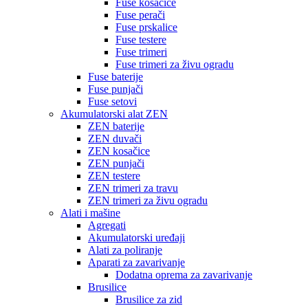
Fuse kosačice
Fuse perači
Fuse prskalice
Fuse testere
Fuse trimeri
Fuse trimeri za živu ogradu
Fuse baterije
Fuse punjači
Fuse setovi
Akumulatorski alat ZEN
ZEN baterije
ZEN duvači
ZEN kosačice
ZEN punjači
ZEN testere
ZEN trimeri za travu
ZEN trimeri za živu ogradu
Alati i mašine
Agregati
Akumulatorski uređaji
Alati za poliranje
Aparati za zavarivanje
Dodatna oprema za zavarivanje
Brusilice
Brusilice za zid