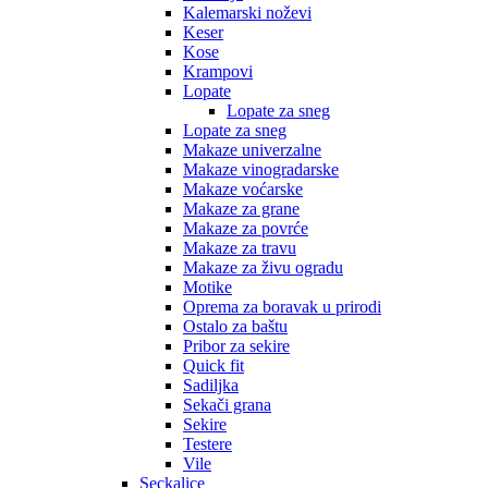
Kalemarski noževi
Keser
Kose
Krampovi
Lopate
Lopate za sneg
Lopate za sneg
Makaze univerzalne
Makaze vinogradarske
Makaze voćarske
Makaze za grane
Makaze za povrće
Makaze za travu
Makaze za živu ogradu
Motike
Oprema za boravak u prirodi
Ostalo za baštu
Pribor za sekire
Quick fit
Sadiljka
Sekači grana
Sekire
Testere
Vile
Seckalice