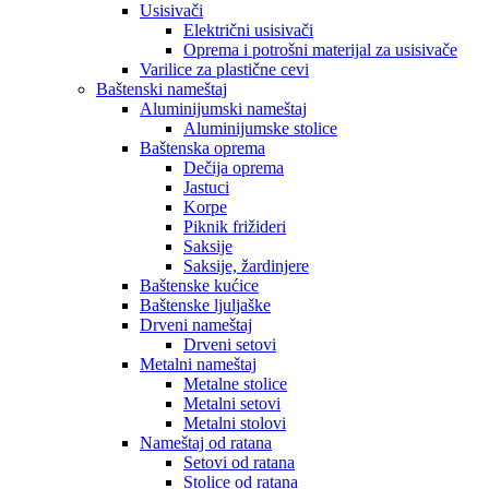
Usisivači
Električni usisivači
Oprema i potrošni materijal za usisivače
Varilice za plastične cevi
Baštenski nameštaj
Aluminijumski nameštaj
Aluminijumske stolice
Baštenska oprema
Dečija oprema
Jastuci
Korpe
Piknik frižideri
Saksije
Saksije, žardinjere
Baštenske kućice
Baštenske ljuljaške
Drveni nameštaj
Drveni setovi
Metalni nameštaj
Metalne stolice
Metalni setovi
Metalni stolovi
Nameštaj od ratana
Setovi od ratana
Stolice od ratana