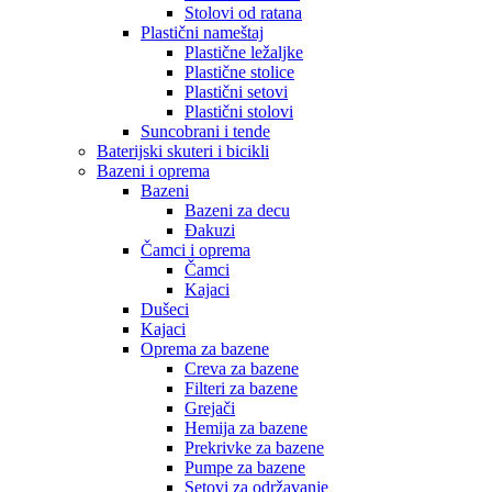
Stolovi od ratana
Plastični nameštaj
Plastične ležaljke
Plastične stolice
Plastični setovi
Plastični stolovi
Suncobrani i tende
Baterijski skuteri i bicikli
Bazeni i oprema
Bazeni
Bazeni za decu
Đakuzi
Čamci i oprema
Čamci
Kajaci
Dušeci
Kajaci
Oprema za bazene
Creva za bazene
Filteri za bazene
Grejači
Hemija za bazene
Prekrivke za bazene
Pumpe za bazene
Setovi za održavanje