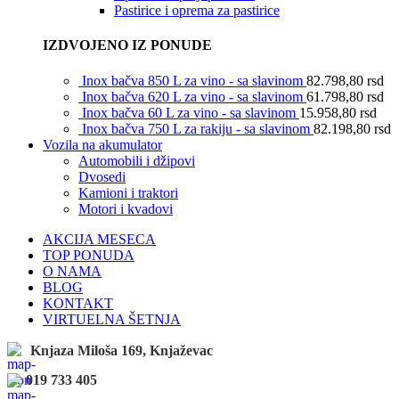
Pastirice i oprema za pastirice
IZDVOJENO IZ PONUDE
Inox bačva 850 L za vino - sa slavinom
82.798,80
rsd
Inox bačva 620 L za vino - sa slavinom
61.798,80
rsd
Inox bačva 60 L za vino - sa slavinom
15.958,80
rsd
Inox bačva 750 L za rakiju - sa slavinom
82.198,80
rsd
Vozila na akumulator
Automobili i džipovi
Dvosedi
Kamioni i traktori
Motori i kvadovi
AKCIJA MESECA
TOP PONUDA
O NAMA
BLOG
KONTAKT
VIRTUELNA ŠETNJA
Knjaza Miloša 169, Knjaževac
019 733 405