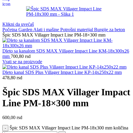
Klikni da uvećaš
Početna
Garden
Alati i mašine
Potrošni materijal
Burgije za beton
Špic SDS MAX Villager Impact Line PM-18×300 mm
Dleto sa kanalom SDS MAX Villager Impact Line KM-18x300x26
mm
700,80
rsd
Vrati se na proizvode
Dleto kanal SDS Plus Villager Impact Line KP-14x250x22 mm
478,80
rsd
Špic SDS MAX Villager Impact
Line PM-18×300 mm
600,00
rsd
Špic SDS MAX Villager Impact Line PM-18x300 mm količina