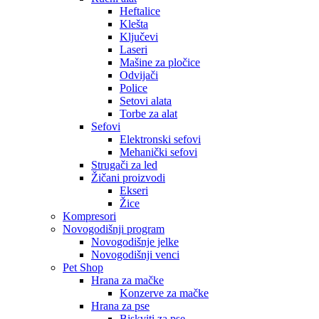
Heftalice
Klešta
Ključevi
Laseri
Mašine za pločice
Odvijači
Police
Setovi alata
Torbe za alat
Sefovi
Elektronski sefovi
Mehanički sefovi
Strugači za led
Žičani proizvodi
Ekseri
Žice
Kompresori
Novogodišnji program
Novogodišnje jelke
Novogodišnji venci
Pet Shop
Hrana za mačke
Konzerve za mačke
Hrana za pse
Biskviti za pse