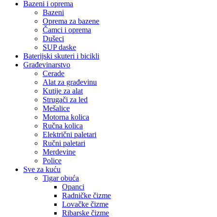
Bazeni i oprema
Bazeni
Oprema za bazene
Čamci i oprema
Dušeci
SUP daske
Baterijski skuteri i bicikli
Građevinarstvo
Cerade
Alat za građevinu
Kutije za alat
Strugači za led
Mešalice
Motorna kolica
Ručna kolica
Električni paletari
Ručni paletari
Merdevine
Police
Sve za kuću
Tigar obuća
Opanci
Radničke čizme
Lovačke čizme
Ribarske čizme