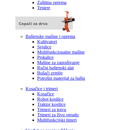
Zaštitna oprema
Testere
Baštenske mašine i oprema
Kultivatori
Sejalice
Multifunkcionalne mašine
Prskalice
Mašine za zaprašivanje
Ručni baštenski alat
Bušaći zemlje
Potrošni materijal za baštu
Kosačice i trimeri
Kosačice
Robot kosilice
Traktor kosilice
Trimeri za travu
Trimeri za živu ogradu
Multifunkcijski timeri