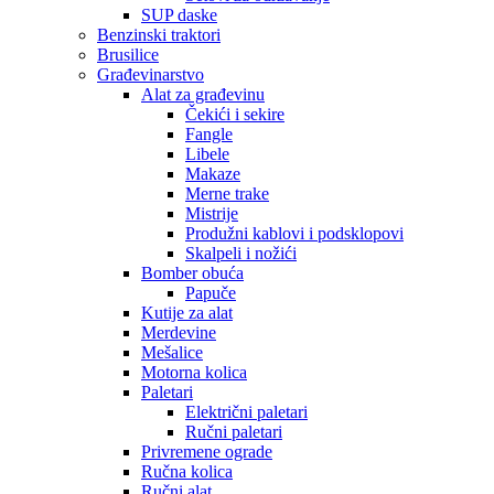
SUP daske
Benzinski traktori
Brusilice
Građevinarstvo
Alat za građevinu
Čekići i sekire
Fangle
Libele
Makaze
Merne trake
Mistrije
Produžni kablovi i podsklopovi
Skalpeli i nožići
Bomber obuća
Papuče
Kutije za alat
Merdevine
Mešalice
Motorna kolica
Paletari
Električni paletari
Ručni paletari
Privremene ograde
Ručna kolica
Ručni alat