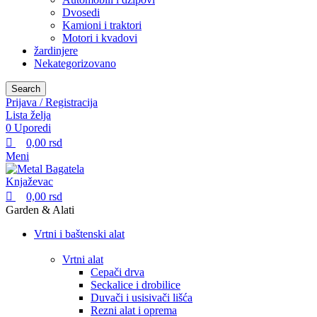
Dvosedi
Kamioni i traktori
Motori i kvadovi
žardinjere
Nekategorizovano
Search
Prijava / Registracija
Lista želja
0
Uporedi
0,00
rsd
Meni
0,00
rsd
Garden & Alati
Vrtni i baštenski alat
Vrtni alat
Cepači drva
Seckalice i drobilice
Duvači i usisivači lišća
Rezni alat i oprema