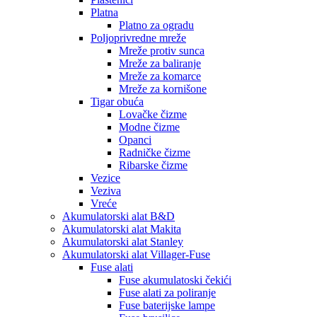
Platna
Platno za ogradu
Poljoprivredne mreže
Mreže protiv sunca
Mreže za baliranje
Mreže za komarce
Mreže za kornišone
Tigar obuća
Lovačke čizme
Modne čizme
Opanci
Radničke čizme
Ribarske čizme
Vezice
Veziva
Vreće
Akumulatorski alat B&D
Akumulatorski alat Makita
Akumulatorski alat Stanley
Akumulatorski alat Villager-Fuse
Fuse alati
Fuse akumulatoski čekići
Fuse alati za poliranje
Fuse baterijske lampe