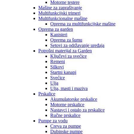
Motorne testere
Mašine za zaprašivanje
Multifunkcijski trimeri
Multifunkcionalne mašine
Oprema za multifunkcijske mašine
Oprema za garden
Kanisteri
Oprema za šumu
Setovi za održavanje uređaja
Potrošni materijal za Garden
Ključevi za svećice
Remeni
Silkovi
Startni kanapi
Svećice
Ulja
Ulja, masti i maziva
Prskalice
Akumulatorske prskalice
Motorne prskalice
Nastavci i ostalo za prskalice
Ručne prskalice
Pumpe za vodu
Creva za pumpe
Dubinske pumpe