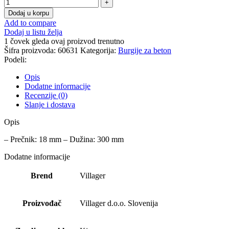
Dodaj u korpu
Add to compare
Dodaj u listu želja
1
čovek gleda ovaj proizvod trenutno
Šifra proizvoda:
60631
Kategorija:
Burgije za beton
Podeli:
Opis
Dodatne informacije
Recenzije (0)
Slanje i dostava
Opis
– Prečnik: 18 mm – Dužina: 300 mm
Dodatne informacije
Brend
Villager
Proizvođač
Villager d.o.o. Slovenija