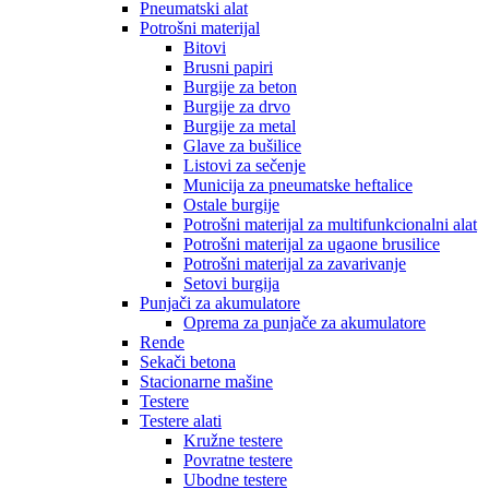
Pneumatski alat
Potrošni materijal
Bitovi
Brusni papiri
Burgije za beton
Burgije za drvo
Burgije za metal
Glave za bušilice
Listovi za sečenje
Municija za pneumatske heftalice
Ostale burgije
Potrošni materijal za multifunkcionalni alat
Potrošni materijal za ugaone brusilice
Potrošni materijal za zavarivanje
Setovi burgija
Punjači za akumulatore
Oprema za punjače za akumulatore
Rende
Sekači betona
Stacionarne mašine
Testere
Testere alati
Kružne testere
Povratne testere
Ubodne testere