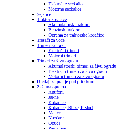
Električne seckalice
Motorne seckalice
Sejalice
Traktor kosačice
Akumulatorski traktori
Benzinski traktori
Oprema za traktorske kosačice
Tresači za voće
Trimeri za travu
Električni trimeri
Motorni trimeri
Trimeri za živu ogradu
Akumulatorski trimeri za živu ogradu
Električni trimeri za živu ogradu
Motorni trimeri za živu ogradu
Uređaji za pranje pod pritiskom
Zaštitna oprema
Antifoni
Jakne
Kabanice
Kabanice, Bluze, Prsluci
Majice
Naočare
Obuća
Pantalone