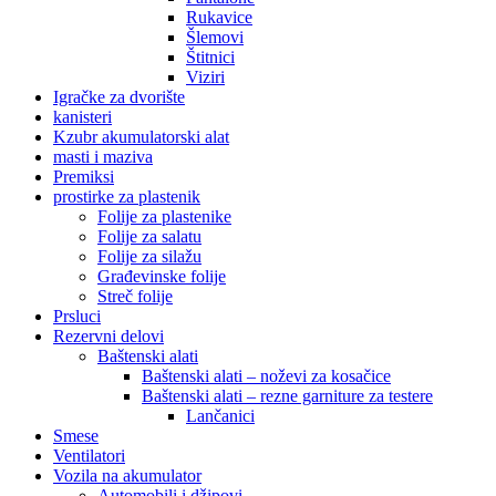
Rukavice
Šlemovi
Štitnici
Viziri
Igračke za dvorište
kanisteri
Kzubr akumulatorski alat
masti i maziva
Premiksi
prostirke za plastenik
Folije za plastenike
Folije za salatu
Folije za silažu
Građevinske folije
Streč folije
Prsluci
Rezervni delovi
Baštenski alati
Baštenski alati – noževi za kosačice
Baštenski alati – rezne garniture za testere
Lančanici
Smese
Ventilatori
Vozila na akumulator
Automobili i džipovi