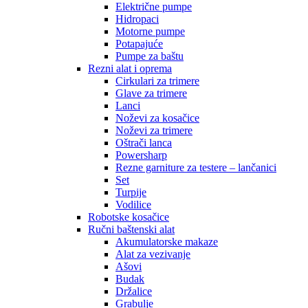
Električne pumpe
Hidropaci
Motorne pumpe
Potapajuće
Pumpe za baštu
Rezni alat i oprema
Cirkulari za trimere
Glave za trimere
Lanci
Noževi za kosačice
Noževi za trimere
Oštrači lanca
Powersharp
Rezne garniture za testere – lančanici
Set
Turpije
Vodilice
Robotske kosačice
Ručni baštenski alat
Akumulatorske makaze
Alat za vezivanje
Ašovi
Budak
Držalice
Grabulje