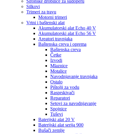
Sifonske drobilice za sudoperu
Silkovi
Trimeri za travu
Motorni trimeri
Vrtni i baštenski alat
Akumulatorski alat Echo 40 V
Akumulatorski alat Echo 56 V
Areatori travnjaka
Baštenska creva i oprema
Baštenska creva
Četke
Izvodi
Mlaznice
Motalice
Navodnjavanje travnjaka
Ostalo
Pištolji za vodu
Rasprskivači
Reparatori
Setovi za navodnjavanje
Spojnice
Tuševi
Baterijski alat 20 V
Baterijski alat serija 900
Bušači zemlje