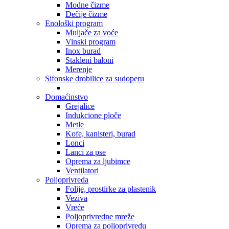
Modne čizme
Dečije čizme
Enološki program
Muljače za voće
Vinski program
Inox burad
Stakleni baloni
Merenje
Sifonske drobilice za sudoperu
Domaćinstvo
Grejalice
Indukcione ploče
Metle
Kofe, kanisteri, burad
Lonci
Lanci za pse
Oprema za ljubimce
Ventilatori
Poljoprivreda
Folije, prostirke za plastenik
Veziva
Vreće
Poljoprivredne mreže
Oprema za poljoprivredu