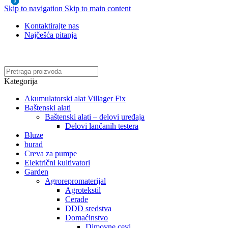
0
0
0
Skip to navigation
Skip to main content
Kontaktirajte nas
Najčešća pitanja
Online kupovina, vaša nova rutina!
Kategorija
Akumulatorski alat Villager Fix
Baštenski alati
Baštenski alati – delovi uređaja
Delovi lančanih testera
Bluze
burad
Creva za pumpe
Električni kultivatori
Garden
Agrorepromaterijal
Agrotekstil
Cerade
DDD sredstva
Domaćinstvo
Dimovne cevi