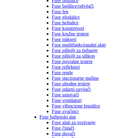
Fuse brusilice
Fuse bušilice/odvijači
Fuse fen
Fuse glodalice
Fuse heftalice
Fuse kompresori
Fuse kružne testere
Fuse mikseri
Fuse multifunkcionalni alati
Fuse pištolji za farbanje
Fuse pištolji za silikon
Fuse povratne testere
Fuse reflektori
Fuse rende
Fuse stacionarne mašine
Fuse ubodne testere
Fuse udarni zavijači
Fuse usisivači
Fuse ventilatori
Fuse vibracione brusilice
Fuse zvučnici
Fuse baštenski alat
Fuse alati za vezivanje
Fuse čistači
Fuse duvači