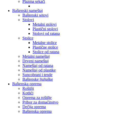
Plazma sekači
Baštenski nameštaj
Baštenski setovi
Stolovi
Metalni stolovi
Plastični stolovi
Stolovi od ratana
Stolice
Metalne stolice
Plastične stolice
Stolice od ratana
Metalni nameštaj
Drveni nameštaj
Nameštaj od ratana
Nameštaj od plastike
Suncobrani i tende
Baštenske ljuljaške
Baštenska oprema
Roštilji
Kotlići
Oprema za roštilje
Pribor za domaćinstvo
Dečija oprema
Baštenska oprema