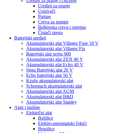
Uređaji za pranje i čišćenje
Uređaji za pranje
Usisivači
Pumpe
Creva za pumpe
Baštenska creva i oprema
Čistači snega
Baterijski uređaji
Akumulatorski alat Villager Fuse 18 V
Akumulatorski alat Villager Fix
Baterijski alat serija 900
Akumulatorski alat ZEN 40 V
Akumulatorski alat Echo 40 V
Stiga Baterijski alat 20 V
Echo baterijski alat 56 V
Kzubr akumulatorski alat
Scheppach akumulatorski alat
Akumulatorski alat AGM
Akumulatorski alat B&D
Akumulatorski alat Stanley
Alati i mašine
Električni alat
Bušilice
Elektro-pneumatski čekići
Brusilice