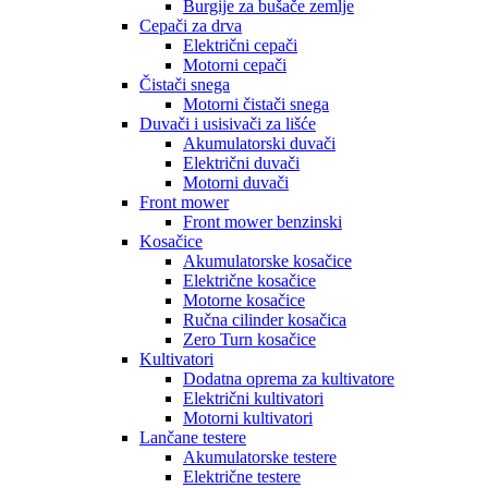
Burgije za bušače zemlje
Cepači za drva
Električni cepači
Motorni cepači
Čistači snega
Motorni čistači snega
Duvači i usisivači za lišće
Akumulatorski duvači
Električni duvači
Motorni duvači
Front mower
Front mower benzinski
Kosačice
Akumulatorske kosačice
Električne kosačice
Motorne kosačice
Ručna cilinder kosačica
Zero Turn kosačice
Kultivatori
Dodatna oprema za kultivatore
Električni kultivatori
Motorni kultivatori
Lančane testere
Akumulatorske testere
Električne testere