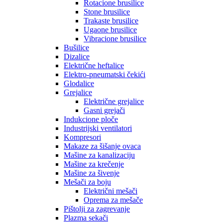
Rotacione brusilice
Stone brusilice
Trakaste brusilice
Ugaone brusilice
Vibracione brusilice
Bušilice
Dizalice
Električne heftalice
Elektro-pneumatski čekići
Glodalice
Grejalice
Električne grejalice
Gasni grejači
Indukcione ploče
Industrijski ventilatori
Kompresori
Makaze za šišanje ovaca
Mašine za kanalizaciju
Mašine za krečenje
Mašine za šivenje
Mešači za boju
Električni mešači
Oprema za mešače
Pištolji za zagrevanje
Plazma sekači