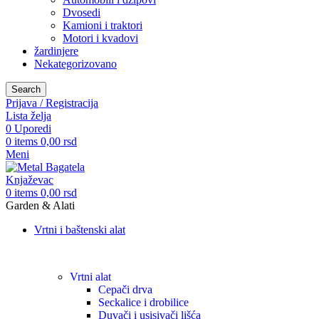
Dvosedi
Kamioni i traktori
Motori i kvadovi
žardinjere
Nekategorizovano
Search
Prijava / Registracija
Lista želja
0
Uporedi
0
items
0,00
rsd
Meni
0
items
0,00
rsd
Garden & Alati
Vrtni i baštenski alat
Vrtni alat
Cepači drva
Seckalice i drobilice
Duvači i usisivači lišća