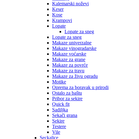
Kalemarski noževi
Keser
Kose
Krampovi
Lopate
Lopate za sneg
Lopate za sneg
Makaze univerzalne
Makaze vinogradarske
Makaze voćarske
Makaze za grane
Makaze za povrće
Makaze za travu
Makaze za živu ogradu
Motike
Oprema za boravak u prirodi
Ostalo za baštu
Pribor za sekire
Quick fit
Sadiljka
Sekači grana
Sekire
Testere
Vile
Seckalice