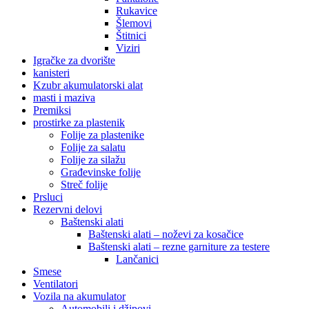
Rukavice
Šlemovi
Štitnici
Viziri
Igračke za dvorište
kanisteri
Kzubr akumulatorski alat
masti i maziva
Premiksi
prostirke za plastenik
Folije za plastenike
Folije za salatu
Folije za silažu
Građevinske folije
Streč folije
Prsluci
Rezervni delovi
Baštenski alati
Baštenski alati – noževi za kosačice
Baštenski alati – rezne garniture za testere
Lančanici
Smese
Ventilatori
Vozila na akumulator
Automobili i džipovi