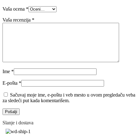
Vaša ocena
*
Vaša recenzija
*
Ime
*
E-pošta
*
Sačuvaj moje ime, e-poštu i veb mesto u ovom pregledaču veba
za sledeći put kada komentarišem.
Slanje i dostava