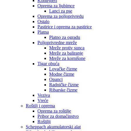
Kontejneri
Oprema za ljubimce
Lanci za pse
Oprema za poljoprivredu
Ostalo
Pastirice i oprema za pastirice
Platna
Platno za ogradu
Poljoprivredne mreže
Mreže protiv sunca
Mreže za baliranje
Mreže za kornišone
Tigar obuća
Lovačke čizme
Modne čizme
Opanci
Radničke čizme
Ribarske čizme
Veziva
Vreće
Roštilj i oprema
Oprema za roštilje
Pribor za domaćinstvo
Roštilji
Scheppach akumulatorski alat