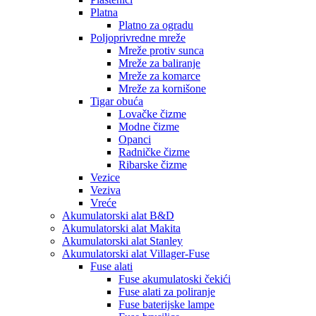
Platna
Platno za ogradu
Poljoprivredne mreže
Mreže protiv sunca
Mreže za baliranje
Mreže za komarce
Mreže za kornišone
Tigar obuća
Lovačke čizme
Modne čizme
Opanci
Radničke čizme
Ribarske čizme
Vezice
Veziva
Vreće
Akumulatorski alat B&D
Akumulatorski alat Makita
Akumulatorski alat Stanley
Akumulatorski alat Villager-Fuse
Fuse alati
Fuse akumulatoski čekići
Fuse alati za poliranje
Fuse baterijske lampe