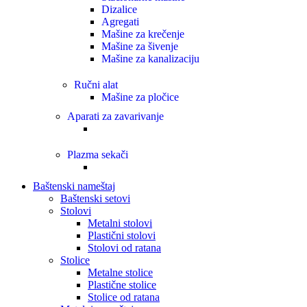
Dizalice
Agregati
Mašine za krečenje
Mašine za šivenje
Mašine za kanalizaciju
Ručni alat
Mašine za pločice
Aparati za zavarivanje
Plazma sekači
Baštenski nameštaj
Baštenski setovi
Stolovi
Metalni stolovi
Plastični stolovi
Stolovi od ratana
Stolice
Metalne stolice
Plastične stolice
Stolice od ratana