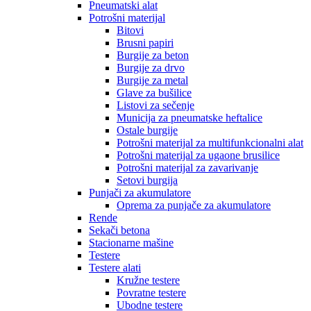
Pneumatski alat
Potrošni materijal
Bitovi
Brusni papiri
Burgije za beton
Burgije za drvo
Burgije za metal
Glave za bušilice
Listovi za sečenje
Municija za pneumatske heftalice
Ostale burgije
Potrošni materijal za multifunkcionalni alat
Potrošni materijal za ugaone brusilice
Potrošni materijal za zavarivanje
Setovi burgija
Punjači za akumulatore
Oprema za punjače za akumulatore
Rende
Sekači betona
Stacionarne mašine
Testere
Testere alati
Kružne testere
Povratne testere
Ubodne testere