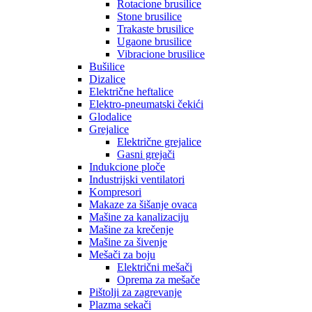
Rotacione brusilice
Stone brusilice
Trakaste brusilice
Ugaone brusilice
Vibracione brusilice
Bušilice
Dizalice
Električne heftalice
Elektro-pneumatski čekići
Glodalice
Grejalice
Električne grejalice
Gasni grejači
Indukcione ploče
Industrijski ventilatori
Kompresori
Makaze za šišanje ovaca
Mašine za kanalizaciju
Mašine za krečenje
Mašine za šivenje
Mešači za boju
Električni mešači
Oprema za mešače
Pištolji za zagrevanje
Plazma sekači