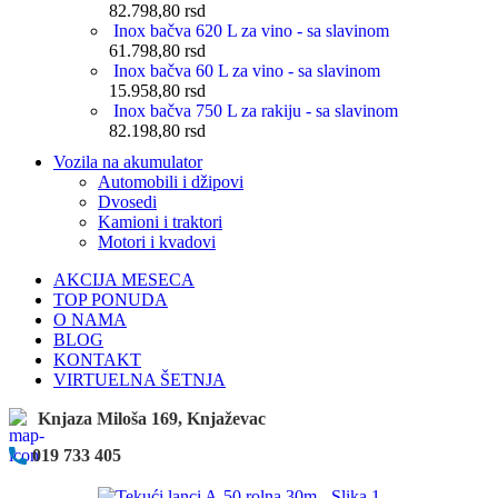
82.798,80
rsd
Inox bačva 620 L za vino - sa slavinom
61.798,80
rsd
Inox bačva 60 L za vino - sa slavinom
15.958,80
rsd
Inox bačva 750 L za rakiju - sa slavinom
82.198,80
rsd
Vozila na akumulator
Automobili i džipovi
Dvosedi
Kamioni i traktori
Motori i kvadovi
AKCIJA MESECA
TOP PONUDA
O NAMA
BLOG
KONTAKT
VIRTUELNA ŠETNJA
Knjaza Miloša 169, Knjaževac
019 733 405