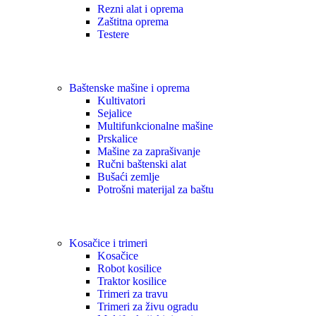
Rezni alat i oprema
Zaštitna oprema
Testere
Baštenske mašine i oprema
Kultivatori
Sejalice
Multifunkcionalne mašine
Prskalice
Mašine za zaprašivanje
Ručni baštenski alat
Bušaći zemlje
Potrošni materijal za baštu
Kosačice i trimeri
Kosačice
Robot kosilice
Traktor kosilice
Trimeri za travu
Trimeri za živu ogradu