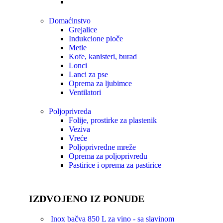
Domaćinstvo
Grejalice
Indukcione ploče
Metle
Kofe, kanisteri, burad
Lonci
Lanci za pse
Oprema za ljubimce
Ventilatori
Poljoprivreda
Folije, prostirke za plastenik
Veziva
Vreće
Poljoprivredne mreže
Oprema za poljoprivredu
Pastirice i oprema za pastirice
IZDVOJENO IZ PONUDE
Inox bačva 850 L za vino - sa slavinom