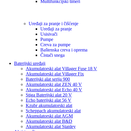
Multifunkcijski timeri
Uređaji za pranje i čišćenje
Uređaji za pranje
Usisivači
Pumpe
Creva za pumpe
Baštenska creva i oprema
Čistači snega
Baterijski uređaji
Akumulatorski alat Villager Fuse 18 V
Akumulatorski alat Villager Fix
Baterijski alat serija 900
Akumulatorski alat ZEN 40 V
Akumulatorski alat Echo 40 V
Stiga Baterijski alat 20 V
Echo baterijski alat 56 V
Kzubr akumulatorski alat
Scheppach akumulatorski alat
Akumulatorski alat AGM
Akumulatorski alat B&D
Akumulatorski alat Stanley