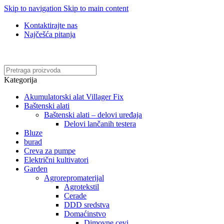
Skip to navigation
Skip to main content
Kontaktirajte nas
Najčešća pitanja
Online kupovina, vaša nova rutina!
Kategorija
Akumulatorski alat Villager Fix
Baštenski alati
Baštenski alati – delovi uređaja
Delovi lančanih testera
Bluze
burad
Creva za pumpe
Električni kultivatori
Garden
Agrorepromaterijal
Agrotekstil
Cerade
DDD sredstva
Domaćinstvo
Dimovne cevi