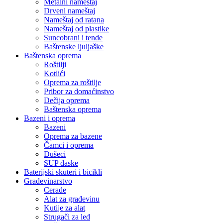
Metalni nameštaj
Drveni nameštaj
Nameštaj od ratana
Nameštaj od plastike
Suncobrani i tende
Baštenske ljuljaške
Baštenska oprema
Roštilji
Kotlići
Oprema za roštilje
Pribor za domaćinstvo
Dečija oprema
Baštenska oprema
Bazeni i oprema
Bazeni
Oprema za bazene
Čamci i oprema
Dušeci
SUP daske
Baterijski skuteri i bicikli
Građevinarstvo
Cerade
Alat za građevinu
Kutije za alat
Strugači za led