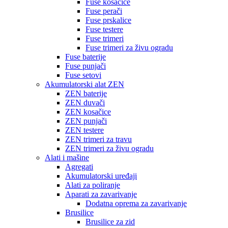
Fuse kosačice
Fuse perači
Fuse prskalice
Fuse testere
Fuse trimeri
Fuse trimeri za živu ogradu
Fuse baterije
Fuse punjači
Fuse setovi
Akumulatorski alat ZEN
ZEN baterije
ZEN duvači
ZEN kosačice
ZEN punjači
ZEN testere
ZEN trimeri za travu
ZEN trimeri za živu ogradu
Alati i mašine
Agregati
Akumulatorski uređaji
Alati za poliranje
Aparati za zavarivanje
Dodatna oprema za zavarivanje
Brusilice
Brusilice za zid