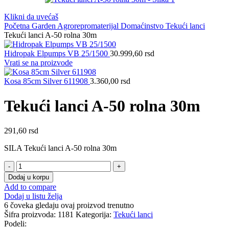
Klikni da uvećaš
Početna
Garden
Agrorepromaterijal
Domaćinstvo
Tekući lanci
Tekući lanci A-50 rolna 30m
Hidropak Elpumps VB 25/1500
30.999,60
rsd
Vrati se na proizvode
Kosa 85cm Silver 611908
3.360,00
rsd
Tekući lanci A-50 rolna 30m
291,60
rsd
SILA Tekući lanci A-50 rolna 30m
Dodaj u korpu
Add to compare
Dodaj u listu želja
6
čoveka gledaju ovaj proizvod trenutno
Šifra proizvoda:
1181
Kategorija:
Tekući lanci
Podeli: