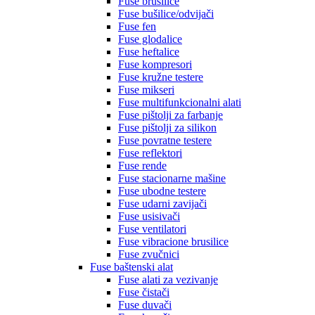
Fuse brusilice
Fuse bušilice/odvijači
Fuse fen
Fuse glodalice
Fuse heftalice
Fuse kompresori
Fuse kružne testere
Fuse mikseri
Fuse multifunkcionalni alati
Fuse pištolji za farbanje
Fuse pištolji za silikon
Fuse povratne testere
Fuse reflektori
Fuse rende
Fuse stacionarne mašine
Fuse ubodne testere
Fuse udarni zavijači
Fuse usisivači
Fuse ventilatori
Fuse vibracione brusilice
Fuse zvučnici
Fuse baštenski alat
Fuse alati za vezivanje
Fuse čistači
Fuse duvači