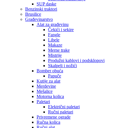
SUP daske
Benzinski traktori
Brusilice
Građevinarstvo
Alat za građevinu
Čekići i sekire
Fangle
Libele
Makaze
Merne trake
Mistrije
Produžni kablovi i podsklopovi
Skalpeli i nožići
Bomber obuća
Papuče
Kutije za alat
Merdevine
Mešalice
Motorna kolica
Paletari
Električni paletari
Ručni paletari
Privremene ograde
Ručna kolica
Ručni alat