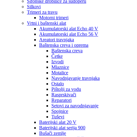
Sifonske drobilice za sudoperu
Silkovi
Trimeri za travu
Motorni trimeri
Vrtni i baštenski alat
Akumulatorski alat Echo 40 V
Akumulatorski alat Echo 56 V
Areatori travnjaka
Baštenska creva i oprema
Baštenska creva
Četke
Izvodi
Mlaznice
Motalice
Navodnjavanje travnjaka
Ostalo
Pištolji za vodu
Rasprskivači
Reparatori
Setovi za navodnjavanje
Spojnice
Tuševi
Baterijski alat 20 V
Baterijski alat serija 900
Bušači zemlje