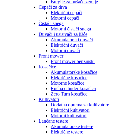
Burgije za bušače zemlje
Cepači za drva
Električni cepači
Motorni cepači
Čistači snega
Motorni čistači snega
Duvači i usisivači za lišće
Akumulatorski duvači
Električni duvači
Motorni duvači
Front mower
Front mower benzinski
Kosačice
Akumulatorske kosačice
Električne kosačice
Motorne kosačice
Ručna cilinder kosačica
Zero Turn kosačice
Kultivatori
Dodatna oprema za kultivatore
Električni kultivatori
Motorni kultivatori
Lančane testere
Akumulatorske testere
Električne testere