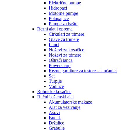
Električne pumpe
Hidropaci
Motorne pumpe
Potapajuće
Pumpe za baštu
Rezni alat i oprema
Cirkulari za trimere
Glave za trimere
Lanci
Noževi za kosačice
Noževi za trimere
Oštrači lanca
Powersharp
Rezne garniture za testere – lančanici
Set
Turpije
Vodilice
Robotske kosačice
Ručni baštenski alat
Akumulatorske makaze
Alat za vezivanje
Ašovi
Budak
Držalice
Grabulje