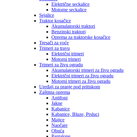
Električne seckalice
Motorne seckalice
Sejalice
Traktor kosačice
Akumulatorski traktori
Benzinski traktori
Oprema za traktorske kosačice
Tresači za voće
Trimeri za travu
Električni trimeri
Motorni trimeri
Trimeri za živu ogradu
Akumulatorski trimeri za živu ogradu
Električni trimeri za živu ogradu
Motorni trimeri za živu ogradu
Uređaji za pranje pod pritiskom
Zaštitna oprema
Antifoni
Jakne
Kabanice
Kabanice, Bluze, Prsluci
Majice
Naočare
Obuća
Pantalone