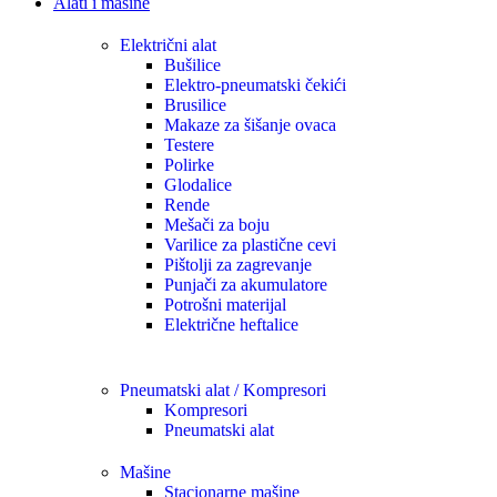
Alati i mašine
Električni alat
Bušilice
Elektro-pneumatski čekići
Brusilice
Makaze za šišanje ovaca
Testere
Polirke
Glodalice
Rende
Mešači za boju
Varilice za plastične cevi
Pištolji za zagrevanje
Punjači za akumulatore
Potrošni materijal
Električne heftalice
Pneumatski alat / Kompresori
Kompresori
Pneumatski alat
Mašine
Stacionarne mašine