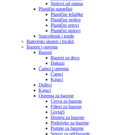
Stolovi od ratana
Plastični nameštaj
Plastične ležaljke
Plastične stolice
Plastični setovi
Plastični stolovi
Suncobrani i tende
Baterijski skuteri i bicikli
Bazeni i oprema
Bazeni
Bazeni za decu
Đakuzi
Čamci i oprema
Čamci
Kajaci
Dušeci
Kajaci
Oprema za bazene
Creva za bazene
Filteri za bazene
Grejači
Hemija za bazene
Prekrivke za bazene
Pumpe za bazene
Setovi za održavanje