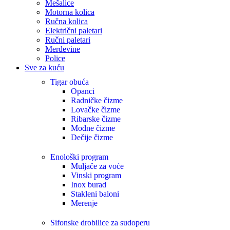
Mešalice
Motorna kolica
Ručna kolica
Električni paletari
Ručni paletari
Merdevine
Police
Sve za kuću
Tigar obuća
Opanci
Radničke čizme
Lovačke čizme
Ribarske čizme
Modne čizme
Dečije čizme
Enološki program
Muljače za voće
Vinski program
Inox burad
Stakleni baloni
Merenje
Sifonske drobilice za sudoperu