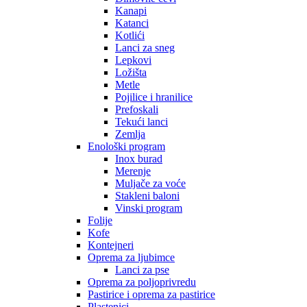
Kanapi
Katanci
Kotlići
Lanci za sneg
Lepkovi
Ložišta
Metle
Pojilice i hranilice
Prefoskali
Tekući lanci
Zemlja
Enološki program
Inox burad
Merenje
Muljače za voće
Stakleni baloni
Vinski program
Folije
Kofe
Kontejneri
Oprema za ljubimce
Lanci za pse
Oprema za poljoprivredu
Pastirice i oprema za pastirice
Plastenici