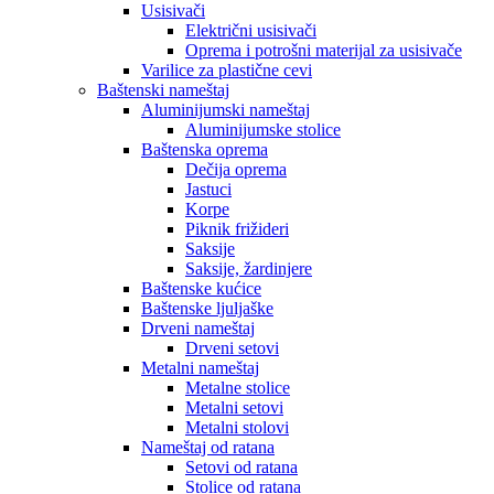
Usisivači
Električni usisivači
Oprema i potrošni materijal za usisivače
Varilice za plastične cevi
Baštenski nameštaj
Aluminijumski nameštaj
Aluminijumske stolice
Baštenska oprema
Dečija oprema
Jastuci
Korpe
Piknik frižideri
Saksije
Saksije, žardinjere
Baštenske kućice
Baštenske ljuljaške
Drveni nameštaj
Drveni setovi
Metalni nameštaj
Metalne stolice
Metalni setovi
Metalni stolovi
Nameštaj od ratana
Setovi od ratana
Stolice od ratana