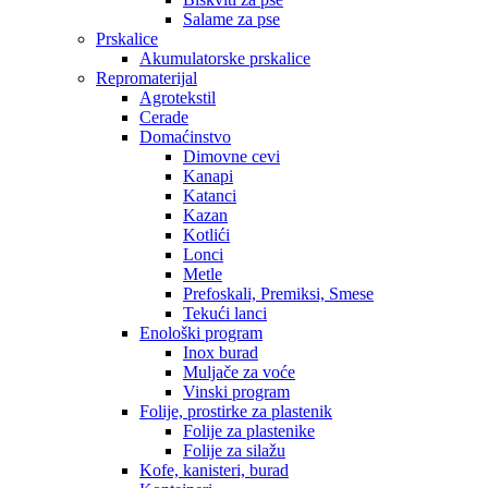
Salame za pse
Prskalice
Akumulatorske prskalice
Repromaterijal
Agrotekstil
Cerade
Domaćinstvo
Dimovne cevi
Kanapi
Katanci
Kazan
Kotlići
Lonci
Metle
Prefoskali, Premiksi, Smese
Tekući lanci
Enološki program
Inox burad
Muljače za voće
Vinski program
Folije, prostirke za plastenik
Folije za plastenike
Folije za silažu
Kofe, kanisteri, burad