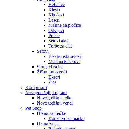
Heftalice
Klešta
Ključevi
Laseri
Mašine za pločice
Odvijači
Police
Setovi alata
Torbe za alat
Sefovi
Elektronski sefovi
Mehanički sefovi
Strugači za led
Žičani proizvodi
Ekseri
Žice
Kompresori
Novogodišnji program
Novogodišnje jelke
Novogodišnji venci
Pet Shop
Hrana za mačke
Konzerve za mačke
Hrana za pse
Biskviti za pse