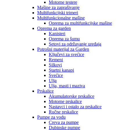
Motorne testere
Mašine za zaprašivanje
Multifunkcijski trimeri
Multifunkcionalne mašine
Oprema za multifunkcijske mašine
Oprema za garden
Kanisteri
Oprema za šumu
Setovi za održavanje uređaja
Potrošni materijal za Garden
Ključevi za svećice
Remeni
Silkovi
Startni kanapi
Svećice
Ulja
Ulja, masti i maziva
Prskalice
Akumulatorske prskalice
Motorne prskalice
Nastavci i ostalo za prskalice
Ručne prskalice
Pumpe za vodu
Creva za pumpe
Dubinske pumpe