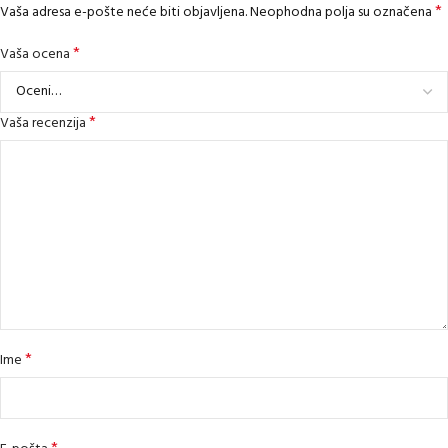
*
Vaša adresa e-pošte neće biti objavljena.
Neophodna polja su označena
*
Vaša ocena
*
Vaša recenzija
*
Ime