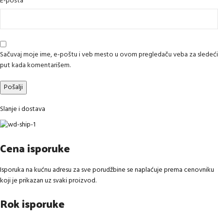
*
E-pošta
Sačuvaj moje ime, e-poštu i veb mesto u ovom pregledaču veba za sledeći
put kada komentarišem.
Slanje i dostava
Cena isporuke
Isporuka na kućnu adresu za sve porudžbine se naplaćuje prema cenovniku
koji je prikazan uz svaki proizvod.
Rok isporuke