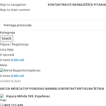
Skip to navigation
KONTAKTIRAJTE NAS
NAJČEŠĆA PITANJA
Skip to main content
Online kupovina, vaša nova rutina!
Kategorija
Search
Prijava / Registracija
Lista želja
0
Uporedi
0
items
0,00
rsd
Meni
0
items
0,00
rsd
Garden & Alati
AKCIJA MESECA
TOP PONUDA
O NAMA
BLOG
KONTAKT
VIRTUELNA ŠETNJA
Knjaza Miloša 169, Knjaževac
019 733 405