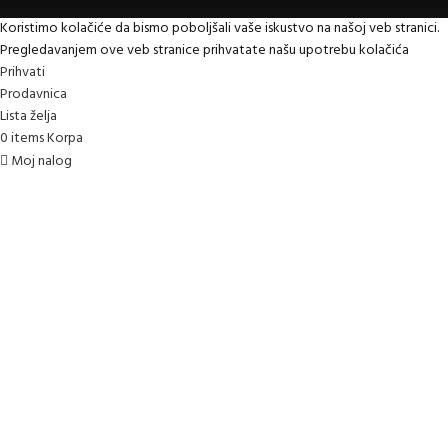
Koristimo kolačiće da bismo poboljšali vaše iskustvo na našoj veb stranici.
Pregledavanjem ove veb stranice prihvatate našu upotrebu kolačića
Prihvati
Prodavnica
Lista želja
0
items
Korpa
Moj nalog