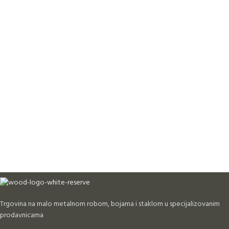
Trgovina na malo metalnom robom, bojama i staklom u specijalizovanim
prodavnicama