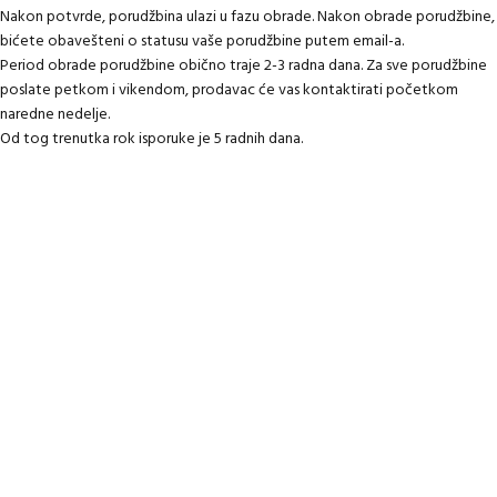
Nakon potvrde, porudžbina ulazi u fazu obrade. Nakon obrade porudžbine,
bićete obavešteni o statusu vaše porudžbine putem email-a.
Period obrade porudžbine obično traje 2-3 radna dana. Za sve porudžbine
poslate petkom i vikendom, prodavac će vas kontaktirati početkom
naredne nedelje.
Od tog trenutka rok isporuke je 5 radnih dana.