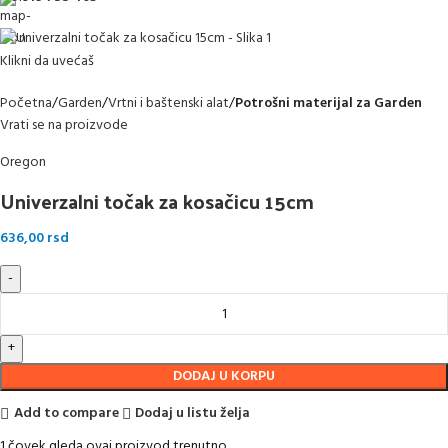
Klikni da uvećaš
Početna
Garden
Vrtni i baštenski alat
Potrošni materijal za Garden
Vrati se na proizvode
Oregon
Univerzalni točak za kosačicu 15cm
636,00
rsd
DODAJ U KORPU
Add to compare
Dodaj u listu želja
1
čovek gleda ovaj proizvod trenutno