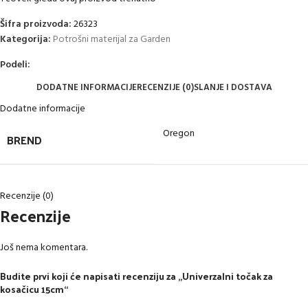
Šifra proizvoda:
26323
Kategorija:
Potrošni materijal za Garden
Podeli:
DODATNE INFORMACIJE
RECENZIJE (0)
SLANJE I DOSTAVA
Dodatne informacije
Oregon
BREND
Recenzije (0)
Recenzije
Još nema komentara.
Budite prvi koji će napisati recenziju za „Univerzalni točak za
kosačicu 15cm“