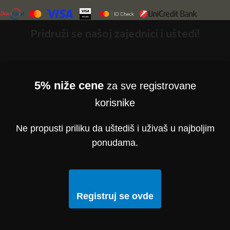
Pridruži se našoj zajednici i uštedi!
5% niže cene
za sve registrovane
korisnike
Ne propusti priliku da uštediš i uživaš u najboljim
ponudama.
Registruj se ovde