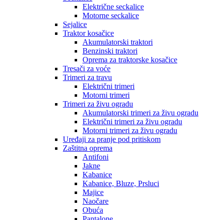
Električne seckalice
Motorne seckalice
Sejalice
Traktor kosačice
Akumulatorski traktori
Benzinski traktori
Oprema za traktorske kosačice
Tresači za voće
Trimeri za travu
Električni trimeri
Motorni trimeri
Trimeri za živu ogradu
Akumulatorski trimeri za živu ogradu
Električni trimeri za živu ogradu
Motorni trimeri za živu ogradu
Uređaji za pranje pod pritiskom
Zaštitna oprema
Antifoni
Jakne
Kabanice
Kabanice, Bluze, Prsluci
Majice
Naočare
Obuća
Pantalone