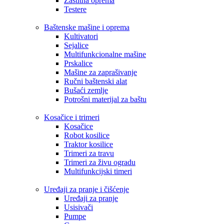
Zaštitna oprema
Testere
Baštenske mašine i oprema
Kultivatori
Sejalice
Multifunkcionalne mašine
Prskalice
Mašine za zaprašivanje
Ručni baštenski alat
Bušaći zemlje
Potrošni materijal za baštu
Kosačice i trimeri
Kosačice
Robot kosilice
Traktor kosilice
Trimeri za travu
Trimeri za živu ogradu
Multifunkcijski timeri
Uređaji za pranje i čišćenje
Uređaji za pranje
Usisivači
Pumpe