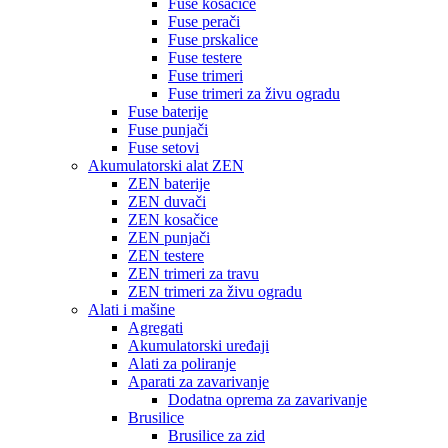
Fuse kosačice
Fuse perači
Fuse prskalice
Fuse testere
Fuse trimeri
Fuse trimeri za živu ogradu
Fuse baterije
Fuse punjači
Fuse setovi
Akumulatorski alat ZEN
ZEN baterije
ZEN duvači
ZEN kosačice
ZEN punjači
ZEN testere
ZEN trimeri za travu
ZEN trimeri za živu ogradu
Alati i mašine
Agregati
Akumulatorski uređaji
Alati za poliranje
Aparati za zavarivanje
Dodatna oprema za zavarivanje
Brusilice
Brusilice za zid