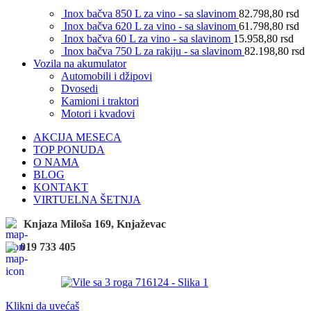
Inox bačva 850 L za vino - sa slavinom
82.798,80
rsd
Inox bačva 620 L za vino - sa slavinom
61.798,80
rsd
Inox bačva 60 L za vino - sa slavinom
15.958,80
rsd
Inox bačva 750 L za rakiju - sa slavinom
82.198,80
rsd
Vozila na akumulator
Automobili i džipovi
Dvosedi
Kamioni i traktori
Motori i kvadovi
AKCIJA MESECA
TOP PONUDA
O NAMA
BLOG
KONTAKT
VIRTUELNA ŠETNJA
Knjaza Miloša 169, Knjaževac
019 733 405
Klikni da uvećaš