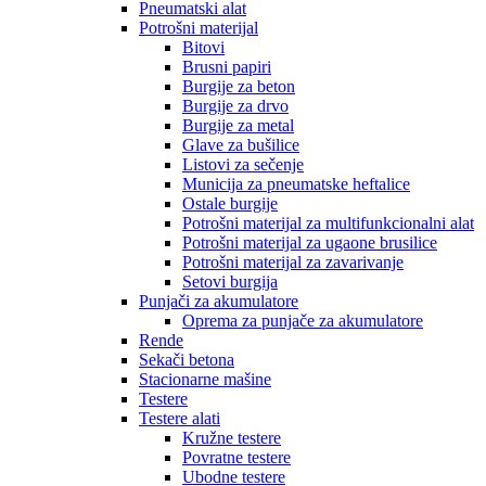
Pneumatski alat
Potrošni materijal
Bitovi
Brusni papiri
Burgije za beton
Burgije za drvo
Burgije za metal
Glave za bušilice
Listovi za sečenje
Municija za pneumatske heftalice
Ostale burgije
Potrošni materijal za multifunkcionalni alat
Potrošni materijal za ugaone brusilice
Potrošni materijal za zavarivanje
Setovi burgija
Punjači za akumulatore
Oprema za punjače za akumulatore
Rende
Sekači betona
Stacionarne mašine
Testere
Testere alati
Kružne testere
Povratne testere
Ubodne testere