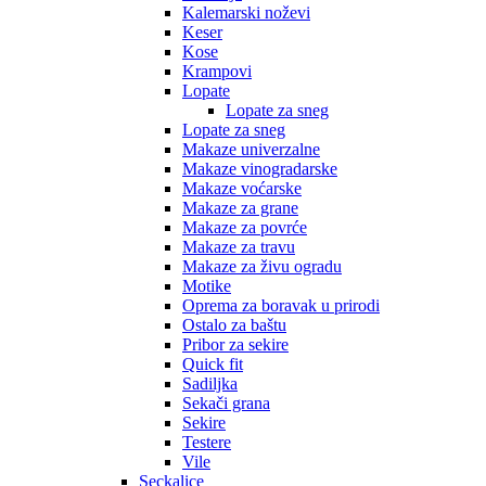
Kalemarski noževi
Keser
Kose
Krampovi
Lopate
Lopate za sneg
Lopate za sneg
Makaze univerzalne
Makaze vinogradarske
Makaze voćarske
Makaze za grane
Makaze za povrće
Makaze za travu
Makaze za živu ogradu
Motike
Oprema za boravak u prirodi
Ostalo za baštu
Pribor za sekire
Quick fit
Sadiljka
Sekači grana
Sekire
Testere
Vile
Seckalice