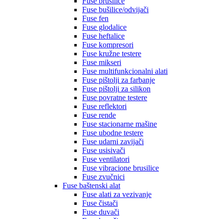
Fuse brusilice
Fuse bušilice/odvijači
Fuse fen
Fuse glodalice
Fuse heftalice
Fuse kompresori
Fuse kružne testere
Fuse mikseri
Fuse multifunkcionalni alati
Fuse pištolji za farbanje
Fuse pištolji za silikon
Fuse povratne testere
Fuse reflektori
Fuse rende
Fuse stacionarne mašine
Fuse ubodne testere
Fuse udarni zavijači
Fuse usisivači
Fuse ventilatori
Fuse vibracione brusilice
Fuse zvučnici
Fuse baštenski alat
Fuse alati za vezivanje
Fuse čistači
Fuse duvači