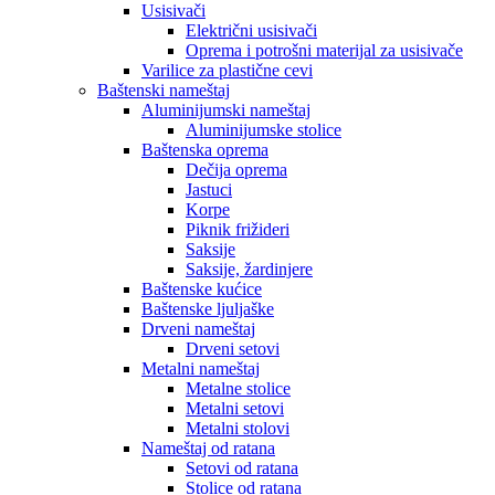
Usisivači
Električni usisivači
Oprema i potrošni materijal za usisivače
Varilice za plastične cevi
Baštenski nameštaj
Aluminijumski nameštaj
Aluminijumske stolice
Baštenska oprema
Dečija oprema
Jastuci
Korpe
Piknik frižideri
Saksije
Saksije, žardinjere
Baštenske kućice
Baštenske ljuljaške
Drveni nameštaj
Drveni setovi
Metalni nameštaj
Metalne stolice
Metalni setovi
Metalni stolovi
Nameštaj od ratana
Setovi od ratana
Stolice od ratana