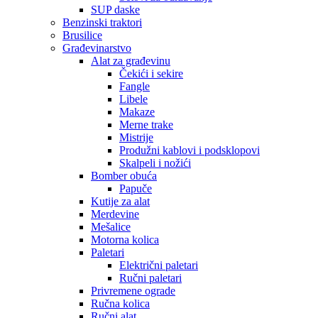
SUP daske
Benzinski traktori
Brusilice
Građevinarstvo
Alat za građevinu
Čekići i sekire
Fangle
Libele
Makaze
Merne trake
Mistrije
Produžni kablovi i podsklopovi
Skalpeli i nožići
Bomber obuća
Papuče
Kutije za alat
Merdevine
Mešalice
Motorna kolica
Paletari
Električni paletari
Ručni paletari
Privremene ograde
Ručna kolica
Ručni alat