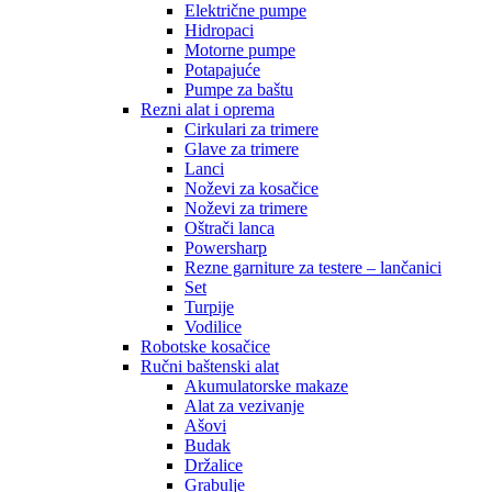
Električne pumpe
Hidropaci
Motorne pumpe
Potapajuće
Pumpe za baštu
Rezni alat i oprema
Cirkulari za trimere
Glave za trimere
Lanci
Noževi za kosačice
Noževi za trimere
Oštrači lanca
Powersharp
Rezne garniture za testere – lančanici
Set
Turpije
Vodilice
Robotske kosačice
Ručni baštenski alat
Akumulatorske makaze
Alat za vezivanje
Ašovi
Budak
Držalice
Grabulje