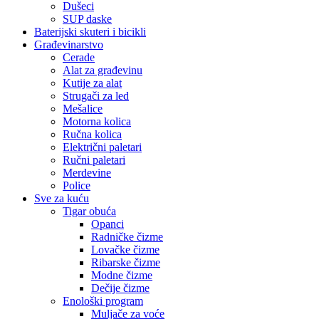
Dušeci
SUP daske
Baterijski skuteri i bicikli
Građevinarstvo
Cerade
Alat za građevinu
Kutije za alat
Strugači za led
Mešalice
Motorna kolica
Ručna kolica
Električni paletari
Ručni paletari
Merdevine
Police
Sve za kuću
Tigar obuća
Opanci
Radničke čizme
Lovačke čizme
Ribarske čizme
Modne čizme
Dečije čizme
Enološki program
Muljače za voće