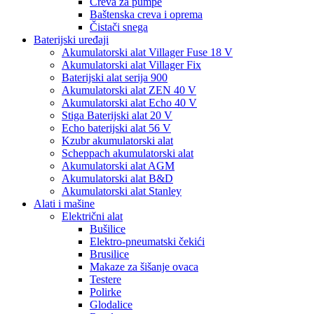
Creva za pumpe
Baštenska creva i oprema
Čistači snega
Baterijski uređaji
Akumulatorski alat Villager Fuse 18 V
Akumulatorski alat Villager Fix
Baterijski alat serija 900
Akumulatorski alat ZEN 40 V
Akumulatorski alat Echo 40 V
Stiga Baterijski alat 20 V
Echo baterijski alat 56 V
Kzubr akumulatorski alat
Scheppach akumulatorski alat
Akumulatorski alat AGM
Akumulatorski alat B&D
Akumulatorski alat Stanley
Alati i mašine
Električni alat
Bušilice
Elektro-pneumatski čekići
Brusilice
Makaze za šišanje ovaca
Testere
Polirke
Glodalice