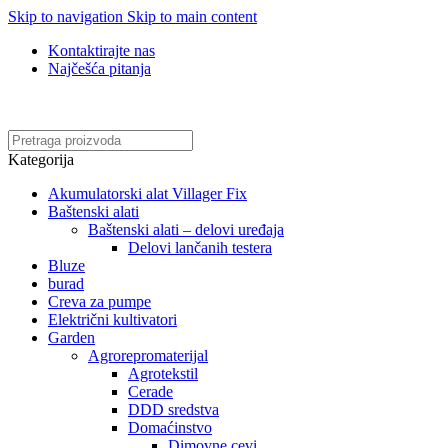
Skip to navigation
Skip to main content
Kontaktirajte nas
Najčešća pitanja
Online kupovina, vaša nova rutina!
Kategorija
Akumulatorski alat Villager Fix
Baštenski alati
Baštenski alati – delovi uređaja
Delovi lančanih testera
Bluze
burad
Creva za pumpe
Električni kultivatori
Garden
Agrorepromaterijal
Agrotekstil
Cerade
DDD sredstva
Domaćinstvo
Dimovne cevi