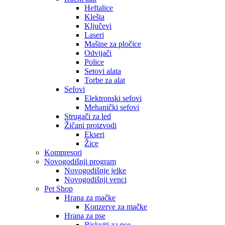
Heftalice
Klešta
Ključevi
Laseri
Mašine za pločice
Odvijači
Police
Setovi alata
Torbe za alat
Sefovi
Elektronski sefovi
Mehanički sefovi
Strugači za led
Žičani proizvodi
Ekseri
Žice
Kompresori
Novogodišnji program
Novogodišnje jelke
Novogodišnji venci
Pet Shop
Hrana za mačke
Konzerve za mačke
Hrana za pse
Biskviti za pse