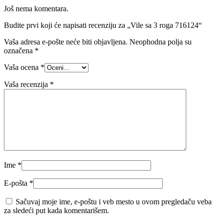
Još nema komentara.
Budite prvi koji će napisati recenziju za „Vile sa 3 roga 716124“
Vaša adresa e-pošte neće biti objavljena.
Neophodna polja su
označena
*
Vaša ocena
*
Vaša recenzija
*
Ime
*
E-pošta
*
Sačuvaj moje ime, e-poštu i veb mesto u ovom pregledaču veba
za sledeći put kada komentarišem.