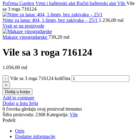
Početna
Garden
Vrtni i baštenski alat
Ručni baštenski alat
Vile
Vile
sa 3 roga 716124
Nitne za lanac 404, 1.6mm, bez zakivaka – 25/1
1.236,00
rsd
Vrati se na proizvode
Makaze vinogradarske
739,20
rsd
Vile sa 3 roga 716124
1.056,00
rsd
Vile sa 3 roga 716124 količina
Dodaj u korpu
Add to compare
Dodaj u listu želja
0
čoveka gledaju ovaj proizvod trenutno
Šifra proizvoda:
2368
Kategorija:
Vile
Podeli:
Opis
Dodatne informacije