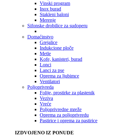
Vinski program
Inox burad
Stakleni baloni
Merenje
Sifonske drobilice za sudoperu
Domaćinstvo
Grejalice
Indukcione ploče
Metle
Kofe, kanisteri, burad
Lonci
Lanci za pse
Oprema za ljubimce
Ventilatori
Poljoprivreda
Folije, prostirke za plastenik
Veziva
Vreće
Poljoprivredne mreže
Oprema za poljoprivredu
Pastirice i oprema za pastirice
IZDVOJENO IZ PONUDE