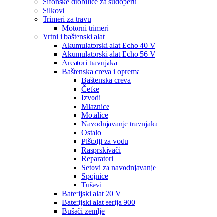
Sifonske drobilice za sudoperu
Silkovi
Trimeri za travu
Motorni trimeri
Vrtni i baštenski alat
Akumulatorski alat Echo 40 V
Akumulatorski alat Echo 56 V
Areatori travnjaka
Baštenska creva i oprema
Baštenska creva
Četke
Izvodi
Mlaznice
Motalice
Navodnjavanje travnjaka
Ostalo
Pištolji za vodu
Rasprskivači
Reparatori
Setovi za navodnjavanje
Spojnice
Tuševi
Baterijski alat 20 V
Baterijski alat serija 900
Bušači zemlje