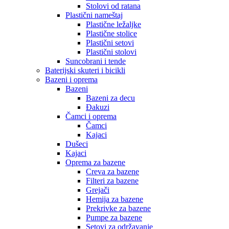
Stolovi od ratana
Plastični nameštaj
Plastične ležaljke
Plastične stolice
Plastični setovi
Plastični stolovi
Suncobrani i tende
Baterijski skuteri i bicikli
Bazeni i oprema
Bazeni
Bazeni za decu
Đakuzi
Čamci i oprema
Čamci
Kajaci
Dušeci
Kajaci
Oprema za bazene
Creva za bazene
Filteri za bazene
Grejači
Hemija za bazene
Prekrivke za bazene
Pumpe za bazene
Setovi za održavanje