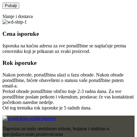
Slanje i dostava
Cena isporuke
Isporuka na kućnu adresu za sve porudžbine se naplaćuje prema
cenovniku koji je prikazan uz svaki proizvod.
Rok isporuke
Nakon potvrde, porudžbina ulazi u fazu obrade. Nakon obrade
porudžbine, bićete obavešteni o statusu vaše porudžbine putem
email-a.
Period obrade porudžbine obično traje 2-3 radna dana. Za sve
porudžbine poslate petkom i vikendom, prodavac će vas kontaktirati
početkom naredne nedelje.
Od tog trenutka rok isporuke je 5 radnih dana.
Trgovina na malo metalnom robom, bojama i staklom u
specijalizovanim prodavnicama