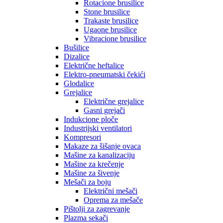
Rotacione brusilice
Stone brusilice
Trakaste brusilice
Ugaone brusilice
Vibracione brusilice
Bušilice
Dizalice
Električne heftalice
Elektro-pneumatski čekići
Glodalice
Grejalice
Električne grejalice
Gasni grejači
Indukcione ploče
Industrijski ventilatori
Kompresori
Makaze za šišanje ovaca
Mašine za kanalizaciju
Mašine za krečenje
Mašine za šivenje
Mešači za boju
Električni mešači
Oprema za mešače
Pištolji za zagrevanje
Plazma sekači