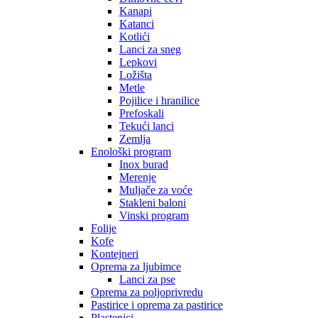
Kanapi
Katanci
Kotlići
Lanci za sneg
Lepkovi
Ložišta
Metle
Pojilice i hranilice
Prefoskali
Tekući lanci
Zemlja
Enološki program
Inox burad
Merenje
Muljače za voće
Stakleni baloni
Vinski program
Folije
Kofe
Kontejneri
Oprema za ljubimce
Lanci za pse
Oprema za poljoprivredu
Pastirice i oprema za pastirice
Plastenici