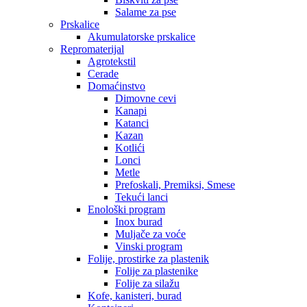
Salame za pse
Prskalice
Akumulatorske prskalice
Repromaterijal
Agrotekstil
Cerade
Domaćinstvo
Dimovne cevi
Kanapi
Katanci
Kazan
Kotlići
Lonci
Metle
Prefoskali, Premiksi, Smese
Tekući lanci
Enološki program
Inox burad
Muljače za voće
Vinski program
Folije, prostirke za plastenik
Folije za plastenike
Folije za silažu
Kofe, kanisteri, burad