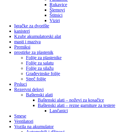
Rukavice
Šlemovi
Štitnici
Viziri
Igračke za dvorište
kanisteri
Kzubr akumulatorski alat
masti i maziva
Premiksi
prostirke za plastenik
Folije za plastenike
Folije za salatu
Folije za silažu
Građevinske folije
Streč folije
Prsluci
Rezervni delovi
Baštenski alati
Baštenski alati – noževi za kosačice
Baštenski alati – rezne garniture za testere
Lančanici
Smese
Ventilatori
Vozila na akumulator
Automobili i džipovi