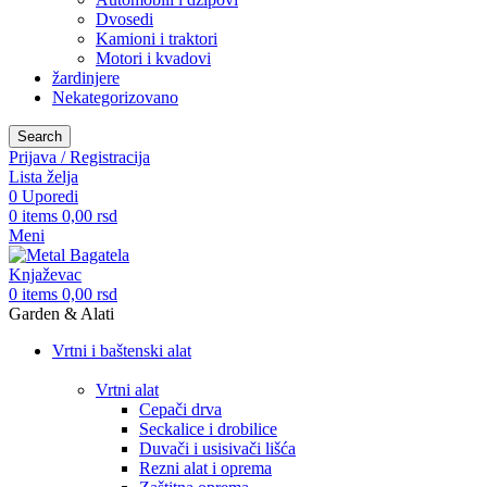
Dvosedi
Kamioni i traktori
Motori i kvadovi
žardinjere
Nekategorizovano
Search
Prijava / Registracija
Lista želja
0
Uporedi
0
items
0,00
rsd
Meni
0
items
0,00
rsd
Garden & Alati
Vrtni i baštenski alat
Vrtni alat
Cepači drva
Seckalice i drobilice
Duvači i usisivači lišća
Rezni alat i oprema