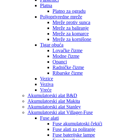
Platna
Platno za ogradu
Poljoprivredne mreže
Mreže protiv sunca
Mreže za baliranje
Mreže za komarce
Mreže za kornišone
Tigar obuća
Lovačke čizme
Modne čizme
Opanci
Radničke čizme
Ribarske čizme
Vezice
Veziva
Vreće
Akumulatorski alat B&D
Akumulatorski alat Makita
Akumulatorski alat Stanley
Akumulatorski alat Villager-Fuse
Fuse alati
Fuse akumulatoski čekići
Fuse alati za poliranje
Fuse baterijske lampe