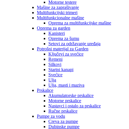
Motorne testere
Mašine za zaprašivanje
Multifunkcijski trimeri
Multifunkcionalne mašine
Oprema za multifunkcijske mašine
Oprema za garden
Kanisteri
Oprema za šumu
Setovi za održavanje uređaja
Potrošni materijal za Garden
Ključevi za svećice
Remeni
Silkovi
Startni kanapi
Svećice
Ulja
Ulja, masti i maziva
Prskalice
Akumulatorske prskalice
Motorne prskalice
Nastavci i ostalo za prskalice
Ručne prskalice
Pumpe za vodu
Creva za pumpe
Dubinske pumpe