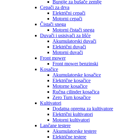
Burgije za bušače zemlje
Cepači za drva
Električni cepači
Motorni cepači
Čistači snega
Motorni čistači snega
Duvači i usisivači za lišće
Akumulatorski duvači
Električni duvači
Motorni duvači
Front mower
Front mower benzinski
Kosačice
Akumulatorske kosačice
Električne kosačice
Motorne kosačice
Ručna cilinder kosačica
Zero Turn kosačice
Kultivatori
Dodatna oprema za kultivatore
Električni kultivatori
Motorni kultivatori
Lančane testere
Akumulatorske testere
Električne testere