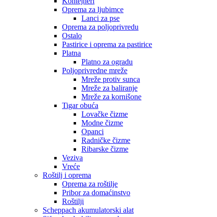
Kontejneri
Oprema za ljubimce
Lanci za pse
Oprema za poljoprivredu
Ostalo
Pastirice i oprema za pastirice
Platna
Platno za ogradu
Poljoprivredne mreže
Mreže protiv sunca
Mreže za baliranje
Mreže za kornišone
Tigar obuća
Lovačke čizme
Modne čizme
Opanci
Radničke čizme
Ribarske čizme
Veziva
Vreće
Roštilj i oprema
Oprema za roštilje
Pribor za domaćinstvo
Roštilji
Scheppach akumulatorski alat