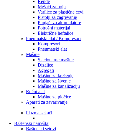
Rende
Mešači za boju
Varilice za plastične cevi
Pištolji za zagrevanje
Punjači za akumulatore
Potrošni materijal
Električne heftalice
Pneumatski alat / Kompresori
Kompresori
Pneumatski alat
Mašine
Stacionarne mašine
Dizalice
Agregati
Mašine za krečenje
Mašine za šivenje
Mašine za kanalizaciju
Ručni alat
Mašine za pločice
Aparati za zavarivanje
Plazma sekači
Baštenski nameštaj
Baštenski setovi