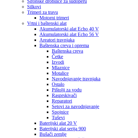
Sifonske drobilice za sudoperu
Silkovi
Trimeri za travu
Motorni trimeri
Vrtni i baštenski alat
Akumulatorski alat Echo 40 V
Akumulatorski alat Echo 56 V
Areatori travnjaka
Baštenska creva i oprema
Baštenska creva
Četke
Izvodi
Mlaznice
Motalice
Navodnjavanje travnjaka
Ostalo
Pištolji za vodu
Rasprskivači
Reparatori
Setovi za navodnjavanje
Spojnice
Tuševi
Baterijski alat 20 V
Baterijski alat serija 900
Bušači zemlje