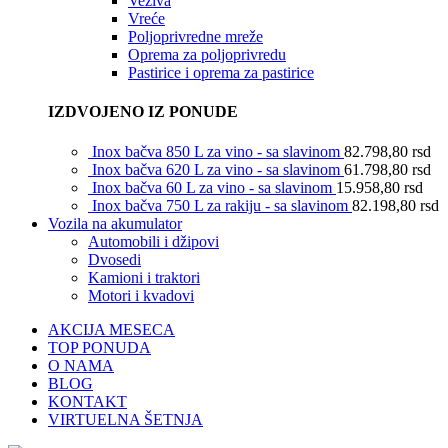
Veziva
Vreće
Poljoprivredne mreže
Oprema za poljoprivredu
Pastirice i oprema za pastirice
IZDVOJENO IZ PONUDE
Inox bačva 850 L za vino - sa slavinom
82.798,80
rsd
Inox bačva 620 L za vino - sa slavinom
61.798,80
rsd
Inox bačva 60 L za vino - sa slavinom
15.958,80
rsd
Inox bačva 750 L za rakiju - sa slavinom
82.198,80
rsd
Vozila na akumulator
Automobili i džipovi
Dvosedi
Kamioni i traktori
Motori i kvadovi
AKCIJA MESECA
TOP PONUDA
O NAMA
BLOG
KONTAKT
VIRTUELNA ŠETNJA