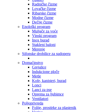
Radničke čizme
Lovačke čizme
Ribarske čizme
Modne čizme
Dečije čizme
Enološki program
Muljače za voće
Vinski program
Inox burad
Stakleni baloni
Merenje
Sifonske drobilice za sudoperu
Domaćinstvo
Grejalice
Indukcione ploče
Metle
Kofe, kanisteri, burad
Lonci
Lanci za pse
Oprema za ljubimce
Ventilatori
Poljoprivreda
Folije, prostirke za plastenik