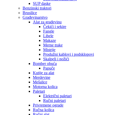
SUP daske
Benzinski traktori
Brusilice
Građevinarstvo
Alat za građevinu
Čekići i sekire
Fangle
Libele
Makaze
Merne trake
Mistrije
Produžni kablovi i podsklopovi
Skalpeli i nožići
Bomber obuća
Papuče
Kutije za alat
Merdevine
Mešalice
Motorna kolica
Paletari
Električni paletari
Ručni paletari
Privremene ograde
Ručna kolica
Ručni alat