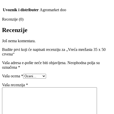
Uvoznik i distributer
Agromarket doo
Recenzije (0)
Recenzije
Još nema komentara.
Budite prvi koji će napisati recenziju za „Vreća mrežasta 35 x 50
crvena“
Vaša adresa e-pošte neće biti objavljena.
Neophodna polja su
označena
*
Vaša ocena
*
Vaša recenzija
*