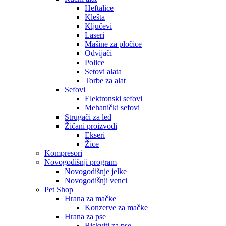
Heftalice
Klešta
Ključevi
Laseri
Mašine za pločice
Odvijači
Police
Setovi alata
Torbe za alat
Sefovi
Elektronski sefovi
Mehanički sefovi
Strugači za led
Žičani proizvodi
Ekseri
Žice
Kompresori
Novogodišnji program
Novogodišnje jelke
Novogodišnji venci
Pet Shop
Hrana za mačke
Konzerve za mačke
Hrana za pse
Biskviti za pse