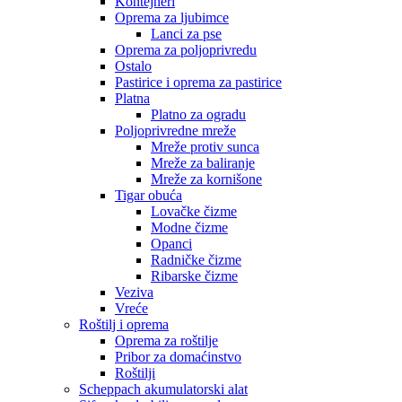
Kontejneri
Oprema za ljubimce
Lanci za pse
Oprema za poljoprivredu
Ostalo
Pastirice i oprema za pastirice
Platna
Platno za ogradu
Poljoprivredne mreže
Mreže protiv sunca
Mreže za baliranje
Mreže za kornišone
Tigar obuća
Lovačke čizme
Modne čizme
Opanci
Radničke čizme
Ribarske čizme
Veziva
Vreće
Roštilj i oprema
Oprema za roštilje
Pribor za domaćinstvo
Roštilji
Scheppach akumulatorski alat