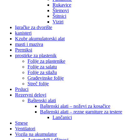
Rukavice
Šlemovi
Štitnici
Viziri
Igračke za dvorište
kanisteri
Kzubr akumulatorski alat
masti i maziva
Premiksi
prostirke za plastenik
Folije za plastenike
Folije za salatu
Folije za silažu
Građevinske folije
Streč folije
Prsluci
Rezervni delovi
Baštenski alati
Baštenski alati – noževi za kosačice
Baštenski alati – rezne garniture za testere
Lančanici
Smese
Ventilatori
Vozila na akumulator
Automobili i džipovi