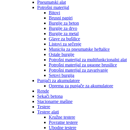
Pneumatski alat
Potrošni materijal
Bitovi
Brusni papiri
Burgije za beton
Burgije za drvo
Burgije za metal
Glave za bušilice
Listovi za sečenje
Municija za pneumatske heftalice
Ostale burgije
Potrošni materijal za multifunkcionalni alat
Potrošni materijal za ugaone brusilice
Potrošni materijal za zavarivanje
Setovi burgija
Punjači za akumulatore
Oprema za punjače za akumulatore
Rende
Sekači betona
Stacionarne mašine
Testere
Testere alati
Kružne testere
Povratne testere
Ubodne testere