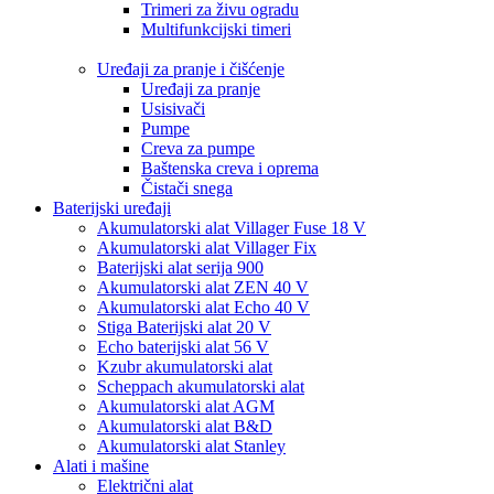
Trimeri za živu ogradu
Multifunkcijski timeri
Uređaji za pranje i čišćenje
Uređaji za pranje
Usisivači
Pumpe
Creva za pumpe
Baštenska creva i oprema
Čistači snega
Baterijski uređaji
Akumulatorski alat Villager Fuse 18 V
Akumulatorski alat Villager Fix
Baterijski alat serija 900
Akumulatorski alat ZEN 40 V
Akumulatorski alat Echo 40 V
Stiga Baterijski alat 20 V
Echo baterijski alat 56 V
Kzubr akumulatorski alat
Scheppach akumulatorski alat
Akumulatorski alat AGM
Akumulatorski alat B&D
Akumulatorski alat Stanley
Alati i mašine
Električni alat