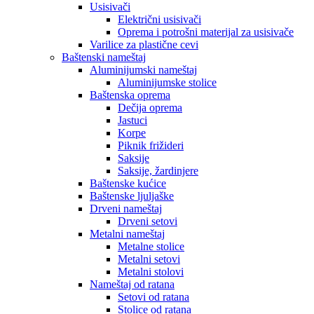
Usisivači
Električni usisivači
Oprema i potrošni materijal za usisivače
Varilice za plastične cevi
Baštenski nameštaj
Aluminijumski nameštaj
Aluminijumske stolice
Baštenska oprema
Dečija oprema
Jastuci
Korpe
Piknik frižideri
Saksije
Saksije, žardinjere
Baštenske kućice
Baštenske ljuljaške
Drveni nameštaj
Drveni setovi
Metalni nameštaj
Metalne stolice
Metalni setovi
Metalni stolovi
Nameštaj od ratana
Setovi od ratana
Stolice od ratana