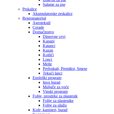
Salame za pse
Prskalice
Akumulatorske prskalice
Repromaterijal
Agrotekstil
Cerade
Domaćinstvo
Dimovne cevi
Kanapi
Katanci
Kazan
Kotlići
Lonci
Metle
Prefoskali, Premiksi, Smese
Tekući lanci
Enološki program
Inox burad
Muljače za voće
Vinski program
Folije, prostirke za plastenik
Folije za plastenike
Folije za silažu
Kofe, kanisteri, burad