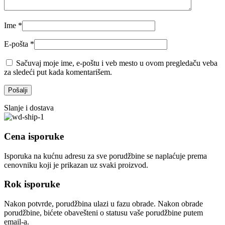
Ime
*
E-pošta
*
Sačuvaj moje ime, e-poštu i veb mesto u ovom pregledaču veba
za sledeći put kada komentarišem.
Slanje i dostava
Cena isporuke
Isporuka na kućnu adresu za sve porudžbine se naplaćuje prema
cenovniku koji je prikazan uz svaki proizvod.
Rok isporuke
Nakon potvrde, porudžbina ulazi u fazu obrade. Nakon obrade
porudžbine, bićete obavešteni o statusu vaše porudžbine putem
email-a.