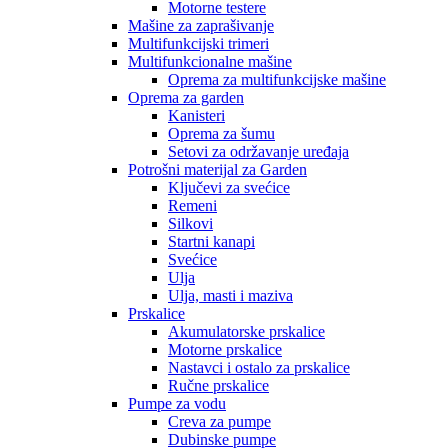
Motorne testere
Mašine za zaprašivanje
Multifunkcijski trimeri
Multifunkcionalne mašine
Oprema za multifunkcijske mašine
Oprema za garden
Kanisteri
Oprema za šumu
Setovi za održavanje uređaja
Potrošni materijal za Garden
Ključevi za svećice
Remeni
Silkovi
Startni kanapi
Svećice
Ulja
Ulja, masti i maziva
Prskalice
Akumulatorske prskalice
Motorne prskalice
Nastavci i ostalo za prskalice
Ručne prskalice
Pumpe za vodu
Creva za pumpe
Dubinske pumpe