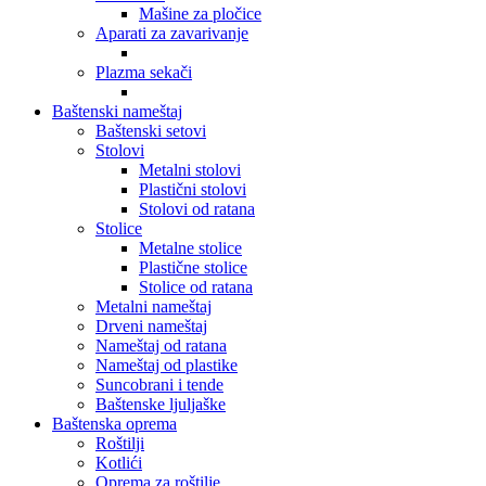
Mašine za pločice
Aparati za zavarivanje
Plazma sekači
Baštenski nameštaj
Baštenski setovi
Stolovi
Metalni stolovi
Plastični stolovi
Stolovi od ratana
Stolice
Metalne stolice
Plastične stolice
Stolice od ratana
Metalni nameštaj
Drveni nameštaj
Nameštaj od ratana
Nameštaj od plastike
Suncobrani i tende
Baštenske ljuljaške
Baštenska oprema
Roštilji
Kotlići
Oprema za roštilje