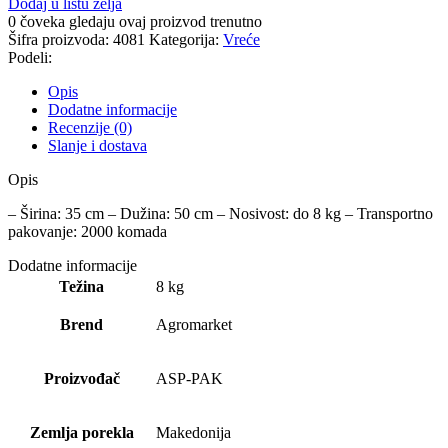
Dodaj u listu želja
0
čoveka gledaju ovaj proizvod trenutno
Šifra proizvoda:
4081
Kategorija:
Vreće
Podeli:
Opis
Dodatne informacije
Recenzije (0)
Slanje i dostava
Opis
– Širina: 35 cm – Dužina: 50 cm – Nosivost: do 8 kg – Transportno
pakovanje: 2000 komada
Dodatne informacije
Težina
8 kg
Brend
Agromarket
Proizvođač
ASP-PAK
Zemlja porekla
Makedonija