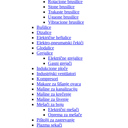
Rotacione brusilice
Stone brusilice
Trakaste brusilice
Ugaone brusilice
Vibracione brusilice
Bušilice
Dizalice
Električne heftalice
Elektro-pneumatski čekići
Glodalice
Grejalice
Električne grejalice
Gasni grejači
Indukcione ploče
Industrijski ventilatori
Kompresori
Makaze za šišanje ovaca
Mašine za kanalizaciju
Mašine za krečenje
Mašine za šivenje
Mešači za boju
Električni mešači
Oprema za mešače
Pištolji za zagrevanje
Plazma sekači