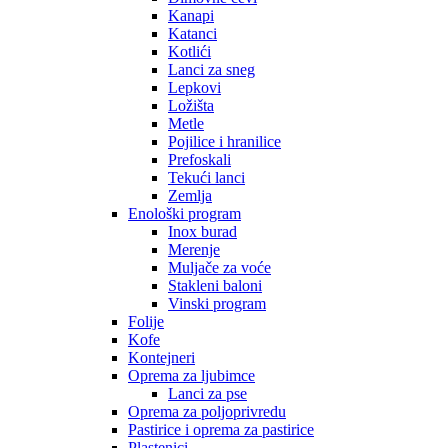
Kanapi
Katanci
Kotlići
Lanci za sneg
Lepkovi
Ložišta
Metle
Pojilice i hranilice
Prefoskali
Tekući lanci
Zemlja
Enološki program
Inox burad
Merenje
Muljače za voće
Stakleni baloni
Vinski program
Folije
Kofe
Kontejneri
Oprema za ljubimce
Lanci za pse
Oprema za poljoprivredu
Pastirice i oprema za pastirice
Plastenici