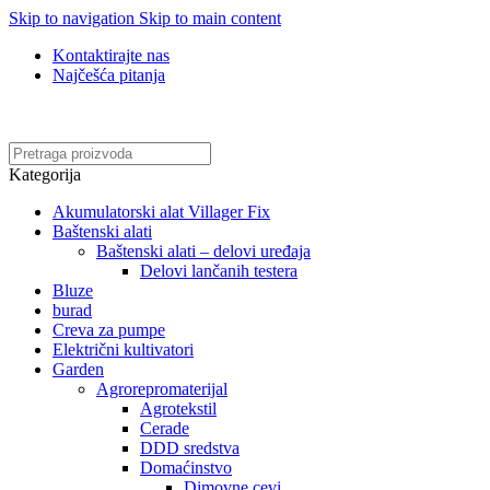
Skip to navigation
Skip to main content
Kontaktirajte nas
Najčešća pitanja
Online kupovina, vaša nova rutina!
Kategorija
Akumulatorski alat Villager Fix
Baštenski alati
Baštenski alati – delovi uređaja
Delovi lančanih testera
Bluze
burad
Creva za pumpe
Električni kultivatori
Garden
Agrorepromaterijal
Agrotekstil
Cerade
DDD sredstva
Domaćinstvo
Dimovne cevi