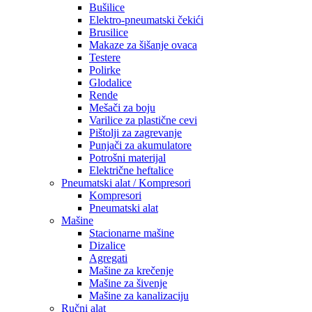
Bušilice
Elektro-pneumatski čekići
Brusilice
Makaze za šišanje ovaca
Testere
Polirke
Glodalice
Rende
Mešači za boju
Varilice za plastične cevi
Pištolji za zagrevanje
Punjači za akumulatore
Potrošni materijal
Električne heftalice
Pneumatski alat / Kompresori
Kompresori
Pneumatski alat
Mašine
Stacionarne mašine
Dizalice
Agregati
Mašine za krečenje
Mašine za šivenje
Mašine za kanalizaciju
Ručni alat