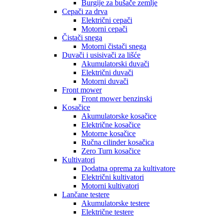
Burgije za bušače zemlje
Cepači za drva
Električni cepači
Motorni cepači
Čistači snega
Motorni čistači snega
Duvači i usisivači za lišće
Akumulatorski duvači
Električni duvači
Motorni duvači
Front mower
Front mower benzinski
Kosačice
Akumulatorske kosačice
Električne kosačice
Motorne kosačice
Ručna cilinder kosačica
Zero Turn kosačice
Kultivatori
Dodatna oprema za kultivatore
Električni kultivatori
Motorni kultivatori
Lančane testere
Akumulatorske testere
Električne testere