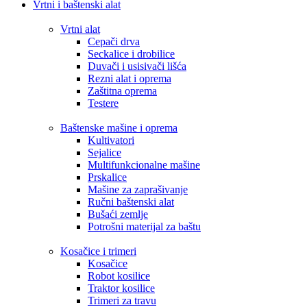
Vrtni i baštenski alat
Vrtni alat
Cepači drva
Seckalice i drobilice
Duvači i usisivači lišća
Rezni alat i oprema
Zaštitna oprema
Testere
Baštenske mašine i oprema
Kultivatori
Sejalice
Multifunkcionalne mašine
Prskalice
Mašine za zaprašivanje
Ručni baštenski alat
Bušaći zemlje
Potrošni materijal za baštu
Kosačice i trimeri
Kosačice
Robot kosilice
Traktor kosilice
Trimeri za travu