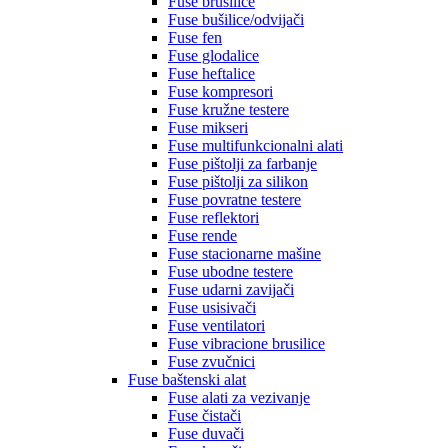
Fuse brusilice
Fuse bušilice/odvijači
Fuse fen
Fuse glodalice
Fuse heftalice
Fuse kompresori
Fuse kružne testere
Fuse mikseri
Fuse multifunkcionalni alati
Fuse pištolji za farbanje
Fuse pištolji za silikon
Fuse povratne testere
Fuse reflektori
Fuse rende
Fuse stacionarne mašine
Fuse ubodne testere
Fuse udarni zavijači
Fuse usisivači
Fuse ventilatori
Fuse vibracione brusilice
Fuse zvučnici
Fuse baštenski alat
Fuse alati za vezivanje
Fuse čistači
Fuse duvači