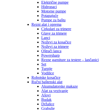
Električne pumpe
Hidropaci
Motorne pumpe
Potapajuće
Pumpe za baštu
Rezni alat i oprema
Cirkulari za trimere
Glave za trimere
Lanci
Noževi za kosačice
Noževi za trimere
Oštrači lanca
Powersharp
Rezne garniture za testere – lančanici
Set
Turpije
Vodilice
Robotske kosačice
Ručni baštenski alat
Akumulatorske makaze
Alat za vezivanje
Ašovi
Budak
Držalice
Grabulje