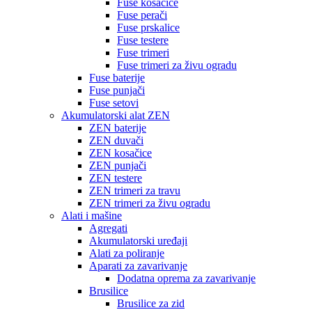
Fuse kosačice
Fuse perači
Fuse prskalice
Fuse testere
Fuse trimeri
Fuse trimeri za živu ogradu
Fuse baterije
Fuse punjači
Fuse setovi
Akumulatorski alat ZEN
ZEN baterije
ZEN duvači
ZEN kosačice
ZEN punjači
ZEN testere
ZEN trimeri za travu
ZEN trimeri za živu ogradu
Alati i mašine
Agregati
Akumulatorski uređaji
Alati za poliranje
Aparati za zavarivanje
Dodatna oprema za zavarivanje
Brusilice
Brusilice za zid