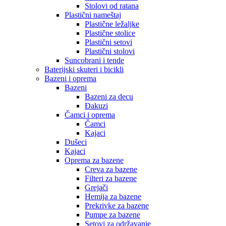
Stolovi od ratana
Plastični nameštaj
Plastične ležaljke
Plastične stolice
Plastični setovi
Plastični stolovi
Suncobrani i tende
Baterijski skuteri i bicikli
Bazeni i oprema
Bazeni
Bazeni za decu
Đakuzi
Čamci i oprema
Čamci
Kajaci
Dušeci
Kajaci
Oprema za bazene
Creva za bazene
Filteri za bazene
Grejači
Hemija za bazene
Prekrivke za bazene
Pumpe za bazene
Setovi za održavanje