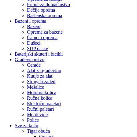
Pribor za domaćinstvo
Dečija oprema
Baštenska oprema
Bazeni i oprema
Bazeni
Oprema za bazene
Čamci i oprema
Dušeci
SUP daske
Baterijski skuteri i bicikli
Građevinarstvo
Cerade
Alat za građevinu
Kutije za alat
Strugači za led
Mešalice
Motorna kolica
Ručna kolica
Električni paletari
Ručni paletari
Merdevine
Police
Sve za kuću
Tigar obuća
Opanci