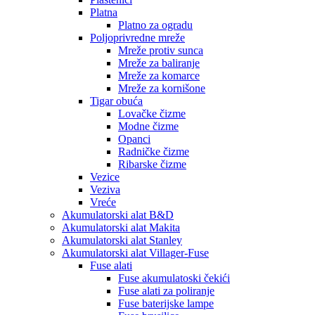
Platna
Platno za ogradu
Poljoprivredne mreže
Mreže protiv sunca
Mreže za baliranje
Mreže za komarce
Mreže za kornišone
Tigar obuća
Lovačke čizme
Modne čizme
Opanci
Radničke čizme
Ribarske čizme
Vezice
Veziva
Vreće
Akumulatorski alat B&D
Akumulatorski alat Makita
Akumulatorski alat Stanley
Akumulatorski alat Villager-Fuse
Fuse alati
Fuse akumulatoski čekići
Fuse alati za poliranje
Fuse baterijske lampe