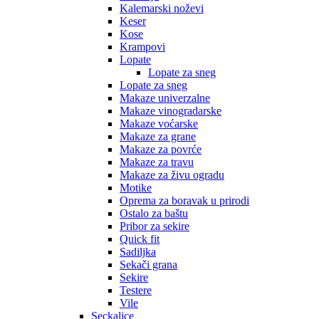
Kalemarski noževi
Keser
Kose
Krampovi
Lopate
Lopate za sneg
Lopate za sneg
Makaze univerzalne
Makaze vinogradarske
Makaze voćarske
Makaze za grane
Makaze za povrće
Makaze za travu
Makaze za živu ogradu
Motike
Oprema za boravak u prirodi
Ostalo za baštu
Pribor za sekire
Quick fit
Sadiljka
Sekači grana
Sekire
Testere
Vile
Seckalice