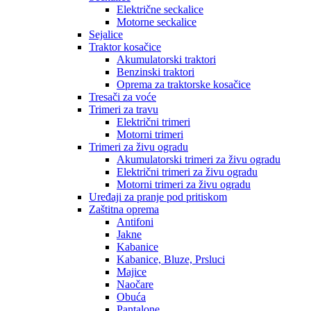
Električne seckalice
Motorne seckalice
Sejalice
Traktor kosačice
Akumulatorski traktori
Benzinski traktori
Oprema za traktorske kosačice
Tresači za voće
Trimeri za travu
Električni trimeri
Motorni trimeri
Trimeri za živu ogradu
Akumulatorski trimeri za živu ogradu
Električni trimeri za živu ogradu
Motorni trimeri za živu ogradu
Uređaji za pranje pod pritiskom
Zaštitna oprema
Antifoni
Jakne
Kabanice
Kabanice, Bluze, Prsluci
Majice
Naočare
Obuća
Pantalone