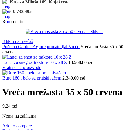
Knjaza Miloša 169, Knjaževac
019 733 405
Rasprodato
Klikni da uvećaš
Početna
Garden
Agrorepromaterijal
Vreće
Vreća mrežasta 35 x 50
crvena
Lanci za sneg za traktore 10 x 28 Z
18.568,80
rsd
Vrati se na proizvode
Bure 160 l belo sa pritiskivačem
2.340,00
rsd
Vreća mrežasta 35 x 50 crvena
9,24
rsd
Nema na zalihama
Add to compare