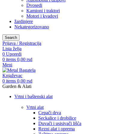
Dvosedi
Kamioni i traktori
Motori i kvadovi
žardinjere
Nekategorizovano
Search
Prijava / Registracija
Lista želja
0
Uporedi
0
items
0,00
rsd
Meni
0
items
0,00
rsd
Garden & Alati
Vrtni i baštenski alat
Vrtni alat
Cepači drva
Seckalice i drobilice
Duvači i usisivači lišća
Rezni alat i oprema