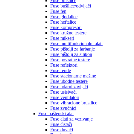
Fuse brusilice
Fuse bušilice/odvijači
Fuse fen
Fuse glodalice
Fuse heftalice
Fuse kompresori
Fuse kružne testere
Fuse mikseri
Fuse multifunkcionalni alati
Fuse pištolji za farbanje
Fuse pištolji za silikon
Fuse povratne testere
Fuse reflektori
Fuse rende
Fuse stacionarne mašine
Fuse ubodne testere
Fuse udarni zavijači
Fuse usisivači
Fuse ventilatori
Fuse vibracione brusilice
Fuse zvučnici
Fuse baštenski alat
Fuse alati za vezivanje
Fuse čistači
Fuse duvači