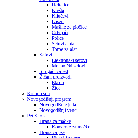
Heftalice
Klešta
Ključevi
Laseri
Mašine za pločice
Odvijači
Police
Setovi alata
Torbe za alat
Sefovi
Elektronski sefovi
Mehanički sefovi
Strugači za led
Žičani proizvodi
Ekseri
Žice
Kompresori
Novogodišnji program
Novogodišnje jelke
Novogodišnji venci
Pet Shop
Hrana za mačke
Konzerve za mačke
Hrana za pse
Biskviti za pse