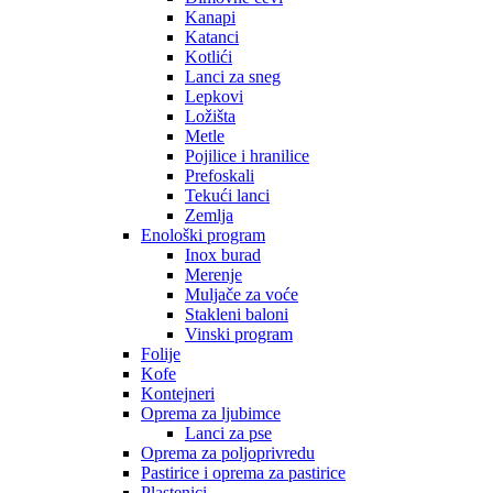
Kanapi
Katanci
Kotlići
Lanci za sneg
Lepkovi
Ložišta
Metle
Pojilice i hranilice
Prefoskali
Tekući lanci
Zemlja
Enološki program
Inox burad
Merenje
Muljače za voće
Stakleni baloni
Vinski program
Folije
Kofe
Kontejneri
Oprema za ljubimce
Lanci za pse
Oprema za poljoprivredu
Pastirice i oprema za pastirice
Plastenici