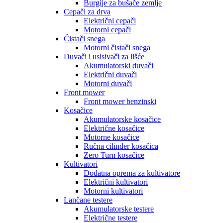
Burgije za bušače zemlje
Cepači za drva
Električni cepači
Motorni cepači
Čistači snega
Motorni čistači snega
Duvači i usisivači za lišće
Akumulatorski duvači
Električni duvači
Motorni duvači
Front mower
Front mower benzinski
Kosačice
Akumulatorske kosačice
Električne kosačice
Motorne kosačice
Ručna cilinder kosačica
Zero Turn kosačice
Kultivatori
Dodatna oprema za kultivatore
Električni kultivatori
Motorni kultivatori
Lančane testere
Akumulatorske testere
Električne testere