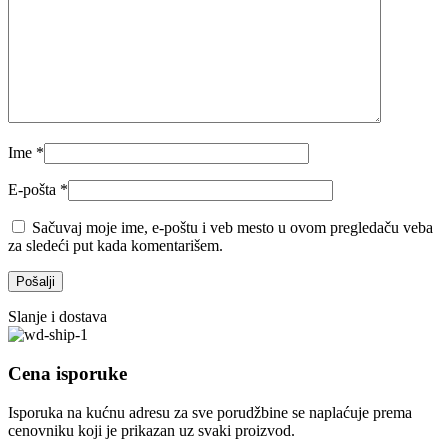
Ime
*
E-pošta
*
Sačuvaj moje ime, e-poštu i veb mesto u ovom pregledaču veba
za sledeći put kada komentarišem.
Slanje i dostava
Cena isporuke
Isporuka na kućnu adresu za sve porudžbine se naplaćuje prema
cenovniku koji je prikazan uz svaki proizvod.