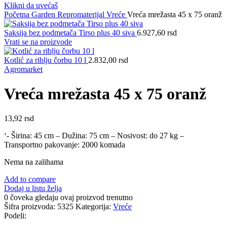
Klikni da uvećaš
Početna
Garden
Repromaterijal
Vreće
Vreća mrežasta 45 x 75 oranž
Saksija bez podmetača Tirso plus 40 siva
6.927,60
rsd
Vrati se na proizvode
Kotlić za riblju čorbu 10 l
2.832,00
rsd
Agromarket
Vreća mrežasta 45 x 75 oranž
13,92
rsd
‘- Širina: 45 cm – Dužina: 75 cm – Nosivost: do 27 kg –
Transportno pakovanje: 2000 komada
Nema na zalihama
Add to compare
Dodaj u listu želja
0
čoveka gledaju ovaj proizvod trenutno
Šifra proizvoda:
5325
Kategorija:
Vreće
Podeli: