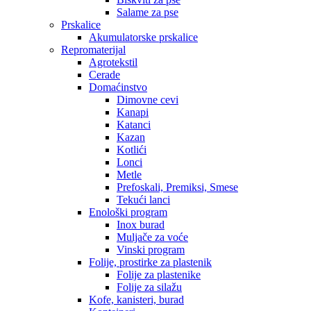
Salame za pse
Prskalice
Akumulatorske prskalice
Repromaterijal
Agrotekstil
Cerade
Domaćinstvo
Dimovne cevi
Kanapi
Katanci
Kazan
Kotlići
Lonci
Metle
Prefoskali, Premiksi, Smese
Tekući lanci
Enološki program
Inox burad
Muljače za voće
Vinski program
Folije, prostirke za plastenik
Folije za plastenike
Folije za silažu
Kofe, kanisteri, burad