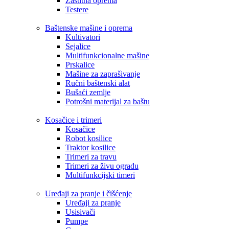
Zaštitna oprema
Testere
Baštenske mašine i oprema
Kultivatori
Sejalice
Multifunkcionalne mašine
Prskalice
Mašine za zaprašivanje
Ručni baštenski alat
Bušaći zemlje
Potrošni materijal za baštu
Kosačice i trimeri
Kosačice
Robot kosilice
Traktor kosilice
Trimeri za travu
Trimeri za živu ogradu
Multifunkcijski timeri
Uređaji za pranje i čišćenje
Uređaji za pranje
Usisivači
Pumpe