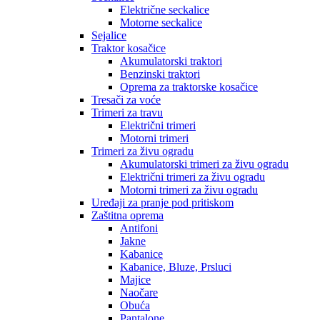
Električne seckalice
Motorne seckalice
Sejalice
Traktor kosačice
Akumulatorski traktori
Benzinski traktori
Oprema za traktorske kosačice
Tresači za voće
Trimeri za travu
Električni trimeri
Motorni trimeri
Trimeri za živu ogradu
Akumulatorski trimeri za živu ogradu
Električni trimeri za živu ogradu
Motorni trimeri za živu ogradu
Uređaji za pranje pod pritiskom
Zaštitna oprema
Antifoni
Jakne
Kabanice
Kabanice, Bluze, Prsluci
Majice
Naočare
Obuća
Pantalone