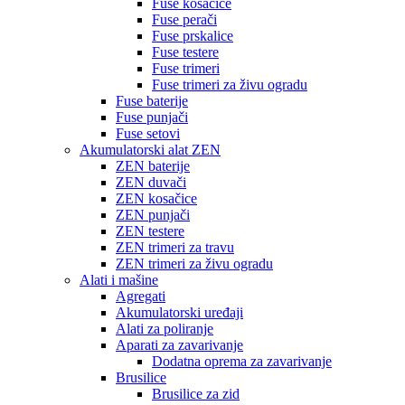
Fuse kosačice
Fuse perači
Fuse prskalice
Fuse testere
Fuse trimeri
Fuse trimeri za živu ogradu
Fuse baterije
Fuse punjači
Fuse setovi
Akumulatorski alat ZEN
ZEN baterije
ZEN duvači
ZEN kosačice
ZEN punjači
ZEN testere
ZEN trimeri za travu
ZEN trimeri za živu ogradu
Alati i mašine
Agregati
Akumulatorski uređaji
Alati za poliranje
Aparati za zavarivanje
Dodatna oprema za zavarivanje
Brusilice
Brusilice za zid