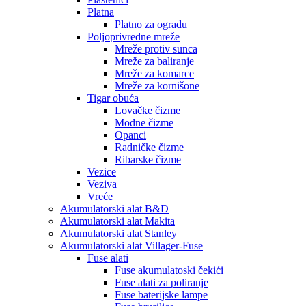
Platna
Platno za ogradu
Poljoprivredne mreže
Mreže protiv sunca
Mreže za baliranje
Mreže za komarce
Mreže za kornišone
Tigar obuća
Lovačke čizme
Modne čizme
Opanci
Radničke čizme
Ribarske čizme
Vezice
Veziva
Vreće
Akumulatorski alat B&D
Akumulatorski alat Makita
Akumulatorski alat Stanley
Akumulatorski alat Villager-Fuse
Fuse alati
Fuse akumulatoski čekići
Fuse alati za poliranje
Fuse baterijske lampe