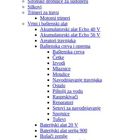
Sifonske drobilice za sudoperu
Silkovi
Trimeri za travu
Motorni trimeri
Vrtni i baštenski alat
Akumulatorski alat Echo 40 V
Akumulatorski alat Echo 56 V
Areatori travnjaka
Baštenska creva i oprema
Baštenska creva
Četke
Izvodi
Mlaznice
Motalice
Navodnjavanje travnjaka
Ostalo
Pištolji za vodu
Rasprskivači
Reparatori
Setovi za navodnjavanje
Spojnice
Tuševi
Baterijski alat 20 V
Baterijski alat serija 900
Bušači zemlje