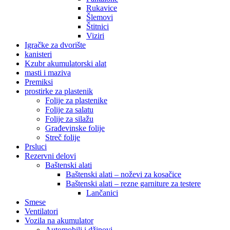
Rukavice
Šlemovi
Štitnici
Viziri
Igračke za dvorište
kanisteri
Kzubr akumulatorski alat
masti i maziva
Premiksi
prostirke za plastenik
Folije za plastenike
Folije za salatu
Folije za silažu
Građevinske folije
Streč folije
Prsluci
Rezervni delovi
Baštenski alati
Baštenski alati – noževi za kosačice
Baštenski alati – rezne garniture za testere
Lančanici
Smese
Ventilatori
Vozila na akumulator
Automobili i džipovi