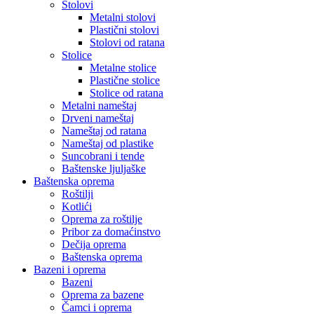
Stolovi
Metalni stolovi
Plastični stolovi
Stolovi od ratana
Stolice
Metalne stolice
Plastične stolice
Stolice od ratana
Metalni nameštaj
Drveni nameštaj
Nameštaj od ratana
Nameštaj od plastike
Suncobrani i tende
Baštenske ljuljaške
Baštenska oprema
Roštilji
Kotlići
Oprema za roštilje
Pribor za domaćinstvo
Dečija oprema
Baštenska oprema
Bazeni i oprema
Bazeni
Oprema za bazene
Čamci i oprema