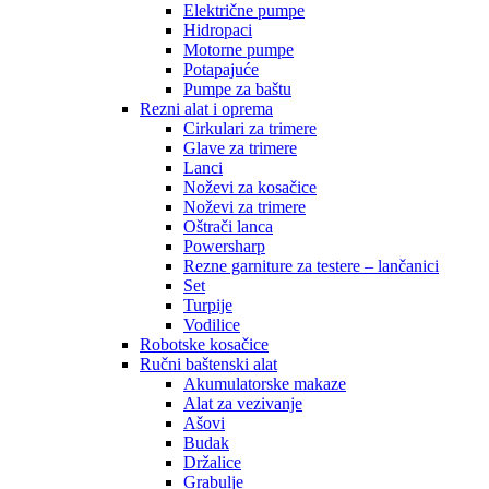
Električne pumpe
Hidropaci
Motorne pumpe
Potapajuće
Pumpe za baštu
Rezni alat i oprema
Cirkulari za trimere
Glave za trimere
Lanci
Noževi za kosačice
Noževi za trimere
Oštrači lanca
Powersharp
Rezne garniture za testere – lančanici
Set
Turpije
Vodilice
Robotske kosačice
Ručni baštenski alat
Akumulatorske makaze
Alat za vezivanje
Ašovi
Budak
Držalice
Grabulje