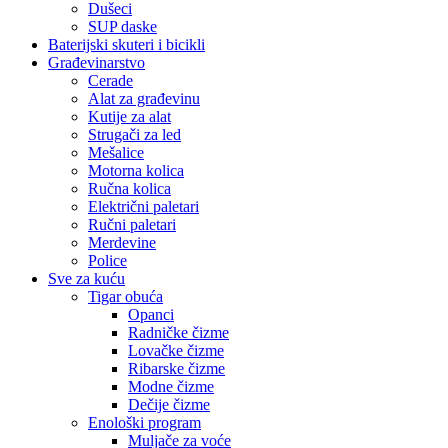
Dušeci
SUP daske
Baterijski skuteri i bicikli
Građevinarstvo
Cerade
Alat za građevinu
Kutije za alat
Strugači za led
Mešalice
Motorna kolica
Ručna kolica
Električni paletari
Ručni paletari
Merdevine
Police
Sve za kuću
Tigar obuća
Opanci
Radničke čizme
Lovačke čizme
Ribarske čizme
Modne čizme
Dečije čizme
Enološki program
Muljače za voće