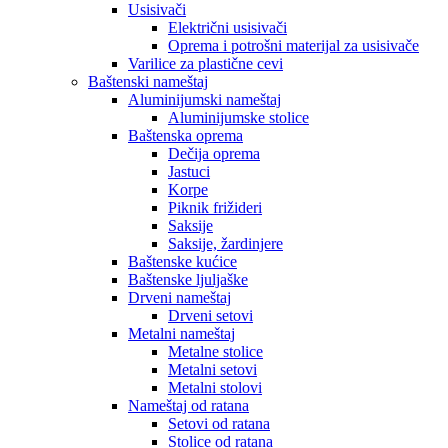
Usisivači
Električni usisivači
Oprema i potrošni materijal za usisivače
Varilice za plastične cevi
Baštenski nameštaj
Aluminijumski nameštaj
Aluminijumske stolice
Baštenska oprema
Dečija oprema
Jastuci
Korpe
Piknik frižideri
Saksije
Saksije, žardinjere
Baštenske kućice
Baštenske ljuljaške
Drveni nameštaj
Drveni setovi
Metalni nameštaj
Metalne stolice
Metalni setovi
Metalni stolovi
Nameštaj od ratana
Setovi od ratana
Stolice od ratana