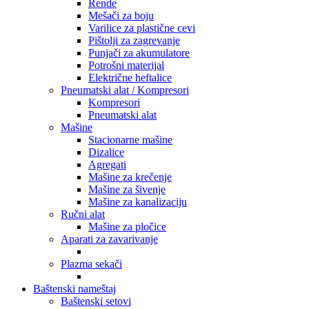
Rende
Mešači za boju
Varilice za plastične cevi
Pištolji za zagrevanje
Punjači za akumulatore
Potrošni materijal
Električne heftalice
Pneumatski alat / Kompresori
Kompresori
Pneumatski alat
Mašine
Stacionarne mašine
Dizalice
Agregati
Mašine za krečenje
Mašine za šivenje
Mašine za kanalizaciju
Ručni alat
Mašine za pločice
Aparati za zavarivanje
Plazma sekači
Baštenski nameštaj
Baštenski setovi