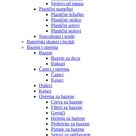
Stolovi od ratana
Plastični nameštaj
Plastične ležaljke
Plastične stolice
Plastični setovi
Plastični stolovi
Suncobrani i tende
Baterijski skuteri i bicikli
Bazeni i oprema
Bazeni
Bazeni za decu
Đakuzi
Čamci i oprema
Čamci
Kajaci
Dušeci
Kajaci
Oprema za bazene
Creva za bazene
Filteri za bazene
Grejači
Hemija za bazene
Prekrivke za bazene
Pumpe za bazene
Setovi za održavanje