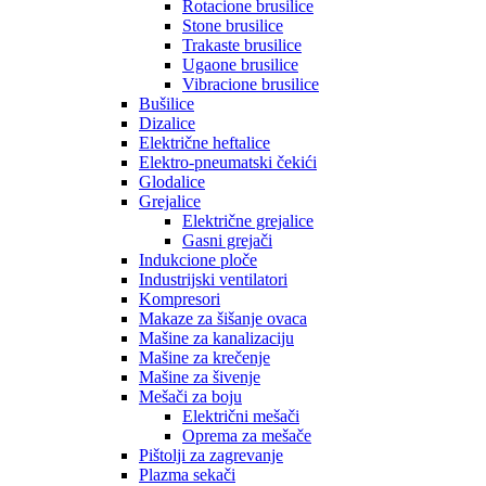
Rotacione brusilice
Stone brusilice
Trakaste brusilice
Ugaone brusilice
Vibracione brusilice
Bušilice
Dizalice
Električne heftalice
Elektro-pneumatski čekići
Glodalice
Grejalice
Električne grejalice
Gasni grejači
Indukcione ploče
Industrijski ventilatori
Kompresori
Makaze za šišanje ovaca
Mašine za kanalizaciju
Mašine za krečenje
Mašine za šivenje
Mešači za boju
Električni mešači
Oprema za mešače
Pištolji za zagrevanje
Plazma sekači