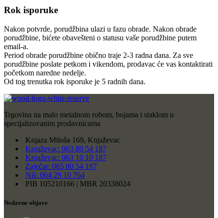
Rok isporuke
Nakon potvrde, porudžbina ulazi u fazu obrade. Nakon obrade
porudžbine, bićete obavešteni o statusu vaše porudžbine putem
email-a.
Period obrade porudžbine obično traje 2-3 radna dana. Za sve
porudžbine poslate petkom i vikendom, prodavac će vas kontaktirati
početkom naredne nedelje.
Od tog trenutka rok isporuke je 5 radnih dana.
Trgovina na malo metalnom robom, bojama i staklom u
specijalizovanim prodavnicama
Knjaza Miloša 169, Knjaževac
Knjaževac: 063 80 54 187
Knjaževac: 063 10 10 187
Zaječar: 065 80 54 187
Niš: 064 29 10 764
PIB 105210166 | MBR 20338024
Nedavne objave