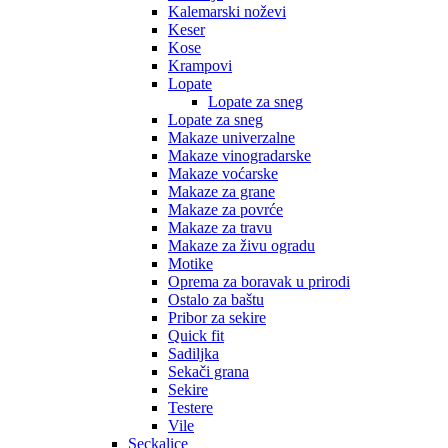
Kalemarski noževi
Keser
Kose
Krampovi
Lopate
Lopate za sneg
Lopate za sneg
Makaze univerzalne
Makaze vinogradarske
Makaze voćarske
Makaze za grane
Makaze za povrće
Makaze za travu
Makaze za živu ogradu
Motike
Oprema za boravak u prirodi
Ostalo za baštu
Pribor za sekire
Quick fit
Sadiljka
Sekači grana
Sekire
Testere
Vile
Seckalice