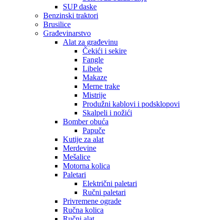
SUP daske
Benzinski traktori
Brusilice
Građevinarstvo
Alat za građevinu
Čekići i sekire
Fangle
Libele
Makaze
Merne trake
Mistrije
Produžni kablovi i podsklopovi
Skalpeli i nožići
Bomber obuća
Papuče
Kutije za alat
Merdevine
Mešalice
Motorna kolica
Paletari
Električni paletari
Ručni paletari
Privremene ograde
Ručna kolica
Ručni alat