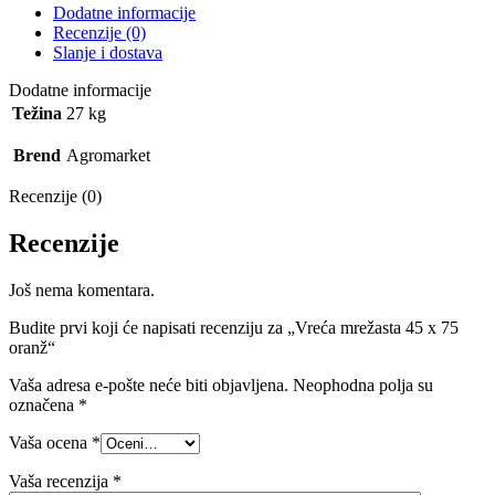
Dodatne informacije
Recenzije (0)
Slanje i dostava
Dodatne informacije
Težina
27 kg
Brend
Agromarket
Recenzije (0)
Recenzije
Još nema komentara.
Budite prvi koji će napisati recenziju za „Vreća mrežasta 45 x 75
oranž“
Vaša adresa e-pošte neće biti objavljena.
Neophodna polja su
označena
*
Vaša ocena
*
Vaša recenzija
*