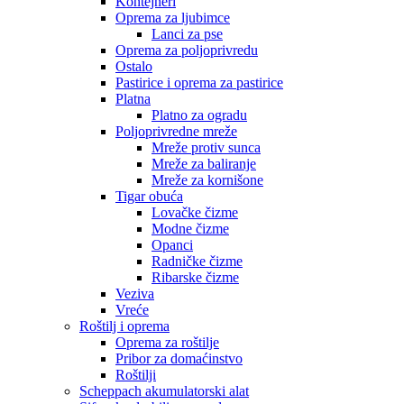
Kontejneri
Oprema za ljubimce
Lanci za pse
Oprema za poljoprivredu
Ostalo
Pastirice i oprema za pastirice
Platna
Platno za ogradu
Poljoprivredne mreže
Mreže protiv sunca
Mreže za baliranje
Mreže za kornišone
Tigar obuća
Lovačke čizme
Modne čizme
Opanci
Radničke čizme
Ribarske čizme
Veziva
Vreće
Roštilj i oprema
Oprema za roštilje
Pribor za domaćinstvo
Roštilji
Scheppach akumulatorski alat