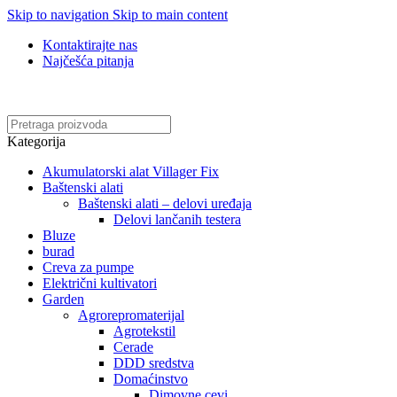
Skip to navigation
Skip to main content
Kontaktirajte nas
Najčešća pitanja
Online kupovina, vaša nova rutina!
Kategorija
Akumulatorski alat Villager Fix
Baštenski alati
Baštenski alati – delovi uređaja
Delovi lančanih testera
Bluze
burad
Creva za pumpe
Električni kultivatori
Garden
Agrorepromaterijal
Agrotekstil
Cerade
DDD sredstva
Domaćinstvo
Dimovne cevi