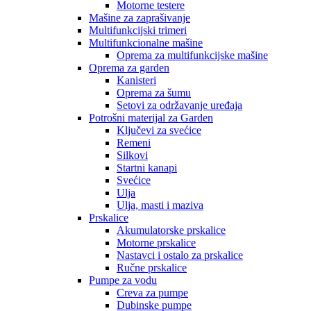
Motorne testere
Mašine za zaprašivanje
Multifunkcijski trimeri
Multifunkcionalne mašine
Oprema za multifunkcijske mašine
Oprema za garden
Kanisteri
Oprema za šumu
Setovi za održavanje uređaja
Potrošni materijal za Garden
Ključevi za svećice
Remeni
Silkovi
Startni kanapi
Svećice
Ulja
Ulja, masti i maziva
Prskalice
Akumulatorske prskalice
Motorne prskalice
Nastavci i ostalo za prskalice
Ručne prskalice
Pumpe za vodu
Creva za pumpe
Dubinske pumpe