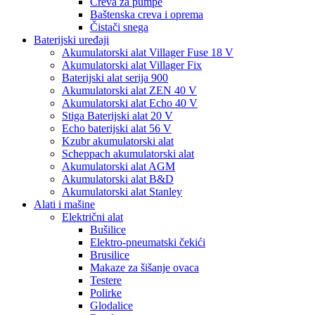
Creva za pumpe
Baštenska creva i oprema
Čistači snega
Baterijski uređaji
Akumulatorski alat Villager Fuse 18 V
Akumulatorski alat Villager Fix
Baterijski alat serija 900
Akumulatorski alat ZEN 40 V
Akumulatorski alat Echo 40 V
Stiga Baterijski alat 20 V
Echo baterijski alat 56 V
Kzubr akumulatorski alat
Scheppach akumulatorski alat
Akumulatorski alat AGM
Akumulatorski alat B&D
Akumulatorski alat Stanley
Alati i mašine
Električni alat
Bušilice
Elektro-pneumatski čekići
Brusilice
Makaze za šišanje ovaca
Testere
Polirke
Glodalice