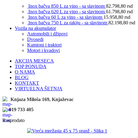
Inox bačva 850 L za vino - sa slavinom
82.798,80
rsd
Inox bačva 620 L za vino - sa slavinom
61.798,80
rsd
Inox bačva 60 L za vino - sa slavinom
15.958,80
rsd
Inox bačva 750 L za rakiju - sa slavinom
82.198,80
rsd
Vozila na akumulator
Automobili i džipovi
Dvosedi
Kamioni i traktori
Motori i kvadovi
AKCIJA MESECA
TOP PONUDA
O NAMA
BLOG
KONTAKT
VIRTUELNA ŠETNJA
Knjaza Miloša 169, Knjaževac
019 733 405
Rasprodato