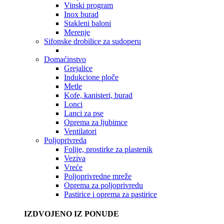
Vinski program
Inox burad
Stakleni baloni
Merenje
Sifonske drobilice za sudoperu
Domaćinstvo
Grejalice
Indukcione ploče
Metle
Kofe, kanisteri, burad
Lonci
Lanci za pse
Oprema za ljubimce
Ventilatori
Poljoprivreda
Folije, prostirke za plastenik
Veziva
Vreće
Poljoprivredne mreže
Oprema za poljoprivredu
Pastirice i oprema za pastirice
IZDVOJENO IZ PONUDE