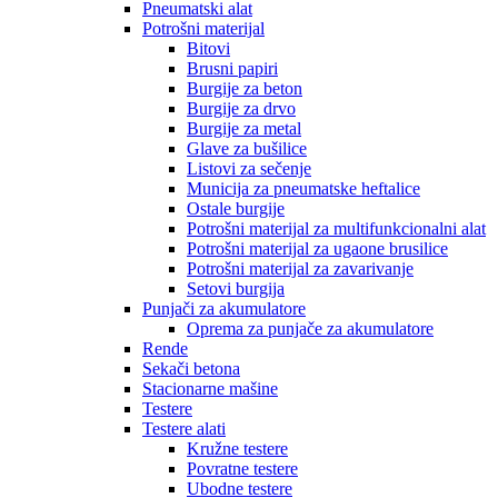
Pneumatski alat
Potrošni materijal
Bitovi
Brusni papiri
Burgije za beton
Burgije za drvo
Burgije za metal
Glave za bušilice
Listovi za sečenje
Municija za pneumatske heftalice
Ostale burgije
Potrošni materijal za multifunkcionalni alat
Potrošni materijal za ugaone brusilice
Potrošni materijal za zavarivanje
Setovi burgija
Punjači za akumulatore
Oprema za punjače za akumulatore
Rende
Sekači betona
Stacionarne mašine
Testere
Testere alati
Kružne testere
Povratne testere
Ubodne testere