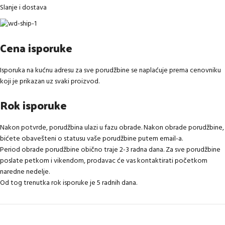
Slanje i dostava
Cena isporuke
Isporuka na kućnu adresu za sve porudžbine se naplaćuje prema cenovniku
koji je prikazan uz svaki proizvod.
Rok isporuke
Nakon potvrde, porudžbina ulazi u fazu obrade. Nakon obrade porudžbine,
bićete obavešteni o statusu vaše porudžbine putem email-a.
Period obrade porudžbine obično traje 2-3 radna dana. Za sve porudžbine
poslate petkom i vikendom, prodavac će vas kontaktirati početkom
naredne nedelje.
Od tog trenutka rok isporuke je 5 radnih dana.