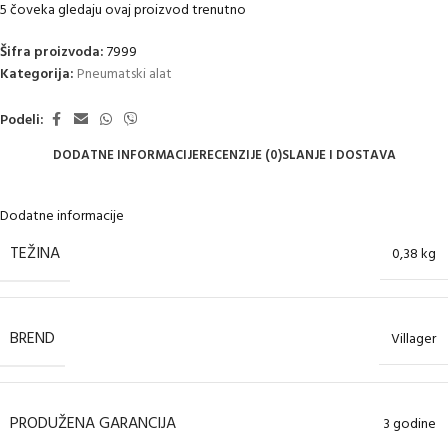
5
čoveka gledaju ovaj proizvod trenutno
Šifra proizvoda:
7999
Kategorija:
Pneumatski alat
Podeli:
DODATNE INFORMACIJE
RECENZIJE (0)
SLANJE I DOSTAVA
Dodatne informacije
TEŽINA
0,38 kg
BREND
Villager
PRODUŽENA GARANCIJA
3 godine