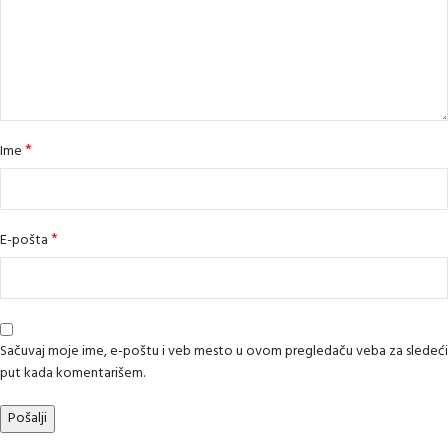
*
Ime
*
E-pošta
Sačuvaj moje ime, e-poštu i veb mesto u ovom pregledaču veba za sledeći
put kada komentarišem.