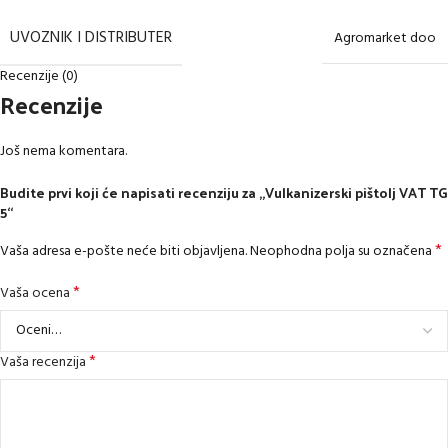
UVOZNIK I DISTRIBUTER
Agromarket doo
Recenzije (0)
Recenzije
Još nema komentara.
Budite prvi koji će napisati recenziju za „Vulkanizerski pištolj VAT TG
5“
*
Vaša adresa e-pošte neće biti objavljena.
Neophodna polja su označena
*
Vaša ocena
*
Vaša recenzija