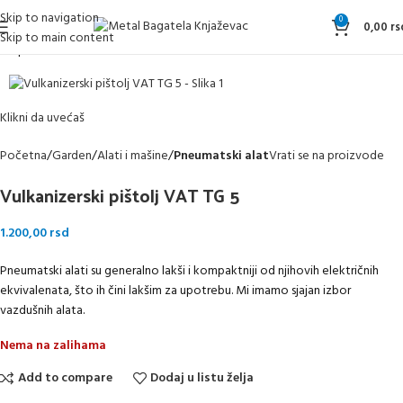
Skip to navigation
0
0,00
rs
Skip to main content
Rasprodato
Klikni da uvećaš
Početna
Garden
Alati i mašine
Pneumatski alat
Vrati se na proizvode
Vulkanizerski pištolj VAT TG 5
1.200,00
rsd
Pneumatski alati su generalno lakši i kompaktniji od njihovih električnih
ekvivalenata, što ih čini lakšim za upotrebu. Mi imamo sjajan izbor
vazdušnih alata.
Nema na zalihama
Add to compare
Dodaj u listu želja