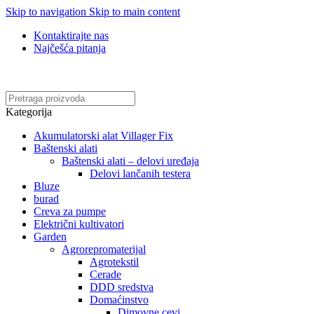
Skip to navigation
Skip to main content
Kontaktirajte nas
Najčešća pitanja
Online kupovina, vaša nova rutina!
Kategorija
Akumulatorski alat Villager Fix
Baštenski alati
Baštenski alati – delovi uređaja
Delovi lančanih testera
Bluze
burad
Creva za pumpe
Električni kultivatori
Garden
Agrorepromaterijal
Agrotekstil
Cerade
DDD sredstva
Domaćinstvo
Dimovne cevi