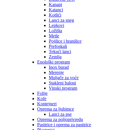
Kanapi
Katanci
Kotlići
Lanci za sneg
Lepkovi
Ložišta
Metle
Pojilice i hranilice
Prefoskali
Tekući lanci
Zemlja
Enološki program
Inox burad
Merenje
Muljače za voće
Stakleni baloni
Vinski program
Folije
Kofe
Kontejneri
Oprema za ljubimce
Lanci za pse
Oprema za poljoprivredu
Pastirice i oprema za pastirice
Plastenici