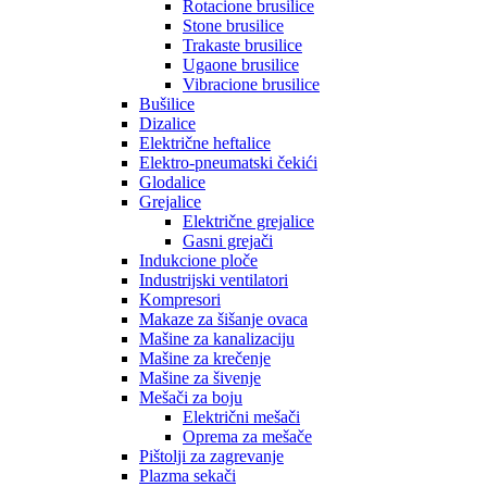
Rotacione brusilice
Stone brusilice
Trakaste brusilice
Ugaone brusilice
Vibracione brusilice
Bušilice
Dizalice
Električne heftalice
Elektro-pneumatski čekići
Glodalice
Grejalice
Električne grejalice
Gasni grejači
Indukcione ploče
Industrijski ventilatori
Kompresori
Makaze za šišanje ovaca
Mašine za kanalizaciju
Mašine za krečenje
Mašine za šivenje
Mešači za boju
Električni mešači
Oprema za mešače
Pištolji za zagrevanje
Plazma sekači