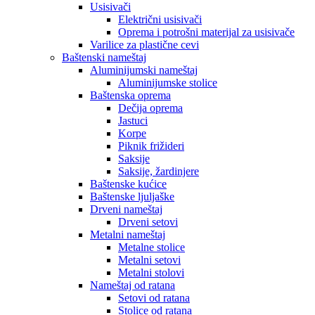
Usisivači
Električni usisivači
Oprema i potrošni materijal za usisivače
Varilice za plastične cevi
Baštenski nameštaj
Aluminijumski nameštaj
Aluminijumske stolice
Baštenska oprema
Dečija oprema
Jastuci
Korpe
Piknik frižideri
Saksije
Saksije, žardinjere
Baštenske kućice
Baštenske ljuljaške
Drveni nameštaj
Drveni setovi
Metalni nameštaj
Metalne stolice
Metalni setovi
Metalni stolovi
Nameštaj od ratana
Setovi od ratana
Stolice od ratana