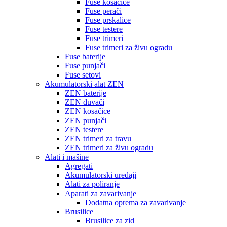
Fuse kosačice
Fuse perači
Fuse prskalice
Fuse testere
Fuse trimeri
Fuse trimeri za živu ogradu
Fuse baterije
Fuse punjači
Fuse setovi
Akumulatorski alat ZEN
ZEN baterije
ZEN duvači
ZEN kosačice
ZEN punjači
ZEN testere
ZEN trimeri za travu
ZEN trimeri za živu ogradu
Alati i mašine
Agregati
Akumulatorski uređaji
Alati za poliranje
Aparati za zavarivanje
Dodatna oprema za zavarivanje
Brusilice
Brusilice za zid