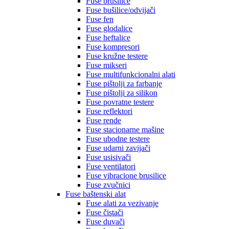
Fuse brusilice
Fuse bušilice/odvijači
Fuse fen
Fuse glodalice
Fuse heftalice
Fuse kompresori
Fuse kružne testere
Fuse mikseri
Fuse multifunkcionalni alati
Fuse pištolji za farbanje
Fuse pištolji za silikon
Fuse povratne testere
Fuse reflektori
Fuse rende
Fuse stacionarne mašine
Fuse ubodne testere
Fuse udarni zavijači
Fuse usisivači
Fuse ventilatori
Fuse vibracione brusilice
Fuse zvučnici
Fuse baštenski alat
Fuse alati za vezivanje
Fuse čistači
Fuse duvači