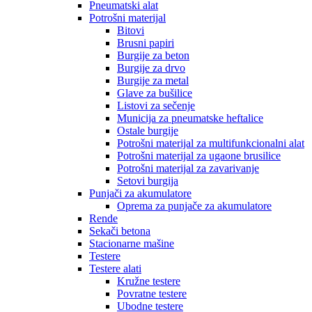
Pneumatski alat
Potrošni materijal
Bitovi
Brusni papiri
Burgije za beton
Burgije za drvo
Burgije za metal
Glave za bušilice
Listovi za sečenje
Municija za pneumatske heftalice
Ostale burgije
Potrošni materijal za multifunkcionalni alat
Potrošni materijal za ugaone brusilice
Potrošni materijal za zavarivanje
Setovi burgija
Punjači za akumulatore
Oprema za punjače za akumulatore
Rende
Sekači betona
Stacionarne mašine
Testere
Testere alati
Kružne testere
Povratne testere
Ubodne testere