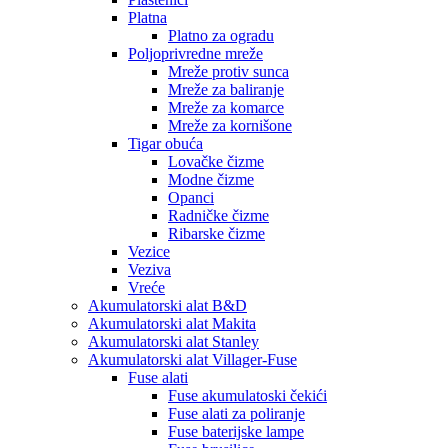
Platna
Platno za ogradu
Poljoprivredne mreže
Mreže protiv sunca
Mreže za baliranje
Mreže za komarce
Mreže za kornišone
Tigar obuća
Lovačke čizme
Modne čizme
Opanci
Radničke čizme
Ribarske čizme
Vezice
Veziva
Vreće
Akumulatorski alat B&D
Akumulatorski alat Makita
Akumulatorski alat Stanley
Akumulatorski alat Villager-Fuse
Fuse alati
Fuse akumulatoski čekići
Fuse alati za poliranje
Fuse baterijske lampe