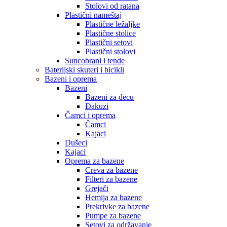
Stolovi od ratana
Plastični nameštaj
Plastične ležaljke
Plastične stolice
Plastični setovi
Plastični stolovi
Suncobrani i tende
Baterijski skuteri i bicikli
Bazeni i oprema
Bazeni
Bazeni za decu
Đakuzi
Čamci i oprema
Čamci
Kajaci
Dušeci
Kajaci
Oprema za bazene
Creva za bazene
Filteri za bazene
Grejači
Hemija za bazene
Prekrivke za bazene
Pumpe za bazene
Setovi za održavanje