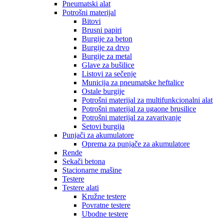
Pneumatski alat
Potrošni materijal
Bitovi
Brusni papiri
Burgije za beton
Burgije za drvo
Burgije za metal
Glave za bušilice
Listovi za sečenje
Municija za pneumatske heftalice
Ostale burgije
Potrošni materijal za multifunkcionalni alat
Potrošni materijal za ugaone brusilice
Potrošni materijal za zavarivanje
Setovi burgija
Punjači za akumulatore
Oprema za punjače za akumulatore
Rende
Sekači betona
Stacionarne mašine
Testere
Testere alati
Kružne testere
Povratne testere
Ubodne testere