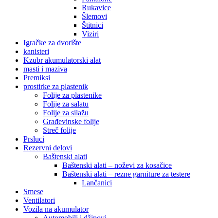
Rukavice
Šlemovi
Štitnici
Viziri
Igračke za dvorište
kanisteri
Kzubr akumulatorski alat
masti i maziva
Premiksi
prostirke za plastenik
Folije za plastenike
Folije za salatu
Folije za silažu
Građevinske folije
Streč folije
Prsluci
Rezervni delovi
Baštenski alati
Baštenski alati – noževi za kosačice
Baštenski alati – rezne garniture za testere
Lančanici
Smese
Ventilatori
Vozila na akumulator
Automobili i džipovi