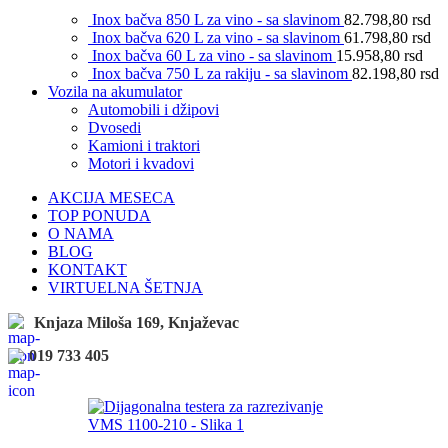
Inox bačva 850 L za vino - sa slavinom
82.798,80
rsd
Inox bačva 620 L za vino - sa slavinom
61.798,80
rsd
Inox bačva 60 L za vino - sa slavinom
15.958,80
rsd
Inox bačva 750 L za rakiju - sa slavinom
82.198,80
rsd
Vozila na akumulator
Automobili i džipovi
Dvosedi
Kamioni i traktori
Motori i kvadovi
AKCIJA MESECA
TOP PONUDA
O NAMA
BLOG
KONTAKT
VIRTUELNA ŠETNJA
Knjaza Miloša 169, Knjaževac
019 733 405