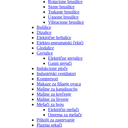
Rotacione brusilice
Stone brusilice
Trakaste brusilice
Ugaone brusilice
Vibracione brusilice
Bušilice
Dizalice
Električne heftalice
Elektro-pneumatski čekići
Glodalice
Grejalice
Električne grejalice
Gasni grejači
Indukcione ploče
Industrijski ventilatori
Kompresori
Makaze za šišanje ovaca
Mašine za kanalizaciju
Mašine za krečenje
Mašine za šivenje
Mešači za boju
Električni mešači
Oprema za mešače
Pištolji za zagrevanje
Plazma sekači