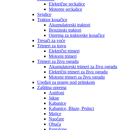
Električne seckalice
Motorne seckalice
Sejalice
Traktor kosačice
Akumulatorski traktori
Benzinski traktori
Oprema za traktorske kosačice
Tresači za voće
Trimeri za travu
Električni trimeri
Motorni trimeri
Trimeri za živu ogradu
Akumulatorski trimeri za živu ogradu
Električni trimeri za živu ogradu
Motorni trimeri za živu ogradu
Uređaji za pranje pod pritiskom
Zaštitna oprema
Antifoni
Jakne
Kabanice
Kabanice, Bluze, Prsluci
Majice
Naočare
Obuća
Pantalone