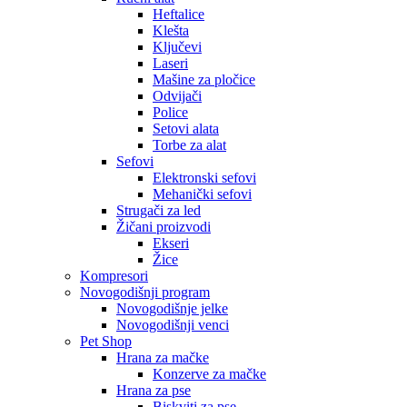
Heftalice
Klešta
Ključevi
Laseri
Mašine za pločice
Odvijači
Police
Setovi alata
Torbe za alat
Sefovi
Elektronski sefovi
Mehanički sefovi
Strugači za led
Žičani proizvodi
Ekseri
Žice
Kompresori
Novogodišnji program
Novogodišnje jelke
Novogodišnji venci
Pet Shop
Hrana za mačke
Konzerve za mačke
Hrana za pse
Biskviti za pse