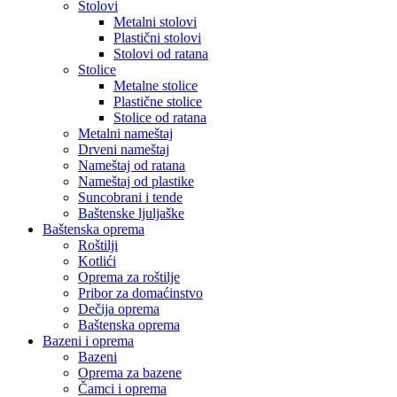
Stolovi
Metalni stolovi
Plastični stolovi
Stolovi od ratana
Stolice
Metalne stolice
Plastične stolice
Stolice od ratana
Metalni nameštaj
Drveni nameštaj
Nameštaj od ratana
Nameštaj od plastike
Suncobrani i tende
Baštenske ljuljaške
Baštenska oprema
Roštilji
Kotlići
Oprema za roštilje
Pribor za domaćinstvo
Dečija oprema
Baštenska oprema
Bazeni i oprema
Bazeni
Oprema za bazene
Čamci i oprema