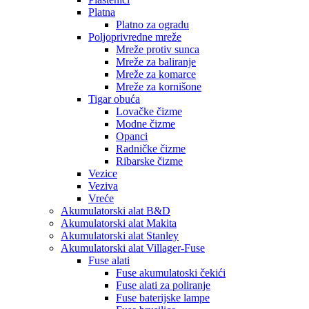
Platna
Platno za ogradu
Poljoprivredne mreže
Mreže protiv sunca
Mreže za baliranje
Mreže za komarce
Mreže za kornišone
Tigar obuća
Lovačke čizme
Modne čizme
Opanci
Radničke čizme
Ribarske čizme
Vezice
Veziva
Vreće
Akumulatorski alat B&D
Akumulatorski alat Makita
Akumulatorski alat Stanley
Akumulatorski alat Villager-Fuse
Fuse alati
Fuse akumulatoski čekići
Fuse alati za poliranje
Fuse baterijske lampe