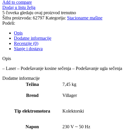
Add to compare
Dodaj u listu želja
5
čoveka gledaju ovaj proizvod trenutno
Šifra proizvoda:
62797
Kategorija:
Stacionarne mašine
Podeli:
Opis
Dodatne informacije
Recenzije (0)
Slanje i dostava
Opis
– Laser – Podešavanje kosine sečenja – Podešavanje ugla sečenja
Dodatne informacije
Težina
7,45 kg
Brend
Villager
Tip elektromotora
Kolektorski
Napon
230 V ~ 50 Hz