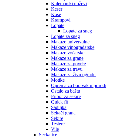
Kalemarski noževi
Keser
Kose
Krampovi
Lopate
Lopate za sneg
Lopate za sneg
Makaze univerzalne
Makaze vinogradarske
Makaze voćarske
Makaze za grane
Makaze za povrće
Makaze za travu
Makaze za živu ogradu
Motike
Oprema za boravak u prirodi
Ostalo za baštu
Pribor za sekire
Quick fit
Sadiljka
Sekači grana
Sekire
Testere
Vile
Seckalice