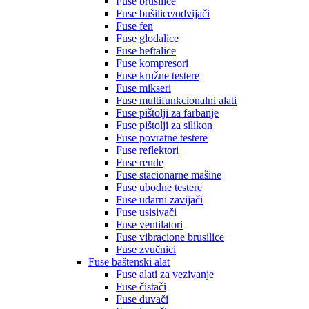
Fuse brusilice
Fuse bušilice/odvijači
Fuse fen
Fuse glodalice
Fuse heftalice
Fuse kompresori
Fuse kružne testere
Fuse mikseri
Fuse multifunkcionalni alati
Fuse pištolji za farbanje
Fuse pištolji za silikon
Fuse povratne testere
Fuse reflektori
Fuse rende
Fuse stacionarne mašine
Fuse ubodne testere
Fuse udarni zavijači
Fuse usisivači
Fuse ventilatori
Fuse vibracione brusilice
Fuse zvučnici
Fuse baštenski alat
Fuse alati za vezivanje
Fuse čistači
Fuse duvači