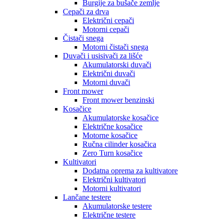
Burgije za bušače zemlje
Cepači za drva
Električni cepači
Motorni cepači
Čistači snega
Motorni čistači snega
Duvači i usisivači za lišće
Akumulatorski duvači
Električni duvači
Motorni duvači
Front mower
Front mower benzinski
Kosačice
Akumulatorske kosačice
Električne kosačice
Motorne kosačice
Ručna cilinder kosačica
Zero Turn kosačice
Kultivatori
Dodatna oprema za kultivatore
Električni kultivatori
Motorni kultivatori
Lančane testere
Akumulatorske testere
Električne testere