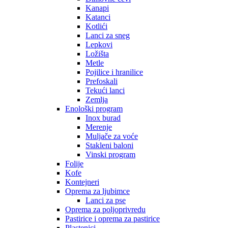
Kanapi
Katanci
Kotlići
Lanci za sneg
Lepkovi
Ložišta
Metle
Pojilice i hranilice
Prefoskali
Tekući lanci
Zemlja
Enološki program
Inox burad
Merenje
Muljače za voće
Stakleni baloni
Vinski program
Folije
Kofe
Kontejneri
Oprema za ljubimce
Lanci za pse
Oprema za poljoprivredu
Pastirice i oprema za pastirice
Plastenici