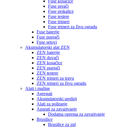
Fuse kosačice
Fuse perači
Fuse prskalice
Fuse testere
Fuse trimeri
Fuse trimeri za živu ogradu
Fuse baterije
Fuse punjači
Fuse setovi
Akumulatorski alat ZEN
ZEN baterije
ZEN duvači
ZEN kosačice
ZEN punjači
ZEN testere
ZEN trimeri za travu
ZEN trimeri za živu ogradu
Alati i mašine
Agregati
Akumulatorski uređaji
Alati za poliranje
Aparati za zavarivanje
Dodatna oprema za zavarivanje
Brusilice
Brusilice za zid