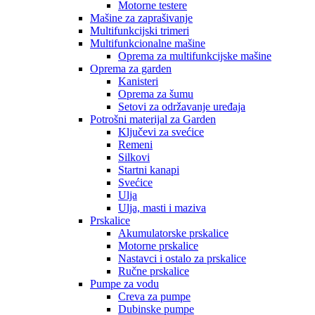
Motorne testere
Mašine za zaprašivanje
Multifunkcijski trimeri
Multifunkcionalne mašine
Oprema za multifunkcijske mašine
Oprema za garden
Kanisteri
Oprema za šumu
Setovi za održavanje uređaja
Potrošni materijal za Garden
Ključevi za svećice
Remeni
Silkovi
Startni kanapi
Svećice
Ulja
Ulja, masti i maziva
Prskalice
Akumulatorske prskalice
Motorne prskalice
Nastavci i ostalo za prskalice
Ručne prskalice
Pumpe za vodu
Creva za pumpe
Dubinske pumpe