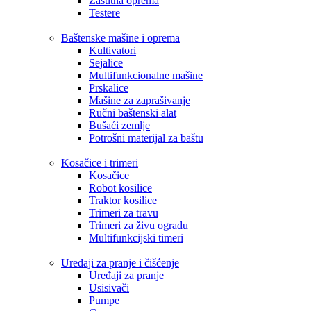
Zaštitna oprema
Testere
Baštenske mašine i oprema
Kultivatori
Sejalice
Multifunkcionalne mašine
Prskalice
Mašine za zaprašivanje
Ručni baštenski alat
Bušaći zemlje
Potrošni materijal za baštu
Kosačice i trimeri
Kosačice
Robot kosilice
Traktor kosilice
Trimeri za travu
Trimeri za živu ogradu
Multifunkcijski timeri
Uređaji za pranje i čišćenje
Uređaji za pranje
Usisivači
Pumpe