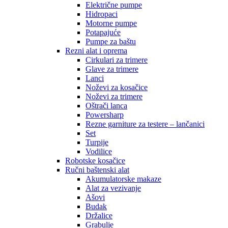
Električne pumpe
Hidropaci
Motorne pumpe
Potapajuće
Pumpe za baštu
Rezni alat i oprema
Cirkulari za trimere
Glave za trimere
Lanci
Noževi za kosačice
Noževi za trimere
Oštrači lanca
Powersharp
Rezne garniture za testere – lančanici
Set
Turpije
Vodilice
Robotske kosačice
Ručni baštenski alat
Akumulatorske makaze
Alat za vezivanje
Ašovi
Budak
Držalice
Grabulje