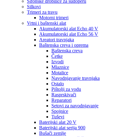
Sifonske drobilice za sudoperu
Silkovi
Trimeri za travu
Motorni trimeri
Vrtni i baštenski alat
Akumulatorski alat Echo 40 V
Akumulatorski alat Echo 56 V
Areatori travnjaka
Baštenska creva i oprema
Baštenska creva
Četke
Izvodi
Mlaznice
Motalice
Navodnjavanje travnjaka
Ostalo
Pištolji za vodu
Rasprskivači
Reparatori
Setovi za navodnjavanje
Spojnice
Tuševi
Baterijski alat 20 V
Baterijski alat serija 900
Bušači zemlje