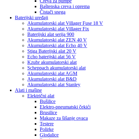
Creva za pumpe
Baštenska creva i oprema
Čistači snega
Baterijski uređaji
Akumulatorski alat Villager Fuse 18 V
Akumulatorski alat Villager Fix
Baterijski alat serija 900
Akumulatorski alat ZEN 40 V
Akumulatorski alat Echo 40 V
Stiga Baterijski alat 20 V
Echo baterijski alat 56 V
Kzubr akumulatorski alat
Scheppach akumulatorski alat
Akumulatorski alat AGM
Akumulatorski alat B&D
Akumulatorski alat Stanley
Alati i mašine
Električni alat
Bušilice
Elektro-pneumatski čekići
Brusilice
Makaze za šišanje ovaca
Testere
Polirke
Glodalice