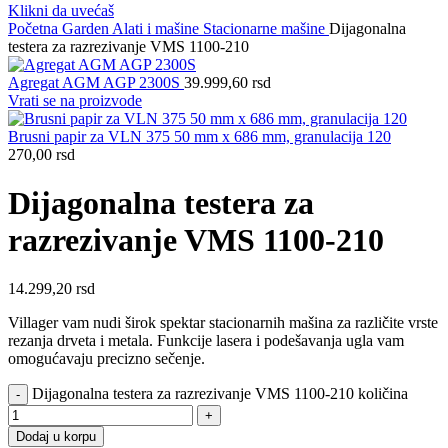
Klikni da uvećaš
Početna
Garden
Alati i mašine
Stacionarne mašine
Dijagonalna
testera za razrezivanje VMS 1100-210
Agregat AGM AGP 2300S
39.999,60
rsd
Vrati se na proizvode
Brusni papir za VLN 375 50 mm x 686 mm, granulacija 120
270,00
rsd
Dijagonalna testera za
razrezivanje VMS 1100-210
14.299,20
rsd
Villager vam nudi širok spektar stacionarnih mašina za različite vrste
rezanja drveta i metala. Funkcije lasera i podešavanja ugla vam
omogućavaju precizno sečenje.
Dijagonalna testera za razrezivanje VMS 1100-210 količina
Dodaj u korpu