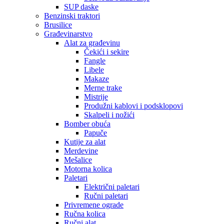
SUP daske
Benzinski traktori
Brusilice
Građevinarstvo
Alat za građevinu
Čekići i sekire
Fangle
Libele
Makaze
Merne trake
Mistrije
Produžni kablovi i podsklopovi
Skalpeli i nožići
Bomber obuća
Papuče
Kutije za alat
Merdevine
Mešalice
Motorna kolica
Paletari
Električni paletari
Ručni paletari
Privremene ograde
Ručna kolica
Ručni alat