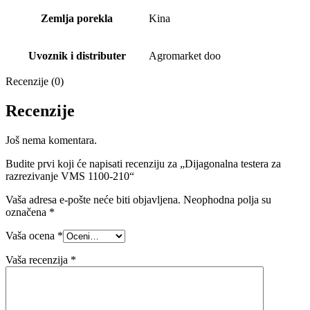
Zemlja porekla
Kina
Uvoznik i distributer
Agromarket doo
Recenzije (0)
Recenzije
Još nema komentara.
Budite prvi koji će napisati recenziju za „Dijagonalna testera za
razrezivanje VMS 1100-210“
Vaša adresa e-pošte neće biti objavljena.
Neophodna polja su
označena
*
Vaša ocena
*
Vaša recenzija
*