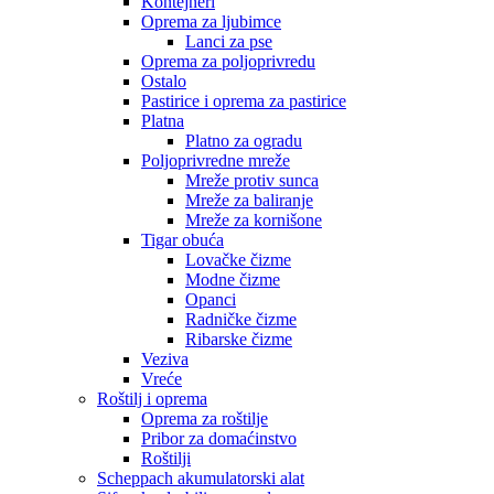
Kontejneri
Oprema za ljubimce
Lanci za pse
Oprema za poljoprivredu
Ostalo
Pastirice i oprema za pastirice
Platna
Platno za ogradu
Poljoprivredne mreže
Mreže protiv sunca
Mreže za baliranje
Mreže za kornišone
Tigar obuća
Lovačke čizme
Modne čizme
Opanci
Radničke čizme
Ribarske čizme
Veziva
Vreće
Roštilj i oprema
Oprema za roštilje
Pribor za domaćinstvo
Roštilji
Scheppach akumulatorski alat