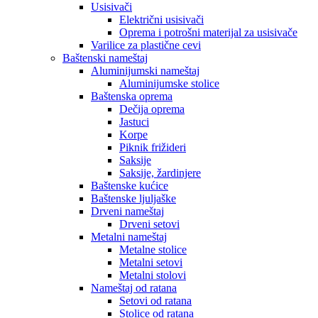
Usisivači
Električni usisivači
Oprema i potrošni materijal za usisivače
Varilice za plastične cevi
Baštenski nameštaj
Aluminijumski nameštaj
Aluminijumske stolice
Baštenska oprema
Dečija oprema
Jastuci
Korpe
Piknik frižideri
Saksije
Saksije, žardinjere
Baštenske kućice
Baštenske ljuljaške
Drveni nameštaj
Drveni setovi
Metalni nameštaj
Metalne stolice
Metalni setovi
Metalni stolovi
Nameštaj od ratana
Setovi od ratana
Stolice od ratana