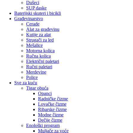
Dušeci
SUP daske
Baterijski skuteri i bicikli
Građevinarstvo
Cerade
Alat za građevinu
Kutije za alat
Strugači za led
Mešalice
Motorna kolica
Ručna kolica
Električni paletari
Ručni paletari
Merdevine
Police
Sve za kuću
Tigar obuća
Opanci
Radničke čizme
Lovačke čizme
Ribarske čizme
Modne čizme
Dečije čizme
Enološki program
Muljače za voće