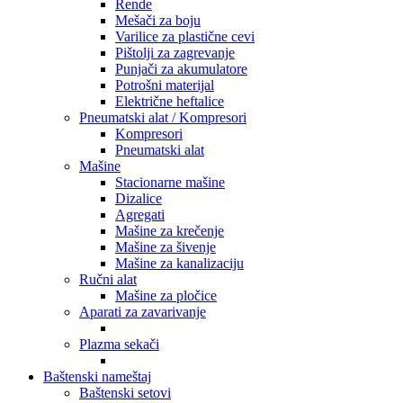
Rende
Mešači za boju
Varilice za plastične cevi
Pištolji za zagrevanje
Punjači za akumulatore
Potrošni materijal
Električne heftalice
Pneumatski alat / Kompresori
Kompresori
Pneumatski alat
Mašine
Stacionarne mašine
Dizalice
Agregati
Mašine za krečenje
Mašine za šivenje
Mašine za kanalizaciju
Ručni alat
Mašine za pločice
Aparati za zavarivanje
Plazma sekači
Baštenski nameštaj
Baštenski setovi