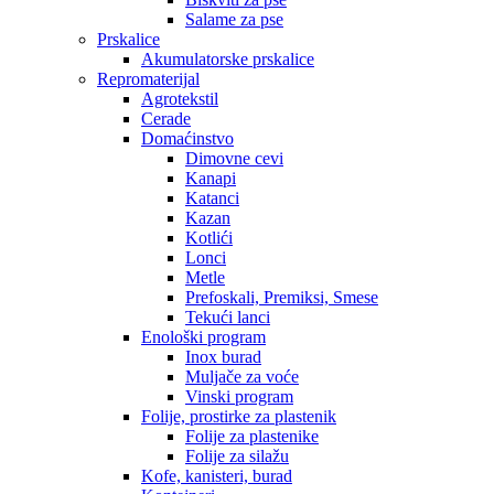
Salame za pse
Prskalice
Akumulatorske prskalice
Repromaterijal
Agrotekstil
Cerade
Domaćinstvo
Dimovne cevi
Kanapi
Katanci
Kazan
Kotlići
Lonci
Metle
Prefoskali, Premiksi, Smese
Tekući lanci
Enološki program
Inox burad
Muljače za voće
Vinski program
Folije, prostirke za plastenik
Folije za plastenike
Folije za silažu
Kofe, kanisteri, burad