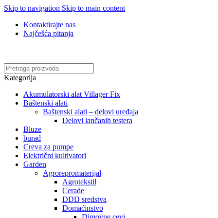
Skip to navigation
Skip to main content
Kontaktirajte nas
Najčešća pitanja
Online kupovina, vaša nova rutina!
Kategorija
Akumulatorski alat Villager Fix
Baštenski alati
Baštenski alati – delovi uređaja
Delovi lančanih testera
Bluze
burad
Creva za pumpe
Električni kultivatori
Garden
Agrorepromaterijal
Agrotekstil
Cerade
DDD sredstva
Domaćinstvo
Dimovne cevi