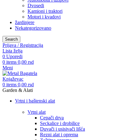
Dvosedi
Kamioni i traktori
Motori i kvadovi
žardinjere
Nekategorizovano
Search
Prijava / Registracija
Lista želja
0
Uporedi
0
items
0,00
rsd
Meni
0
items
0,00
rsd
Garden & Alati
Vrtni i baštenski alat
Vrtni alat
Cepači drva
Seckalice i drobilice
Duvači i usisivači lišća
Rezni alat i oprema