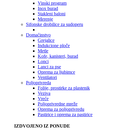
Vinski program
Inox burad
Stakleni baloni
Merenje
Sifonske drobilice za sudoperu
Domaćinstvo
Grejalice
Indukcione ploče
Metle
Kofe, kanisteri, burad
Lonci
Lanci za pse
Oprema za ljubimce
Ventilatori
Poljoprivreda
Folije, prostirke za plastenik
Veziva
Vreće
Poljoprivredne mreže
Oprema za poljoprivredu
Pastirice i oprema za pastirice
IZDVOJENO IZ PONUDE